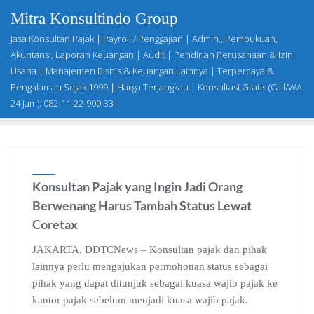
Skip
Mitra Konsultindo Group
to
Jasa Konsultan Pajak | Payroll / Penggajian | Admin., Pembukuan,
content
Akuntansi, Laporan Keuangan | Audit | Pendirian Perusahaan & Izin
Usaha | Manajemen Bisnis & Keuangan Lainnya | Terpercaya &
Pengalaman Sejak 1999 | Harga Terjangkau | Konsultasi Gratis (Call/WA
24 Jam): 082-11-22-900-33
Konsultan Pajak yang Ingin Jadi Orang
Berwenang Harus Tambah Status Lewat
Coretax
JAKARTA, DDTCNews – Konsultan pajak dan pihak
lainnya perlu mengajukan permohonan status sebagai
pihak yang dapat ditunjuk sebagai kuasa wajib pajak ke
kantor pajak sebelum menjadi kuasa wajib pajak.