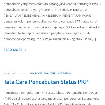
perusahaan yang menyerahkan barang/jasa kepada pemungut PPN 3.
perusahaan tertentu yang memenuhi kriteria DJP TATA CARA
PENGAJUAN PEMBEMBALIAN KELEBIHAN PEMBAYARAN PAJAK –
pengisian kolom pengembalian pendahuluan pada SPT – atau surat
permohonan tertentu sesuai jenis pajaknya. DJP kemudian melakukan
penelitian terhadap: 1. kebenaran penghitungan pajak 2. bukti
pemotongan/pemungutan 3. Pajak Masukan 4. kegiatan usaha […]
READ MORE
ADDED ON
TAX, LOCAL
,
TAX, STATE, INSTITUTION
Tata Cara Pencabutan Status PKP
Pencabutan Pengukuhan PKP Secara Jabatan Pengusaha Kena Pajak
(PKP) adalah badan usaha yang melakukan penyerahan Barang Kena
Pajak (BKP) dan/atau Jasa Kena Pajak (JKP) yang dikenakan pajak