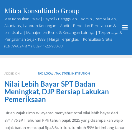
Skip
Mitra Konsultindo Group
to
content
Jasa Konsultan Pajak | Payroll / Penggajian | Admin., Pembukuan,
Akuntansi, Laporan Keuangan | Audit | Pendirian Perusahaan &
Izin Usaha | Manajemen Bisnis & Keuangan Lainnya | Terpercaya &
Pengalaman Sejak 1999 | Harga Terjangkau | Konsultasi Gratis
(Call/WA 24 Jam): 082-11-22-900-33
ADDED ON
TAX, LOCAL
,
TAX, STATE, INSTITUTION
Nilai Lebih Bayar SPT Badan
Meningkat, DJP Bersiap Lakukan
Pemeriksaan
Dirjen Pajak Bimo Wijayanto menyebut total nilai lebih bayar dari
874.476 SPT Tahunan PPh tahun pajak 2025 yang disampaikan wajib
pajak badan mencapai Rp48,64 triliun, tumbuh 59% ketimbang tahun