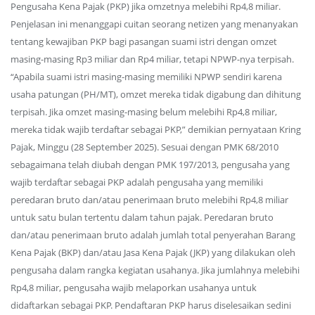
Pengusaha Kena Pajak (PKP) jika omzetnya melebihi Rp4,8 miliar.
Penjelasan ini menanggapi cuitan seorang netizen yang menanyakan
tentang kewajiban PKP bagi pasangan suami istri dengan omzet
masing-masing Rp3 miliar dan Rp4 miliar, tetapi NPWP-nya terpisah.
“Apabila suami istri masing-masing memiliki NPWP sendiri karena
usaha patungan (PH/MT), omzet mereka tidak digabung dan dihitung
terpisah. Jika omzet masing-masing belum melebihi Rp4,8 miliar,
mereka tidak wajib terdaftar sebagai PKP,” demikian pernyataan Kring
Pajak, Minggu (28 September 2025). Sesuai dengan PMK 68/2010
sebagaimana telah diubah dengan PMK 197/2013, pengusaha yang
wajib terdaftar sebagai PKP adalah pengusaha yang memiliki
peredaran bruto dan/atau penerimaan bruto melebihi Rp4,8 miliar
untuk satu bulan tertentu dalam tahun pajak. Peredaran bruto
dan/atau penerimaan bruto adalah jumlah total penyerahan Barang
Kena Pajak (BKP) dan/atau Jasa Kena Pajak (JKP) yang dilakukan oleh
pengusaha dalam rangka kegiatan usahanya. Jika jumlahnya melebihi
Rp4,8 miliar, pengusaha wajib melaporkan usahanya untuk
didaftarkan sebagai PKP. Pendaftaran PKP harus diselesaikan sedini