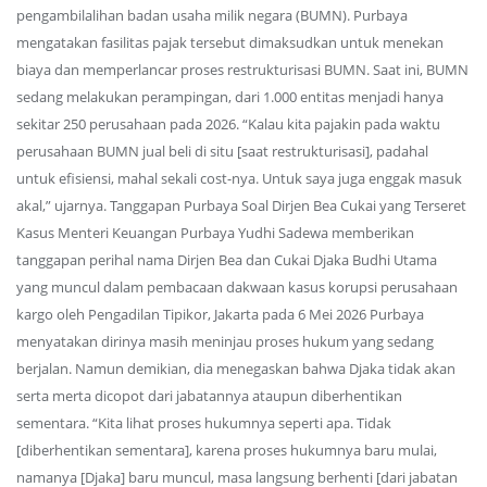
pengambilalihan badan usaha milik negara (BUMN). Purbaya
mengatakan fasilitas pajak tersebut dimaksudkan untuk menekan
biaya dan memperlancar proses restrukturisasi BUMN. Saat ini, BUMN
sedang melakukan perampingan, dari 1.000 entitas menjadi hanya
sekitar 250 perusahaan pada 2026. “Kalau kita pajakin pada waktu
perusahaan BUMN jual beli di situ [saat restrukturisasi], padahal
untuk efisiensi, mahal sekali cost-nya. Untuk saya juga enggak masuk
akal,” ujarnya. Tanggapan Purbaya Soal Dirjen Bea Cukai yang Terseret
Kasus Menteri Keuangan Purbaya Yudhi Sadewa memberikan
tanggapan perihal nama Dirjen Bea dan Cukai Djaka Budhi Utama
yang muncul dalam pembacaan dakwaan kasus korupsi perusahaan
kargo oleh Pengadilan Tipikor, Jakarta pada 6 Mei 2026 Purbaya
menyatakan dirinya masih meninjau proses hukum yang sedang
berjalan. Namun demikian, dia menegaskan bahwa Djaka tidak akan
serta merta dicopot dari jabatannya ataupun diberhentikan
sementara. “Kita lihat proses hukumnya seperti apa. Tidak
[diberhentikan sementara], karena proses hukumnya baru mulai,
namanya [Djaka] baru muncul, masa langsung berhenti [dari jabatan