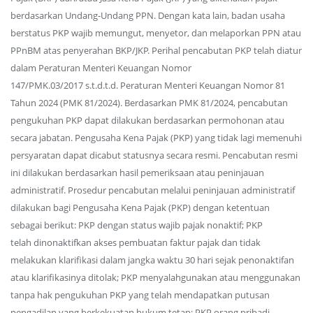
berdasarkan Undang-Undang PPN. Dengan kata lain, badan usaha
berstatus PKP wajib memungut, menyetor, dan melaporkan PPN atau
PPnBM atas penyerahan BKP/JKP. Perihal pencabutan PKP telah diatur
dalam Peraturan Menteri Keuangan Nomor
147/PMK.03/2017 s.t.d.t.d. Peraturan Menteri Keuangan Nomor 81
Tahun 2024 (PMK 81/2024). Berdasarkan PMK 81/2024, pencabutan
pengukuhan PKP dapat dilakukan berdasarkan permohonan atau
secara jabatan. Pengusaha Kena Pajak (PKP) yang tidak lagi memenuhi
persyaratan dapat dicabut statusnya secara resmi. Pencabutan resmi
ini dilakukan berdasarkan hasil pemeriksaan atau peninjauan
administratif. Prosedur pencabutan melalui peninjauan administratif
dilakukan bagi Pengusaha Kena Pajak (PKP) dengan ketentuan
sebagai berikut: PKP dengan status wajib pajak nonaktif; PKP
telah dinonaktifkan akses pembuatan faktur pajak dan tidak
melakukan klarifikasi dalam jangka waktu 30 hari sejak penonaktifan
atau klarifikasinya ditolak; PKP menyalahgunakan atau menggunakan
tanpa hak pengukuhan PKP yang telah mendapatkan putusan
pengadilan yang berkekuatan hukum tetap; PKP orang pribadi