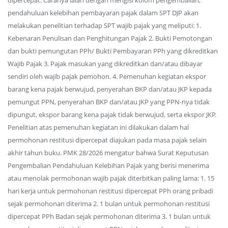
dipercepat. Caranya ialah dengan mengisi kolom pengembalian,
pendahuluan kelebihan pembayaran pajak dalam SPT DJP akan
melakukan penelitian terhadap SPT wajib pajak yang meliputi: 1.
Kebenaran Penulisan dan Penghitungan Pajak 2. Bukti Pemotongan
dan bukti pemungutan PPh/ Bukti Pembayaran PPh yang dikreditkan
Wajib Pajak 3. Pajak masukan yang dikreditkan dan/atau dibayar
sendiri oleh wajib pajak pemohon. 4. Pemenuhan kegiatan ekspor
barang kena pajak berwujud, penyerahan BKP dan/atau JKP kepada
pemungut PPN, penyerahan BKP dan/atau JKP yang PPN-nya tidak
dipungut, ekspor barang kena pajak tidak berwujud, serta ekspor JKP.
Penelitian atas pemenuhan kegiatan ini dilakukan dalam hal
permohonan restitusi dipercepat diajukan pada masa pajak selain
akhir tahun buku. PMK 28/2026 mengatur bahwa Surat Keputusan
Pengembalian Pendahuluan Kelebihan Pajak yang berisi menerima
atau menolak permohonan wajib pajak diterbitkan paling lama: 1. 15
hari kerja untuk permohonan restitusi dipercepat PPh orang pribadi
sejak permohonan diterima 2. 1 bulan untuk permohonan restitusi
dipercepat PPh Badan sejak permohonan diterima 3. 1 bulan untuk