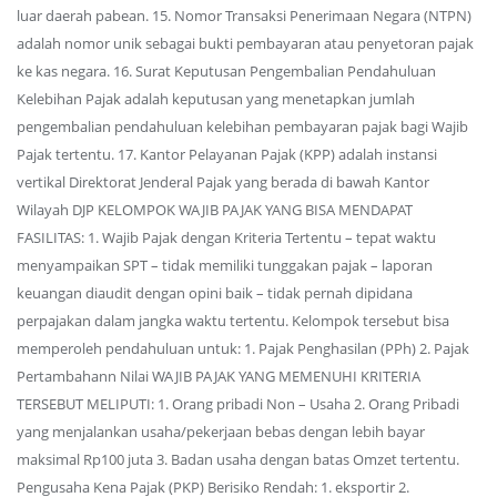
luar daerah pabean. 15. Nomor Transaksi Penerimaan Negara (NTPN)
adalah nomor unik sebagai bukti pembayaran atau penyetoran pajak
ke kas negara. 16. Surat Keputusan Pengembalian Pendahuluan
Kelebihan Pajak adalah keputusan yang menetapkan jumlah
pengembalian pendahuluan kelebihan pembayaran pajak bagi Wajib
Pajak tertentu. 17. Kantor Pelayanan Pajak (KPP) adalah instansi
vertikal Direktorat Jenderal Pajak yang berada di bawah Kantor
Wilayah DJP KELOMPOK WAJIB PAJAK YANG BISA MENDAPAT
FASILITAS: 1. Wajib Pajak dengan Kriteria Tertentu – tepat waktu
menyampaikan SPT – tidak memiliki tunggakan pajak – laporan
keuangan diaudit dengan opini baik – tidak pernah dipidana
perpajakan dalam jangka waktu tertentu. Kelompok tersebut bisa
memperoleh pendahuluan untuk: 1. Pajak Penghasilan (PPh) 2. Pajak
Pertambahann Nilai WAJIB PAJAK YANG MEMENUHI KRITERIA
TERSEBUT MELIPUTI: 1. Orang pribadi Non – Usaha 2. Orang Pribadi
yang menjalankan usaha/pekerjaan bebas dengan lebih bayar
maksimal Rp100 juta 3. Badan usaha dengan batas Omzet tertentu.
Pengusaha Kena Pajak (PKP) Berisiko Rendah: 1. eksportir 2.