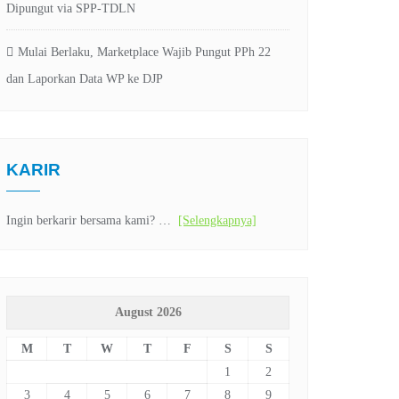
Dipungut via SPP-TDLN
Mulai Berlaku, Marketplace Wajib Pungut PPh 22
dan Laporkan Data WP ke DJP
KARIR
Ingin berkarir bersama kami? …
[Selengkapnya]
August 2026
M
T
W
T
F
S
S
1
2
3
4
5
6
7
8
9