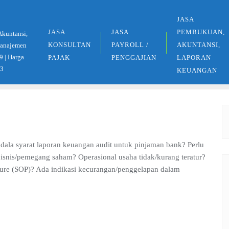
JASA
JASA
JASA
PEMBUKUAN,
Akuntansi,
KONSULTAN
PAYROLL /
AKUNTANSI,
 Manajemen
9 | Harga
PAJAK
PENGGAJIAN
LAPORAN
33
KEUANGAN
endala syarat laporan keuangan audit untuk pinjaman bank? Perlu
snis/pemegang saham? Operasional usaha tidak/kurang teratur?
dure (SOP)? Ada indikasi kecurangan/penggelapan dalam