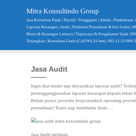
Skip
Mitra Konsultindo Group
to
content
Jasa Konsultan Pajak | Payroll / Penggajian | Admin., Pembukuan, 
Laporan Keuangan | Audit | Pendirian Perusahaan & Izin Usaha |
Bisnis & Keuangan Lainnya | Terpercaya & Pengalaman Sejak 199
Terjangkau | Konsultasi Gratis (Call/WA 24 Jam): 082-11-22-900-
Jasa Audit
Ingin ikut tender tapi disyaratkan laporan audit? Terk
pertanggungjawaban laporan keuangan kepada rekan bi
Belum punya prosedur kerja/standard operating proce
perusahaan? Kami siap membantu Anda …
Jasa Audit meliputi: