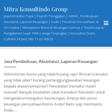
Skip
Mitra Konsultindo Group
to
content
Jasa Konsultan Pajak | Payroll / Penggajian | Admin., Pembukuan,
Akuntansi, Laporan Keuangan | Audit | Pendirian Perusahaan &
Izin Usaha | Manajemen Bisnis & Keuangan Lainnya | Terpercaya &
Pengalaman Sejak 1999 | Harga Terjangkau | Konsultasi Gratis
(Call/WA 24 Jam): 082-11-22-900-33
Jasa Pembukuan, Akuntansi, Laporan Keuangan
Administrasi bisnis yang tidak/kurang rapi? Rincian transaksi
yang tidak jelas? Kurang pertanggungjawaban keuangan
kepada atasan/pimpinan? Pencatatan transaksi masih
manual? Banyak kesalahan catat transaksi? Kesulitan untuk
mengetahui/mengukur keuntungan, kinerja dan posisi
keuangan perusahaan/bisnis Anda? Kami siap membantu
Anda …