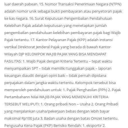
luar daerah pabean. 15. Nomor Transaksi Penerimaan Negara (NTPN)
adalah nomor unik sebagai bukti pembayaran atau penyetoran pajak
ke kas negara. 16. Surat Keputusan Pengembalian Pendahuluan
Kelebihan Pajak adalah keputusan yang menetapkan jumlah
pengembalian pendahuluan kelebihan pembayaran pajak bagi Wajib
Pajak tertentu. 17. Kantor Pelayanan Pajak (KPP) adalah instansi
vertikal Direktorat Jenderal Pajak yang berada di bawah Kantor
Wilayah DJP KELOMPOK WAJIB PAJAK YANG BISA MENDAPAT
FASILITAS: 1. Wajib Pajak dengan Kriteria Tertentu – tepat waktu
menyampaikan SPT – tidak memiliki tunggakan pajak – laporan
keuangan diaudit dengan opini baik – tidak pernah dipidana
perpajakan dalam jangka waktu tertentu. Kelompok tersebut bisa
memperoleh pendahuluan untuk: 1. Pajak Penghasilan (PPh) 2. Pajak
Pertambahann Nilai WAJIB PAJAK YANG MEMENUHI KRITERIA
TERSEBUT MELIPUTI: 1. Orang pribadi Non – Usaha 2. Orang Pribadi
yang menjalankan usaha/pekerjaan bebas dengan lebih bayar
maksimal Rp100 juta 3. Badan usaha dengan batas Omzet tertentu.
Pengusaha Kena Pajak (PKP) Berisiko Rendah: 1. eksportir 2.