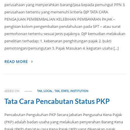
perusahaan yang menyerahkan barang/jasa kepada pemungut PPN 3.
perusahaan tertentu yang memenuhi kriteria DJP TATA CARA
PENGAJUAN PEMBEMBALIAN KELEBIHAN PEMBAYARAN PAJAK –
pengisian kolom pengembalian pendahuluan pada SPT – atau surat
permohonan tertentu sesuai jenis pajaknya. DJP kemudian melakukan
penelitian terhadap: 1. kebenaran penghitungan pajak 2. bukti
pemotongan/pemungutan 3. Pajak Masukan 4. kegiatan usaha […]
READ MORE
ADDED ON
TAX, LOCAL
,
TAX, STATE, INSTITUTION
Tata Cara Pencabutan Status PKP
Pencabutan Pengukuhan PKP Secara Jabatan Pengusaha Kena Pajak
(PKP) adalah badan usaha yang melakukan penyerahan Barang Kena
Pajak (BKP) dan/atau Jasa Kena Pajak (JKP) yang dikenakan pajak