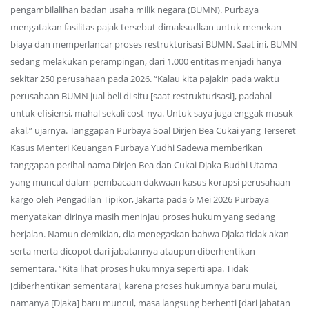
pengambilalihan badan usaha milik negara (BUMN). Purbaya
mengatakan fasilitas pajak tersebut dimaksudkan untuk menekan
biaya dan memperlancar proses restrukturisasi BUMN. Saat ini, BUMN
sedang melakukan perampingan, dari 1.000 entitas menjadi hanya
sekitar 250 perusahaan pada 2026. “Kalau kita pajakin pada waktu
perusahaan BUMN jual beli di situ [saat restrukturisasi], padahal
untuk efisiensi, mahal sekali cost-nya. Untuk saya juga enggak masuk
akal,” ujarnya. Tanggapan Purbaya Soal Dirjen Bea Cukai yang Terseret
Kasus Menteri Keuangan Purbaya Yudhi Sadewa memberikan
tanggapan perihal nama Dirjen Bea dan Cukai Djaka Budhi Utama
yang muncul dalam pembacaan dakwaan kasus korupsi perusahaan
kargo oleh Pengadilan Tipikor, Jakarta pada 6 Mei 2026 Purbaya
menyatakan dirinya masih meninjau proses hukum yang sedang
berjalan. Namun demikian, dia menegaskan bahwa Djaka tidak akan
serta merta dicopot dari jabatannya ataupun diberhentikan
sementara. “Kita lihat proses hukumnya seperti apa. Tidak
[diberhentikan sementara], karena proses hukumnya baru mulai,
namanya [Djaka] baru muncul, masa langsung berhenti [dari jabatan