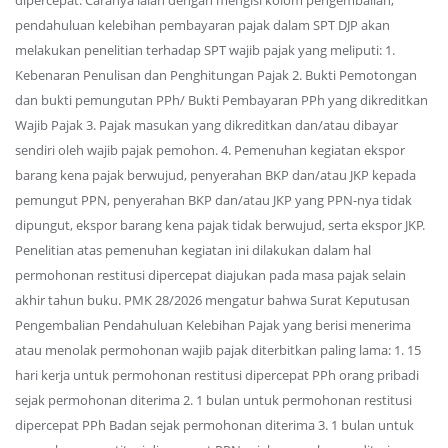
dipercepat. Caranya ialah dengan mengisi kolom pengembalian,
pendahuluan kelebihan pembayaran pajak dalam SPT DJP akan
melakukan penelitian terhadap SPT wajib pajak yang meliputi: 1.
Kebenaran Penulisan dan Penghitungan Pajak 2. Bukti Pemotongan
dan bukti pemungutan PPh/ Bukti Pembayaran PPh yang dikreditkan
Wajib Pajak 3. Pajak masukan yang dikreditkan dan/atau dibayar
sendiri oleh wajib pajak pemohon. 4. Pemenuhan kegiatan ekspor
barang kena pajak berwujud, penyerahan BKP dan/atau JKP kepada
pemungut PPN, penyerahan BKP dan/atau JKP yang PPN-nya tidak
dipungut, ekspor barang kena pajak tidak berwujud, serta ekspor JKP.
Penelitian atas pemenuhan kegiatan ini dilakukan dalam hal
permohonan restitusi dipercepat diajukan pada masa pajak selain
akhir tahun buku. PMK 28/2026 mengatur bahwa Surat Keputusan
Pengembalian Pendahuluan Kelebihan Pajak yang berisi menerima
atau menolak permohonan wajib pajak diterbitkan paling lama: 1. 15
hari kerja untuk permohonan restitusi dipercepat PPh orang pribadi
sejak permohonan diterima 2. 1 bulan untuk permohonan restitusi
dipercepat PPh Badan sejak permohonan diterima 3. 1 bulan untuk