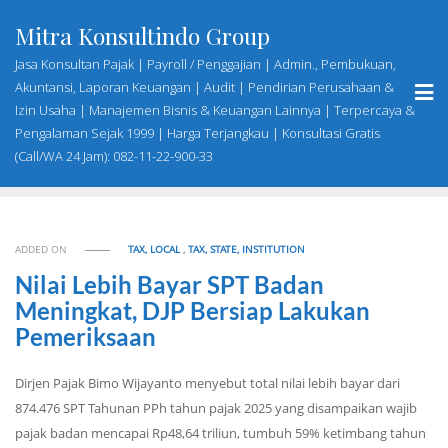
Skip
Mitra Konsultindo Group
to
content
Jasa Konsultan Pajak | Payroll / Penggajian | Admin., Pembukuan,
Akuntansi, Laporan Keuangan | Audit | Pendirian Perusahaan &
Izin Usaha | Manajemen Bisnis & Keuangan Lainnya | Terpercaya &
Pengalaman Sejak 1999 | Harga Terjangkau | Konsultasi Gratis
(Call/WA 24 Jam): 082-11-22-900-33
ADDED ON
TAX, LOCAL
,
TAX, STATE, INSTITUTION
Nilai Lebih Bayar SPT Badan
Meningkat, DJP Bersiap Lakukan
Pemeriksaan
Dirjen Pajak Bimo Wijayanto menyebut total nilai lebih bayar dari
874.476 SPT Tahunan PPh tahun pajak 2025 yang disampaikan wajib
pajak badan mencapai Rp48,64 triliun, tumbuh 59% ketimbang tahun