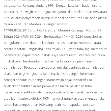
berdasarkan Undang-Undang PPN. Dengan kata lain, badan usaha
berstatus PKP wajib memungut, menyetor, dan melaporkan PPN atau
PPnBM atas penyerahan BKP/JKP. Perihal pencabutan PKP telah diatur
dalam Peraturan Menteri Keuangan Nomor
147/PMK.03/2017 s.t.d.t.d. Peraturan Menteri Keuangan Nomor 81
Tahun 2024 (PMK 81/2024). Berdasarkan PMK 81/2024, pencabutan
pengukuhan PKP dapat dilakukan berdasarkan permohonan atau
secara jabatan. Pengusaha Kena Pajak (PKP) yang tidak lagi memenuhi
persyaratan dapat dicabut statusnya secara resmi. Pencabutan resmi
ini dilakukan berdasarkan hasil pemeriksaan atau peninjauan
administratif. Prosedur pencabutan melalui peninjauan administratif
dilakukan bagi Pengusaha Kena Pajak (PKP) dengan ketentuan
sebagai berikut: PKP dengan status wajib pajak nonaktif; PKP
telah dinonaktifkan akses pembuatan faktur pajak dan tidak
melakukan klarifikasi dalam jangka waktu 30 hari sejak penonaktifan
atau klarifikasinya ditolak; PKP menyalahgunakan atau menggunakan
tanpa hak pengukuhan PKP yang telah mendapatkan putusan
pengadilan yang berkekuatan hukum tetap; PKP orang pribadi