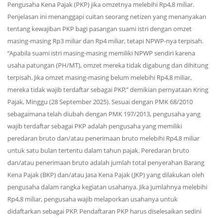
Pengusaha Kena Pajak (PKP) jika omzetnya melebihi Rp4,8 miliar.
Penjelasan ini menanggapi cuitan seorang netizen yang menanyakan
tentang kewajiban PKP bagi pasangan suami istri dengan omzet
masing-masing Rp3 miliar dan Rp4 miliar, tetapi NPWP-nya terpisah.
“Apabila suami istri masing-masing memiliki NPWP sendiri karena
usaha patungan (PH/MT), omzet mereka tidak digabung dan dihitung
terpisah. Jika omzet masing-masing belum melebihi Rp4,8 miliar,
mereka tidak wajib terdaftar sebagai PKP,” demikian pernyataan Kring
Pajak, Minggu (28 September 2025). Sesuai dengan PMK 68/2010
sebagaimana telah diubah dengan PMK 197/2013, pengusaha yang
wajib terdaftar sebagai PKP adalah pengusaha yang memiliki
peredaran bruto dan/atau penerimaan bruto melebihi Rp4,8 miliar
untuk satu bulan tertentu dalam tahun pajak. Peredaran bruto
dan/atau penerimaan bruto adalah jumlah total penyerahan Barang
Kena Pajak (BKP) dan/atau Jasa Kena Pajak (JKP) yang dilakukan oleh
pengusaha dalam rangka kegiatan usahanya. Jika jumlahnya melebihi
Rp4,8 miliar, pengusaha wajib melaporkan usahanya untuk
didaftarkan sebagai PKP. Pendaftaran PKP harus diselesaikan sedini