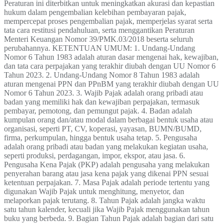
Peraturan ini diterbitkan untuk meningkatkan akurasi dan kepastian
hukum dalam pengembalian kelebihan pembayaran pajak,
mempercepat proses pengembalian pajak, memperjelas syarat serta
tata cara restitusi pendahuluan, serta menggantikan Peraturan
Menteri Keuangan Nomor 39/PMK.03/2018 beserta seluruh
perubahannya. KETENTUAN UMUM: 1. Undang-Undang
Nomor 6 Tahun 1983 adalah aturan dasar mengenai hak, kewajiban,
dan tata cara perpajakan yang terakhir diubah dengan UU Nomor 6
Tahun 2023. 2. Undang-Undang Nomor 8 Tahun 1983 adalah
aturan mengenai PPN dan PPnBM yang terakhir diubah dengan UU
Nomor 6 Tahun 2023. 3. Wajib Pajak adalah orang pribadi atau
badan yang memiliki hak dan kewajiban perpajakan, termasuk
pembayar, pemotong, dan pemungut pajak. 4. Badan adalah
kumpulan orang dan/atau modal dalam berbagai bentuk usaha atau
organisasi, seperti PT, CV, koperasi, yayasan, BUMN/BUMD,
firma, perkumpulan, hingga bentuk usaha tetap. 5. Pengusaha
adalah orang pribadi atau badan yang melakukan kegiatan usaha,
seperti produksi, perdagangan, impor, ekspor, atau jasa. 6.
Pengusaha Kena Pajak (PKP) adalah pengusaha yang melakukan
penyerahan barang atau jasa kena pajak yang dikenai PPN sesuai
ketentuan perpajakan. 7. Masa Pajak adalah periode tertentu yang
digunakan Wajib Pajak untuk menghitung, menyetor, dan
melaporkan pajak terutang. 8. Tahun Pajak adalah jangka waktu
satu tahun kalender, kecuali jika Wajib Pajak menggunakan tahun
buku yang berbeda. 9. Bagian Tahun Pajak adalah bagian dari satu