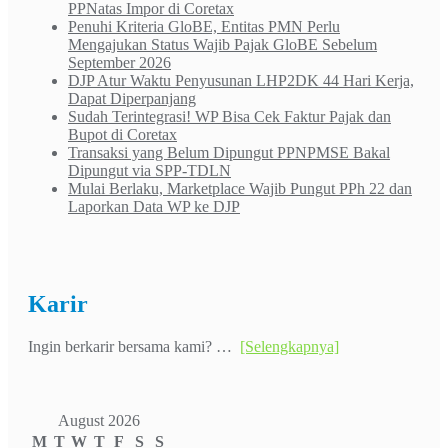
PPNatas Impor di Coretax
Penuhi Kriteria GloBE, Entitas PMN Perlu
Mengajukan Status Wajib Pajak GloBE Sebelum
September 2026
DJP Atur Waktu Penyusunan LHP2DK 44 Hari Kerja,
Dapat Diperpanjang
Sudah Terintegrasi! WP Bisa Cek Faktur Pajak dan
Bupot di Coretax
Transaksi yang Belum Dipungut PPNPMSE Bakal
Dipungut via SPP-TDLN
Mulai Berlaku, Marketplace Wajib Pungut PPh 22 dan
Laporkan Data WP ke DJP
Karir
Ingin berkarir bersama kami? …
[Selengkapnya]
August 2026
M
T
W
T
F
S
S