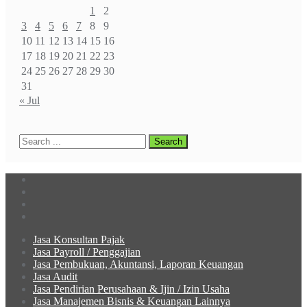
1
2
3
4
5
6
7
8
9
10
11
12
13
14
15
16
17
18
19
20
21
22
23
24
25
26
27
28
29
30
31
« Jul
Jasa Konsultan Pajak
Jasa Payroll / Penggajian
Jasa Pembukuan, Akuntansi, Laporan Keuangan
Jasa Audit
Jasa Pendirian Perusahaan & Ijin / Izin Usaha
Jasa Manajemen Bisnis & Keuangan Lainnya