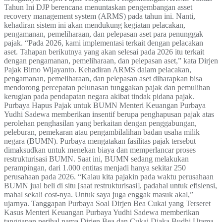
Tahun Ini DJP berencana menuntaskan pengembangan asset
recovery management system (ARMS) pada tahun ini. Nanti,
kehadiran sistem ini akan mendukung kegiatan pelacakan,
pengamanan, pemeliharaan, dan pelepasan aset para penunggak
pajak. “Pada 2026, kami implementasi terkait dengan pelacakan
aset. Tahapan berikutnya yang akan selesai pada 2026 itu terkait
dengan pengamanan, pemeliharaan, dan pelepasan aset,” kata Dirjen
Pajak Bimo Wijayanto. Kehadiran ARMS dalam pelacakan,
pengamanan, pemeliharaan, dan pelepasan aset diharapkan bisa
mendorong percepatan pelunasan tunggakan pajak dan pemulihan
kerugian pada pendapatan negara akibat tindak pidana pajak.
Purbaya Hapus Pajak untuk BUMN Menteri Keuangan Purbaya
Yudhi Sadewa memberikan insentif berupa penghapusan pajak atas
perolehan penghasilan yang berkaitan dengan penggabungan,
peleburan, pemekaran atau pengambilalihan badan usaha milik
negara (BUMN). Purbaya mengatakan fasilitas pajak tersebut
dimaksudkan untuk menekan biaya dan memperlancar proses
restrukturisasi BUMN. Saat ini, BUMN sedang melakukan
perampingan, dari 1.000 entitas menjadi hanya sekitar 250
perusahaan pada 2026. “Kalau kita pajakin pada waktu perusahaan
BUMN jual beli di situ [saat restrukturisasi], padahal untuk efisiensi,
mahal sekali cost-nya. Untuk saya juga enggak masuk akal,”
ujarnya. Tanggapan Purbaya Soal Dirjen Bea Cukai yang Terseret
Kasus Menteri Keuangan Purbaya Yudhi Sadewa memberikan
tanggapan perihal nama Dirjen Bea dan Cukai Djaka Budhi Utama