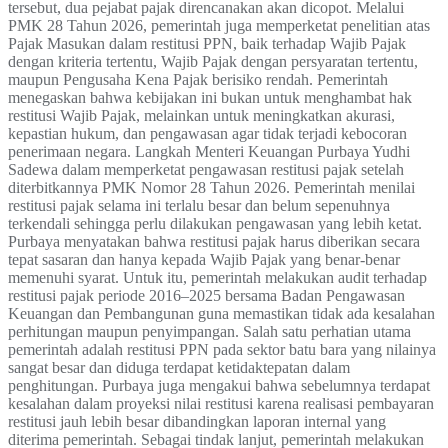
tersebut, dua pejabat pajak direncanakan akan dicopot. Melalui
PMK 28 Tahun 2026, pemerintah juga memperketat penelitian atas
Pajak Masukan dalam restitusi PPN, baik terhadap Wajib Pajak
dengan kriteria tertentu, Wajib Pajak dengan persyaratan tertentu,
maupun Pengusaha Kena Pajak berisiko rendah. Pemerintah
menegaskan bahwa kebijakan ini bukan untuk menghambat hak
restitusi Wajib Pajak, melainkan untuk meningkatkan akurasi,
kepastian hukum, dan pengawasan agar tidak terjadi kebocoran
penerimaan negara. Langkah Menteri Keuangan Purbaya Yudhi
Sadewa dalam memperketat pengawasan restitusi pajak setelah
diterbitkannya PMK Nomor 28 Tahun 2026. Pemerintah menilai
restitusi pajak selama ini terlalu besar dan belum sepenuhnya
terkendali sehingga perlu dilakukan pengawasan yang lebih ketat.
Purbaya menyatakan bahwa restitusi pajak harus diberikan secara
tepat sasaran dan hanya kepada Wajib Pajak yang benar-benar
memenuhi syarat. Untuk itu, pemerintah melakukan audit terhadap
restitusi pajak periode 2016–2025 bersama Badan Pengawasan
Keuangan dan Pembangunan guna memastikan tidak ada kesalahan
perhitungan maupun penyimpangan. Salah satu perhatian utama
pemerintah adalah restitusi PPN pada sektor batu bara yang nilainya
sangat besar dan diduga terdapat ketidaktepatan dalam
penghitungan. Purbaya juga mengakui bahwa sebelumnya terdapat
kesalahan dalam proyeksi nilai restitusi karena realisasi pembayaran
restitusi jauh lebih besar dibandingkan laporan internal yang
diterima pemerintah. Sebagai tindak lanjut, pemerintah melakukan