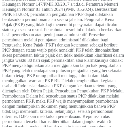
Keuangan Nomor 147/PMK.03/2017 s.t.d.t.d. Peraturan Menteri
Keuangan Nomor 81 Tahun 2024 (PMK 81/2024). Berdasarkan
PMK 81/2024, pencabutan pengukuhan PKP dapat dilakukan
berdasarkan permohonan atau secara jabatan. Pengusaha Kena
Pajak (PKP) yang tidak lagi memenuhi persyaratan dapat dicabut
statusnya secara resmi. Pencabutan resmi ini dilakukan berdasarkan
hasil pemeriksaan atau peninjauan administratif. Prosedur
pencabutan melalui peninjauan administratif dilakukan bagi
Pengusaha Kena Pajak (PKP) dengan ketentuan sebagai berikut:
PKP dengan status wajib pajak nonaktif; PKP telah dinonaktifkan
akses pembuatan faktur pajak dan tidak melakukan klarifikasi dalam
jangka waktu 30 hari sejak penonaktifan atau klarifikasinya ditolak;
PKP menyalahgunakan atau menggunakan tanpa hak pengukuhan
PKP yang telah mendapatkan putusan pengadilan yang berkekuatan
hukum tetap; PKP orang pribadi meninggal dunia dan tidak
meninggalkan warisan; PKP BUT telah menghentikan kegiatan
usaha di Indonesia; dan/atau PKP dengan keadaan tertentu yang
ditetapkan oleh Dirjen Pajak. Pencabutan Pengukuhan PKP Melalui
Permohonan Dalam hal pencabutan status PKP dilakukan melalui
permohonan PKP, maka PKP wajib menyampaikan permohonan
dengan melampirkan dokumen yang menunjukkan bahwa PKP
tidak lagi memenuhi kriteria. Selanjutnya, setelah permohonan
diterima, DJP akan melakukan pemeriksaan. Keputusan atas
permohonan tersebut harus diterbitkan dalam jangka waktu 6
bulan. Apabila melewati jangka waktu tersebut, permohonan