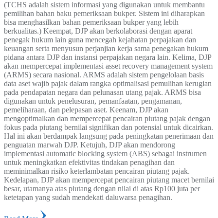
(TCHS adalah sistem informasi yang digunakan untuk membantu
pemilihan bahan baku pemeriksaan bukper. Sistem ini diharapkan
bisa menghasilkan bahan pemeriksaan bukper yang lebih
berkualitas.) Keempat, DJP akan berkolaborasi dengan aparat
penegak hukum lain guna mencegah kejahatan perpajakan dan
keuangan serta menyusun perjanjian kerja sama penegakan hukum
pidana antara DJP dan instansi perpajakan negara lain. Kelima, DJP
akan mempercepat implementasi asset recovery management system
(ARMS) secara nasional. ARMS adalah sistem pengelolaan basis
data aset wajib pajak dalam rangka optimalisasi pemulihan kerugian
pada pendapatan negara dan pelunasan utang pajak. ARMS bisa
digunakan untuk penelusuran, pemanfaatan, pengamanan,
pemeliharaan, dan pelepasan aset. Keenam, DJP akan
mengoptimalkan dan mempercepat pencairan piutang pajak dengan
fokus pada piutang bernilai signifikan dan potensial untuk dicairkan.
Hal ini akan berdampak langsung pada peningkatan penerimaan dan
penguatan marwah DJP. Ketujuh, DJP akan mendorong
implementasi automatic blocking system (ABS) sebagai instrumen
untuk meningkatkan efektivitas tindakan penagihan dan
meminimalkan risiko keterlambatan pencairan piutang pajak.
Kedelapan, DJP akan mempercepat pencairan piutang macet bernilai
besar, utamanya atas piutang dengan nilai di atas Rp100 juta per
ketetapan yang sudah mendekati daluwarsa penagihan.