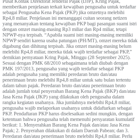
Pusat Kontak Direktorat Jenderal Pajak (DJP), Kring Pajak,
memberikan penjelasan terkait kewajiban pengusaha untuk terdaftar
sebagai Pengusaha Kena Pajak (PKP) jika omzetnya melebihi
Rp4,8 miliar. Penjelasan ini menanggapi cuitan seorang netizen
yang menanyakan tentang kewajiban PKP bagi pasangan suami istri
dengan omzet masing-masing Rp3 miliar dan Rp4 miliar, tetapi
NPWP-nya terpisah. “Apabila suami istri masing-masing memiliki
NPWP sendiri karena usaha patungan (PH/MT), omzet mereka tidak
digabung dan dihitung terpisah. Jika omzet masing-masing belum
melebihi Rp4,8 miliar, mereka tidak wajib terdaftar sebagai PKP,”
demikian pernyataan Kring Pajak, Minggu (28 September 2025).
Sesuai dengan PMK 68/2010 sebagaimana telah diubah dengan
PMK 197/2013, pengusaha yang wajib terdaftar sebagai PKP
adalah pengusaha yang memiliki peredaran bruto dan/atau
penerimaan bruto melebihi Rp4,8 miliar untuk satu bulan tertentu
dalam tahun pajak. Peredaran bruto dan/atau penerimaan bruto
adalah jumlah total penyerahan Barang Kena Pajak (BKP) dan/atau
Jasa Kena Pajak (JKP) yang dilakukan oleh pengusaha dalam
rangka kegiatan usahanya. Jika jumlahnya melebihi Rp4,8 miliar,
pengusaha wajib melaporkan usahanya untuk didaftarkan sebagai
PKP. Pendaftaran PKP harus diselesaikan sedini mungkin, dengan
ketentuan bahwa pengusaha telah memenuhi persyaratan kumulatif
berikut: 1. Menyerahkan Barang Kena Pajak dan/atau Jasa Kena
Pajak; 2. Penyerahan dilakukan di dalam Daerah Pabean; dan 3.
Peredaran dan/atau penerimaan bruto melebihi Rp4,8 miliar. Perlu