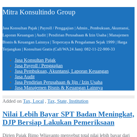
Skip
Mitra Konsultindo Group
to
content
Jasa Konsultan Pajak | Payroll / Penggajian | Admin., Pembukuan, Akuntansi,
Laporan Keuangan | Audit | Pendirian Perusahaan & Izin Usaha | Manajemen
Bisnis & Keuangan Lainnya | Terpercaya & Pengalaman Sejak 1999 | Harga
Terjangkau | Konsultasi Gratis (Call/WA 24 Jam): 082-11-22-900-33
Jasa Konsultan Pajak
Jasa Payroll / Penggajian
Jasa Pembukuan, Akuntansi, Laporan Keuangan
Jasa Audit
Jasa Pendirian Perusahaan & Ijin / Izin Usaha
Jasa Manajemen Bisnis & Keuangan Lainnya
Added on
Tax, Local
,
Tax, State, Institution
Nilai Lebih Bayar SPT Badan Meningkat,
DJP Bersiap Lakukan Pemeriksaan
Dirjen Pajak Bimo Wijayanto menyebut total nilai lebih bayar dari