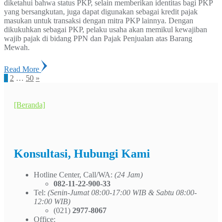
diketahui bahwa status PKP, selain memberikan identitas bagi PKP
yang bersangkutan, juga dapat digunakan sebagai kredit pajak
masukan untuk transaksi dengan mitra PKP lainnya. Dengan
dikukuhkan sebagai PKP, pelaku usaha akan memikul kewajiban
wajib pajak di bidang PPN dan Pajak Penjualan atas Barang
Mewah.
Read More
Posts
1
2
…
50
»
navigation
[Beranda]
Konsultasi, Hubungi Kami
Hotline Center, Call/WA:
(24 Jam)
082-11-22-900-33
Tel:
(Senin-Jumat 08:00-17:00 WIB & Sabtu 08:00-
12:00 WIB)
(021)
2977-8067
Office: