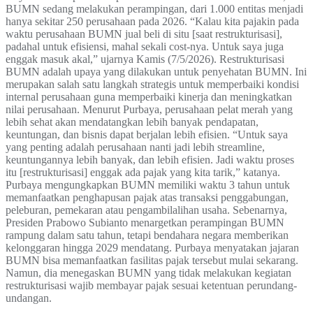
BUMN sedang melakukan perampingan, dari 1.000 entitas menjadi
hanya sekitar 250 perusahaan pada 2026. “Kalau kita pajakin pada
waktu perusahaan BUMN jual beli di situ [saat restrukturisasi],
padahal untuk efisiensi, mahal sekali cost-nya. Untuk saya juga
enggak masuk akal,” ujarnya Kamis (7/5/2026). Restrukturisasi
BUMN adalah upaya yang dilakukan untuk penyehatan BUMN. Ini
merupakan salah satu langkah strategis untuk memperbaiki kondisi
internal perusahaan guna memperbaiki kinerja dan meningkatkan
nilai perusahaan. Menurut Purbaya, perusahaan pelat merah yang
lebih sehat akan mendatangkan lebih banyak pendapatan,
keuntungan, dan bisnis dapat berjalan lebih efisien. “Untuk saya
yang penting adalah perusahaan nanti jadi lebih streamline,
keuntungannya lebih banyak, dan lebih efisien. Jadi waktu proses
itu [restrukturisasi] enggak ada pajak yang kita tarik,” katanya.
Purbaya mengungkapkan BUMN memiliki waktu 3 tahun untuk
memanfaatkan penghapusan pajak atas transaksi penggabungan,
peleburan, pemekaran atau pengambilalihan usaha. Sebenarnya,
Presiden Prabowo Subianto menargetkan perampingan BUMN
rampung dalam satu tahun, tetapi bendahara negara memberikan
kelonggaran hingga 2029 mendatang. Purbaya menyatakan jajaran
BUMN bisa memanfaatkan fasilitas pajak tersebut mulai sekarang.
Namun, dia menegaskan BUMN yang tidak melakukan kegiatan
restrukturisasi wajib membayar pajak sesuai ketentuan perundang-
undangan.