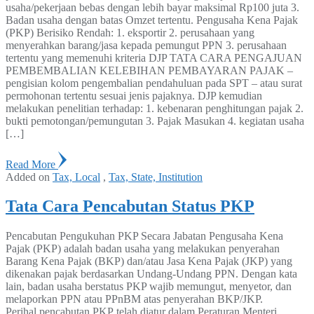
usaha/pekerjaan bebas dengan lebih bayar maksimal Rp100 juta 3.
Badan usaha dengan batas Omzet tertentu. Pengusaha Kena Pajak
(PKP) Berisiko Rendah: 1. eksportir 2. perusahaan yang
menyerahkan barang/jasa kepada pemungut PPN 3. perusahaan
tertentu yang memenuhi kriteria DJP TATA CARA PENGAJUAN
PEMBEMBALIAN KELEBIHAN PEMBAYARAN PAJAK –
pengisian kolom pengembalian pendahuluan pada SPT – atau surat
permohonan tertentu sesuai jenis pajaknya. DJP kemudian
melakukan penelitian terhadap: 1. kebenaran penghitungan pajak 2.
bukti pemotongan/pemungutan 3. Pajak Masukan 4. kegiatan usaha
[…]
Read More
Added on
Tax, Local
,
Tax, State, Institution
Tata Cara Pencabutan Status PKP
Pencabutan Pengukuhan PKP Secara Jabatan Pengusaha Kena
Pajak (PKP) adalah badan usaha yang melakukan penyerahan
Barang Kena Pajak (BKP) dan/atau Jasa Kena Pajak (JKP) yang
dikenakan pajak berdasarkan Undang-Undang PPN. Dengan kata
lain, badan usaha berstatus PKP wajib memungut, menyetor, dan
melaporkan PPN atau PPnBM atas penyerahan BKP/JKP.
Perihal pencabutan PKP telah diatur dalam Peraturan Menteri