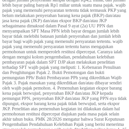
lebih bayar paling banyak Rp1 miliar untuk suatu masa pajak. wajib
pajak yang memenuhi persyaratan tertentu tidak termasuk PKP yang
belum melakukan penyerahan barang kena pajak (BKP) dan/atau
jasa kena pajak (JKP) dan/atau ekspor BKP dan/atau JKP
sebagaimana dimaksud dalam Pasal 9 ayat (2a) UU PPN dan
menyampaikan SPT Masa PPN lebih bayar dengan jumlah lebih
bayar tidak melebihi batasan jumlah penyerahan dan jumlah lebih
bayar bagi wajib pajak yang memenuhi persyaratan tertentu. wajib
pajak yang memenuhi persyaratan tertentu harus mengajukan
permohonan untuk memperoleh restitusi dipercepat. Caranya ialah
dengan mengisi kolom pengembalian, pendahuluan kelebihan
pembayaran pajak dalam SPT DJP akan melakukan penelitian
terhadap SPT wajib pajak yang meliputi: 1. Kebenaran Penulisan
dan Penghitungan Pajak 2. Bukti Pemotongan dan bukti
pemungutan PPh/ Bukti Pembayaran PPh yang dikreditkan Wajib
Pajak 3. Pajak masukan yang dikreditkan dan/atau dibayar sendiri
oleh wajib pajak pemohon. 4. Pemenuhan kegiatan ekspor barang
kena pajak berwujud, penyerahan BKP dan/atau JKP kepada
pemungut PPN, penyerahan BKP dan/atau JKP yang PPN-nya tidak
dipungut, ekspor barang kena pajak tidak berwujud, serta ekspor
JKP. Penelitian atas pemenuhan kegiatan ini dilakukan dalam hal
permohonan restitusi dipercepat diajukan pada masa pajak selain
akhir tahun buku. PMK 28/2026 mengatur bahwa Surat Keputusan
Pengembalian Pendahuluan Kelebihan Pajak yang berisi menerima