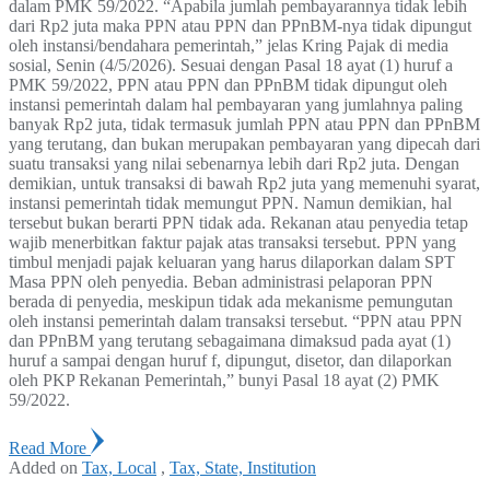
dalam PMK 59/2022. “Apabila jumlah pembayarannya tidak lebih
dari Rp2 juta maka PPN atau PPN dan PPnBM-nya tidak dipungut
oleh instansi/bendahara pemerintah,” jelas Kring Pajak di media
sosial, Senin (4/5/2026). Sesuai dengan Pasal 18 ayat (1) huruf a
PMK 59/2022, PPN atau PPN dan PPnBM tidak dipungut oleh
instansi pemerintah dalam hal pembayaran yang jumlahnya paling
banyak Rp2 juta, tidak termasuk jumlah PPN atau PPN dan PPnBM
yang terutang, dan bukan merupakan pembayaran yang dipecah dari
suatu transaksi yang nilai sebenarnya lebih dari Rp2 juta. Dengan
demikian, untuk transaksi di bawah Rp2 juta yang memenuhi syarat,
instansi pemerintah tidak memungut PPN. Namun demikian, hal
tersebut bukan berarti PPN tidak ada. Rekanan atau penyedia tetap
wajib menerbitkan faktur pajak atas transaksi tersebut. PPN yang
timbul menjadi pajak keluaran yang harus dilaporkan dalam SPT
Masa PPN oleh penyedia. Beban administrasi pelaporan PPN
berada di penyedia, meskipun tidak ada mekanisme pemungutan
oleh instansi pemerintah dalam transaksi tersebut. “PPN atau PPN
dan PPnBM yang terutang sebagaimana dimaksud pada ayat (1)
huruf a sampai dengan huruf f, dipungut, disetor, dan dilaporkan
oleh PKP Rekanan Pemerintah,” bunyi Pasal 18 ayat (2) PMK
59/2022.
Read More
Added on
Tax, Local
,
Tax, State, Institution