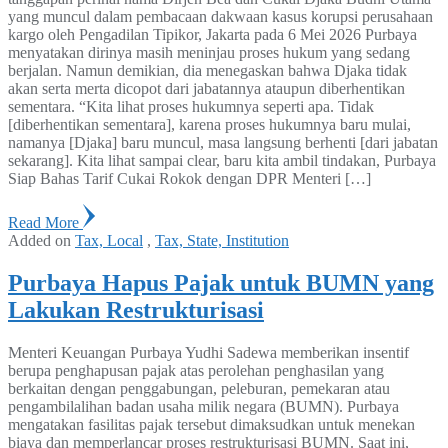
yang muncul dalam pembacaan dakwaan kasus korupsi perusahaan
kargo oleh Pengadilan Tipikor, Jakarta pada 6 Mei 2026 Purbaya
menyatakan dirinya masih meninjau proses hukum yang sedang
berjalan. Namun demikian, dia menegaskan bahwa Djaka tidak
akan serta merta dicopot dari jabatannya ataupun diberhentikan
sementara. “Kita lihat proses hukumnya seperti apa. Tidak
[diberhentikan sementara], karena proses hukumnya baru mulai,
namanya [Djaka] baru muncul, masa langsung berhenti [dari jabatan
sekarang]. Kita lihat sampai clear, baru kita ambil tindakan, Purbaya
Siap Bahas Tarif Cukai Rokok dengan DPR Menteri […]
Read More
Added on
Tax, Local
,
Tax, State, Institution
Purbaya Hapus Pajak untuk BUMN yang
Lakukan Restrukturisasi
Menteri Keuangan Purbaya Yudhi Sadewa memberikan insentif
berupa penghapusan pajak atas perolehan penghasilan yang
berkaitan dengan penggabungan, peleburan, pemekaran atau
pengambilalihan badan usaha milik negara (BUMN). Purbaya
mengatakan fasilitas pajak tersebut dimaksudkan untuk menekan
biaya dan memperlancar proses restrukturisasi BUMN. Saat ini,