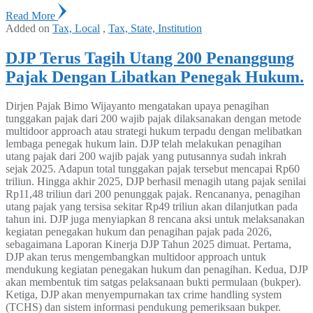
Read More
Added on
Tax, Local
,
Tax, State, Institution
DJP Terus Tagih Utang 200 Penanggung
Pajak Dengan Libatkan Penegak Hukum.
Dirjen Pajak Bimo Wijayanto mengatakan upaya penagihan
tunggakan pajak dari 200 wajib pajak dilaksanakan dengan metode
multidoor approach atau strategi hukum terpadu dengan melibatkan
lembaga penegak hukum lain. DJP telah melakukan penagihan
utang pajak dari 200 wajib pajak yang putusannya sudah inkrah
sejak 2025. Adapun total tunggakan pajak tersebut mencapai Rp60
triliun. Hingga akhir 2025, DJP berhasil menagih utang pajak senilai
Rp11,48 triliun dari 200 penunggak pajak. Rencananya, penagihan
utang pajak yang tersisa sekitar Rp49 triliun akan dilanjutkan pada
tahun ini. DJP juga menyiapkan 8 rencana aksi untuk melaksanakan
kegiatan penegakan hukum dan penagihan pajak pada 2026,
sebagaimana Laporan Kinerja DJP Tahun 2025 dimuat. Pertama,
DJP akan terus mengembangkan multidoor approach untuk
mendukung kegiatan penegakan hukum dan penagihan. Kedua, DJP
akan membentuk tim satgas pelaksanaan bukti permulaan (bukper).
Ketiga, DJP akan menyempurnakan tax crime handling system
(TCHS) dan sistem informasi pendukung pemeriksaan bukper.