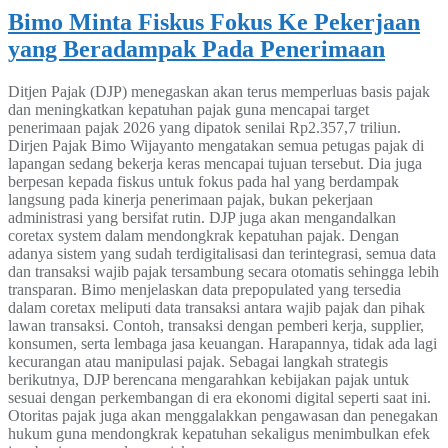
Bimo Minta Fiskus Fokus Ke Pekerjaan
yang Beradampak Pada Penerimaan
Ditjen Pajak (DJP) menegaskan akan terus memperluas basis pajak
dan meningkatkan kepatuhan pajak guna mencapai target
penerimaan pajak 2026 yang dipatok senilai Rp2.357,7 triliun.
Dirjen Pajak Bimo Wijayanto mengatakan semua petugas pajak di
lapangan sedang bekerja keras mencapai tujuan tersebut. Dia juga
berpesan kepada fiskus untuk fokus pada hal yang berdampak
langsung pada kinerja penerimaan pajak, bukan pekerjaan
administrasi yang bersifat rutin. DJP juga akan mengandalkan
coretax system dalam mendongkrak kepatuhan pajak. Dengan
adanya sistem yang sudah terdigitalisasi dan terintegrasi, semua data
dan transaksi wajib pajak tersambung secara otomatis sehingga lebih
transparan. Bimo menjelaskan data prepopulated yang tersedia
dalam coretax meliputi data transaksi antara wajib pajak dan pihak
lawan transaksi. Contoh, transaksi dengan pemberi kerja, supplier,
konsumen, serta lembaga jasa keuangan. Harapannya, tidak ada lagi
kecurangan atau manipulasi pajak. Sebagai langkah strategis
berikutnya, DJP berencana mengarahkan kebijakan pajak untuk
sesuai dengan perkembangan di era ekonomi digital seperti saat ini.
Otoritas pajak juga akan menggalakkan pengawasan dan penegakan
hukum guna mendongkrak kepatuhan sekaligus menimbulkan efek