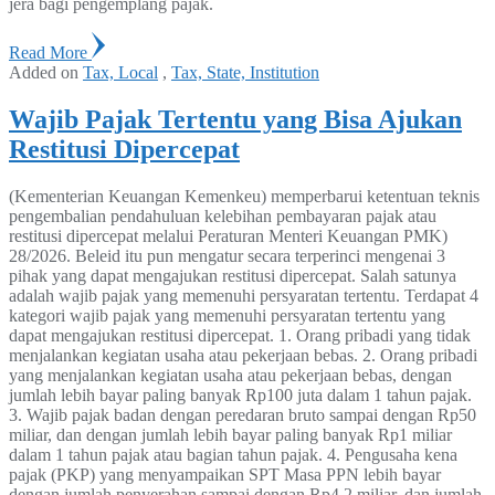
jera bagi pengemplang pajak.
Read More
Added on
Tax, Local
,
Tax, State, Institution
Wajib Pajak Tertentu yang Bisa Ajukan
Restitusi Dipercepat
(Kementerian Keuangan Kemenkeu) memperbarui ketentuan teknis
pengembalian pendahuluan kelebihan pembayaran pajak atau
restitusi dipercepat melalui Peraturan Menteri Keuangan PMK)
28/2026. Beleid itu pun mengatur secara terperinci mengenai 3
pihak yang dapat mengajukan restitusi dipercepat. Salah satunya
adalah wajib pajak yang memenuhi persyaratan tertentu. Terdapat 4
kategori wajib pajak yang memenuhi persyaratan tertentu yang
dapat mengajukan restitusi dipercepat. 1. Orang pribadi yang tidak
menjalankan kegiatan usaha atau pekerjaan bebas. 2. Orang pribadi
yang menjalankan kegiatan usaha atau pekerjaan bebas, dengan
jumlah lebih bayar paling banyak Rp100 juta dalam 1 tahun pajak.
3. Wajib pajak badan dengan peredaran bruto sampai dengan Rp50
miliar, dan dengan jumlah lebih bayar paling banyak Rp1 miliar
dalam 1 tahun pajak atau bagian tahun pajak. 4. Pengusaha kena
pajak (PKP) yang menyampaikan SPT Masa PPN lebih bayar
dengan jumlah penyerahan sampai dengan Rp4,2 miliar, dan jumlah