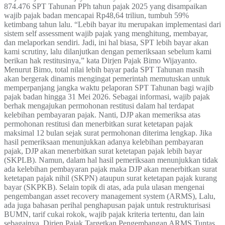
874.476 SPT Tahunan PPh tahun pajak 2025 yang disampaikan
wajib pajak badan mencapai Rp48,64 triliun, tumbuh 59%
ketimbang tahun lalu. “Lebih bayar itu merupakan implementasi dari
sistem self assessment wajib pajak yang menghitung, membayar,
dan melaporkan sendiri. Jadi, ini hal biasa, SPT lebih bayar akan
kami scrutiny, lalu dilanjutkan dengan pemeriksaan sebelum kami
berikan hak restitusinya,” kata Dirjen Pajak Bimo Wijayanto.
Menurut Bimo, total nilai lebih bayar pada SPT Tahunan masih
akan bergerak dinamis mengingat pemerintah memutuskan untuk
memperpanjang jangka waktu pelaporan SPT Tahunan bagi wajib
pajak badan hingga 31 Mei 2026. Sebagai informasi, wajib pajak
berhak mengajukan permohonan restitusi dalam hal terdapat
kelebihan pembayaran pajak. Nanti, DJP akan memeriksa atas
permohonan restitusi dan menerbitkan surat ketetapan pajak
maksimal 12 bulan sejak surat permohonan diterima lengkap. Jika
hasil pemeriksaan menunjukkan adanya kelebihan pembayaran
pajak, DJP akan menerbitkan surat ketetapan pajak lebih bayar
(SKPLB). Namun, dalam hal hasil pemeriksaan menunjukkan tidak
ada kelebihan pembayaran pajak maka DJP akan menerbitkan surat
ketetapan pajak nihil (SKPN) ataupun surat ketetapan pajak kurang
bayar (SKPKB). Selain topik di atas, ada pula ulasan mengenai
pengembangan asset recovery management system (ARMS), Lalu,
ada juga bahasan perihal penghapusan pajak untuk restrukturisasi
BUMN, tarif cukai rokok, wajib pajak kriteria tertentu, dan lain
sebagainya. Dirjen Pajak Targetkan Pengembangan ARMS Tuntas