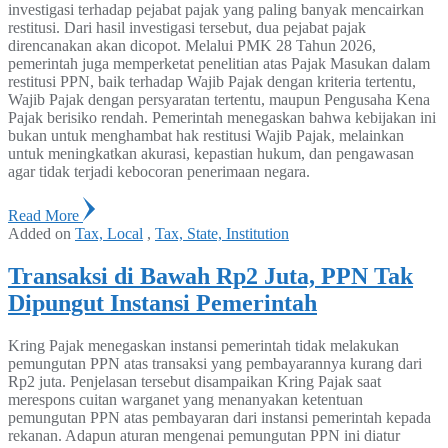
investigasi terhadap pejabat pajak yang paling banyak mencairkan
restitusi. Dari hasil investigasi tersebut, dua pejabat pajak
direncanakan akan dicopot. Melalui PMK 28 Tahun 2026,
pemerintah juga memperketat penelitian atas Pajak Masukan dalam
restitusi PPN, baik terhadap Wajib Pajak dengan kriteria tertentu,
Wajib Pajak dengan persyaratan tertentu, maupun Pengusaha Kena
Pajak berisiko rendah. Pemerintah menegaskan bahwa kebijakan ini
bukan untuk menghambat hak restitusi Wajib Pajak, melainkan
untuk meningkatkan akurasi, kepastian hukum, dan pengawasan
agar tidak terjadi kebocoran penerimaan negara.
Read More
Added on
Tax, Local
,
Tax, State, Institution
Transaksi di Bawah Rp2 Juta, PPN Tak
Dipungut Instansi Pemerintah
Kring Pajak menegaskan instansi pemerintah tidak melakukan
pemungutan PPN atas transaksi yang pembayarannya kurang dari
Rp2 juta. Penjelasan tersebut disampaikan Kring Pajak saat
merespons cuitan warganet yang menanyakan ketentuan
pemungutan PPN atas pembayaran dari instansi pemerintah kepada
rekanan. Adapun aturan mengenai pemungutan PPN ini diatur