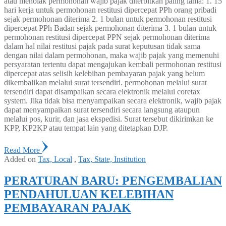
atau menolak permohonan wajib pajak diterbitkan paling lama: 1. 15
hari kerja untuk permohonan restitusi dipercepat PPh orang pribadi
sejak permohonan diterima 2. 1 bulan untuk permohonan restitusi
dipercepat PPh Badan sejak permohonan diterima 3. 1 bulan untuk
permohonan restitusi dipercepat PPN sejak permohonan diterima
dalam hal nilai restitusi pajak pada surat keputusan tidak sama
dengan nilai dalam permohonan, maka wajib pajak yang memenuhi
persyaratan tertentu dapat mengajukan kembali permohonan restitusi
dipercepat atas selisih kelebihan pembayaran pajak yang belum
dikembalikan melalui surat tersendiri. permohonan melalui surat
tersendiri dapat disampaikan secara elektronik melalui coretax
system. Jika tidak bisa menyampaikan secara elektronik, wajib pajak
dapat menyampaikan surat tersendiri secara langsung ataupun
melalui pos, kurir, dan jasa ekspedisi. Surat tersebut dikirimkan ke
KPP, KP2KP atau tempat lain yang ditetapkan DJP.
Read More
Added on
Tax, Local
,
Tax, State, Institution
PERATURAN BARU: PENGEMBALIAN
PENDAHULUAN KELEBIHAN
PEMBAYARAN PAJAK