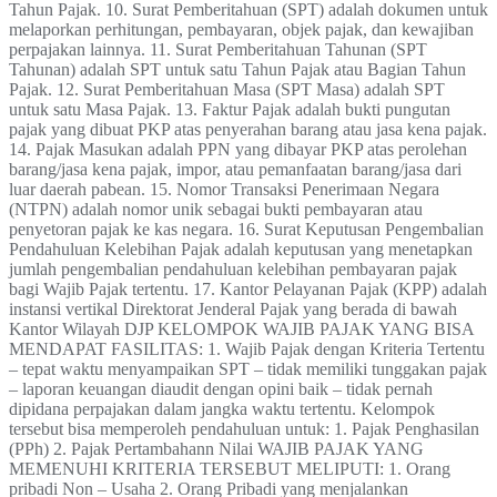
Tahun Pajak. 10. Surat Pemberitahuan (SPT) adalah dokumen untuk
melaporkan perhitungan, pembayaran, objek pajak, dan kewajiban
perpajakan lainnya. 11. Surat Pemberitahuan Tahunan (SPT
Tahunan) adalah SPT untuk satu Tahun Pajak atau Bagian Tahun
Pajak. 12. Surat Pemberitahuan Masa (SPT Masa) adalah SPT
untuk satu Masa Pajak. 13. Faktur Pajak adalah bukti pungutan
pajak yang dibuat PKP atas penyerahan barang atau jasa kena pajak.
14. Pajak Masukan adalah PPN yang dibayar PKP atas perolehan
barang/jasa kena pajak, impor, atau pemanfaatan barang/jasa dari
luar daerah pabean. 15. Nomor Transaksi Penerimaan Negara
(NTPN) adalah nomor unik sebagai bukti pembayaran atau
penyetoran pajak ke kas negara. 16. Surat Keputusan Pengembalian
Pendahuluan Kelebihan Pajak adalah keputusan yang menetapkan
jumlah pengembalian pendahuluan kelebihan pembayaran pajak
bagi Wajib Pajak tertentu. 17. Kantor Pelayanan Pajak (KPP) adalah
instansi vertikal Direktorat Jenderal Pajak yang berada di bawah
Kantor Wilayah DJP KELOMPOK WAJIB PAJAK YANG BISA
MENDAPAT FASILITAS: 1. Wajib Pajak dengan Kriteria Tertentu
– tepat waktu menyampaikan SPT – tidak memiliki tunggakan pajak
– laporan keuangan diaudit dengan opini baik – tidak pernah
dipidana perpajakan dalam jangka waktu tertentu. Kelompok
tersebut bisa memperoleh pendahuluan untuk: 1. Pajak Penghasilan
(PPh) 2. Pajak Pertambahann Nilai WAJIB PAJAK YANG
MEMENUHI KRITERIA TERSEBUT MELIPUTI: 1. Orang
pribadi Non – Usaha 2. Orang Pribadi yang menjalankan