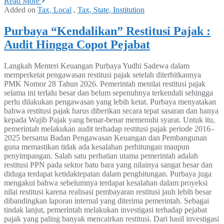
Read More
Added on
Tax, Local
,
Tax, State, Institution
Purbaya “Kendalikan” Restitusi Pajak :
Audit Hingga Copot Pejabat
Langkah Menteri Keuangan Purbaya Yudhi Sadewa dalam
memperketat pengawasan restitusi pajak setelah diterbitkannya
PMK Nomor 28 Tahun 2026. Pemerintah menilai restitusi pajak
selama ini terlalu besar dan belum sepenuhnya terkendali sehingga
perlu dilakukan pengawasan yang lebih ketat. Purbaya menyatakan
bahwa restitusi pajak harus diberikan secara tepat sasaran dan hanya
kepada Wajib Pajak yang benar-benar memenuhi syarat. Untuk itu,
pemerintah melakukan audit terhadap restitusi pajak periode 2016–
2025 bersama Badan Pengawasan Keuangan dan Pembangunan
guna memastikan tidak ada kesalahan perhitungan maupun
penyimpangan. Salah satu perhatian utama pemerintah adalah
restitusi PPN pada sektor batu bara yang nilainya sangat besar dan
diduga terdapat ketidaktepatan dalam penghitungan. Purbaya juga
mengakui bahwa sebelumnya terdapat kesalahan dalam proyeksi
nilai restitusi karena realisasi pembayaran restitusi jauh lebih besar
dibandingkan laporan internal yang diterima pemerintah. Sebagai
tindak lanjut, pemerintah melakukan investigasi terhadap pejabat
pajak yang paling banyak mencairkan restitusi. Dari hasil investigasi