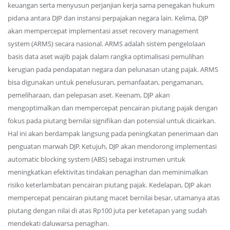
keuangan serta menyusun perjanjian kerja sama penegakan hukum
pidana antara DJP dan instansi perpajakan negara lain. Kelima, DJP
akan mempercepat implementasi asset recovery management
system (ARMS) secara nasional. ARMS adalah sistem pengelolaan
basis data aset wajib pajak dalam rangka optimalisasi pemulihan
kerugian pada pendapatan negara dan pelunasan utang pajak. ARMS
bisa digunakan untuk penelusuran, pemanfaatan, pengamanan,
pemeliharaan, dan pelepasan aset. Keenam, DJP akan
mengoptimalkan dan mempercepat pencairan piutang pajak dengan
fokus pada piutang bernilai signifikan dan potensial untuk dicairkan.
Hal ini akan berdampak langsung pada peningkatan penerimaan dan
penguatan marwah DJP. Ketujuh, DJP akan mendorong implementasi
automatic blocking system (ABS) sebagai instrumen untuk
meningkatkan efektivitas tindakan penagihan dan meminimalkan
risiko keterlambatan pencairan piutang pajak. Kedelapan, DJP akan
mempercepat pencairan piutang macet bernilai besar, utamanya atas
piutang dengan nilai di atas Rp100 juta per ketetapan yang sudah
mendekati daluwarsa penagihan.