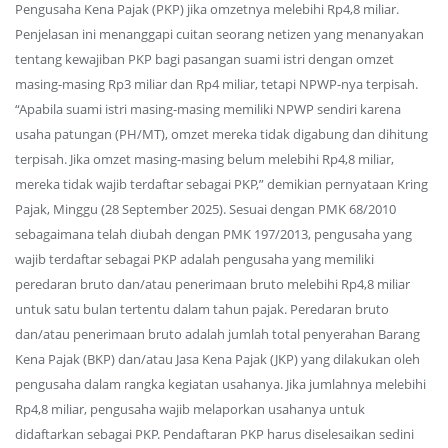
Pengusaha Kena Pajak (PKP) jika omzetnya melebihi Rp4,8 miliar.
Penjelasan ini menanggapi cuitan seorang netizen yang menanyakan
tentang kewajiban PKP bagi pasangan suami istri dengan omzet
masing-masing Rp3 miliar dan Rp4 miliar, tetapi NPWP-nya terpisah.
“Apabila suami istri masing-masing memiliki NPWP sendiri karena
usaha patungan (PH/MT), omzet mereka tidak digabung dan dihitung
terpisah. Jika omzet masing-masing belum melebihi Rp4,8 miliar,
mereka tidak wajib terdaftar sebagai PKP,” demikian pernyataan Kring
Pajak, Minggu (28 September 2025). Sesuai dengan PMK 68/2010
sebagaimana telah diubah dengan PMK 197/2013, pengusaha yang
wajib terdaftar sebagai PKP adalah pengusaha yang memiliki
peredaran bruto dan/atau penerimaan bruto melebihi Rp4,8 miliar
untuk satu bulan tertentu dalam tahun pajak. Peredaran bruto
dan/atau penerimaan bruto adalah jumlah total penyerahan Barang
Kena Pajak (BKP) dan/atau Jasa Kena Pajak (JKP) yang dilakukan oleh
pengusaha dalam rangka kegiatan usahanya. Jika jumlahnya melebihi
Rp4,8 miliar, pengusaha wajib melaporkan usahanya untuk
didaftarkan sebagai PKP. Pendaftaran PKP harus diselesaikan sedini