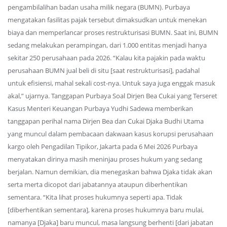
pengambilalihan badan usaha milik negara (BUMN). Purbaya
mengatakan fasilitas pajak tersebut dimaksudkan untuk menekan
biaya dan memperlancar proses restrukturisasi BUMN. Saat ini, BUMN
sedang melakukan perampingan, dari 1.000 entitas menjadi hanya
sekitar 250 perusahaan pada 2026. “Kalau kita pajakin pada waktu
perusahaan BUMN jual beli di situ [saat restrukturisasi], padahal
untuk efisiensi, mahal sekali cost-nya. Untuk saya juga enggak masuk
akal,” ujarnya. Tanggapan Purbaya Soal Dirjen Bea Cukai yang Terseret
Kasus Menteri Keuangan Purbaya Yudhi Sadewa memberikan
tanggapan perihal nama Dirjen Bea dan Cukai Djaka Budhi Utama
yang muncul dalam pembacaan dakwaan kasus korupsi perusahaan
kargo oleh Pengadilan Tipikor, Jakarta pada 6 Mei 2026 Purbaya
menyatakan dirinya masih meninjau proses hukum yang sedang
berjalan. Namun demikian, dia menegaskan bahwa Djaka tidak akan
serta merta dicopot dari jabatannya ataupun diberhentikan
sementara. “Kita lihat proses hukumnya seperti apa. Tidak
[diberhentikan sementara], karena proses hukumnya baru mulai,
namanya [Djaka] baru muncul, masa langsung berhenti [dari jabatan