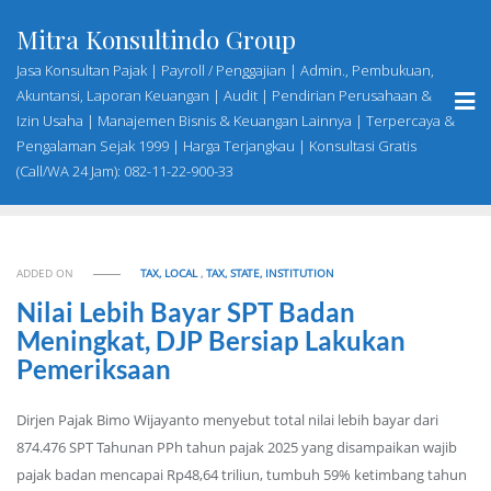
Skip
Mitra Konsultindo Group
to
content
Jasa Konsultan Pajak | Payroll / Penggajian | Admin., Pembukuan,
Akuntansi, Laporan Keuangan | Audit | Pendirian Perusahaan &
Izin Usaha | Manajemen Bisnis & Keuangan Lainnya | Terpercaya &
Pengalaman Sejak 1999 | Harga Terjangkau | Konsultasi Gratis
(Call/WA 24 Jam): 082-11-22-900-33
ADDED ON
TAX, LOCAL
,
TAX, STATE, INSTITUTION
Nilai Lebih Bayar SPT Badan
Meningkat, DJP Bersiap Lakukan
Pemeriksaan
Dirjen Pajak Bimo Wijayanto menyebut total nilai lebih bayar dari
874.476 SPT Tahunan PPh tahun pajak 2025 yang disampaikan wajib
pajak badan mencapai Rp48,64 triliun, tumbuh 59% ketimbang tahun