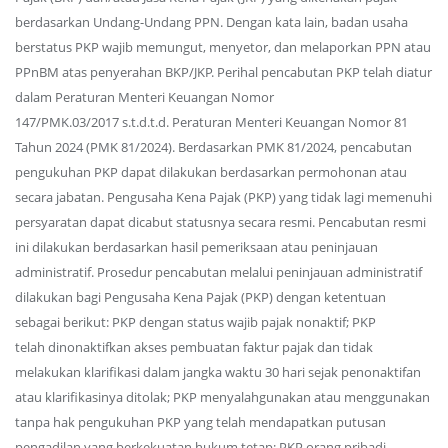
berdasarkan Undang-Undang PPN. Dengan kata lain, badan usaha
berstatus PKP wajib memungut, menyetor, dan melaporkan PPN atau
PPnBM atas penyerahan BKP/JKP. Perihal pencabutan PKP telah diatur
dalam Peraturan Menteri Keuangan Nomor
147/PMK.03/2017 s.t.d.t.d. Peraturan Menteri Keuangan Nomor 81
Tahun 2024 (PMK 81/2024). Berdasarkan PMK 81/2024, pencabutan
pengukuhan PKP dapat dilakukan berdasarkan permohonan atau
secara jabatan. Pengusaha Kena Pajak (PKP) yang tidak lagi memenuhi
persyaratan dapat dicabut statusnya secara resmi. Pencabutan resmi
ini dilakukan berdasarkan hasil pemeriksaan atau peninjauan
administratif. Prosedur pencabutan melalui peninjauan administratif
dilakukan bagi Pengusaha Kena Pajak (PKP) dengan ketentuan
sebagai berikut: PKP dengan status wajib pajak nonaktif; PKP
telah dinonaktifkan akses pembuatan faktur pajak dan tidak
melakukan klarifikasi dalam jangka waktu 30 hari sejak penonaktifan
atau klarifikasinya ditolak; PKP menyalahgunakan atau menggunakan
tanpa hak pengukuhan PKP yang telah mendapatkan putusan
pengadilan yang berkekuatan hukum tetap; PKP orang pribadi