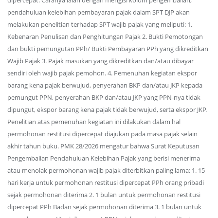
dipercepat. Caranya ialah dengan mengisi kolom pengembalian,
pendahuluan kelebihan pembayaran pajak dalam SPT DJP akan
melakukan penelitian terhadap SPT wajib pajak yang meliputi: 1.
Kebenaran Penulisan dan Penghitungan Pajak 2. Bukti Pemotongan
dan bukti pemungutan PPh/ Bukti Pembayaran PPh yang dikreditkan
Wajib Pajak 3. Pajak masukan yang dikreditkan dan/atau dibayar
sendiri oleh wajib pajak pemohon. 4. Pemenuhan kegiatan ekspor
barang kena pajak berwujud, penyerahan BKP dan/atau JKP kepada
pemungut PPN, penyerahan BKP dan/atau JKP yang PPN-nya tidak
dipungut, ekspor barang kena pajak tidak berwujud, serta ekspor JKP.
Penelitian atas pemenuhan kegiatan ini dilakukan dalam hal
permohonan restitusi dipercepat diajukan pada masa pajak selain
akhir tahun buku. PMK 28/2026 mengatur bahwa Surat Keputusan
Pengembalian Pendahuluan Kelebihan Pajak yang berisi menerima
atau menolak permohonan wajib pajak diterbitkan paling lama: 1. 15
hari kerja untuk permohonan restitusi dipercepat PPh orang pribadi
sejak permohonan diterima 2. 1 bulan untuk permohonan restitusi
dipercepat PPh Badan sejak permohonan diterima 3. 1 bulan untuk