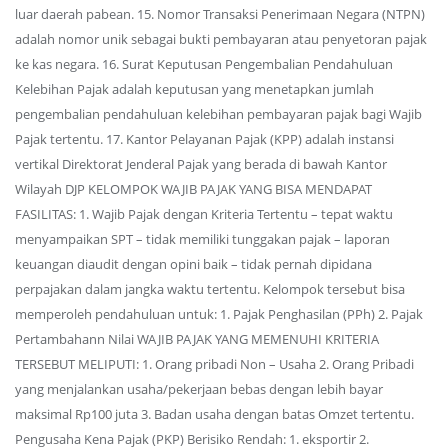
luar daerah pabean. 15. Nomor Transaksi Penerimaan Negara (NTPN)
adalah nomor unik sebagai bukti pembayaran atau penyetoran pajak
ke kas negara. 16. Surat Keputusan Pengembalian Pendahuluan
Kelebihan Pajak adalah keputusan yang menetapkan jumlah
pengembalian pendahuluan kelebihan pembayaran pajak bagi Wajib
Pajak tertentu. 17. Kantor Pelayanan Pajak (KPP) adalah instansi
vertikal Direktorat Jenderal Pajak yang berada di bawah Kantor
Wilayah DJP KELOMPOK WAJIB PAJAK YANG BISA MENDAPAT
FASILITAS: 1. Wajib Pajak dengan Kriteria Tertentu – tepat waktu
menyampaikan SPT – tidak memiliki tunggakan pajak – laporan
keuangan diaudit dengan opini baik – tidak pernah dipidana
perpajakan dalam jangka waktu tertentu. Kelompok tersebut bisa
memperoleh pendahuluan untuk: 1. Pajak Penghasilan (PPh) 2. Pajak
Pertambahann Nilai WAJIB PAJAK YANG MEMENUHI KRITERIA
TERSEBUT MELIPUTI: 1. Orang pribadi Non – Usaha 2. Orang Pribadi
yang menjalankan usaha/pekerjaan bebas dengan lebih bayar
maksimal Rp100 juta 3. Badan usaha dengan batas Omzet tertentu.
Pengusaha Kena Pajak (PKP) Berisiko Rendah: 1. eksportir 2.