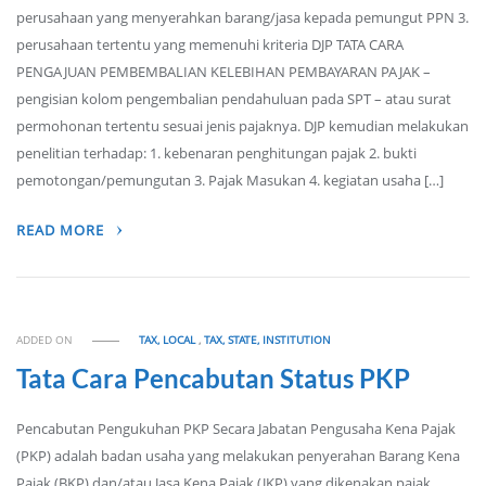
perusahaan yang menyerahkan barang/jasa kepada pemungut PPN 3.
perusahaan tertentu yang memenuhi kriteria DJP TATA CARA
PENGAJUAN PEMBEMBALIAN KELEBIHAN PEMBAYARAN PAJAK –
pengisian kolom pengembalian pendahuluan pada SPT – atau surat
permohonan tertentu sesuai jenis pajaknya. DJP kemudian melakukan
penelitian terhadap: 1. kebenaran penghitungan pajak 2. bukti
pemotongan/pemungutan 3. Pajak Masukan 4. kegiatan usaha […]
READ MORE
ADDED ON
TAX, LOCAL
,
TAX, STATE, INSTITUTION
Tata Cara Pencabutan Status PKP
Pencabutan Pengukuhan PKP Secara Jabatan Pengusaha Kena Pajak
(PKP) adalah badan usaha yang melakukan penyerahan Barang Kena
Pajak (BKP) dan/atau Jasa Kena Pajak (JKP) yang dikenakan pajak