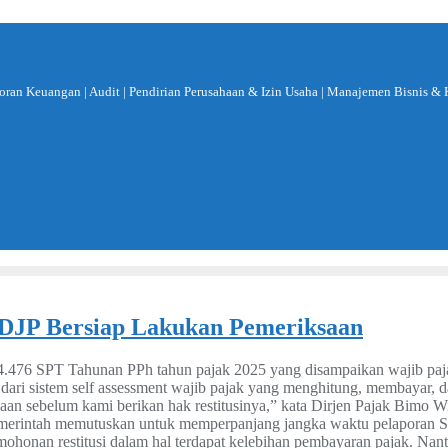
aporan Keuangan | Audit | Pendirian Perusahaan & Izin Usaha | Manajemen Bisnis 
 DJP Bersiap Lakukan Pemeriksaan
 874.476 SPT Tahunan PPh tahun pajak 2025 yang disampaikan wajib pa
ari sistem self assessment wajib pajak yang menghitung, membayar, dan 
aan sebelum kami berikan hak restitusinya,” kata Dirjen Pajak Bimo Wi
merintah memutuskan untuk memperpanjang jangka waktu pelaporan S
mohonan restitusi dalam hal terdapat kelebihan pembayaran pajak. Na