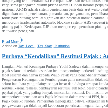
bukper yang lebih berkualitas.) Keempat, DJP akan berkolaborasi d
kerja sama penegakan hukum pidana antara DJP dan instansi perpaj
nasional. ARMS adalah sistem pengelolaan basis data aset wajib paj
digunakan untuk penelusuran, pemanfaatan, pengamanan, pemelihara
fokus pada piutang bernilai signifikan dan potensial untuk dicairk
mendorong implementasi automatic blocking system (ABS) sebagai in
piutang pajak. Kedelapan, DJP akan mempercepat pencairan piutang ma
daluwarsa penagihan.
Read More
Added on
Tax, Local
,
Tax, State, Institution
Purbaya “Kendalikan” Restitusi Pajak : A
Langkah Menteri Keuangan Purbaya Yudhi Sadewa dalam memperketat 
pajak selama ini terlalu besar dan belum sepenuhnya terkendali sehin
tepat sasaran dan hanya kepada Wajib Pajak yang benar-benar memenu
Pengawasan Keuangan dan Pembangunan guna memastikan tidak ada k
sektor batu bara yang nilainya sangat besar dan diduga terdapat ket
restitusi karena realisasi pembayaran restitusi jauh lebih besar diban
pejabat pajak yang paling banyak mencairkan restitusi. Dari hasil in
memperketat penelitian atas Pajak Masukan dalam restitusi PPN, baik
Pajak berisiko rendah. Pemerintah menegaskan bahwa kebijakan ini 
pengawasan agar tidak terjadi kebocoran penerimaan negara. Langka