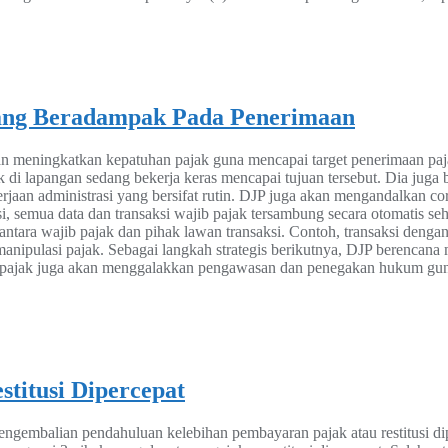
yang Beradampak Pada Penerimaan
an meningkatkan kepatuhan pajak guna mencapai target penerimaan paj
 di lapangan sedang bekerja keras mencapai tujuan tersebut. Dia juga 
rjaan administrasi yang bersifat rutin. DJP juga akan mengandalkan 
asi, semua data dan transaksi wajib pajak tersambung secara otomatis s
 antara wajib pajak dan pihak lawan transaksi. Contoh, transaksi dengan
anipulasi pajak. Sebagai langkah strategis berikutnya, DJP berencana
itas pajak juga akan menggalakkan pengawasan dan penegakan hukum g
stitusi Dipercepat
embalian pendahuluan kelebihan pembayaran pajak atau restitusi dip