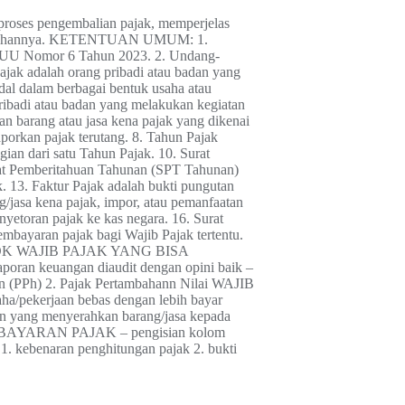
proses pengembalian pajak, memperjelas
h perubahannya. KETENTUAN UMUM: 1.
an UU Nomor 6 Tahun 2023. 2. Undang-
ak adalah orang pribadi atau badan yang
al dalam berbagai bentuk usaha atau
ribadi atau badan yang melakukan kegiatan
n barang atau jasa kena pajak yang dikenai
porkan pajak terutang. 8. Tahun Pajak
ian dari satu Tahun Pajak. 10. Surat
rat Pemberitahuan Tahunan (SPT Tahunan)
 13. Faktur Pajak adalah bukti pungutan
/jasa kena pajak, impor, atau pemanfaatan
yetoran pajak ke kas negara. 16. Surat
bayaran pajak bagi Wajib Pajak tertentu.
KELOMPOK WAJIB PAJAK YANG BISA
oran keuangan diaudit dengan opini baik –
lan (PPh) 2. Pajak Pertambahann Nilai WAJIB
ekerjaan bebas dengan lebih bayar
an yang menyerahkan barang/jasa kepada
BAYARAN PAJAK – pengisian kolom
1. kebenaran penghitungan pajak 2. bukti