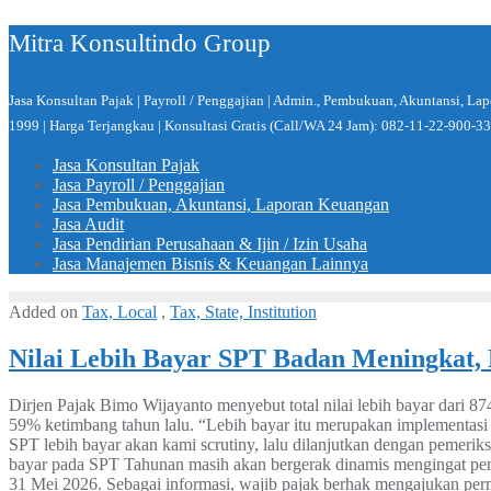
Skip
Mitra Konsultindo Group
to
content
Jasa Konsultan Pajak | Payroll / Penggajian | Admin., Pembukuan, Akuntansi, L
1999 | Harga Terjangkau | Konsultasi Gratis (Call/WA 24 Jam): 082-11-22-900-33
Jasa Konsultan Pajak
Jasa Payroll / Penggajian
Jasa Pembukuan, Akuntansi, Laporan Keuangan
Jasa Audit
Jasa Pendirian Perusahaan & Ijin / Izin Usaha
Jasa Manajemen Bisnis & Keuangan Lainnya
Added on
Tax, Local
,
Tax, State, Institution
Nilai Lebih Bayar SPT Badan Meningkat,
Dirjen Pajak Bimo Wijayanto menyebut total nilai lebih bayar dari
59% ketimbang tahun lalu. “Lebih bayar itu merupakan implementasi d
SPT lebih bayar akan kami scrutiny, lalu dilanjutkan dengan pemeriks
bayar pada SPT Tahunan masih akan bergerak dinamis mengingat pe
31 Mei 2026. Sebagai informasi, wajib pajak berhak mengajukan per