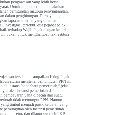
akukan pengawasan yang lebih ketat.
yarat. Untuk itu, pemerintah melakukan
alahan perhitungan maupun penyimpangan.
patan dalam penghitungan. Purbaya juga
gkan laporan internal yang diterima
l investigasi tersebut, dua pejabat pajak
aik terhadap Wajib Pajak dengan kriteria
 ini bukan untuk menghambat hak restitusi
njelasan tersebut disampaikan Kring Pajak
Adapun aturan mengenai pemungutan PPN ini
eh instansi/bendahara pemerintah,” jelas
gut oleh instansi pemerintah dalam hal
n pembayaran yang dipecah dari suatu
 pemerintah tidak memungut PPN. Namun
N yang timbul menjadi pajak keluaran yang
e pemungutan oleh instansi pemerintah
ungut, disetor, dan dilaporkan oleh PKP