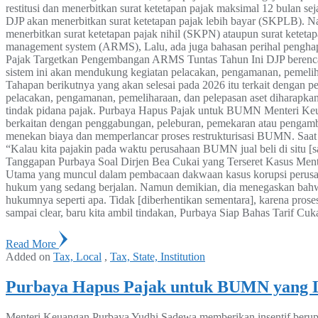
restitusi dan menerbitkan surat ketetapan pajak maksimal 12 bulan s
DJP akan menerbitkan surat ketetapan pajak lebih bayar (SKPLB). 
menerbitkan surat ketetapan pajak nihil (SKPN) ataupun surat keteta
management system (ARMS), Lalu, ada juga bahasan perihal penghapusa
Pajak Targetkan Pengembangan ARMS Tuntas Tahun Ini DJP berenca
sistem ini akan mendukung kegiatan pelacakan, pengamanan, pemeliha
Tahapan berikutnya yang akan selesai pada 2026 itu terkait dengan
pelacakan, pengamanan, pemeliharaan, dan pelepasan aset diharapka
tindak pidana pajak. Purbaya Hapus Pajak untuk BUMN Menteri Keu
berkaitan dengan penggabungan, peleburan, pemekaran atau pengambi
menekan biaya dan memperlancar proses restrukturisasi BUMN. Saat 
“Kalau kita pajakin pada waktu perusahaan BUMN jual beli di situ [saa
Tanggapan Purbaya Soal Dirjen Bea Cukai yang Terseret Kasus Men
Utama yang muncul dalam pembacaan dakwaan kasus korupsi perusaha
hukum yang sedang berjalan. Namun demikian, dia menegaskan bahwa D
hukumnya seperti apa. Tidak [diberhentikan sementara], karena prose
sampai clear, baru kita ambil tindakan, Purbaya Siap Bahas Tarif 
Read More
Added on
Tax, Local
,
Tax, State, Institution
Purbaya Hapus Pajak untuk BUMN yang L
Menteri Keuangan Purbaya Yudhi Sadewa memberikan insentif berupa