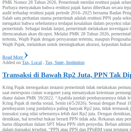
PMK Nomor 28 Tahun 2026. Pemerintah menilai restitusi pajak selama
Purbaya menyatakan bahwa restitusi pajak harus diberikan secara te
audit terhadap restitusi pajak periode 2016–2025 bersama Badan 
Salah satu perhatian utama pemerintah adalah restitusi PPN pada sekt
mengakui bahwa sebelumnya terdapat kesalahan dalam proyeksi nilai res
pemerintah. Sebagai tindak lanjut, pemerintah melakukan investigasi te
direncanakan akan dicopot. Melalui PMK 28 Tahun 2026, pemerintah j
tertentu, Wajib Pajak dengan persyaratan tertentu, maupun Pengusah
Wajib Pajak, melainkan untuk meningkatkan akurasi, kepastian hukum
Read More
Added on
Tax, Local
,
Tax, State, Institution
Transaksi di Bawah Rp2 Juta, PPN Tak Di
Kring Pajak menegaskan instansi pemerintah tidak melakukan pemung
saat merespons cuitan warganet yang menanyakan ketentuan pemungu
diatur dalam PMK 59/2022. “Apabila jumlah pembayarannya tidak leb
Kring Pajak di media sosial, Senin (4/5/2026). Sesuai dengan Pasal
pembayaran yang jumlahnya paling banyak Rp2 juta, tidak termasu
transaksi yang nilai sebenarnya lebih dari Rp2 juta. Dengan demiki
demikian, hal tersebut bukan berarti PPN tidak ada. Rekanan atau pen
harus dilaporkan dalam SPT Masa PPN oleh penyedia. Beban administ
dalam transaksi tersebut. “PPN atau PPN dan PPnBM yang terutang se