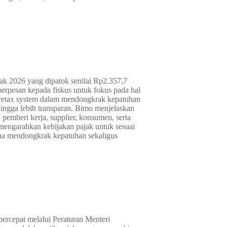
ak 2026 yang dipatok senilai Rp2.357,7
berpesan kepada fiskus untuk fokus pada hal
coretax system dalam mendongkrak kepatuhan
ehingga lebih transparan. Bimo menjelaskan
 pemberi kerja, supplier, konsumen, serta
 mengarahkan kebijakan pajak untuk sesuai
una mendongkrak kepatuhan sekaligus
ercepat melalui Peraturan Menteri