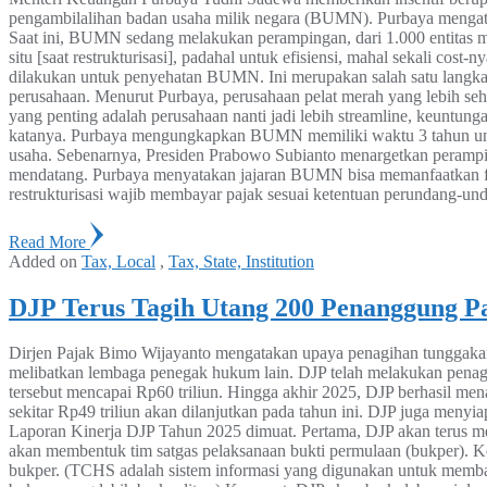
pengambilalihan badan usaha milik negara (BUMN). Purbaya mengata
Saat ini, BUMN sedang melakukan perampingan, dari 1.000 entitas m
situ [saat restrukturisasi], padahal untuk efisiensi, mahal sekali c
dilakukan untuk penyehatan BUMN. Ini merupakan salah satu langkah 
perusahaan. Menurut Purbaya, perusahaan pelat merah yang lebih seha
yang penting adalah perusahaan nanti jadi lebih streamline, keuntungan
katanya. Purbaya mengungkapkan BUMN memiliki waktu 3 tahun untu
usaha. Sebenarnya, Presiden Prabowo Subianto menargetkan peramp
mendatang. Purbaya menyatakan jajaran BUMN bisa memanfaatkan fa
restrukturisasi wajib membayar pajak sesuai ketentuan perundang-un
Read More
Added on
Tax, Local
,
Tax, State, Institution
DJP Terus Tagih Utang 200 Penanggung 
Dirjen Pajak Bimo Wijayanto mengatakan upaya penagihan tunggakan 
melibatkan lembaga penegak hukum lain. DJP telah melakukan penagi
tersebut mencapai Rp60 triliun. Hingga akhir 2025, DJP berhasil men
sekitar Rp49 triliun akan dilanjutkan pada tahun ini. DJP juga men
Laporan Kinerja DJP Tahun 2025 dimuat. Pertama, DJP akan terus
akan membentuk tim satgas pelaksanaan bukti permulaan (bukper). 
bukper. (TCHS adalah sistem informasi yang digunakan untuk memba