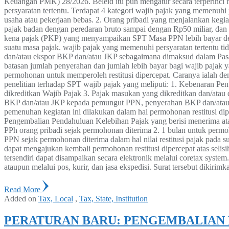
Keuangan PMK) 28/2026. Beleid itu pun mengatur secara terperinci m
persyaratan tertentu. Terdapat 4 kategori wajib pajak yang memenuhi 
usaha atau pekerjaan bebas. 2. Orang pribadi yang menjalankan kegia
pajak badan dengan peredaran bruto sampai dengan Rp50 miliar, dan 
kena pajak (PKP) yang menyampaikan SPT Masa PPN lebih bayar deng
suatu masa pajak. wajib pajak yang memenuhi persyaratan tertentu 
dan/atau ekspor BKP dan/atau JKP sebagaimana dimaksud dalam Pas
batasan jumlah penyerahan dan jumlah lebih bayar bagi wajib pajak 
permohonan untuk memperoleh restitusi dipercepat. Caranya ialah 
penelitian terhadap SPT wajib pajak yang meliputi: 1. Kebenaran P
dikreditkan Wajib Pajak 3. Pajak masukan yang dikreditkan dan/atau
BKP dan/atau JKP kepada pemungut PPN, penyerahan BKP dan/atau JKP
pemenuhan kegiatan ini dilakukan dalam hal permohonan restitusi d
Pengembalian Pendahuluan Kelebihan Pajak yang berisi menerima atau
PPh orang pribadi sejak permohonan diterima 2. 1 bulan untuk permoh
PPN sejak permohonan diterima dalam hal nilai restitusi pajak pada 
dapat mengajukan kembali permohonan restitusi dipercepat atas selis
tersendiri dapat disampaikan secara elektronik melalui coretax syste
ataupun melalui pos, kurir, dan jasa ekspedisi. Surat tersebut dikir
Read More
Added on
Tax, Local
,
Tax, State, Institution
PERATURAN BARU: PENGEMBALIAN