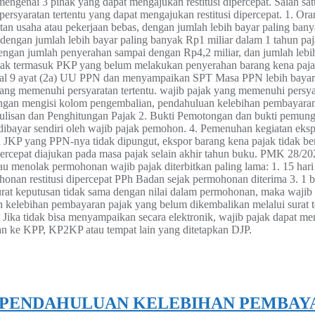
engenai 3 pihak yang dapat mengajukan restitusi dipercepat. Salah s
persyaratan tertentu yang dapat mengajukan restitusi dipercepat. 1. Or
tan usaha atau pekerjaan bebas, dengan jumlah lebih bayar paling bany
dengan jumlah lebih bayar paling banyak Rp1 miliar dalam 1 tahun paj
an jumlah penyerahan sampai dengan Rp4,2 miliar, dan jumlah lebih
tidak termasuk PKP yang belum melakukan penyerahan barang kena paja
al 9 ayat (2a) UU PPN dan menyampaikan SPT Masa PPN lebih bayar d
yang memenuhi persyaratan tertentu. wajib pajak yang memenuhi persya
dengan mengisi kolom pengembalian, pendahuluan kelebihan pembayar
enulisan dan Penghitungan Pajak 2. Bukti Pemotongan dan bukti pemu
 dibayar sendiri oleh wajib pajak pemohon. 4. Pemenuhan kegiatan eks
 yang PPN-nya tidak dipungut, ekspor barang kena pajak tidak berwu
ipercepat diajukan pada masa pajak selain akhir tahun buku. PMK 28/
 menolak permohonan wajib pajak diterbitkan paling lama: 1. 15 hari 
onan restitusi dipercepat PPh Badan sejak permohonan diterima 3. 1 b
surat keputusan tidak sama dengan nilai dalam permohonan, maka wajib
ih kelebihan pembayaran pajak yang belum dikembalikan melalui surat t
m. Jika tidak bisa menyampaikan secara elektronik, wajib pajak dapat me
imkan ke KPP, KP2KP atau tempat lain yang ditetapkan DJP.
 PENDAHULUAN KELEBIHAN PEMBAY