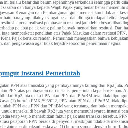
 ini terlalu besar dan belum sepenuhnya terkendali sehingga perlu dil
pat sasaran dan hanya kepada Wajib Pajak yang benar-benar memenuhi s
Pengawasan Keuangan dan Pembangunan guna memastikan tidak ada kes
or batu bara yang nilainya sangat besar dan diduga terdapat ketidakte
titusi karena realisasi pembayaran restitusi jauh lebih besar dibandin
rhadap pejabat pajak yang paling banyak mencairkan restitusi. Dari hasi
uga memperketat penelitian atas Pajak Masukan dalam restitusi PPN, b
a Kena Pajak berisiko rendah. Pemerintah menegaskan bahwa kebijakan
, dan pengawasan agar tidak terjadi kebocoran penerimaan negara.
pungut Instansi Pemerintah
utan PPN atas transaksi yang pembayarannya kurang dari Rp2 juta. Pe
tan PPN atas pembayaran dari instansi pemerintah kepada rekanan. 
ih dari Rp2 juta maka PPN atau PPN dan PPnBM-nya tidak dipungut ol
 18 ayat (1) huruf a PMK 59/2022, PPN atau PPN dan PPnBM tidak dipun
k jumlah PPN atau PPN dan PPnBM yang terutang, dan bukan merupaka
an, untuk transaksi di bawah Rp2 juta yang memenuhi syarat, instansi
yedia tetap wajib menerbitkan faktur pajak atas transaksi tersebut. PP
rasi pelaporan PPN berada di penyedia, meskipun tidak ada mekanism
bagaimana dimaksud pada ayat (1) huruf a sampai dengan huruf f, dip