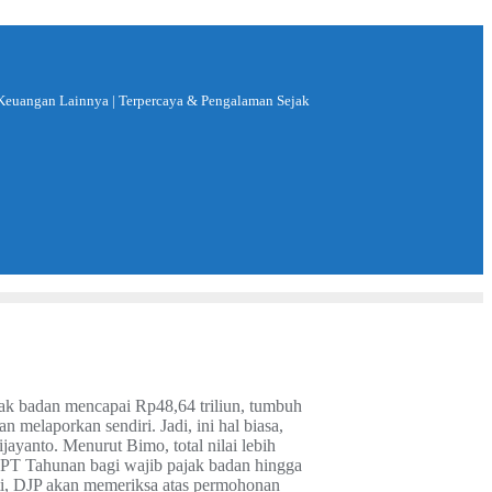
& Keuangan Lainnya | Terpercaya & Pengalaman Sejak
jak badan mencapai Rp48,64 triliun, tumbuh
melaporkan sendiri. Jadi, ini hal biasa,
jayanto. Menurut Bimo, total nilai lebih
PT Tahunan bagi wajib pajak badan hingga
nti, DJP akan memeriksa atas permohonan