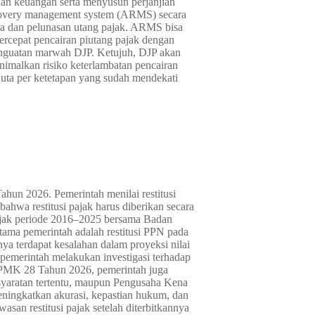
dan keuangan serta menyusun perjanjian
recovery management system (ARMS) secara
ara dan pelunasan utang pajak. ARMS bisa
rcepat pencairan piutang pajak dengan
penguatan marwah DJP. Ketujuh, DJP akan
imalkan risiko keterlambatan pencairan
juta per ketetapan yang sudah mendekati
un 2026. Pemerintah menilai restitusi
ahwa restitusi pajak harus diberikan secara
pajak periode 2016–2025 bersama Badan
ma pemerintah adalah restitusi PPN pada
ya terdapat kesalahan dalam proyeksi nilai
t, pemerintah melakukan investigasi terhadap
lui PMK 28 Tahun 2026, pemerintah juga
rsyaratan tertentu, maupun Pengusaha Kena
eningkatkan akurasi, kepastian hukum, dan
n restitusi pajak setelah diterbitkannya