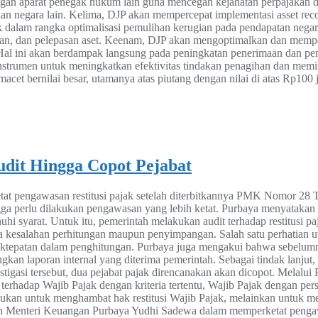
engan aparat penegak hukum lain guna mencegah kejahatan perpajakan 
akan negara lain. Kelima, DJP akan mempercepat implementasi asset 
ak dalam rangka optimalisasi pemulihan kerugian pada pendapatan neg
an, dan pelepasan aset. Keenam, DJP akan mengoptimalkan dan mempe
an. Hal ini akan berdampak langsung pada peningkatan penerimaan dan 
strumen untuk meningkatkan efektivitas tindakan penagihan dan memin
cet bernilai besar, utamanya atas piutang dengan nilai di atas Rp100 
udit Hingga Copot Pejabat
pengawasan restitusi pajak setelah diterbitkannya PMK Nomor 28 Tah
gga perlu dilakukan pengawasan yang lebih ketat. Purbaya menyatakan b
hi syarat. Untuk itu, pemerintah melakukan audit terhadap restitusi 
esalahan perhitungan maupun penyimpangan. Salah satu perhatian uta
idaktepatan dalam penghitungan. Purbaya juga mengakui bahwa sebelumn
dingkan laporan internal yang diterima pemerintah. Sebagai tindak lanju
vestigasi tersebut, dua pejabat pajak direncanakan akan dicopot. Mela
 terhadap Wajib Pajak dengan kriteria tertentu, Wajib Pajak dengan pe
bukan untuk menghambat hak restitusi Wajib Pajak, melainkan untuk m
h Menteri Keuangan Purbaya Yudhi Sadewa dalam memperketat pengawasa