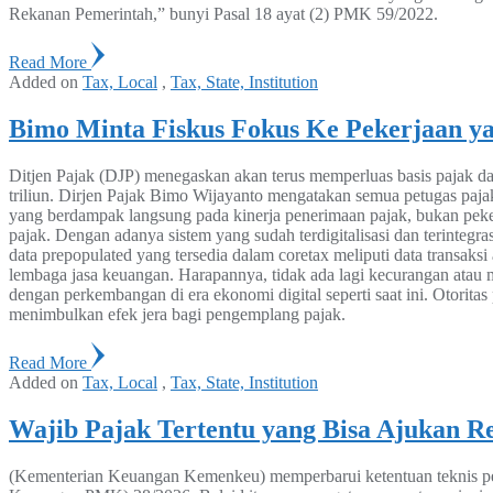
Rekanan Pemerintah,” bunyi Pasal 18 ayat (2) PMK 59/2022.
Read More
Added on
Tax, Local
,
Tax, State, Institution
Bimo Minta Fiskus Fokus Ke Pekerjaan 
Ditjen Pajak (DJP) menegaskan akan terus memperluas basis pajak d
triliun. Dirjen Pajak Bimo Wijayanto mengatakan semua petugas pajak
yang berdampak langsung pada kinerja penerimaan pajak, bukan peke
pajak. Dengan adanya sistem yang sudah terdigitalisasi dan terintegr
data prepopulated yang tersedia dalam coretax meliputi data transaksi
lembaga jasa keuangan. Harapannya, tidak ada lagi kecurangan atau m
dengan perkembangan di era ekonomi digital seperti saat ini. Otor
menimbulkan efek jera bagi pengemplang pajak.
Read More
Added on
Tax, Local
,
Tax, State, Institution
Wajib Pajak Tertentu yang Bisa Ajukan Re
(Kementerian Keuangan Kemenkeu) memperbarui ketentuan teknis peng