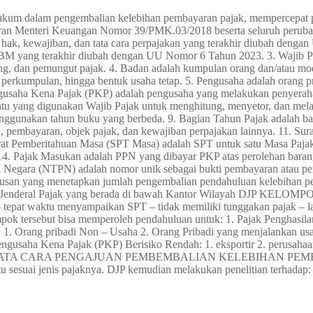
n hukum dalam pengembalian kelebihan pembayaran pajak, mempercepat 
n Peraturan Menteri Keuangan Nomor 39/PMK.03/2018 beserta seluru
ak, kewajiban, dan tata cara perpajakan yang terakhir diubah deng
 yang terakhir diubah dengan UU Nomor 6 Tahun 2023. 3. Wajib Paj
g, dan pemungut pajak. 4. Badan adalah kumpulan orang dan/atau mod
perkumpulan, hingga bentuk usaha tetap. 5. Pengusaha adalah orang p
 Pengusaha Kena Pajak (PKP) adalah pengusaha yang melakukan penyeraha
entu yang digunakan Wajib Pajak untuk menghitung, menyetor, dan mela
enggunakan tahun buku yang berbeda. 9. Bagian Tahun Pajak adalah bag
 pembayaran, objek pajak, dan kewajiban perpajakan lainnya. 11. Su
rat Pemberitahuan Masa (SPT Masa) adalah SPT untuk satu Masa Pajak.
 14. Pajak Masukan adalah PPN yang dibayar PKP atas perolehan barang
n Negara (NTPN) adalah nomor unik sebagai bukti pembayaran atau pen
san yang menetapkan jumlah pengembalian pendahuluan kelebihan pem
ektorat Jenderal Pajak yang berada di bawah Kantor Wilayah DJP 
pat waktu menyampaikan SPT – tidak memiliki tunggakan pajak – lap
ompok tersebut bisa memperoleh pendahuluan untuk: 1. Pajak Penghasi
ribadi Non – Usaha 2. Orang Pribadi yang menjalankan usaha/p
engusaha Kena Pajak (PKP) Berisiko Rendah: 1. eksportir 2. perusaha
eria DJP TATA CARA PENGAJUAN PEMBEMBALIAN KELEBIHAN PEM
 sesuai jenis pajaknya. DJP kemudian melakukan penelitian terhadap: 