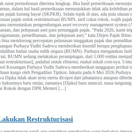
ejak surat permohonan diterima lengkap. Jika hasil pemeriksaan menun
Namun, dalam hal hasil pemeriksaan menunjukkan tidak ada kelebihan
pan pajak kurang bayar (SKPKB). Selain topik di atas, ada pula ulasa
n pajak untuk restrukturisasi BUMN, tarif cukai rokok, wajib pajak kr
na menuntaskan pengembangan asset recovery management system (AR
raan, dan pelepasan aset para penunggak pajak. “Pada 2026, kami impl
 pengamanan, pemeliharaan, dan pelepasan aset,” kata Dirjen Pajak B
n bisa mendorong percepatan pelunasan tunggakan pajak dan pemulihan
angan Purbaya Yudhi Sadewa memberikan insentif berupa penghapusan
lalihan badan usaha milik negara (BUMN). Purbaya mengatakan fasili
ini, BUMN sedang melakukan perampingan, dari 1.000 entitas menjadi
t restrukturisasi], padahal untuk efisiensi, mahal sekali cost-nya. Un
teri Keuangan Purbaya Yudhi Sadewa memberikan tanggapan perihal 
an kargo oleh Pengadilan Tipikor, Jakarta pada 6 Mei 2026 Purbaya 
jaka tidak akan serta merta dicopot dari jabatannya ataupun diberhen
s hukumnya baru mulai, namanya [Djaka] baru muncul, masa langsung ber
Cukai Rokok dengan DPR Menteri […]
akukan Restrukturisasi
 penghapusan pajak atas perolehan penghasilan yang berkaitan denga