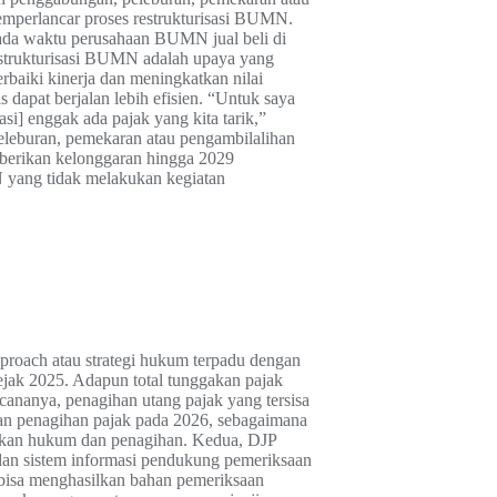
mperlancar proses restrukturisasi BUMN.
pada waktu perusahaan BUMN jual beli di
 Restrukturisasi BUMN adalah upaya yang
baiki kinerja dan meningkatkan nilai
dapat berjalan lebih efisien. “Untuk saya
asi] enggak ada pajak yang kita tarik,”
leburan, pemekaran atau pengambilalihan
berikan kelonggaran hingga 2029
 yang tidak melakukan kegiatan
proach atau strategi hukum terpadu dengan
ejak 2025. Adapun total tunggakan pajak
ncananya, penagihan utang pajak yang tersisa
dan penagihan pajak pada 2026, sebagaimana
akan hukum dan penagihan. Kedua, DJP
dan sistem informasi pendukung pemeriksaan
 bisa menghasilkan bahan pemeriksaan