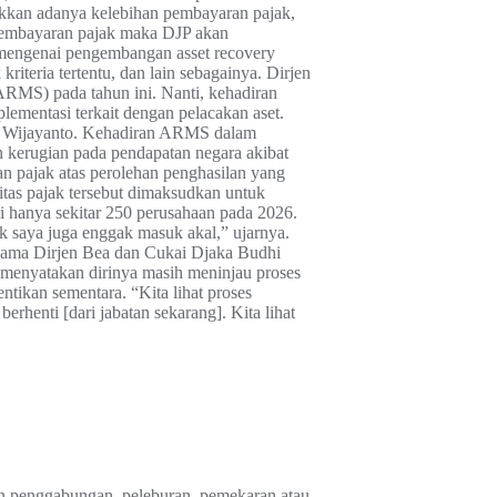
jukkan adanya kelebihan pembayaran pajak,
 pembayaran pajak maka DJP akan
n mengenai pengembangan asset recovery
iteria tertentu, dan lain sebagainya. Dirjen
MS) pada tahun ini. Nanti, kehadiran
ementasi terkait dengan pelacakan aset.
imo Wijayanto. Kehadiran ARMS dalam
 kerugian pada pendapatan negara akibat
 pajak atas perolehan penghasilan yang
tas pajak tersebut dimaksudkan untuk
 hanya sekitar 250 perusahaan pada 2026.
tuk saya juga enggak masuk akal,” ujarnya.
nama Dirjen Bea dan Cukai Djaka Budhi
menyatakan dirinya masih meninjau proses
tikan sementara. “Kita lihat proses
henti [dari jabatan sekarang]. Kita lihat
n penggabungan, peleburan, pemekaran atau