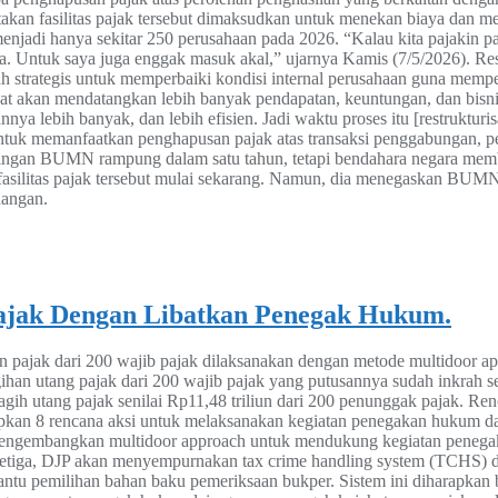
kan fasilitas pajak tersebut dimaksudkan untuk menekan biaya dan me
enjadi hanya sekitar 250 perusahaan pada 2026. “Kalau kita pajakin 
ost-nya. Untuk saya juga enggak masuk akal,” ujarnya Kamis (7/5/2026).
strategis untuk memperbaiki kondisi internal perusahaan guna memper
t akan mendatangkan lebih banyak pendapatan, keuntungan, dan bisnis 
nya lebih banyak, dan lebih efisien. Jadi waktu proses itu [restrukturis
k memanfaatkan penghapusan pajak atas transaksi penggabungan, pe
ingan BUMN rampung dalam satu tahun, tetapi bendahara negara mem
silitas pajak tersebut mulai sekarang. Namun, dia menegaskan BUMN
dangan.
Pajak Dengan Libatkan Penegak Hukum.
pajak dari 200 wajib pajak dilaksanakan dengan metode multidoor ap
han utang pajak dari 200 wajib pajak yang putusannya sudah inkrah s
agih utang pajak senilai Rp11,48 triliun dari 200 penunggak pajak. Re
yiapkan 8 rencana aksi untuk melaksanakan kegiatan penegakan hukum 
 mengembangkan multidoor approach untuk mendukung kegiatan peneg
Ketiga, DJP akan menyempurnakan tax crime handling system (TCHS) 
ntu pemilihan bahan baku pemeriksaan bukper. Sistem ini diharapkan