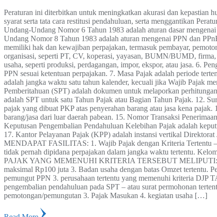
Peraturan ini diterbitkan untuk meningkatkan akurasi dan kepastia
syarat serta tata cara restitusi pendahuluan, serta menggantika
Undang-Undang Nomor 6 Tahun 1983 adalah aturan dasar mengenai h
Undang Nomor 8 Tahun 1983 adalah aturan mengenai PPN dan PPnBM
memiliki hak dan kewajiban perpajakan, termasuk pembayar, pemoton
organisasi, seperti PT, CV, koperasi, yayasan, BUMN/BUMD, firma, 
usaha, seperti produksi, perdagangan, impor, ekspor, atau jasa. 6.
PPN sesuai ketentuan perpajakan. 7. Masa Pajak adalah periode tert
adalah jangka waktu satu tahun kalender, kecuali jika Wajib Pajak m
Pemberitahuan (SPT) adalah dokumen untuk melaporkan perhitungan,
adalah SPT untuk satu Tahun Pajak atau Bagian Tahun Pajak. 12. Su
pajak yang dibuat PKP atas penyerahan barang atau jasa kena pajak.
barang/jasa dari luar daerah pabean. 15. Nomor Transaksi Penerimaa
Keputusan Pengembalian Pendahuluan Kelebihan Pajak adalah keputu
17. Kantor Pelayanan Pajak (KPP) adalah instansi vertikal Dir
MENDAPAT FASILITAS: 1. Wajib Pajak dengan Kriteria Tertentu – te
tidak pernah dipidana perpajakan dalam jangka waktu tertentu. Kel
PAJAK YANG MEMENUHI KRITERIA TERSEBUT MELIPUTI: 1. Orang p
maksimal Rp100 juta 3. Badan usaha dengan batas Omzet tertentu. P
pemungut PPN 3. perusahaan tertentu yang memenuhi krit
pengembalian pendahuluan pada SPT – atau surat permohonan tertentu
pemotongan/pemungutan 3. Pajak Masukan 4. kegiatan usaha […]
Read More