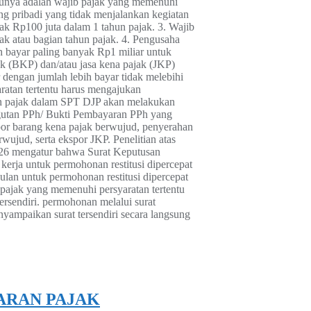
atunya adalah wajib pajak yang memenuhi
ang pribadi yang tidak menjalankan kegiatan
ak Rp100 juta dalam 1 tahun pajak. 3. Wajib
ak atau bagian tahun pajak. 4. Pengusaha
 bayar paling banyak Rp1 miliar untuk
k (BKP) dan/atau jasa kena pajak (JKP)
engan jumlah lebih bayar tidak melebihi
ratan tertentu harus mengajukan
an pajak dalam SPT DJP akan melakukan
ngutan PPh/ Bukti Pembayaran PPh yang
por barang kena pajak berwujud, penyerahan
jud, serta ekspor JKP. Penelitian atas
2026 mengatur bahwa Surat Keputusan
kerja untuk permohonan restitusi dipercepat
ulan untuk permohonan restitusi dipercepat
 pajak yang memenuhi persyaratan tertentu
ersendiri. permohonan melalui surat
nyampaikan surat tersendiri secara langsung
ARAN PAJAK