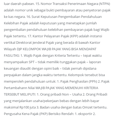
luar daerah pabean. 15. Nomor Transaksi Penerimaan Negara (NTPN)
adalah nomor unik sebagai bukti pembayaran atau penyetoran pajak
ke kas negara. 16. Surat Keputusan Pengembalian Pendahuluan
Kelebihan Pajak adalah keputusan yang menetapkan jumlah
pengembalian pendahuluan kelebihan pembayaran pajak bagi Wajib
Pajak tertentu. 17. Kantor Pelayanan Pajak (KPP) adalah instansi
vertikal Direktorat Jenderal Pajak yang berada di bawah Kantor
Wilayah DJP KELOMPOK WAJIB PAJAK YANG BISA MENDAPAT
FASILITAS: 1. Wajib Pajak dengan Kriteria Tertentu – tepat waktu
menyampaikan SPT – tidak memiliki tunggakan pajak – laporan
keuangan diaudit dengan opini baik – tidak pernah dipidana
perpajakan dalam jangka waktu tertentu. Kelompok tersebut bisa
memperoleh pendahuluan untuk: 1. Pajak Penghasilan (PPh) 2. Pajak
Pertambahann Nilai WAJIB PAJAK YANG MEMENUHI KRITERIA
TERSEBUT MELIPUTI: 1. Orang pribadi Non – Usaha 2. Orang Pribadi
yang menjalankan usaha/pekerjaan bebas dengan lebih bayar
maksimal Rp100 juta 3. Badan usaha dengan batas Omzet tertentu.
Pengusaha Kena Pajak (PKP) Berisiko Rendah: 1. eksportir 2.