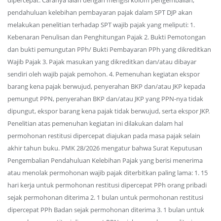
dipercepat. Caranya ialah dengan mengisi kolom pengembalian,
pendahuluan kelebihan pembayaran pajak dalam SPT DJP akan
melakukan penelitian terhadap SPT wajib pajak yang meliputi: 1.
Kebenaran Penulisan dan Penghitungan Pajak 2. Bukti Pemotongan
dan bukti pemungutan PPh/ Bukti Pembayaran PPh yang dikreditkan
Wajib Pajak 3. Pajak masukan yang dikreditkan dan/atau dibayar
sendiri oleh wajib pajak pemohon. 4. Pemenuhan kegiatan ekspor
barang kena pajak berwujud, penyerahan BKP dan/atau JKP kepada
pemungut PPN, penyerahan BKP dan/atau JKP yang PPN-nya tidak
dipungut, ekspor barang kena pajak tidak berwujud, serta ekspor JKP.
Penelitian atas pemenuhan kegiatan ini dilakukan dalam hal
permohonan restitusi dipercepat diajukan pada masa pajak selain
akhir tahun buku. PMK 28/2026 mengatur bahwa Surat Keputusan
Pengembalian Pendahuluan Kelebihan Pajak yang berisi menerima
atau menolak permohonan wajib pajak diterbitkan paling lama: 1. 15
hari kerja untuk permohonan restitusi dipercepat PPh orang pribadi
sejak permohonan diterima 2. 1 bulan untuk permohonan restitusi
dipercepat PPh Badan sejak permohonan diterima 3. 1 bulan untuk