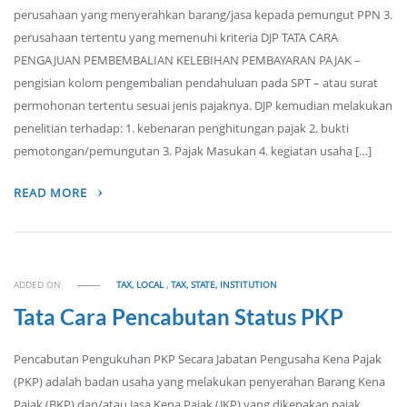
perusahaan yang menyerahkan barang/jasa kepada pemungut PPN 3.
perusahaan tertentu yang memenuhi kriteria DJP TATA CARA
PENGAJUAN PEMBEMBALIAN KELEBIHAN PEMBAYARAN PAJAK –
pengisian kolom pengembalian pendahuluan pada SPT – atau surat
permohonan tertentu sesuai jenis pajaknya. DJP kemudian melakukan
penelitian terhadap: 1. kebenaran penghitungan pajak 2. bukti
pemotongan/pemungutan 3. Pajak Masukan 4. kegiatan usaha […]
READ MORE
ADDED ON
TAX, LOCAL
,
TAX, STATE, INSTITUTION
Tata Cara Pencabutan Status PKP
Pencabutan Pengukuhan PKP Secara Jabatan Pengusaha Kena Pajak
(PKP) adalah badan usaha yang melakukan penyerahan Barang Kena
Pajak (BKP) dan/atau Jasa Kena Pajak (JKP) yang dikenakan pajak