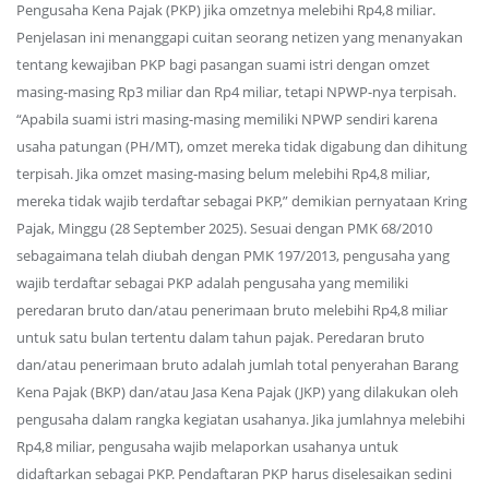
Pengusaha Kena Pajak (PKP) jika omzetnya melebihi Rp4,8 miliar.
Penjelasan ini menanggapi cuitan seorang netizen yang menanyakan
tentang kewajiban PKP bagi pasangan suami istri dengan omzet
masing-masing Rp3 miliar dan Rp4 miliar, tetapi NPWP-nya terpisah.
“Apabila suami istri masing-masing memiliki NPWP sendiri karena
usaha patungan (PH/MT), omzet mereka tidak digabung dan dihitung
terpisah. Jika omzet masing-masing belum melebihi Rp4,8 miliar,
mereka tidak wajib terdaftar sebagai PKP,” demikian pernyataan Kring
Pajak, Minggu (28 September 2025). Sesuai dengan PMK 68/2010
sebagaimana telah diubah dengan PMK 197/2013, pengusaha yang
wajib terdaftar sebagai PKP adalah pengusaha yang memiliki
peredaran bruto dan/atau penerimaan bruto melebihi Rp4,8 miliar
untuk satu bulan tertentu dalam tahun pajak. Peredaran bruto
dan/atau penerimaan bruto adalah jumlah total penyerahan Barang
Kena Pajak (BKP) dan/atau Jasa Kena Pajak (JKP) yang dilakukan oleh
pengusaha dalam rangka kegiatan usahanya. Jika jumlahnya melebihi
Rp4,8 miliar, pengusaha wajib melaporkan usahanya untuk
didaftarkan sebagai PKP. Pendaftaran PKP harus diselesaikan sedini