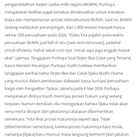
pengambilalihan badan usaha milik negara (BUMN). Purbaya
mengatakan fasilitas pajak tersebut dimaksudkan untuk menekan
biaya dan memperlancar proses restrukturisasi BUMN. Saat ini, BUMN
sedang melakukan perampingan, dari 1.000 entitas menjadi hanya
sekitar 250 perusahaan pada 2026. “Kalau kita pajakin pada waktu
perusahaan BUMN jual beli di situ [saat restrukturisasi], padahal
untuk efisiensi, mahal sekali cost-nya. Untuk saya juga enggak masuk
akal,” ujarnya. Tanggapan Purbaya Soal Dirjen Bea Cukai yang Terseret
Kasus Menteri Keuangan Purbaya Yudhi Sadewa memberikan
tanggapan perihal nama Dirjen Bea dan Cukai Djaka Budhi Utama
yang muncul dalam pembacaan dakwaan kasus korupsi perusahaan
kargo oleh Pengadilan Tipikor, Jakarta pada 6 Mei 2026 Purbaya
menyatakan dirinya masih meninjau proses hukum yang sedang
berjalan. Namun demikian, dia menegaskan bahwa Djaka tidak akan
serta merta dicopot dari jabatannya ataupun diberhentikan
sementara. “Kita lihat proses hukumnya seperti apa. Tidak
[diberhentikan sementara], karena proses hukumnya baru mulai,
namanya [Djaka] baru muncul, masa langsung berhenti [dari jabatan