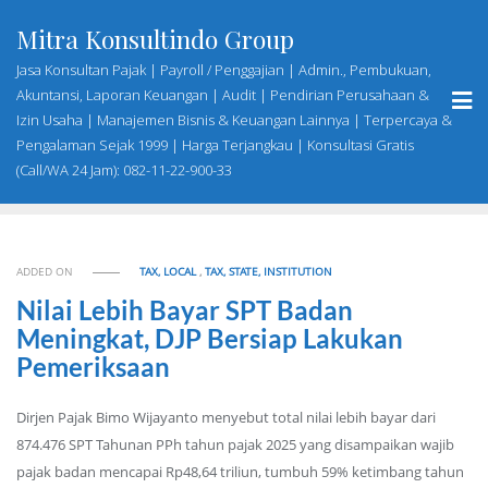
Skip
Mitra Konsultindo Group
to
content
Jasa Konsultan Pajak | Payroll / Penggajian | Admin., Pembukuan,
Akuntansi, Laporan Keuangan | Audit | Pendirian Perusahaan &
Izin Usaha | Manajemen Bisnis & Keuangan Lainnya | Terpercaya &
Pengalaman Sejak 1999 | Harga Terjangkau | Konsultasi Gratis
(Call/WA 24 Jam): 082-11-22-900-33
ADDED ON
TAX, LOCAL
,
TAX, STATE, INSTITUTION
Nilai Lebih Bayar SPT Badan
Meningkat, DJP Bersiap Lakukan
Pemeriksaan
Dirjen Pajak Bimo Wijayanto menyebut total nilai lebih bayar dari
874.476 SPT Tahunan PPh tahun pajak 2025 yang disampaikan wajib
pajak badan mencapai Rp48,64 triliun, tumbuh 59% ketimbang tahun