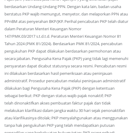
berdasarkan Undang-Undang PPN. Dengan kata lain, badan usaha
berstatus PKP wajib memungut, menyetor, dan melaporkan PPN atau
PPnBM atas penyerahan BKP/JKP. Perihal pencabutan PKP telah diatur
dalam Peraturan Menteri Keuangan Nomor
147/PMK.03/2017 s.t.d.t.d. Peraturan Menteri Keuangan Nomor 81
Tahun 2024 (PMK 81/2024). Berdasarkan PMK 81/2024, pencabutan
pengukuhan PKP dapat dilakukan berdasarkan permohonan atau
secara jabatan. Pengusaha Kena Pajak (PKP) yang tidak lagi memenuhi
persyaratan dapat dicabut statusnya secara resmi. Pencabutan resmi
ini dilakukan berdasarkan hasil pemeriksaan atau peninjauan
administratif. Prosedur pencabutan melalui peninjauan administratif
dilakukan bagi Pengusaha Kena Pajak (PKP) dengan ketentuan
sebagai berikut: PKP dengan status wajib pajak nonaktif; PKP
telah dinonaktifkan akses pembuatan faktur pajak dan tidak
melakukan klarifikasi dalam jangka waktu 30 hari sejak penonaktifan
atau klarifikasinya ditolak; PKP menyalahgunakan atau menggunakan
tanpa hak pengukuhan PKP yang telah mendapatkan putusan
pengadilan yang berkekuatan hukum tetap; PKP orang pribadi