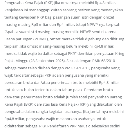
Pengusaha Kena Pajak (PKP) jika omzetnya melebihi Rp4,8 miliar.
Penjelasan ini menanggapi cuitan seorang netizen yang menanyakan
tentang kewajiban PKP bagi pasangan suami istri dengan omzet
masing-masing Rp3 miliar dan Rp4 miliar, tetapi NPWP-nya terpisah.
“Apabila suami istri masing-masing memiliki NPWP sendiri karena
usaha patungan (PH/MT), omzet mereka tidak digabung dan dihitung
terpisah. Jika omzet masing-masing belum melebihi Rp4,8 miliar,
mereka tidak wajib terdaftar sebagai PKP,” demikian pernyataan Kring
Pajak, Minggu (28 September 2025). Sesuai dengan PMK 68/2010
sebagaimana telah diubah dengan PMK 197/2013, pengusaha yang
wajib terdaftar sebagai PKP adalah pengusaha yang memiliki
peredaran bruto dan/atau penerimaan bruto melebihi Rp4,8 miliar
untuk satu bulan tertentu dalam tahun pajak. Peredaran bruto
dan/atau penerimaan bruto adalah jumlah total penyerahan Barang
Kena Pajak (BKP) dan/atau Jasa Kena Pajak (JKP) yang dilakukan oleh
pengusaha dalam rangka kegiatan usahanya. Jika jumlahnya melebihi
Rp4,8 miliar, pengusaha wajib melaporkan usahanya untuk
didaftarkan sebagai PKP. Pendaftaran PKP harus diselesaikan sedini