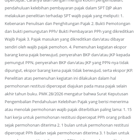
dipercepat. Caranya ialah dengan mengisi kolom pengembalian,
pendahuluan kelebihan pembayaran pajak dalam SPT DJP akan
melakukan penelitian terhadap SPT wajib pajak yang meliputi: 1.
Kebenaran Penulisan dan Penghitungan Pajak 2. Bukti Pemotongan
dan bukti pemungutan PPh/ Bukti Pembayaran PPh yang dikreditkan
Wajib Pajak 3. Pajak masukan yang dikreditkan dan/atau dibayar
sendiri oleh wajib pajak pemohon. 4. Pemenuhan kegiatan ekspor
barang kena pajak berwujud, penyerahan BKP dan/atau JKP kepada
pemungut PPN, penyerahan BKP dan/atau JKP yang PPN-nya tidak
dipungut, ekspor barang kena pajak tidak berwujud, serta ekspor JKP.
Penelitian atas pemenuhan kegiatan ini dilakukan dalam hal
permohonan restitusi dipercepat diajukan pada masa pajak selain
akhir tahun buku. PMK 28/2026 mengatur bahwa Surat Keputusan
Pengembalian Pendahuluan Kelebihan Pajak yang berisi menerima
atau menolak permohonan wajib pajak diterbitkan paling lama: 1. 15
hari kerja untuk permohonan restitusi dipercepat PPh orang pribadi
sejak permohonan diterima 2. 1 bulan untuk permohonan restitusi
dipercepat PPh Badan sejak permohonan diterima 3. 1 bulan untuk