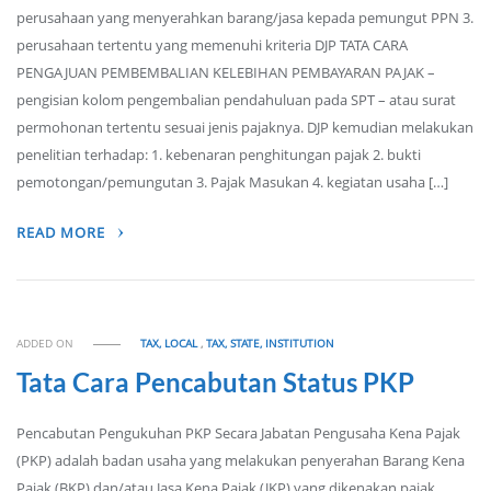
perusahaan yang menyerahkan barang/jasa kepada pemungut PPN 3.
perusahaan tertentu yang memenuhi kriteria DJP TATA CARA
PENGAJUAN PEMBEMBALIAN KELEBIHAN PEMBAYARAN PAJAK –
pengisian kolom pengembalian pendahuluan pada SPT – atau surat
permohonan tertentu sesuai jenis pajaknya. DJP kemudian melakukan
penelitian terhadap: 1. kebenaran penghitungan pajak 2. bukti
pemotongan/pemungutan 3. Pajak Masukan 4. kegiatan usaha […]
READ MORE
ADDED ON
TAX, LOCAL
,
TAX, STATE, INSTITUTION
Tata Cara Pencabutan Status PKP
Pencabutan Pengukuhan PKP Secara Jabatan Pengusaha Kena Pajak
(PKP) adalah badan usaha yang melakukan penyerahan Barang Kena
Pajak (BKP) dan/atau Jasa Kena Pajak (JKP) yang dikenakan pajak