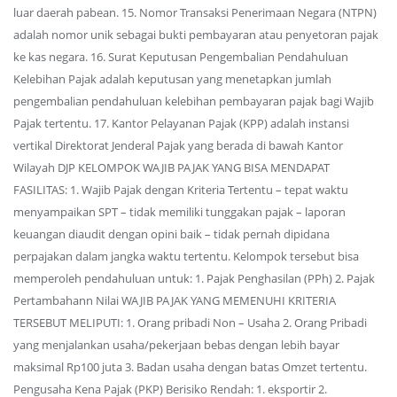
luar daerah pabean. 15. Nomor Transaksi Penerimaan Negara (NTPN)
adalah nomor unik sebagai bukti pembayaran atau penyetoran pajak
ke kas negara. 16. Surat Keputusan Pengembalian Pendahuluan
Kelebihan Pajak adalah keputusan yang menetapkan jumlah
pengembalian pendahuluan kelebihan pembayaran pajak bagi Wajib
Pajak tertentu. 17. Kantor Pelayanan Pajak (KPP) adalah instansi
vertikal Direktorat Jenderal Pajak yang berada di bawah Kantor
Wilayah DJP KELOMPOK WAJIB PAJAK YANG BISA MENDAPAT
FASILITAS: 1. Wajib Pajak dengan Kriteria Tertentu – tepat waktu
menyampaikan SPT – tidak memiliki tunggakan pajak – laporan
keuangan diaudit dengan opini baik – tidak pernah dipidana
perpajakan dalam jangka waktu tertentu. Kelompok tersebut bisa
memperoleh pendahuluan untuk: 1. Pajak Penghasilan (PPh) 2. Pajak
Pertambahann Nilai WAJIB PAJAK YANG MEMENUHI KRITERIA
TERSEBUT MELIPUTI: 1. Orang pribadi Non – Usaha 2. Orang Pribadi
yang menjalankan usaha/pekerjaan bebas dengan lebih bayar
maksimal Rp100 juta 3. Badan usaha dengan batas Omzet tertentu.
Pengusaha Kena Pajak (PKP) Berisiko Rendah: 1. eksportir 2.