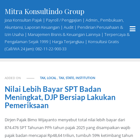
Skip
Mitra Konsultindo Group
to
content
Jasa Konsultan Pajak | Payroll / Penggajian | Admin., Pembukuan,
Akuntansi, Laporan Keuangan | Audit | Pendirian Perusahaan &
Izin Usaha | Manajemen Bisnis & Keuangan Lainnya | Terpercaya &
Pengalaman Sejak 1999 | Harga Terjangkau | Konsultasi Gratis
(Call/WA 24 Jam): 082-11-22-900-33
ADDED ON
TAX, LOCAL
,
TAX, STATE, INSTITUTION
Nilai Lebih Bayar SPT Badan
Meningkat, DJP Bersiap Lakukan
Pemeriksaan
Dirjen Pajak Bimo Wijayanto menyebut total nilai lebih bayar dari
874.476 SPT Tahunan PPh tahun pajak 2025 yang disampaikan wajib
pajak badan mencapai Rp48,64 triliun, tumbuh 59% ketimbang tahun