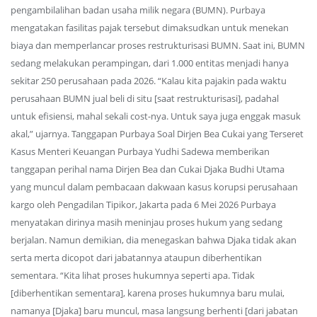
pengambilalihan badan usaha milik negara (BUMN). Purbaya
mengatakan fasilitas pajak tersebut dimaksudkan untuk menekan
biaya dan memperlancar proses restrukturisasi BUMN. Saat ini, BUMN
sedang melakukan perampingan, dari 1.000 entitas menjadi hanya
sekitar 250 perusahaan pada 2026. “Kalau kita pajakin pada waktu
perusahaan BUMN jual beli di situ [saat restrukturisasi], padahal
untuk efisiensi, mahal sekali cost-nya. Untuk saya juga enggak masuk
akal,” ujarnya. Tanggapan Purbaya Soal Dirjen Bea Cukai yang Terseret
Kasus Menteri Keuangan Purbaya Yudhi Sadewa memberikan
tanggapan perihal nama Dirjen Bea dan Cukai Djaka Budhi Utama
yang muncul dalam pembacaan dakwaan kasus korupsi perusahaan
kargo oleh Pengadilan Tipikor, Jakarta pada 6 Mei 2026 Purbaya
menyatakan dirinya masih meninjau proses hukum yang sedang
berjalan. Namun demikian, dia menegaskan bahwa Djaka tidak akan
serta merta dicopot dari jabatannya ataupun diberhentikan
sementara. “Kita lihat proses hukumnya seperti apa. Tidak
[diberhentikan sementara], karena proses hukumnya baru mulai,
namanya [Djaka] baru muncul, masa langsung berhenti [dari jabatan