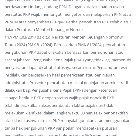
berdasarkan Undang-Undang PPN. Dengan kata lain, badan usaha
berstatus PKP wajib memungut, menyetor, dan melaporkan PPN atau
PPnBM atas penyerahan BKP/JKP. Perihal pencabutan PKP telah diatur
dalam Peraturan Menteri Keuangan Nomor
147/PMK.03/2017 s.t.d.t.d. Peraturan Menteri Keuangan Nomor 81
Tahun 2024 (PMK 81/2024). Berdasarkan PMK 81/2024, pencabutan
pengukuhan PKP dapat dilakukan berdasarkan permohonan atau
secara jabatan. Pengusaha Kena Pajak (PKP) yang tidak lagi memenuhi
persyaratan dapat dicabut statusnya secara resmi. Pencabutan resmi
ini dilakukan berdasarkan hasil pemeriksaan atau peninjauan
administratif. Prosedur pencabutan melalui peninjauan administratif
dilakukan bagi Pengusaha Kena Pajak (PKP) dengan ketentuan
sebagai berikut: PKP dengan status wajib pajak nonaktif; PKP
telah dinonaktifkan akses pembuatan faktur pajak dan tidak
melakukan klarifikasi dalam jangka waktu 30 hari sejak penonaktifan
atau klarifikasinya ditolak; PKP menyalahgunakan atau menggunakan
tanpa hak pengukuhan PKP yang telah mendapatkan putusan
pengadilan yang berkekuatan hukum tetap; PKP orang pribadi