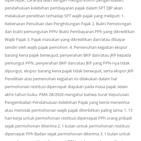
dipercepat. Caranya ialah dengan mengisi kolom pengembalian,
pendahuluan kelebihan pembayaran pajak dalam SPT DJP akan
melakukan penelitian terhadap SPT wajib pajak yang meliputi: 1.
Kebenaran Penulisan dan Penghitungan Pajak 2. Bukti Pemotongan
dan bukti pemungutan PPh/ Bukti Pembayaran PPh yang dikreditkan
Wajib Pajak 3. Pajak masukan yang dikreditkan dan/atau dibayar
sendiri oleh wajib pajak pemohon. 4. Pemenuhan kegiatan ekspor
barang kena pajak berwujud, penyerahan BKP dan/atau JKP kepada
pemungut PPN, penyerahan BKP dan/atau JKP yang PPN-nya tidak
dipungut, ekspor barang kena pajak tidak berwujud, serta ekspor JKP.
Penelitian atas pemenuhan kegiatan ini dilakukan dalam hal
permohonan restitusi dipercepat diajukan pada masa pajak selain
akhir tahun buku. PMK 28/2026 mengatur bahwa Surat Keputusan
Pengembalian Pendahuluan Kelebihan Pajak yang berisi menerima
atau menolak permohonan wajib pajak diterbitkan paling lama: 1. 15
hari kerja untuk permohonan restitusi dipercepat PPh orang pribadi
sejak permohonan diterima 2. 1 bulan untuk permohonan restitusi
dipercepat PPh Badan sejak permohonan diterima 3. 1 bulan untuk