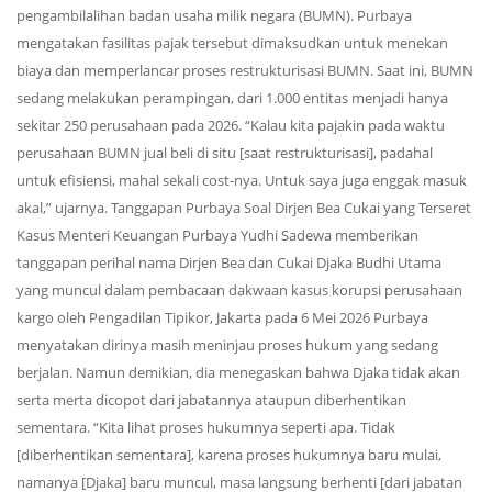
pengambilalihan badan usaha milik negara (BUMN). Purbaya
mengatakan fasilitas pajak tersebut dimaksudkan untuk menekan
biaya dan memperlancar proses restrukturisasi BUMN. Saat ini, BUMN
sedang melakukan perampingan, dari 1.000 entitas menjadi hanya
sekitar 250 perusahaan pada 2026. “Kalau kita pajakin pada waktu
perusahaan BUMN jual beli di situ [saat restrukturisasi], padahal
untuk efisiensi, mahal sekali cost-nya. Untuk saya juga enggak masuk
akal,” ujarnya. Tanggapan Purbaya Soal Dirjen Bea Cukai yang Terseret
Kasus Menteri Keuangan Purbaya Yudhi Sadewa memberikan
tanggapan perihal nama Dirjen Bea dan Cukai Djaka Budhi Utama
yang muncul dalam pembacaan dakwaan kasus korupsi perusahaan
kargo oleh Pengadilan Tipikor, Jakarta pada 6 Mei 2026 Purbaya
menyatakan dirinya masih meninjau proses hukum yang sedang
berjalan. Namun demikian, dia menegaskan bahwa Djaka tidak akan
serta merta dicopot dari jabatannya ataupun diberhentikan
sementara. “Kita lihat proses hukumnya seperti apa. Tidak
[diberhentikan sementara], karena proses hukumnya baru mulai,
namanya [Djaka] baru muncul, masa langsung berhenti [dari jabatan