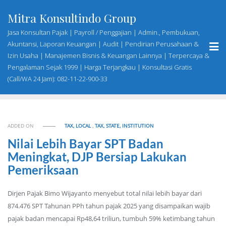
Skip
Mitra Konsultindo Group
to
content
Jasa Konsultan Pajak | Payroll / Penggajian | Admin., Pembukuan,
Akuntansi, Laporan Keuangan | Audit | Pendirian Perusahaan &
Izin Usaha | Manajemen Bisnis & Keuangan Lainnya | Terpercaya &
Pengalaman Sejak 1999 | Harga Terjangkau | Konsultasi Gratis
(Call/WA 24 Jam): 082-11-22-900-33
ADDED ON
TAX, LOCAL
,
TAX, STATE, INSTITUTION
Nilai Lebih Bayar SPT Badan
Meningkat, DJP Bersiap Lakukan
Pemeriksaan
Dirjen Pajak Bimo Wijayanto menyebut total nilai lebih bayar dari
874.476 SPT Tahunan PPh tahun pajak 2025 yang disampaikan wajib
pajak badan mencapai Rp48,64 triliun, tumbuh 59% ketimbang tahun