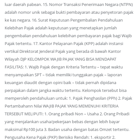
luar daerah pabean. 15. Nomor Transaksi Penerimaan Negara (NTPN)
adalah nomor unik sebagai bukti pembayaran atau penyetoran pajak
ke kas negara. 16. Surat Keputusan Pengembalian Pendahuluan
Kelebihan Pajak adalah keputusan yang menetapkan jumlah
pengembalian pendahuluan kelebihan pembayaran pajak bagi Wajib
Pajak tertentu. 17. Kantor Pelayanan Pajak (KPP) adalah instansi
vertikal Direktorat Jenderal Pajak yang berada di bawah Kantor
Wilayah DJP KELOMPOK WAJIB PAJAK YANG BISA MENDAPAT
FASILITAS: 1. Wajib Pajak dengan Kriteria Tertentu – tepat waktu
menyampaikan SPT – tidak memiliki tunggakan pajak – laporan
keuangan diaudit dengan opini baik – tidak pernah dipidana
perpajakan dalam jangka waktu tertentu. Kelompok tersebut bisa
memperoleh pendahuluan untuk: 1. Pajak Penghasilan (PPh) 2. Pajak
Pertambahann Nilai WAJIB PAJAK YANG MEMENUHI KRITERIA
TERSEBUT MELIPUTI: 1. Orang pribadi Non – Usaha 2. Orang Pribadi
yang menjalankan usaha/pekerjaan bebas dengan lebih bayar
maksimal Rp100 juta 3. Badan usaha dengan batas Omzet tertentu.
Pengusaha Kena Pajak (PKP) Berisiko Rendah: 1. eksportir 2.