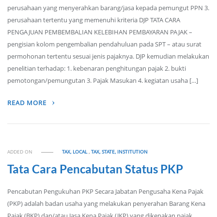
perusahaan yang menyerahkan barang/jasa kepada pemungut PPN 3.
perusahaan tertentu yang memenuhi kriteria DJP TATA CARA
PENGAJUAN PEMBEMBALIAN KELEBIHAN PEMBAYARAN PAJAK –
pengisian kolom pengembalian pendahuluan pada SPT – atau surat
permohonan tertentu sesuai jenis pajaknya. DJP kemudian melakukan
penelitian terhadap: 1. kebenaran penghitungan pajak 2. bukti
pemotongan/pemungutan 3. Pajak Masukan 4. kegiatan usaha […]
READ MORE
ADDED ON
TAX, LOCAL
,
TAX, STATE, INSTITUTION
Tata Cara Pencabutan Status PKP
Pencabutan Pengukuhan PKP Secara Jabatan Pengusaha Kena Pajak
(PKP) adalah badan usaha yang melakukan penyerahan Barang Kena
Pajak (BKP) dan/atau Jasa Kena Pajak (JKP) yang dikenakan pajak