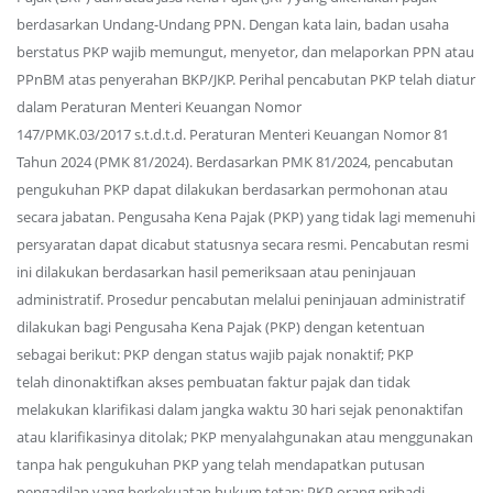
berdasarkan Undang-Undang PPN. Dengan kata lain, badan usaha
berstatus PKP wajib memungut, menyetor, dan melaporkan PPN atau
PPnBM atas penyerahan BKP/JKP. Perihal pencabutan PKP telah diatur
dalam Peraturan Menteri Keuangan Nomor
147/PMK.03/2017 s.t.d.t.d. Peraturan Menteri Keuangan Nomor 81
Tahun 2024 (PMK 81/2024). Berdasarkan PMK 81/2024, pencabutan
pengukuhan PKP dapat dilakukan berdasarkan permohonan atau
secara jabatan. Pengusaha Kena Pajak (PKP) yang tidak lagi memenuhi
persyaratan dapat dicabut statusnya secara resmi. Pencabutan resmi
ini dilakukan berdasarkan hasil pemeriksaan atau peninjauan
administratif. Prosedur pencabutan melalui peninjauan administratif
dilakukan bagi Pengusaha Kena Pajak (PKP) dengan ketentuan
sebagai berikut: PKP dengan status wajib pajak nonaktif; PKP
telah dinonaktifkan akses pembuatan faktur pajak dan tidak
melakukan klarifikasi dalam jangka waktu 30 hari sejak penonaktifan
atau klarifikasinya ditolak; PKP menyalahgunakan atau menggunakan
tanpa hak pengukuhan PKP yang telah mendapatkan putusan
pengadilan yang berkekuatan hukum tetap; PKP orang pribadi