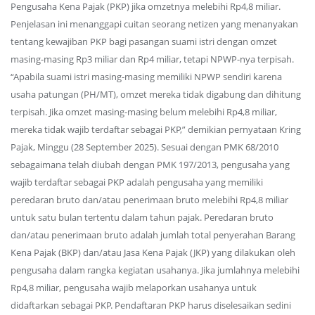
Pengusaha Kena Pajak (PKP) jika omzetnya melebihi Rp4,8 miliar.
Penjelasan ini menanggapi cuitan seorang netizen yang menanyakan
tentang kewajiban PKP bagi pasangan suami istri dengan omzet
masing-masing Rp3 miliar dan Rp4 miliar, tetapi NPWP-nya terpisah.
“Apabila suami istri masing-masing memiliki NPWP sendiri karena
usaha patungan (PH/MT), omzet mereka tidak digabung dan dihitung
terpisah. Jika omzet masing-masing belum melebihi Rp4,8 miliar,
mereka tidak wajib terdaftar sebagai PKP,” demikian pernyataan Kring
Pajak, Minggu (28 September 2025). Sesuai dengan PMK 68/2010
sebagaimana telah diubah dengan PMK 197/2013, pengusaha yang
wajib terdaftar sebagai PKP adalah pengusaha yang memiliki
peredaran bruto dan/atau penerimaan bruto melebihi Rp4,8 miliar
untuk satu bulan tertentu dalam tahun pajak. Peredaran bruto
dan/atau penerimaan bruto adalah jumlah total penyerahan Barang
Kena Pajak (BKP) dan/atau Jasa Kena Pajak (JKP) yang dilakukan oleh
pengusaha dalam rangka kegiatan usahanya. Jika jumlahnya melebihi
Rp4,8 miliar, pengusaha wajib melaporkan usahanya untuk
didaftarkan sebagai PKP. Pendaftaran PKP harus diselesaikan sedini