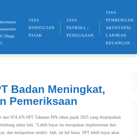
JASA
JASA
JASA
PEMBUKUAN,
Akuntansi,
KONSULTAN
PAYROLL /
AKUNTANSI,
 Manajemen
PAJAK
PENGGAJIAN
LAPORAN
9 | Harga
33
KEUANGAN
PT Badan Meningkat,
an Pemeriksaan
yar dari 874.476 SPT Tahunan PPh tahun pajak 2025 yang disampaikan
timbang tahun lalu. “Lebih bayar itu merupakan implementasi dari
r, dan melaporkan sendiri. Jadi, ini hal biasa, SPT lebih bayar akan