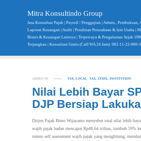
Skip
to
Mitra Konsultindo Group
content
Jasa Konsultan Pajak | Payroll / Penggajian | Admin., Pembukuan, 
Laporan Keuangan | Audit | Pendirian Perusahaan & Izin Usaha |
Bisnis & Keuangan Lainnya | Terpercaya & Pengalaman Sejak 199
Terjangkau | Konsultasi Gratis (Call/WA 24 Jam): 082-11-22-900-
ADDED ON
TAX, LOCAL
,
TAX, STATE, INSTITUTION
Nilai Lebih Bayar S
DJP Bersiap Lakuk
Dirjen Pajak Bimo Wijayanto menyebut total nilai lebih ba
wajib pajak badan mencapai Rp48,64 triliun, tumbuh 59% ke
sistem self assessment wajib pajak yang menghitung, membaya