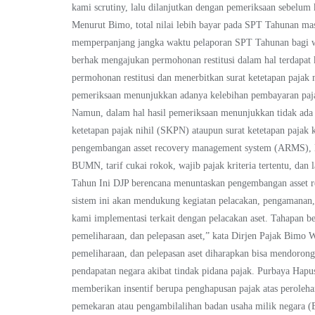
kami scrutiny, lalu dilanjutkan dengan pemeriksaan sebelum 
Menurut Bimo, total nilai lebih bayar pada SPT Tahunan m
memperpanjang jangka waktu pelaporan SPT Tahunan bagi wa
berhak mengajukan permohonan restitusi dalam hal terdapat
permohonan restitusi dan menerbitkan surat ketetapan pajak 
pemeriksaan menunjukkan adanya kelebihan pembayaran paja
Namun, dalam hal hasil pemeriksaan menunjukkan tidak ada
ketetapan pajak nihil (SKPN) ataupun surat ketetapan pajak 
pengembangan asset recovery management system (ARMS), Lal
BUMN, tarif cukai rokok, wajib pajak kriteria tertentu, da
Tahun Ini DJP berencana menuntaskan pengembangan asset r
sistem ini akan mendukung kegiatan pelacakan, pengamanan,
kami implementasi terkait dengan pelacakan aset. Tahapan be
pemeliharaan, dan pelepasan aset,” kata Dirjen Pajak Bim
pemeliharaan, dan pelepasan aset diharapkan bisa mendoron
pendapatan negara akibat tindak pidana pajak. Purbaya H
memberikan insentif berupa penghapusan pajak atas peroleh
pemekaran atau pengambilalihan badan usaha milik negara (