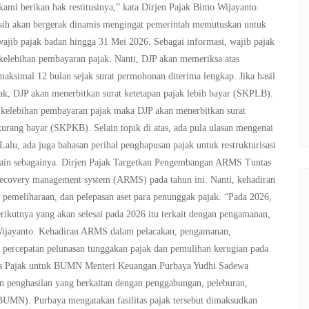
kami berikan hak restitusinya,” kata Dirjen Pajak Bimo Wijayanto.
asih akan bergerak dinamis mengingat pemerintah memutuskan untuk
jib pajak badan hingga 31 Mei 2026. Sebagai informasi, wajib pajak
 kelebihan pembayaran pajak. Nanti, DJP akan memeriksa atas
maksimal 12 bulan sejak surat permohonan diterima lengkap. Jika hasil
k, DJP akan menerbitkan surat ketetapan pajak lebih bayar (SKPLB).
 kelebihan pembayaran pajak maka DJP akan menerbitkan surat
kurang bayar (SKPKB). Selain topik di atas, ada pula ulasan mengenai
u, ada juga bahasan perihal penghapusan pajak untuk restrukturisasi
n lain sebagainya. Dirjen Pajak Targetkan Pengembangan ARMS Tuntas
ecovery management system (ARMS) pada tahun ini. Nanti, kehadiran
 pemeliharaan, dan pelepasan aset para penunggak pajak. “Pada 2026,
rikutnya yang akan selesai pada 2026 itu terkait dengan pengamanan,
o Wijayanto. Kehadiran ARMS dalam pelacakan, pengamanan,
g percepatan pelunasan tunggakan pajak dan pemulihan kerugian pada
apus Pajak untuk BUMN Menteri Keuangan Purbaya Yudhi Sadewa
an penghasilan yang berkaitan dengan penggabungan, peleburan,
BUMN). Purbaya mengatakan fasilitas pajak tersebut dimaksudkan