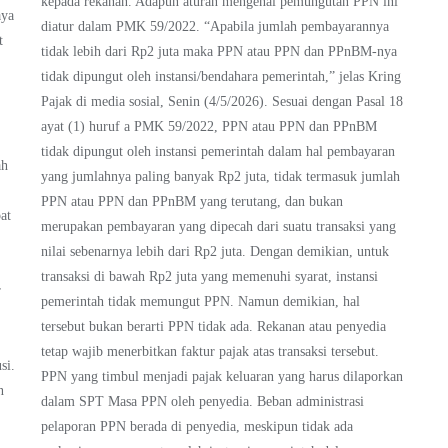
kepada rekanan. Adapun aturan mengenai pemungutan PPN ini
aya
diatur dalam PMK 59/2022. “Apabila jumlah pembayarannya
t
tidak lebih dari Rp2 juta maka PPN atau PPN dan PPnBM-nya
tidak dipungut oleh instansi/bendahara pemerintah,” jelas Kring
Pajak di media sosial, Senin (4/5/2026). Sesuai dengan Pasal 18
ayat (1) huruf a PMK 59/2022, PPN atau PPN dan PPnBM
tidak dipungut oleh instansi pemerintah dalam hal pembayaran
ah
yang jumlahnya paling banyak Rp2 juta, tidak termasuk jumlah
PPN atau PPN dan PPnBM yang terutang, dan bukan
at
merupakan pembayaran yang dipecah dari suatu transaksi yang
nilai sebenarnya lebih dari Rp2 juta. Dengan demikian, untuk
transaksi di bawah Rp2 juta yang memenuhi syarat, instansi
r
pemerintah tidak memungut PPN. Namun demikian, hal
tersebut bukan berarti PPN tidak ada. Rekanan atau penyedia
tetap wajib menerbitkan faktur pajak atas transaksi tersebut.
si.
PPN yang timbul menjadi pajak keluaran yang harus dilaporkan
n
dalam SPT Masa PPN oleh penyedia. Beban administrasi
pelaporan PPN berada di penyedia, meskipun tidak ada