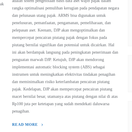
adalah sistem pengelolaan basis data aset wajib pajak dalam
jak
rangka optimalisasi pemulihan kerugian pada pendapatan negara
dan pelunasan utang pajak. ARMS bisa digunakan untuk
penelusuran, pemanfaatan, pengamanan, pemeliharaan, dan
pelepasan aset. Keenam, DJP akan mengoptimalkan dan
mempercepat pencairan piutang pajak dengan fokus pada
piutang bernilai signifikan dan potensial untuk dicairkan. Hal
ini akan berdampak langsung pada peningkatan penerimaan dan
penguatan marwah DJP. Ketujuh, DJP akan mendorong
implementasi automatic blocking system (ABS) sebagai
instrumen untuk meningkatkan efektivitas tindakan penagihan
dan meminimalkan risiko keterlambatan pencairan piutang
pajak. Kedelapan, DJP akan mempercepat pencairan piutang
macet bernilai besar, utamanya atas piutang dengan nilai di atas
Rp100 juta per ketetapan yang sudah mendekati daluwarsa
penagihan.
READ MORE