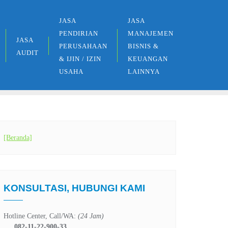
JASA
JASA
PENDIRIAN
MANAJEMEN
JASA
PERUSAHAAN
BISNIS &
AUDIT
& IJIN / IZIN
KEUANGAN
USAHA
LAINNYA
[Beranda]
KONSULTASI, HUBUNGI KAMI
Hotline Center, Call/WA:
(24 Jam)
082-11-22-900-33