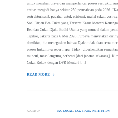
untuk menekan biaya dan memperlancar proses restrukturis
entitas menjadi hanya sekitar 250 perusahaan pada 2026. “Ka
restrukturisasi], padahal untuk efisiensi, mahal sekali cost
Soal Dirjen Bea Cukai yang Terseret Kasus Menteri Keuang
Bea dan Cukai Djaka Budhi Utama yang muncul dalam pemba
Tipikor, Jakarta pada 6 Mei 2026 Purbaya menyatakan diri
demikian, dia menegaskan bahwa Djaka tidak akan serta merta
proses hukumnya seperti apa. Tidak [diberhentikan sementa
muncul, masa langsung berhenti [dari jabatan sekarang]. Kita
Cukai Rokok dengan DPR Menteri […]
READ MORE
ADDED ON
TAX, LOCAL
,
TAX, STATE, INSTITUTION