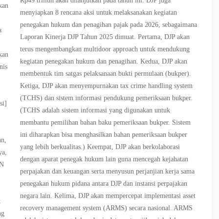
Rp49 triliun akan dilanjutkan pada tahun ini. DJP juga
kan
menyiapkan 8 rencana aksi untuk melaksanakan kegiatan
penegakan hukum dan penagihan pajak pada 2026, sebagaimana
a
Laporan Kinerja DJP Tahun 2025 dimuat. Pertama, DJP akan
terus mengembangkan multidoor approach untuk mendukung
kan
kegiatan penegakan hukum dan penagihan. Kedua, DJP akan
nis
membentuk tim satgas pelaksanaan bukti permulaan (bukper).
h
Ketiga, DJP akan menyempurnakan tax crime handling system
(TCHS) dan sistem informasi pendukung pemeriksaan bukper.
si]
(TCHS adalah sistem informasi yang digunakan untuk
membantu pemilihan bahan baku pemeriksaan bukper. Sistem
ini diharapkan bisa menghasilkan bahan pemeriksaan bukper
an,
yang lebih berkualitas.) Keempat, DJP akan berkolaborasi
ya,
dengan aparat penegak hukum lain guna mencegah kejahatan
MN
perpajakan dan keuangan serta menyusun perjanjian kerja sama
penegakan hukum pidana antara DJP dan instansi perpajakan
negara lain. Kelima, DJP akan mempercepat implementasi asset
k
recovery management system (ARMS) secara nasional. ARMS
ng