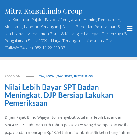
Skip
Mitra Konsultindo Group
to
content
Jasa Konsultan Pajak | Payroll / Penggajian | Admin., Pembukuan,
Akuntansi, Laporan Keuangan | Audit | Pendirian Perusahaan &
Izin Usaha | Manajemen Bisnis & Keuangan Lainnya | Terpercaya &
Pengalaman Sejak 1999 | Harga Terjangkau | Konsultasi Gratis
(Call/WA 24 Jam): 082-11-22-900-33
ADDED ON
TAX, LOCAL
,
TAX, STATE, INSTITUTION
Nilai Lebih Bayar SPT Badan
Meningkat, DJP Bersiap Lakukan
Pemeriksaan
Dirjen Pajak Bimo Wijayanto menyebut total nilai lebih bayar dari
874.476 SPT Tahunan PPh tahun pajak 2025 yang disampaikan wajib
pajak badan mencapai Rp48,64 triliun, tumbuh 59% ketimbang tahun