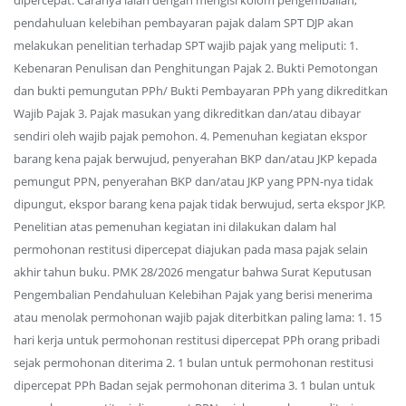
dipercepat. Caranya ialah dengan mengisi kolom pengembalian,
pendahuluan kelebihan pembayaran pajak dalam SPT DJP akan
melakukan penelitian terhadap SPT wajib pajak yang meliputi: 1.
Kebenaran Penulisan dan Penghitungan Pajak 2. Bukti Pemotongan
dan bukti pemungutan PPh/ Bukti Pembayaran PPh yang dikreditkan
Wajib Pajak 3. Pajak masukan yang dikreditkan dan/atau dibayar
sendiri oleh wajib pajak pemohon. 4. Pemenuhan kegiatan ekspor
barang kena pajak berwujud, penyerahan BKP dan/atau JKP kepada
pemungut PPN, penyerahan BKP dan/atau JKP yang PPN-nya tidak
dipungut, ekspor barang kena pajak tidak berwujud, serta ekspor JKP.
Penelitian atas pemenuhan kegiatan ini dilakukan dalam hal
permohonan restitusi dipercepat diajukan pada masa pajak selain
akhir tahun buku. PMK 28/2026 mengatur bahwa Surat Keputusan
Pengembalian Pendahuluan Kelebihan Pajak yang berisi menerima
atau menolak permohonan wajib pajak diterbitkan paling lama: 1. 15
hari kerja untuk permohonan restitusi dipercepat PPh orang pribadi
sejak permohonan diterima 2. 1 bulan untuk permohonan restitusi
dipercepat PPh Badan sejak permohonan diterima 3. 1 bulan untuk