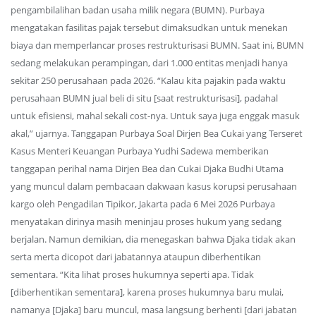
pengambilalihan badan usaha milik negara (BUMN). Purbaya
mengatakan fasilitas pajak tersebut dimaksudkan untuk menekan
biaya dan memperlancar proses restrukturisasi BUMN. Saat ini, BUMN
sedang melakukan perampingan, dari 1.000 entitas menjadi hanya
sekitar 250 perusahaan pada 2026. “Kalau kita pajakin pada waktu
perusahaan BUMN jual beli di situ [saat restrukturisasi], padahal
untuk efisiensi, mahal sekali cost-nya. Untuk saya juga enggak masuk
akal,” ujarnya. Tanggapan Purbaya Soal Dirjen Bea Cukai yang Terseret
Kasus Menteri Keuangan Purbaya Yudhi Sadewa memberikan
tanggapan perihal nama Dirjen Bea dan Cukai Djaka Budhi Utama
yang muncul dalam pembacaan dakwaan kasus korupsi perusahaan
kargo oleh Pengadilan Tipikor, Jakarta pada 6 Mei 2026 Purbaya
menyatakan dirinya masih meninjau proses hukum yang sedang
berjalan. Namun demikian, dia menegaskan bahwa Djaka tidak akan
serta merta dicopot dari jabatannya ataupun diberhentikan
sementara. “Kita lihat proses hukumnya seperti apa. Tidak
[diberhentikan sementara], karena proses hukumnya baru mulai,
namanya [Djaka] baru muncul, masa langsung berhenti [dari jabatan