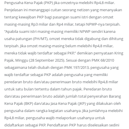
Pengusaha Kena Pajak (PKP) jika omzetnya melebihi Rp4,8 miliar.
Penjelasan ini menanggapi cuitan seorang netizen yang menanyakan
tentang kewajiban PKP bagi pasangan suami istri dengan omzet
masing-masing Rp3 miliar dan Rp4 miliar, tetapi NPWP-nya terpisah.
“Apabila suami istri masing-masing memiliki NPWP sendiri karena
usaha patungan (PH/MT), omzet mereka tidak digabung dan dihitung
terpisah. Jika omzet masing-masing belum melebihi Rp4,8 miliar,
mereka tidak wajib terdaftar sebagai PKP,” demikian pernyataan Kring
Pajak, Minggu (28 September 2025). Sesuai dengan PMK 68/2010
sebagaimana telah diubah dengan PMK 197/2013, pengusaha yang
wajib terdaftar sebagai PKP adalah pengusaha yang memiliki
peredaran bruto dan/atau penerimaan bruto melebihi Rp4,8 miliar
untuk satu bulan tertentu dalam tahun pajak. Peredaran bruto
dan/atau penerimaan bruto adalah jumlah total penyerahan Barang
Kena Pajak (BKP) dan/atau Jasa Kena Pajak (JKP) yang dilakukan oleh
pengusaha dalam rangka kegiatan usahanya. Jika jumlahnya melebihi
Rp4,8 miliar, pengusaha wajib melaporkan usahanya untuk
didaftarkan sebagai PKP. Pendaftaran PKP harus diselesaikan sedini