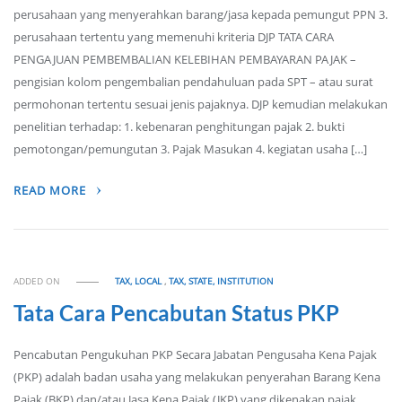
perusahaan yang menyerahkan barang/jasa kepada pemungut PPN 3.
perusahaan tertentu yang memenuhi kriteria DJP TATA CARA
PENGAJUAN PEMBEMBALIAN KELEBIHAN PEMBAYARAN PAJAK –
pengisian kolom pengembalian pendahuluan pada SPT – atau surat
permohonan tertentu sesuai jenis pajaknya. DJP kemudian melakukan
penelitian terhadap: 1. kebenaran penghitungan pajak 2. bukti
pemotongan/pemungutan 3. Pajak Masukan 4. kegiatan usaha […]
READ MORE
ADDED ON
TAX, LOCAL
,
TAX, STATE, INSTITUTION
Tata Cara Pencabutan Status PKP
Pencabutan Pengukuhan PKP Secara Jabatan Pengusaha Kena Pajak
(PKP) adalah badan usaha yang melakukan penyerahan Barang Kena
Pajak (BKP) dan/atau Jasa Kena Pajak (JKP) yang dikenakan pajak