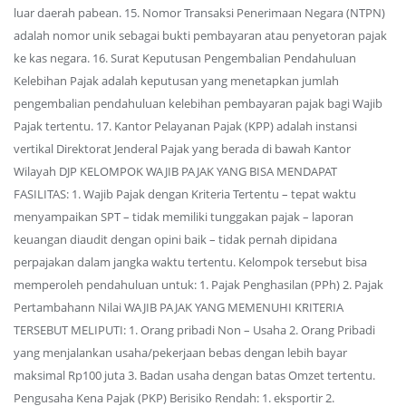
luar daerah pabean. 15. Nomor Transaksi Penerimaan Negara (NTPN)
adalah nomor unik sebagai bukti pembayaran atau penyetoran pajak
ke kas negara. 16. Surat Keputusan Pengembalian Pendahuluan
Kelebihan Pajak adalah keputusan yang menetapkan jumlah
pengembalian pendahuluan kelebihan pembayaran pajak bagi Wajib
Pajak tertentu. 17. Kantor Pelayanan Pajak (KPP) adalah instansi
vertikal Direktorat Jenderal Pajak yang berada di bawah Kantor
Wilayah DJP KELOMPOK WAJIB PAJAK YANG BISA MENDAPAT
FASILITAS: 1. Wajib Pajak dengan Kriteria Tertentu – tepat waktu
menyampaikan SPT – tidak memiliki tunggakan pajak – laporan
keuangan diaudit dengan opini baik – tidak pernah dipidana
perpajakan dalam jangka waktu tertentu. Kelompok tersebut bisa
memperoleh pendahuluan untuk: 1. Pajak Penghasilan (PPh) 2. Pajak
Pertambahann Nilai WAJIB PAJAK YANG MEMENUHI KRITERIA
TERSEBUT MELIPUTI: 1. Orang pribadi Non – Usaha 2. Orang Pribadi
yang menjalankan usaha/pekerjaan bebas dengan lebih bayar
maksimal Rp100 juta 3. Badan usaha dengan batas Omzet tertentu.
Pengusaha Kena Pajak (PKP) Berisiko Rendah: 1. eksportir 2.