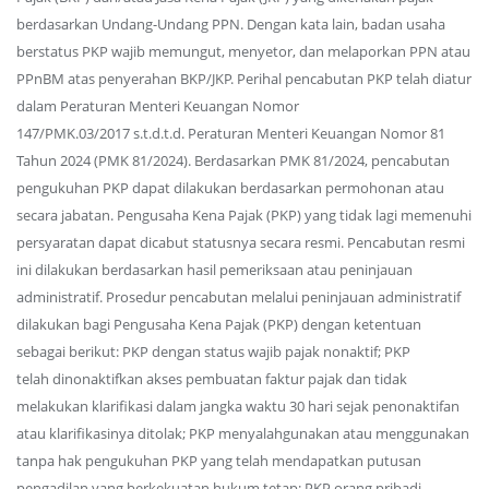
berdasarkan Undang-Undang PPN. Dengan kata lain, badan usaha
berstatus PKP wajib memungut, menyetor, dan melaporkan PPN atau
PPnBM atas penyerahan BKP/JKP. Perihal pencabutan PKP telah diatur
dalam Peraturan Menteri Keuangan Nomor
147/PMK.03/2017 s.t.d.t.d. Peraturan Menteri Keuangan Nomor 81
Tahun 2024 (PMK 81/2024). Berdasarkan PMK 81/2024, pencabutan
pengukuhan PKP dapat dilakukan berdasarkan permohonan atau
secara jabatan. Pengusaha Kena Pajak (PKP) yang tidak lagi memenuhi
persyaratan dapat dicabut statusnya secara resmi. Pencabutan resmi
ini dilakukan berdasarkan hasil pemeriksaan atau peninjauan
administratif. Prosedur pencabutan melalui peninjauan administratif
dilakukan bagi Pengusaha Kena Pajak (PKP) dengan ketentuan
sebagai berikut: PKP dengan status wajib pajak nonaktif; PKP
telah dinonaktifkan akses pembuatan faktur pajak dan tidak
melakukan klarifikasi dalam jangka waktu 30 hari sejak penonaktifan
atau klarifikasinya ditolak; PKP menyalahgunakan atau menggunakan
tanpa hak pengukuhan PKP yang telah mendapatkan putusan
pengadilan yang berkekuatan hukum tetap; PKP orang pribadi