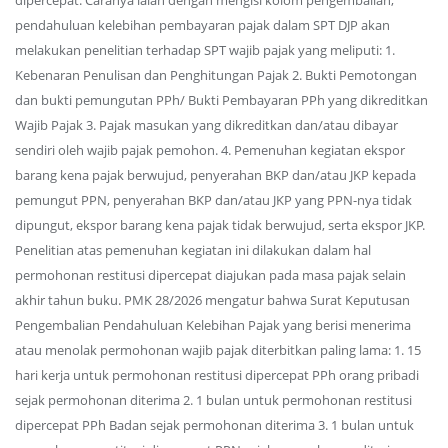
dipercepat. Caranya ialah dengan mengisi kolom pengembalian,
pendahuluan kelebihan pembayaran pajak dalam SPT DJP akan
melakukan penelitian terhadap SPT wajib pajak yang meliputi: 1.
Kebenaran Penulisan dan Penghitungan Pajak 2. Bukti Pemotongan
dan bukti pemungutan PPh/ Bukti Pembayaran PPh yang dikreditkan
Wajib Pajak 3. Pajak masukan yang dikreditkan dan/atau dibayar
sendiri oleh wajib pajak pemohon. 4. Pemenuhan kegiatan ekspor
barang kena pajak berwujud, penyerahan BKP dan/atau JKP kepada
pemungut PPN, penyerahan BKP dan/atau JKP yang PPN-nya tidak
dipungut, ekspor barang kena pajak tidak berwujud, serta ekspor JKP.
Penelitian atas pemenuhan kegiatan ini dilakukan dalam hal
permohonan restitusi dipercepat diajukan pada masa pajak selain
akhir tahun buku. PMK 28/2026 mengatur bahwa Surat Keputusan
Pengembalian Pendahuluan Kelebihan Pajak yang berisi menerima
atau menolak permohonan wajib pajak diterbitkan paling lama: 1. 15
hari kerja untuk permohonan restitusi dipercepat PPh orang pribadi
sejak permohonan diterima 2. 1 bulan untuk permohonan restitusi
dipercepat PPh Badan sejak permohonan diterima 3. 1 bulan untuk