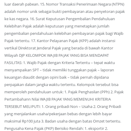
luar daerah pabean. 15. Nomor Transaksi Penerimaan Negara (NTPN)
adalah nomor unik sebagai bukti pembayaran atau penyetoran pajak
ke kas negara. 16. Surat Keputusan Pengembalian Pendahuluan
Kelebihan Pajak adalah keputusan yang menetapkan jumlah
pengembalian pendahuluan kelebihan pembayaran pajak bagi Wajib
Pajak tertentu. 17. Kantor Pelayanan Pajak (KPP) adalah instansi
vertikal Direktorat Jenderal Pajak yang berada di bawah Kantor
Wilayah DJP KELOMPOK WAJIB PAJAK YANG BISA MENDAPAT
FASILITAS: 1. Wajib Pajak dengan Kriteria Tertentu – tepat waktu
menyampaikan SPT – tidak memiliki tunggakan pajak – laporan
keuangan diaudit dengan opini baik – tidak pernah dipidana
perpajakan dalam jangka waktu tertentu. Kelompok tersebut bisa
memperoleh pendahuluan untuk: 1. Pajak Penghasilan (PPh) 2. Pajak
Pertambahann Nilai WAJIB PAJAK YANG MEMENUHI KRITERIA
TERSEBUT MELIPUTI: 1. Orang pribadi Non – Usaha 2. Orang Pribadi
yang menjalankan usaha/pekerjaan bebas dengan lebih bayar
maksimal Rp100 juta 3. Badan usaha dengan batas Omzet tertentu.
Pengusaha Kena Pajak (PKP) Berisiko Rendah: 1. eksportir 2.