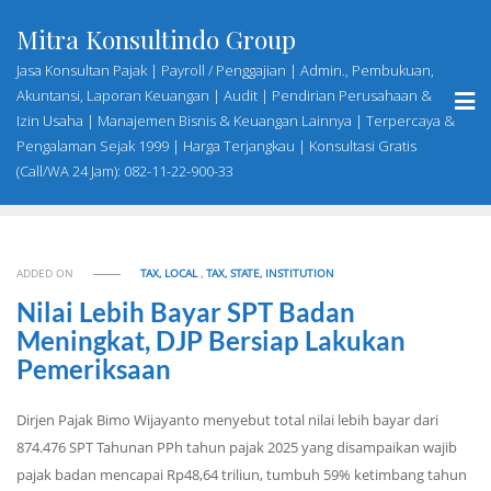
Skip
Mitra Konsultindo Group
to
content
Jasa Konsultan Pajak | Payroll / Penggajian | Admin., Pembukuan,
Akuntansi, Laporan Keuangan | Audit | Pendirian Perusahaan &
Izin Usaha | Manajemen Bisnis & Keuangan Lainnya | Terpercaya &
Pengalaman Sejak 1999 | Harga Terjangkau | Konsultasi Gratis
(Call/WA 24 Jam): 082-11-22-900-33
ADDED ON
TAX, LOCAL
,
TAX, STATE, INSTITUTION
Nilai Lebih Bayar SPT Badan
Meningkat, DJP Bersiap Lakukan
Pemeriksaan
Dirjen Pajak Bimo Wijayanto menyebut total nilai lebih bayar dari
874.476 SPT Tahunan PPh tahun pajak 2025 yang disampaikan wajib
pajak badan mencapai Rp48,64 triliun, tumbuh 59% ketimbang tahun