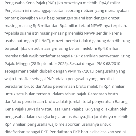
Pengusaha Kena Pajak (PKP) jika omzetnya melebihi Rp4,8 miliar.
Penjelasan ini menanggapi cuitan seorang netizen yang menanyakan
tentang kewajiban PKP bagi pasangan suami istri dengan omzet
masing-masing Rp3 miliar dan Rp4 miliar, tetapi NPWP-nya terpisah.
“Apabila suami istri masing-masing memiliki NPWP sendiri karena
usaha patungan (PH/MT), omzet mereka tidak digabung dan dihitung
terpisah. Jika omzet masing-masing belum melebihi Rp4,8 miliar,
mereka tidak wajib terdaftar sebagai PKP,” demikian pernyataan Kring
Pajak, Minggu (28 September 2025). Sesuai dengan PMK 68/2010
sebagaimana telah diubah dengan PMK 197/2013, pengusaha yang
wajib terdaftar sebagai PKP adalah pengusaha yang memiliki
peredaran bruto dan/atau penerimaan bruto melebihi Rp4,8 miliar
untuk satu bulan tertentu dalam tahun pajak. Peredaran bruto
dan/atau penerimaan bruto adalah jumlah total penyerahan Barang
Kena Pajak (BKP) dan/atau Jasa Kena Pajak (JKP) yang dilakukan oleh
pengusaha dalam rangka kegiatan usahanya. Jika jumlahnya melebihi
Rp4,8 miliar, pengusaha wajib melaporkan usahanya untuk
didaftarkan sebagai PKP. Pendaftaran PKP harus diselesaikan sedini