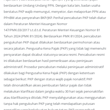
berdasarkan Undang-Undang PPN. Dengan kata lain, badan usaha
berstatus PKP wajib memungut, menyetor, dan melaporkan PPN atau
PPnBM atas penyerahan BKP/JKP. Perihal pencabutan PKP telah diatur
dalam Peraturan Menteri Keuangan Nomor
147/PMK.03/2017 s.t.d.t.d. Peraturan Menteri Keuangan Nomor 81
Tahun 2024 (PMK 81/2024). Berdasarkan PMK 81/2024, pencabutan
pengukuhan PKP dapat dilakukan berdasarkan permohonan atau
secara jabatan. Pengusaha Kena Pajak (PKP) yang tidak lagi memenuhi
persyaratan dapat dicabut statusnya secara resmi. Pencabutan resmi
ini dilakukan berdasarkan hasil pemeriksaan atau peninjauan
administratif. Prosedur pencabutan melalui peninjauan administratif
dilakukan bagi Pengusaha Kena Pajak (PKP) dengan ketentuan
sebagai berikut: PKP dengan status wajib pajak nonaktif; PKP
telah dinonaktifkan akses pembuatan faktur pajak dan tidak
melakukan klarifikasi dalam jangka waktu 30 hari sejak penonaktifan
atau klarifikasinya ditolak; PKP menyalahgunakan atau menggunakan
tanpa hak pengukuhan PKP yang telah mendapatkan putusan
pengadilan yang berkekuatan hukum tetap; PKP orang pribadi