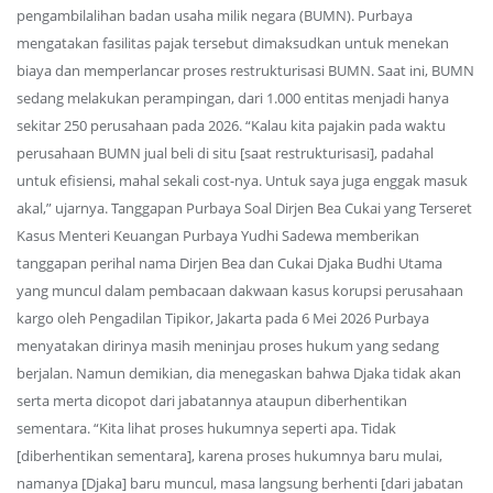
pengambilalihan badan usaha milik negara (BUMN). Purbaya
mengatakan fasilitas pajak tersebut dimaksudkan untuk menekan
biaya dan memperlancar proses restrukturisasi BUMN. Saat ini, BUMN
sedang melakukan perampingan, dari 1.000 entitas menjadi hanya
sekitar 250 perusahaan pada 2026. “Kalau kita pajakin pada waktu
perusahaan BUMN jual beli di situ [saat restrukturisasi], padahal
untuk efisiensi, mahal sekali cost-nya. Untuk saya juga enggak masuk
akal,” ujarnya. Tanggapan Purbaya Soal Dirjen Bea Cukai yang Terseret
Kasus Menteri Keuangan Purbaya Yudhi Sadewa memberikan
tanggapan perihal nama Dirjen Bea dan Cukai Djaka Budhi Utama
yang muncul dalam pembacaan dakwaan kasus korupsi perusahaan
kargo oleh Pengadilan Tipikor, Jakarta pada 6 Mei 2026 Purbaya
menyatakan dirinya masih meninjau proses hukum yang sedang
berjalan. Namun demikian, dia menegaskan bahwa Djaka tidak akan
serta merta dicopot dari jabatannya ataupun diberhentikan
sementara. “Kita lihat proses hukumnya seperti apa. Tidak
[diberhentikan sementara], karena proses hukumnya baru mulai,
namanya [Djaka] baru muncul, masa langsung berhenti [dari jabatan