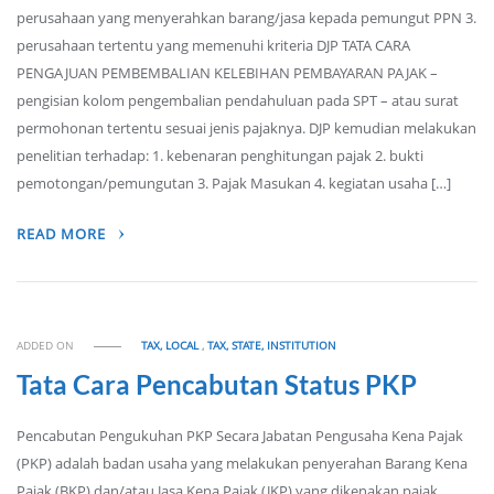
perusahaan yang menyerahkan barang/jasa kepada pemungut PPN 3.
perusahaan tertentu yang memenuhi kriteria DJP TATA CARA
PENGAJUAN PEMBEMBALIAN KELEBIHAN PEMBAYARAN PAJAK –
pengisian kolom pengembalian pendahuluan pada SPT – atau surat
permohonan tertentu sesuai jenis pajaknya. DJP kemudian melakukan
penelitian terhadap: 1. kebenaran penghitungan pajak 2. bukti
pemotongan/pemungutan 3. Pajak Masukan 4. kegiatan usaha […]
READ MORE
ADDED ON
TAX, LOCAL
,
TAX, STATE, INSTITUTION
Tata Cara Pencabutan Status PKP
Pencabutan Pengukuhan PKP Secara Jabatan Pengusaha Kena Pajak
(PKP) adalah badan usaha yang melakukan penyerahan Barang Kena
Pajak (BKP) dan/atau Jasa Kena Pajak (JKP) yang dikenakan pajak