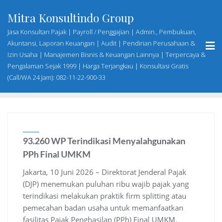
Skip
Mitra Konsultindo Group
to
content
Jasa Konsultan Pajak | Payroll / Penggajian | Admin., Pembukuan,
Akuntansi, Laporan Keuangan | Audit | Pendirian Perusahaan &
Izin Usaha | Manajemen Bisnis & Keuangan Lainnya | Terpercaya &
Pengalaman Sejak 1999 | Harga Terjangkau | Konsultasi Gratis
(Call/WA 24 Jam): 082-11-22-900-33
93.260 WP Terindikasi Menyalahgunakan
PPh Final UMKM
Jakarta, 10 Juni 2026 – Direktorat Jenderal Pajak
(DJP) menemukan puluhan ribu wajib pajak yang
terindikasi melakukan praktik firm splitting atau
pemecahan badan usaha untuk memanfaatkan
fasilitas Pajak Penghasilan (PPh) Final UMKM.