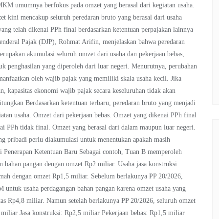
KM umumnya berfokus pada omzet yang berasal dari kegiatan usaha.
t kini mencakup seluruh peredaran bruto yang berasal dari usaha
yang telah dikenai PPh final berdasarkan ketentuan perpajakan lainnya
Jenderal Pajak (DJP), Rohmat Arifin, menjelaskan bahwa peredaran
rupakan akumulasi seluruh omzet dari usaha dan pekerjaan bebas,
uk penghasilan yang diperoleh dari luar negeri. Menurutnya, perubahan
anfaatkan oleh wajib pajak yang memiliki skala usaha kecil. Jika
an, kapasitas ekonomi wajib pajak secara keseluruhan tidak akan
tungkan Berdasarkan ketentuan terbaru, peredaran bruto yang menjadi
iatan usaha. Omzet dari pekerjaan bebas. Omzet yang dikenai PPh final
ai PPh tidak final. Omzet yang berasal dari dalam maupun luar negeri.
ang pribadi perlu diakumulasi untuk menentukan apakah masih
si Penerapan Ketentuan Baru Sebagai contoh, Tuan B memperoleh
n bahan pangan dengan omzet Rp2 miliar. Usaha jasa konstruksi
amah dengan omzet Rp1,5 miliar. Sebelum berlakunya PP 20/2026,
M untuk usaha perdagangan bahan pangan karena omzet usaha yang
tas Rp4,8 miliar. Namun setelah berlakunya PP 20/2026, seluruh omzet
iliar Jasa konstruksi: Rp2,5 miliar Pekerjaan bebas: Rp1,5 miliar