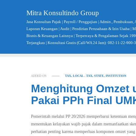
Skip
to
Mitra Konsultindo Group
content
Jasa Konsultan Pajak | Payroll / Penggajian | Admin., Pembukuan, 
Laporan Keuangan | Audit | Pendirian Perusahaan & Izin Usaha |
Bisnis & Keuangan Lainnya | Terpercaya & Pengalaman Sejak 199
Terjangkau | Konsultasi Gratis (Call/WA 24 Jam): 082-11-22-900-
ADDED ON
TAX, LOCAL
,
TAX, STATE, INSTITUTION
Menghitung Omzet 
Pakai PPh Final U
Pemerintah melalui PP 20/2026 memperbarui ketentuan meng
menentukan kelayakan wajib pajak dalam memanfaatkan ske
perhatian penting karena memperluas komponen omzet yang 