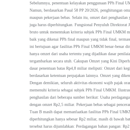
Sebelumnya, penentuan kelayakan penggunaan PPh Final UM
Namun, berdasarkan Pasal 58 PP 20/2026, penghitungan omze
maupun pekerjaan bebas. Selain itu, omzet dari penghasilan 
juga harus diperhitungkan. Fungsional Penyuluh Direktorat 
bruto untuk menentukan kriteria subjek PPh Final UMKM me
baik yang dikenai PPh final maupun yang tidak final, termas
ini bertujuan agar fasilitas PPh Final UMKM benar-benar dim
hanya omzet dari usaha tertentu yang dijadikan dasar penilai
tergambarkan secara utuh. Cakupan Omzet yang Kini Diperhi
dasar penentuan batas Rp4,8 miliar meliputi: Omzet dari keg
berdasarkan ketentuan perpajakan lainnya. Omzet yang diken
Dengan demikian, seluruh aktivitas ekonomi wajib pajak or
memenuhi kriteria sebagai subjek PPh Final UMKM. Ilustra
penghasilan dari beberapa sumber berikut: Usaha perdaganga
dengan omzet Rp2,5 miliar. Pekerjaan bebas sebagai pencer
Tuan B masih dapat memanfaatkan fasilitas PPh Final UMK
diperhitungkan hanya sebesar Rp2 miliar, masih di bawah ba
tersebut harus dijumlahkan: Perdagangan bahan pangan: Rp2 m