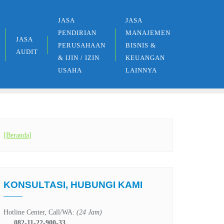
JASA
JASA
PENDIRIAN
MANAJEMEN
JASA
PERUSAHAAN
BISNIS &
AUDIT
& IJIN / IZIN
KEUANGAN
USAHA
LAINNYA
[Beranda]
KONSULTASI, HUBUNGI KAMI
Hotline Center, Call/WA:
(24 Jam)
082-11-22-900-33