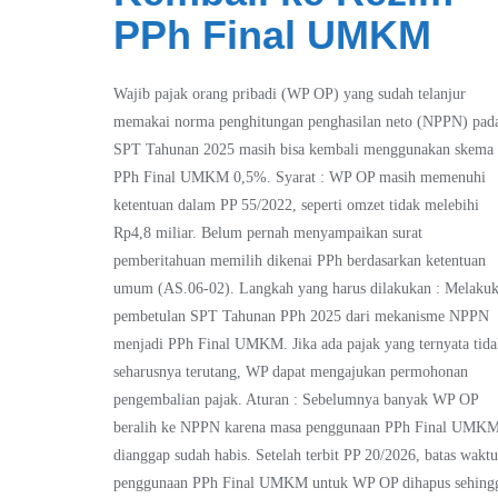
PPh Final UMKM
Wajib pajak orang pribadi (WP OP) yang sudah telanjur
memakai norma penghitungan penghasilan neto (NPPN) pad
SPT Tahunan 2025 masih bisa kembali menggunakan skema
PPh Final UMKM 0,5%. Syarat : WP OP masih memenuhi
ketentuan dalam PP 55/2022, seperti omzet tidak melebihi
Rp4,8 miliar. Belum pernah menyampaikan surat
pemberitahuan memilih dikenai PPh berdasarkan ketentuan
umum (AS.06-02). Langkah yang harus dilakukan : Melaku
pembetulan SPT Tahunan PPh 2025 dari mekanisme NPPN
menjadi PPh Final UMKM. Jika ada pajak yang ternyata tid
seharusnya terutang, WP dapat mengajukan permohonan
pengembalian pajak. Aturan : Sebelumnya banyak WP OP
beralih ke NPPN karena masa penggunaan PPh Final UMK
dianggap sudah habis. Setelah terbit PP 20/2026, batas wakt
penggunaan PPh Final UMKM untuk WP OP dihapus sehing