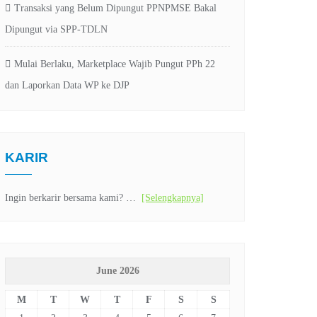
Transaksi yang Belum Dipungut PPNPMSE Bakal
Dipungut via SPP-TDLN
Mulai Berlaku, Marketplace Wajib Pungut PPh 22
dan Laporkan Data WP ke DJP
KARIR
Ingin berkarir bersama kami? …
[Selengkapnya]
June 2026
M
T
W
T
F
S
S