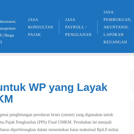
JASA
JASA
JASA
PEMBUKUAN,
Akuntansi,
KONSULTAN
PAYROLL /
AKUNTANSI,
 Manajemen
PAJAK
PENGGAJIAN
LAPORAN
9 | Harga
33
KEUANGAN
untuk WP yang Layak
MKM
enai penghitungan peredaran bruto (omzet) yang digunakan untuk
ma Pajak Penghasilan (PPh) Final UMKM. Perubahan ini menjadi
harus diperhitungkan dalam menentukan batas maksimal Rp4,8 miliar.