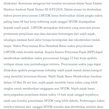
dilakukan. Ketentuan mengenai hal tersebut tercantum dalam Surat Edaran
Direktur Jenderal Pajak Nomor SE-8/PJ/2026. Dalam aturan itu disebutkan
bahwa proses penyusunan LHP2DK harus diselesaikan dalam jangka waktu
paling lama 44 hari kerja terhitung sejak tanggal SP2DK disampaikan
kepada wajib pajak. LHP2DK merupakan dokumen yang mencatat proses
permintaan penjelasan atas data dan/atau keterangan dari wajib pajak,
sekaligus memuat hasil akhir berupa kesimpulan dan rekomendasi tindak
lanjut. Waktu Penyusunan Bisa Ditambah Batas waktu penyelesaian
LHP2DK tidak bersifat mutlak. Kepala Kantor Pelayanan Pajak (KPP) dapat
memberikan tambahan waktu penyusunan hingga 22 hari kerja apabila
terdapat alasan atau pertimbangan tertentu. Penyesuaian waktu juga dapat
dilakukan apabila pengawasan terhadap wajib pajak masuk dalam kategori
yang memiliki ketentuan khusus. Wajib Pajak Harus Memberikan Jawaban
dalam 14 Hari Di sisi lain, wajib pajak memiliki batas waktu yang lebih
singkat untuk memberikan tanggapan atas SP2DK. Wajib pajak harus
menyampaikan penjelasan dalam waktu 14 hari sejak tanggal terjadinya
salah satu kondisi penerimaan SP2DK yang lebih dahulu. Perhitungan waktu
tersebut dimulai dari: tanggal SP2DK tersedia atau diterbitkan melalui akun