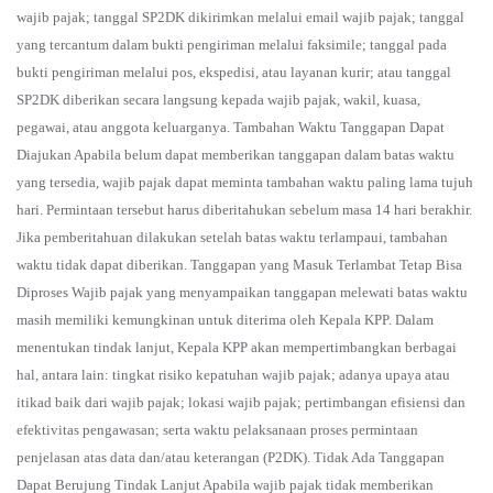
wajib pajak; tanggal SP2DK dikirimkan melalui email wajib pajak; tanggal
yang tercantum dalam bukti pengiriman melalui faksimile; tanggal pada
bukti pengiriman melalui pos, ekspedisi, atau layanan kurir; atau tanggal
SP2DK diberikan secara langsung kepada wajib pajak, wakil, kuasa,
pegawai, atau anggota keluarganya. Tambahan Waktu Tanggapan Dapat
Diajukan Apabila belum dapat memberikan tanggapan dalam batas waktu
yang tersedia, wajib pajak dapat meminta tambahan waktu paling lama tujuh
hari. Permintaan tersebut harus diberitahukan sebelum masa 14 hari berakhir.
Jika pemberitahuan dilakukan setelah batas waktu terlampaui, tambahan
waktu tidak dapat diberikan. Tanggapan yang Masuk Terlambat Tetap Bisa
Diproses Wajib pajak yang menyampaikan tanggapan melewati batas waktu
masih memiliki kemungkinan untuk diterima oleh Kepala KPP. Dalam
menentukan tindak lanjut, Kepala KPP akan mempertimbangkan berbagai
hal, antara lain: tingkat risiko kepatuhan wajib pajak; adanya upaya atau
itikad baik dari wajib pajak; lokasi wajib pajak; pertimbangan efisiensi dan
efektivitas pengawasan; serta waktu pelaksanaan proses permintaan
penjelasan atas data dan/atau keterangan (P2DK). Tidak Ada Tanggapan
Dapat Berujung Tindak Lanjut Apabila wajib pajak tidak memberikan