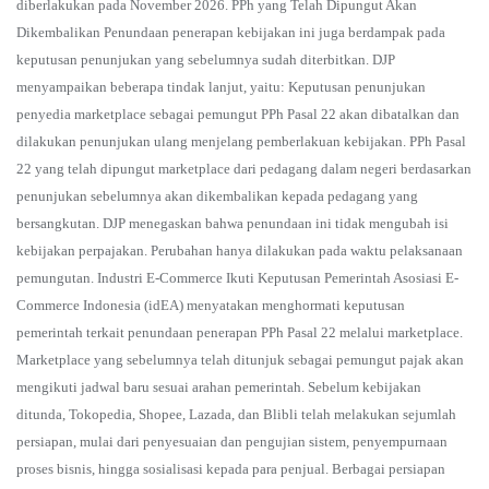
diberlakukan pada November 2026. PPh yang Telah Dipungut Akan
Dikembalikan Penundaan penerapan kebijakan ini juga berdampak pada
keputusan penunjukan yang sebelumnya sudah diterbitkan. DJP
menyampaikan beberapa tindak lanjut, yaitu: Keputusan penunjukan
penyedia marketplace sebagai pemungut PPh Pasal 22 akan dibatalkan dan
dilakukan penunjukan ulang menjelang pemberlakuan kebijakan. PPh Pasal
22 yang telah dipungut marketplace dari pedagang dalam negeri berdasarkan
penunjukan sebelumnya akan dikembalikan kepada pedagang yang
bersangkutan. DJP menegaskan bahwa penundaan ini tidak mengubah isi
kebijakan perpajakan. Perubahan hanya dilakukan pada waktu pelaksanaan
pemungutan. Industri E-Commerce Ikuti Keputusan Pemerintah Asosiasi E-
Commerce Indonesia (idEA) menyatakan menghormati keputusan
pemerintah terkait penundaan penerapan PPh Pasal 22 melalui marketplace.
Marketplace yang sebelumnya telah ditunjuk sebagai pemungut pajak akan
mengikuti jadwal baru sesuai arahan pemerintah. Sebelum kebijakan
ditunda, Tokopedia, Shopee, Lazada, dan Blibli telah melakukan sejumlah
persiapan, mulai dari penyesuaian dan pengujian sistem, penyempurnaan
proses bisnis, hingga sosialisasi kepada para penjual. Berbagai persiapan