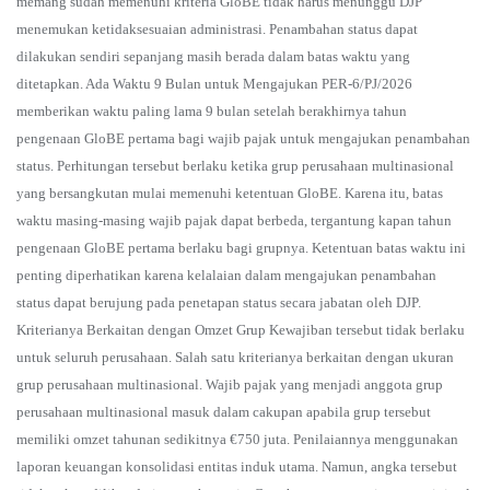
memang sudah memenuhi kriteria GloBE tidak harus menunggu DJP
menemukan ketidaksesuaian administrasi. Penambahan status dapat
dilakukan sendiri sepanjang masih berada dalam batas waktu yang
ditetapkan. Ada Waktu 9 Bulan untuk Mengajukan PER-6/PJ/2026
memberikan waktu paling lama 9 bulan setelah berakhirnya tahun
pengenaan GloBE pertama bagi wajib pajak untuk mengajukan penambahan
status. Perhitungan tersebut berlaku ketika grup perusahaan multinasional
yang bersangkutan mulai memenuhi ketentuan GloBE. Karena itu, batas
waktu masing-masing wajib pajak dapat berbeda, tergantung kapan tahun
pengenaan GloBE pertama berlaku bagi grupnya. Ketentuan batas waktu ini
penting diperhatikan karena kelalaian dalam mengajukan penambahan
status dapat berujung pada penetapan status secara jabatan oleh DJP.
Kriterianya Berkaitan dengan Omzet Grup Kewajiban tersebut tidak berlaku
untuk seluruh perusahaan. Salah satu kriterianya berkaitan dengan ukuran
grup perusahaan multinasional. Wajib pajak yang menjadi anggota grup
perusahaan multinasional masuk dalam cakupan apabila grup tersebut
memiliki omzet tahunan sedikitnya €750 juta. Penilaiannya menggunakan
laporan keuangan konsolidasi entitas induk utama. Namun, angka tersebut