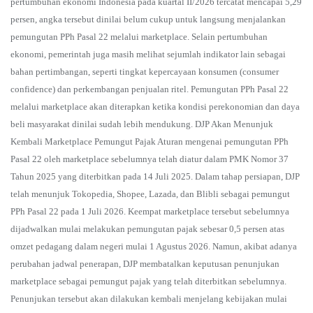
pertumbuhan ekonomi Indonesia pada kuartal II/2026 tercatat mencapai 5,29
persen, angka tersebut dinilai belum cukup untuk langsung menjalankan
pemungutan PPh Pasal 22 melalui marketplace. Selain pertumbuhan
ekonomi, pemerintah juga masih melihat sejumlah indikator lain sebagai
bahan pertimbangan, seperti tingkat kepercayaan konsumen (consumer
confidence) dan perkembangan penjualan ritel. Pemungutan PPh Pasal 22
melalui marketplace akan diterapkan ketika kondisi perekonomian dan daya
beli masyarakat dinilai sudah lebih mendukung. DJP Akan Menunjuk
Kembali Marketplace Pemungut Pajak Aturan mengenai pemungutan PPh
Pasal 22 oleh marketplace sebelumnya telah diatur dalam PMK Nomor 37
Tahun 2025 yang diterbitkan pada 14 Juli 2025. Dalam tahap persiapan, DJP
telah menunjuk Tokopedia, Shopee, Lazada, dan Blibli sebagai pemungut
PPh Pasal 22 pada 1 Juli 2026. Keempat marketplace tersebut sebelumnya
dijadwalkan mulai melakukan pemungutan pajak sebesar 0,5 persen atas
omzet pedagang dalam negeri mulai 1 Agustus 2026. Namun, akibat adanya
perubahan jadwal penerapan, DJP membatalkan keputusan penunjukan
marketplace sebagai pemungut pajak yang telah diterbitkan sebelumnya.
Penunjukan tersebut akan dilakukan kembali menjelang kebijakan mulai