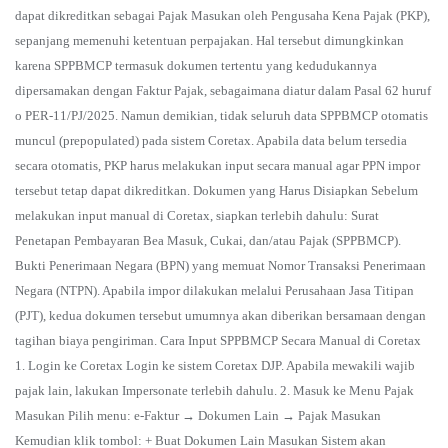
dapat dikreditkan sebagai Pajak Masukan oleh Pengusaha Kena Pajak (PKP),
sepanjang memenuhi ketentuan perpajakan. Hal tersebut dimungkinkan
karena SPPBMCP termasuk dokumen tertentu yang kedudukannya
dipersamakan dengan Faktur Pajak, sebagaimana diatur dalam Pasal 62 huruf
o PER-11/PJ/2025. Namun demikian, tidak seluruh data SPPBMCP otomatis
muncul (prepopulated) pada sistem Coretax. Apabila data belum tersedia
secara otomatis, PKP harus melakukan input secara manual agar PPN impor
tersebut tetap dapat dikreditkan. Dokumen yang Harus Disiapkan Sebelum
melakukan input manual di Coretax, siapkan terlebih dahulu: Surat
Penetapan Pembayaran Bea Masuk, Cukai, dan/atau Pajak (SPPBMCP).
Bukti Penerimaan Negara (BPN) yang memuat Nomor Transaksi Penerimaan
Negara (NTPN). Apabila impor dilakukan melalui Perusahaan Jasa Titipan
(PJT), kedua dokumen tersebut umumnya akan diberikan bersamaan dengan
tagihan biaya pengiriman. Cara Input SPPBMCP Secara Manual di Coretax
1. Login ke Coretax Login ke sistem Coretax DJP. Apabila mewakili wajib
pajak lain, lakukan Impersonate terlebih dahulu. 2. Masuk ke Menu Pajak
Masukan Pilih menu: e-Faktur → Dokumen Lain → Pajak Masukan
Kemudian klik tombol: + Buat Dokumen Lain Masukan Sistem akan