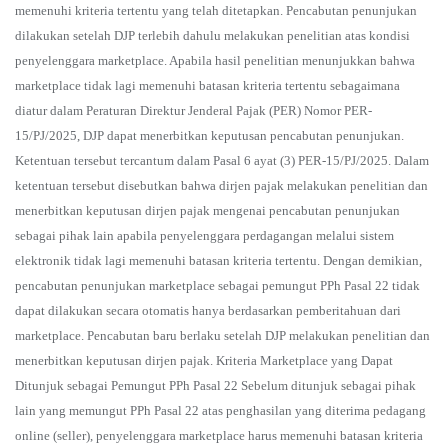
memenuhi kriteria tertentu yang telah ditetapkan. Pencabutan penunjukan
dilakukan setelah DJP terlebih dahulu melakukan penelitian atas kondisi
penyelenggara marketplace. Apabila hasil penelitian menunjukkan bahwa
marketplace tidak lagi memenuhi batasan kriteria tertentu sebagaimana
diatur dalam Peraturan Direktur Jenderal Pajak (PER) Nomor PER-
15/PJ/2025, DJP dapat menerbitkan keputusan pencabutan penunjukan.
Ketentuan tersebut tercantum dalam Pasal 6 ayat (3) PER-15/PJ/2025. Dalam
ketentuan tersebut disebutkan bahwa dirjen pajak melakukan penelitian dan
menerbitkan keputusan dirjen pajak mengenai pencabutan penunjukan
sebagai pihak lain apabila penyelenggara perdagangan melalui sistem
elektronik tidak lagi memenuhi batasan kriteria tertentu. Dengan demikian,
pencabutan penunjukan marketplace sebagai pemungut PPh Pasal 22 tidak
dapat dilakukan secara otomatis hanya berdasarkan pemberitahuan dari
marketplace. Pencabutan baru berlaku setelah DJP melakukan penelitian dan
menerbitkan keputusan dirjen pajak. Kriteria Marketplace yang Dapat
Ditunjuk sebagai Pemungut PPh Pasal 22 Sebelum ditunjuk sebagai pihak
lain yang memungut PPh Pasal 22 atas penghasilan yang diterima pedagang
online (seller), penyelenggara marketplace harus memenuhi batasan kriteria