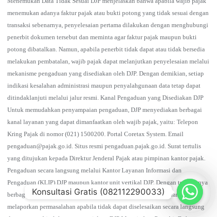
Menemukan Data Tidak Sesuai DJP menjelaskan bahwa apabila wajib pajak
menemukan adanya faktur pajak atau bukti potong yang tidak sesuai dengan
transaksi sebenarnya, penyelesaian pertama dilakukan dengan menghubungi
penerbit dokumen tersebut dan meminta agar faktur pajak maupun bukti
potong dibatalkan. Namun, apabila penerbit tidak dapat atau tidak bersedia
melakukan pembatalan, wajib pajak dapat melanjutkan penyelesaian melalui
mekanisme pengaduan yang disediakan oleh DJP. Dengan demikian, setiap
indikasi kesalahan administrasi maupun penyalahgunaan data tetap dapat
ditindaklanjuti melalui jalur resmi. Kanal Pengaduan yang Disediakan DJP
Untuk memudahkan penyampaian pengaduan, DJP menyediakan berbagai
kanal layanan yang dapat dimanfaatkan oleh wajib pajak, yaitu: Telepon
Kring Pajak di nomor (021) 1500200. Portal Coretax System. Email
pengaduan@pajak.go.id. Situs resmi pengaduan.pajak.go.id. Surat tertulis
yang ditujukan kepada Direktur Jenderal Pajak atau pimpinan kantor pajak.
Pengaduan secara langsung melalui Kantor Layanan Informasi dan
Pengaduan (KLIP) DJP maupun kantor unit vertikal DJP. Dengan tersedianya
Konsultasi Gratis (082112290033)
berbagai saluran tersebut, wajib pajak memiliki kemudahan dalam
melaporkan permasalahan apabila tidak dapat diselesaikan secara langsung