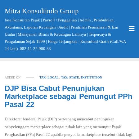
Skip
Mitra Konsultindo Group
to
content
Jasa Konsultan Pajak | Payroll / Penggajian | Admin., Pembukuan,
Akuntansi, Laporan Keuangan | Audit | Pendirian Perusahaan & Izin
Usaha | Manajemen Bisnis & Keuangan Lainnya | Terpercaya &
Pengalaman Sejak 1999 | Harga Terjangkau | Konsultasi Gratis (Call/WA
24 Jam): 082-11-22-900-33
ADDED ON
TAX, LOCAL
,
TAX, STATE, INSTITUTION
DJP Bisa Cabut Penunjukan
Marketplace sebagai Pemungut PPh
Pasal 22
Direktorat Jenderal Pajak (DJP) berwenang mencabut penunjukan
penyelenggara marketplace sebagai pihak lain yang memungut Pajak
Penghasilan (PPh) Pasal 22 apabila penyedia marketplace tersebut tidak lagi