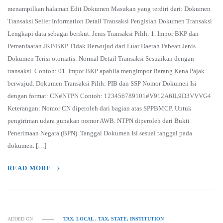
menampilkan halaman Edit Dokumen Masukan yang terdiri dari: Dokumen
Transaksi Seller Information Detail Transaksi Pengisian Dokumen Transaksi
Lengkapi data sebagai berikut. Jenis Transaksi Pilih: 1. Impor BKP dan
Pemanfaatan JKP/BKP Tidak Berwujud dari Luar Daerah Pabean Jenis
Dokumen Terisi otomatis: Normal Detail Transaksi Sesuaikan dengan
transaksi. Contoh: 01. Impor BKP apabila mengimpor Barang Kena Pajak
berwujud. Dokumen Transaksi Pilih: PIB dan SSP Nomor Dokumen Isi
dengan format: CN#NTPN Contoh: 123456789101#V912A6IL9D3VVVG4
Keterangan: Nomor CN diperoleh dari bagian atas SPPBMCP. Untuk
pengiriman udara gunakan nomor AWB. NTPN diperoleh dari Bukti
Penerimaan Negara (BPN). Tanggal Dokumen Isi sesuai tanggal pada
dokumen. […]
READ MORE
ADDED ON
TAX, LOCAL
,
TAX, STATE, INSTITUTION