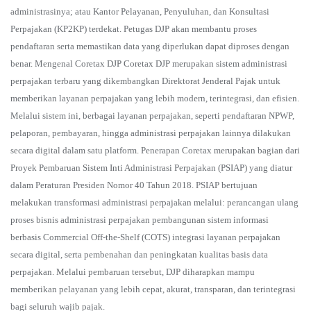
administrasinya; atau Kantor Pelayanan, Penyuluhan, dan Konsultasi
Perpajakan (KP2KP) terdekat. Petugas DJP akan membantu proses
pendaftaran serta memastikan data yang diperlukan dapat diproses dengan
benar. Mengenal Coretax DJP Coretax DJP merupakan sistem administrasi
perpajakan terbaru yang dikembangkan Direktorat Jenderal Pajak untuk
memberikan layanan perpajakan yang lebih modern, terintegrasi, dan efisien.
Melalui sistem ini, berbagai layanan perpajakan, seperti pendaftaran NPWP,
pelaporan, pembayaran, hingga administrasi perpajakan lainnya dilakukan
secara digital dalam satu platform. Penerapan Coretax merupakan bagian dari
Proyek Pembaruan Sistem Inti Administrasi Perpajakan (PSIAP) yang diatur
dalam Peraturan Presiden Nomor 40 Tahun 2018. PSIAP bertujuan
melakukan transformasi administrasi perpajakan melalui: perancangan ulang
proses bisnis administrasi perpajakan pembangunan sistem informasi
berbasis Commercial Off-the-Shelf (COTS) integrasi layanan perpajakan
secara digital, serta pembenahan dan peningkatan kualitas basis data
perpajakan. Melalui pembaruan tersebut, DJP diharapkan mampu
memberikan pelayanan yang lebih cepat, akurat, transparan, dan terintegrasi
bagi seluruh wajib pajak.