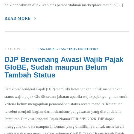
baik pencabutan dilakukan atas pemberitahuan marketplace maupun […]
READ MORE
ADDED ON
TAX, LOCAL
,
TAX, STATE, INSTITUTION
DJP Berwenang Awasi Wajib Pajak
GloBE, Sudah maupun Belum
Tambah Status
Direktorat Jenderal Pajak (DJP) memiliki kewenangan untuk menetapkan
status wajib pajak GloBE secara jabatan apabila wajib pajak yang memenuhi
kriteria belum mengajukan penambahan status secara mandiri. Ketentuan
tersebut menjadi bagian dari mekanisme pengawasan yang diatur dalam
Peraturan Direktur Jenderal Pajak Nomor PER-6/PJ/2026. DJP dapat
menggunakan data maupun informasi yang dimilikinya untuk menelusuri
wajib pajak yang masuk dalam cakupan GloBE. Tidak Hanya Wajib Pajak