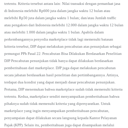
tertentu. Kriteria tersebut antara lain: Nilai transaksi dengan pemanfaat jasa
di Indonesia melebihi Rp600 juta dalam jangka waktu 12 bulan atau
melebihi Rp50 juta dalam jangka waktu 1 bulan; dan/atau Jumlah traffic
atau pengakses dari Indonesia melebihi 12.000 dalam jangka waktu 12 bulan
atau melebihi 1.000 dalam jangka waktu 1 bulan. Apabila dalam
perkembangannya penyedia marketplace tidak lagi memenuhi batasan
kriteria tersebut, DJP dapat melakukan pencabutan atas penunjukan sebagai
pemungut PPh Pasal 22. Pencabutan Bisa Dilakukan Berdasarkan Penelitian
DJP Pencabutan penunjukan tidak hanya dapat dilakukan berdasarkan
pemberitahuan dari marketplace. DJP juga dapat melakukan pencabutan
secara jabatan berdasarkan hasil penelitian dan pertimbangannya. Artinya,
terdapat dua kondisi yang dapat menjadi dasar pencabutan penunjukan.
Pertama, DJP menemukan bahwa marketplace sudah tidak memenuhi kriteria
tertentu. Kedua, marketplace sendiri menyampaikan pemberitahuan bahwa
pihaknya sudah tidak memenuhi kriteria yang dipersyaratkan. Untuk
marketplace yang ingin menyampaikan pemberitahuan pencabutan,
penyampaian dapat dilakukan secara langsung kepada Kantor Pelayanan
Pajak (KPP). Selain itu, pemberitahuan juga dapat disampaikan melalui