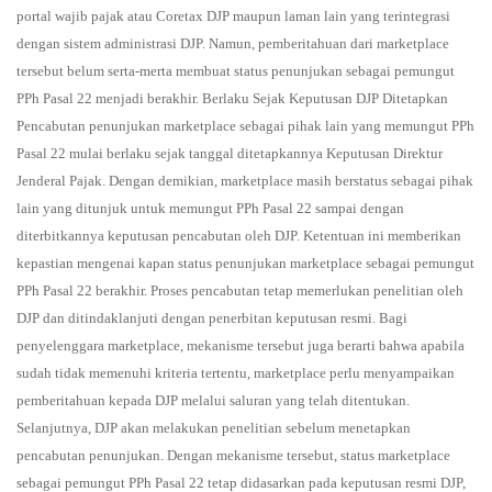
portal wajib pajak atau Coretax DJP maupun laman lain yang terintegrasi
dengan sistem administrasi DJP. Namun, pemberitahuan dari marketplace
tersebut belum serta-merta membuat status penunjukan sebagai pemungut
PPh Pasal 22 menjadi berakhir. Berlaku Sejak Keputusan DJP Ditetapkan
Pencabutan penunjukan marketplace sebagai pihak lain yang memungut PPh
Pasal 22 mulai berlaku sejak tanggal ditetapkannya Keputusan Direktur
Jenderal Pajak. Dengan demikian, marketplace masih berstatus sebagai pihak
lain yang ditunjuk untuk memungut PPh Pasal 22 sampai dengan
diterbitkannya keputusan pencabutan oleh DJP. Ketentuan ini memberikan
kepastian mengenai kapan status penunjukan marketplace sebagai pemungut
PPh Pasal 22 berakhir. Proses pencabutan tetap memerlukan penelitian oleh
DJP dan ditindaklanjuti dengan penerbitan keputusan resmi. Bagi
penyelenggara marketplace, mekanisme tersebut juga berarti bahwa apabila
sudah tidak memenuhi kriteria tertentu, marketplace perlu menyampaikan
pemberitahuan kepada DJP melalui saluran yang telah ditentukan.
Selanjutnya, DJP akan melakukan penelitian sebelum menetapkan
pencabutan penunjukan. Dengan mekanisme tersebut, status marketplace
sebagai pemungut PPh Pasal 22 tetap didasarkan pada keputusan resmi DJP,