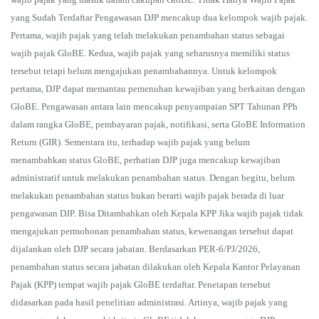
yang Sudah Terdaftar Pengawasan DJP mencakup dua kelompok wajib pajak.
Pertama, wajib pajak yang telah melakukan penambahan status sebagai
wajib pajak GloBE. Kedua, wajib pajak yang seharusnya memiliki status
tersebut tetapi belum mengajukan penambahannya. Untuk kelompok
pertama, DJP dapat memantau pemenuhan kewajiban yang berkaitan dengan
GloBE. Pengawasan antara lain mencakup penyampaian SPT Tahunan PPh
dalam rangka GloBE, pembayaran pajak, notifikasi, serta GloBE Information
Return (GIR). Sementara itu, terhadap wajib pajak yang belum
menambahkan status GloBE, perhatian DJP juga mencakup kewajiban
administratif untuk melakukan penambahan status. Dengan begitu, belum
melakukan penambahan status bukan berarti wajib pajak berada di luar
pengawasan DJP. Bisa Ditambahkan oleh Kepala KPP Jika wajib pajak tidak
mengajukan permohonan penambahan status, kewenangan tersebut dapat
dijalankan oleh DJP secara jabatan. Berdasarkan PER-6/PJ/2026,
penambahan status secara jabatan dilakukan oleh Kepala Kantor Pelayanan
Pajak (KPP) tempat wajib pajak GloBE terdaftar. Penetapan tersebut
didasarkan pada hasil penelitian administrasi. Artinya, wajib pajak yang