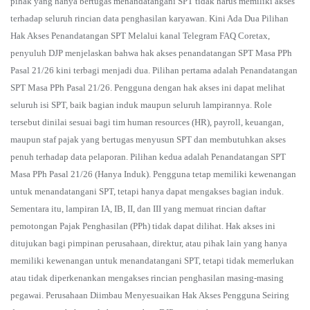
pihak yang hanya bertugas menandatangani SPT tidak harus memiliki akses
terhadap seluruh rincian data penghasilan karyawan. Kini Ada Dua Pilihan
Hak Akses Penandatangan SPT Melalui kanal Telegram FAQ Coretax,
penyuluh DJP menjelaskan bahwa hak akses penandatangan SPT Masa PPh
Pasal 21/26 kini terbagi menjadi dua. Pilihan pertama adalah Penandatangan
SPT Masa PPh Pasal 21/26. Pengguna dengan hak akses ini dapat melihat
seluruh isi SPT, baik bagian induk maupun seluruh lampirannya. Role
tersebut dinilai sesuai bagi tim human resources (HR), payroll, keuangan,
maupun staf pajak yang bertugas menyusun SPT dan membutuhkan akses
penuh terhadap data pelaporan. Pilihan kedua adalah Penandatangan SPT
Masa PPh Pasal 21/26 (Hanya Induk). Pengguna tetap memiliki kewenangan
untuk menandatangani SPT, tetapi hanya dapat mengakses bagian induk.
Sementara itu, lampiran IA, IB, II, dan III yang memuat rincian daftar
pemotongan Pajak Penghasilan (PPh) tidak dapat dilihat. Hak akses ini
ditujukan bagi pimpinan perusahaan, direktur, atau pihak lain yang hanya
memiliki kewenangan untuk menandatangani SPT, tetapi tidak memerlukan
atau tidak diperkenankan mengakses rincian penghasilan masing-masing
pegawai. Perusahaan Diimbau Menyesuaikan Hak Akses Pengguna Seiring