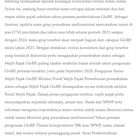
dihitung berdasarkan laporan keuangan konsolidasi entitas induk utama.
Selain itu, ambang batas tersebut harus tercapai dalam minimal dua dari
empat tahun pajak sebelum tahun pertama pemberlakuan GloBE. Sebagai
ilustrasi, apabila suatu grup perusahaan multinasional mencatatkan omzet di
atas €750 juta dalam dua tahun atau lebih selama periode 2021 sampai
dengan 2024, maka grup tersebut akan menjadi bagian dari cakupan GloBE
mulai tahun 2025. Dengan demikian, entitas konstituen dari grup tersebut
yang berada di Indonesia perlu mengajukan penambahan status sebagai
Wajib Pajak GloBE paling lambat sembilan bulan setelah tahun pengenaan
GloBE pertama berakhir, yaitu pada September 2026. Pengajuan Status
Wajib Pajak GloBE Melalui Portal Wajib Pajak Permohonan penambahan
status sebagai Wajib Pajak GloBE disampaikan secara elektronik melalui
Portal Wajib Pajak. Dalam proses pengajuan tersebut, wajib pajak perlu
menyampaikan sejumlah informasi, antara lain: Nama dan NPWP serta
informasi mengenai terpenuhinya status entitas induk utama Identitas entitas
induk utama Identitas grup perusahaan multinasional Tahun pertama
pengenaan GloBE Tlamat korespondensi NIK atau NPWP, nama, alamat
email, dan nomor telepon penanggung jawab. Surat Pemberitahuan