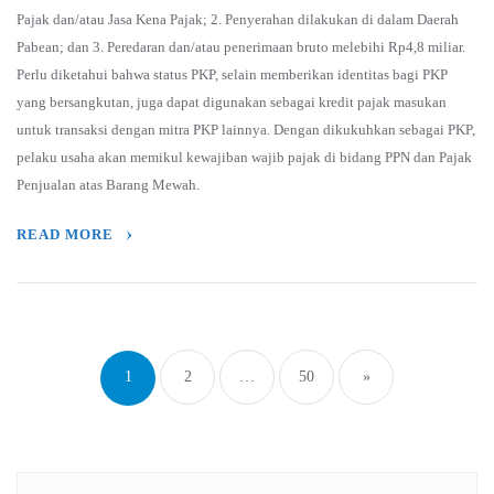
Pajak dan/atau Jasa Kena Pajak; 2. Penyerahan dilakukan di dalam Daerah
Pabean; dan 3. Peredaran dan/atau penerimaan bruto melebihi Rp4,8 miliar.
Perlu diketahui bahwa status PKP, selain memberikan identitas bagi PKP
yang bersangkutan, juga dapat digunakan sebagai kredit pajak masukan
untuk transaksi dengan mitra PKP lainnya. Dengan dikukuhkan sebagai PKP,
pelaku usaha akan memikul kewajiban wajib pajak di bidang PPN dan Pajak
Penjualan atas Barang Mewah.
READ MORE
Posts
navigation
1
2
…
50
»