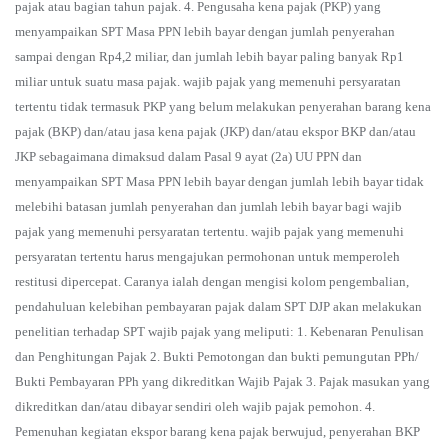
pajak atau bagian tahun pajak. 4. Pengusaha kena pajak (PKP) yang
menyampaikan SPT Masa PPN lebih bayar dengan jumlah penyerahan
sampai dengan Rp4,2 miliar, dan jumlah lebih bayar paling banyak Rp1
miliar untuk suatu masa pajak. wajib pajak yang memenuhi persyaratan
tertentu tidak termasuk PKP yang belum melakukan penyerahan barang kena
pajak (BKP) dan/atau jasa kena pajak (JKP) dan/atau ekspor BKP dan/atau
JKP sebagaimana dimaksud dalam Pasal 9 ayat (2a) UU PPN dan
menyampaikan SPT Masa PPN lebih bayar dengan jumlah lebih bayar tidak
melebihi batasan jumlah penyerahan dan jumlah lebih bayar bagi wajib
pajak yang memenuhi persyaratan tertentu. wajib pajak yang memenuhi
persyaratan tertentu harus mengajukan permohonan untuk memperoleh
restitusi dipercepat. Caranya ialah dengan mengisi kolom pengembalian,
pendahuluan kelebihan pembayaran pajak dalam SPT DJP akan melakukan
penelitian terhadap SPT wajib pajak yang meliputi: 1. Kebenaran Penulisan
dan Penghitungan Pajak 2. Bukti Pemotongan dan bukti pemungutan PPh/
Bukti Pembayaran PPh yang dikreditkan Wajib Pajak 3. Pajak masukan yang
dikreditkan dan/atau dibayar sendiri oleh wajib pajak pemohon. 4.
Pemenuhan kegiatan ekspor barang kena pajak berwujud, penyerahan BKP