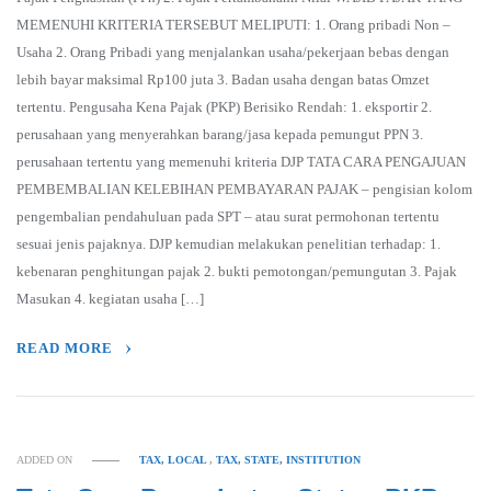
MEMENUHI KRITERIA TERSEBUT MELIPUTI: 1. Orang pribadi Non –
Usaha 2. Orang Pribadi yang menjalankan usaha/pekerjaan bebas dengan
lebih bayar maksimal Rp100 juta 3. Badan usaha dengan batas Omzet
tertentu. Pengusaha Kena Pajak (PKP) Berisiko Rendah: 1. eksportir 2.
perusahaan yang menyerahkan barang/jasa kepada pemungut PPN 3.
perusahaan tertentu yang memenuhi kriteria DJP TATA CARA PENGAJUAN
PEMBEMBALIAN KELEBIHAN PEMBAYARAN PAJAK – pengisian kolom
pengembalian pendahuluan pada SPT – atau surat permohonan tertentu
sesuai jenis pajaknya. DJP kemudian melakukan penelitian terhadap: 1.
kebenaran penghitungan pajak 2. bukti pemotongan/pemungutan 3. Pajak
Masukan 4. kegiatan usaha […]
READ MORE
ADDED ON
TAX, LOCAL
,
TAX, STATE, INSTITUTION