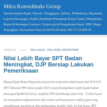
Skip
Mitra Konsultindo Group
to
Jasa Konsultan Pajak | Payroll / Penggajian | Admin., Pembukuan, Akuntansi,
content
Laporan Keuangan | Audit | Pendirian Perusahaan & Izin Usaha | Manajemen
Bisnis & Keuangan Lainnya | Terpercaya & Pengalaman Sejak 1999 | Harga
Terjangkau | Konsultasi Gratis (Call/WA 24 Jam): 082-11-22-900-33
ADDED ON
TAX, LOCAL
,
TAX, STATE, INSTITUTION
Nilai Lebih Bayar SPT Badan
Meningkat, DJP Bersiap Lakukan
Pemeriksaan
Dirjen Pajak Bimo Wijayanto menyebut total nilai lebih bayar dari 874.476
SPT Tahunan PPh tahun pajak 2025 yang disampaikan wajib pajak badan
mencapai Rp48,64 triliun, tumbuh 59% ketimbang tahun lalu. “Lebih bayar
itu merupakan implementasi dari sistem self assessment wajib pajak yang
menghitung, membayar, dan melaporkan sendiri. Jadi, ini hal biasa, SPT