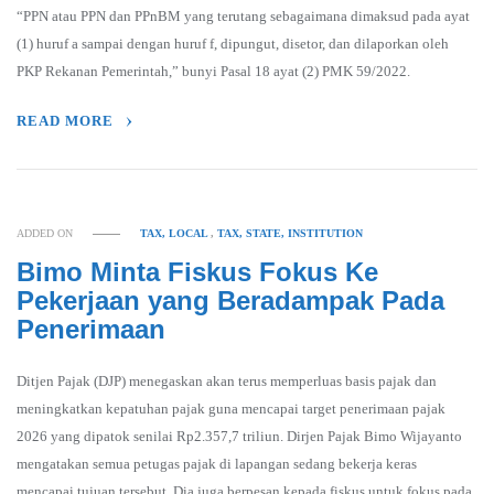
“PPN atau PPN dan PPnBM yang terutang sebagaimana dimaksud pada ayat
(1) huruf a sampai dengan huruf f, dipungut, disetor, dan dilaporkan oleh
PKP Rekanan Pemerintah,” bunyi Pasal 18 ayat (2) PMK 59/2022.
READ MORE
ADDED ON
TAX, LOCAL
,
TAX, STATE, INSTITUTION
Bimo Minta Fiskus Fokus Ke
Pekerjaan yang Beradampak Pada
Penerimaan
Ditjen Pajak (DJP) menegaskan akan terus memperluas basis pajak dan
meningkatkan kepatuhan pajak guna mencapai target penerimaan pajak
2026 yang dipatok senilai Rp2.357,7 triliun. Dirjen Pajak Bimo Wijayanto
mengatakan semua petugas pajak di lapangan sedang bekerja keras
mencapai tujuan tersebut. Dia juga berpesan kepada fiskus untuk fokus pada