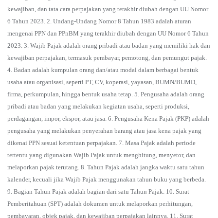
kewajiban, dan tata cara perpajakan yang terakhir diubah dengan UU Nomor
6 Tahun 2023. 2. Undang-Undang Nomor 8 Tahun 1983 adalah aturan
mengenai PPN dan PPnBM yang terakhir diubah dengan UU Nomor 6 Tahun
2023. 3. Wajib Pajak adalah orang pribadi atau badan yang memiliki hak dan
kewajiban perpajakan, termasuk pembayar, pemotong, dan pemungut pajak.
4. Badan adalah kumpulan orang dan/atau modal dalam berbagai bentuk
usaha atau organisasi, seperti PT, CV, koperasi, yayasan, BUMN/BUMD,
firma, perkumpulan, hingga bentuk usaha tetap. 5. Pengusaha adalah orang
pribadi atau badan yang melakukan kegiatan usaha, seperti produksi,
perdagangan, impor, ekspor, atau jasa. 6. Pengusaha Kena Pajak (PKP) adalah
pengusaha yang melakukan penyerahan barang atau jasa kena pajak yang
dikenai PPN sesuai ketentuan perpajakan. 7. Masa Pajak adalah periode
tertentu yang digunakan Wajib Pajak untuk menghitung, menyetor, dan
melaporkan pajak terutang. 8. Tahun Pajak adalah jangka waktu satu tahun
kalender, kecuali jika Wajib Pajak menggunakan tahun buku yang berbeda.
9. Bagian Tahun Pajak adalah bagian dari satu Tahun Pajak. 10. Surat
Pemberitahuan (SPT) adalah dokumen untuk melaporkan perhitungan,
pembayaran, objek pajak, dan kewajiban perpajakan lainnya. 11. Surat