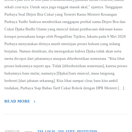
sekali cost-nya. Untuk saya juga enggak masuk akal,” ujarnya. Tanggapan
Purbaya Soal Dirjen Bea Cukai yang Terseret Kasus Menteri Keuangan
Purbaya Yudhi Sadewa memberikan tanggapan perihal nama Dirjen Bea dan
Cukai Djaka Budhi Utama yang muncul dalam pembacaan dakwaan kasus
korupsi perusahaan kargo oleh Pengadilan Tipikor, Jakarta pada 6 Mei 2026
Purbaya menyatakan dirinya masih meninjau proses hukum yang sedang
berjalan. Namun demikian, dia menegaskan bahwa Djaka tidak akan serta
merta dicopot dari jabatannya ataupun diberhentikan sementara. “Kita lihat
proses hukumnya seperti apa. Tidak [diberhentikan sementara], karena proses
hukumnya baru mulai, namanya [Djaka] baru muncul, masa langsung
berhenti [dari jabatan sekarang]. Kita lihat sampai clear, baru kita ambil
tindakan, Purbaya Siap Bahas Tarif Cukai Rokok dengan DPR Menteri […]
READ MORE
ADDED ON
TAX, LOCAL
,
TAX, STATE, INSTITUTION