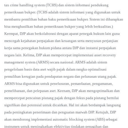
tax crime handling system (TCHS) dan sistem informasi pendukung
pemeriksaan bukper. (TCHS adalah sistem informasi yang digunakan untuk
membantu pemilihan bahan baku pemeriksaan bukper. Sistem ini diharapkan
bisa menghasilkan bahan pemeriksaan bukper yang lebih berkualitas.)
Keempat, DJP akan berkolaborasi dengan aparat penegak hukum lain guna
mencegah kejahatan perpajakan dan keuangan serta menyusun perjanjian
kerja sama penegakan hukum pidana antara DJP dan instansi perpajakan
negara lain. Kelima, DJP akan mempercepat implementasi asset recovery
management system (ARMS) secara nasional. ARMS adalah sistem
pengelolaan basis data aset wajib pajak dalam rangka optimalisasi
pemulihan kerugian pada pendapatan negara dan pelunasan utang pajak.
ARMS bisa digunakan untuk penelusuran, pemanfaatan, pengamanan,
pemeliharaan, dan pelepasan aset. Keenam, DJP akan mengoptimalkan dan
mempercepat pencairan piutang pajak dengan fokus pada piutang bernilai
signifikan dan potensial untuk dicairkan. Hal ini akan berdampak langsung
pada peningkatan penerimaan dan penguatan marwah DJP. Ketujuh, DJP
akan mendorong implementasi automatic blocking system (ABS) sebagai
instrumen untuk meningkatkan efektivitas tindakan penagihan dan