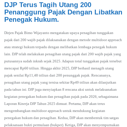
DJP Terus Tagih Utang 200
Penanggung Pajak Dengan Libatkan
Penegak Hukum.
Dirjen Pajak Bimo Wijayanto mengatakan upaya penagihan tunggakan
pajak dari 200 wajib pajak dilaksanakan dengan metode multidoor approach
atau strategi hukum terpadu dengan melibatkan lembaga penegak hukum
lain. DJP telah melakukan penagihan utang pajak dari 200 wajib pajak yang
putusannya sudah inkrah sejak 2025. Adapun total tunggakan pajak tersebut
mencapai Rp60 triliun. Hingga akhir 2025, DJP berhasil menagih utang
pajak senilai Rp11,48 triliun dari 200 penunggak pajak. Rencananya,
penagihan utang pajak yang tersisa sekitar Rp49 triliun akan dilanjutkan
pada tahun ini. DJP juga menyiapkan 8 rencana aksi untuk melaksanakan
kegiatan penegakan hukum dan penagihan pajak pada 2026, sebagaimana
Laporan Kinerja DJP Tahun 2025 dimuat. Pertama, DJP akan terus
mengembangkan multidoor approach untuk mendukung kegiatan
penegakan hukum dan penagihan. Kedua, DJP akan membentuk tim satgas
pelaksanaan bukti permulaan (bukper). Ketiga, DJP akan menyempurnakan