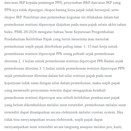
dan/atau JKP kepada pemungut PPN, penyerahan BKP dan/atau JKP yang
PPN-nya tidak dipungut, ekspor barang kena pajak tidak berwujud, serta
ekspor JKP. Penelitian atas pemenuhan kegiatan ini dilakukan dalam hal
permohonan restitusi dipercepat diajukan pada masa pajak selain akhir tahun
buku. PMK 28/2026 mengatur bahwa Surat Keputusan Pengembalian
Pendahuluan Kelebihan Pajak yang berisi menerima atau menolak
permohonan wajib pajak diterbitkan paling lama: 1. 15 hari kerja untuk
permohonan restitusi dipercepat PPh orang pribadi sejak permohonan
diterima 2. 1 bulan untuk permohonan restitusi dipercepat PPh Badan sejak
permohonan diterima 3. 1 bulan untuk permohonan restitusi dipercepat PPN
sejak permohonan diterima dalam hal nilai restitusi pajak pada surat
keputusan tidak sama dengan nilai dalam permohonan, maka wajib pajak
yang memenuhi persyaratan tertentu dapat mengajukan kembali
permohonan restitusi dipercepat atas selisih kelebihan pembayaran pajak
yang belum dikembalikan melalui surat tersendiri. permohonan melalui surat
tersendiri dapat disampaikan secara elektronik melalui coretax system. Jika
tidak bisa menyampaikan secara elektronik, wajib pajak dapat
menyampaikan surat tersendiri secara langsung ataupun melalui pos, kurir,