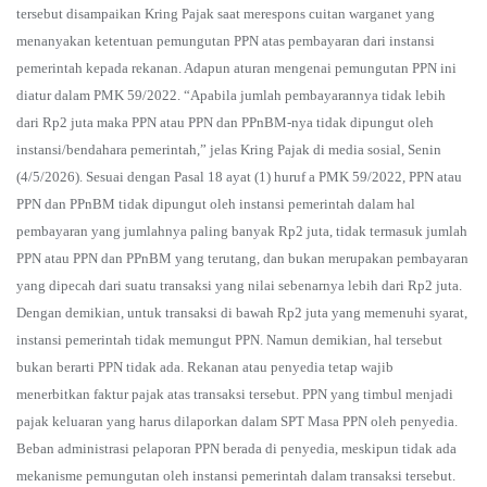
tersebut disampaikan Kring Pajak saat merespons cuitan warganet yang
menanyakan ketentuan pemungutan PPN atas pembayaran dari instansi
pemerintah kepada rekanan. Adapun aturan mengenai pemungutan PPN ini
diatur dalam PMK 59/2022. “Apabila jumlah pembayarannya tidak lebih
dari Rp2 juta maka PPN atau PPN dan PPnBM-nya tidak dipungut oleh
instansi/bendahara pemerintah,” jelas Kring Pajak di media sosial, Senin
(4/5/2026). Sesuai dengan Pasal 18 ayat (1) huruf a PMK 59/2022, PPN atau
PPN dan PPnBM tidak dipungut oleh instansi pemerintah dalam hal
pembayaran yang jumlahnya paling banyak Rp2 juta, tidak termasuk jumlah
PPN atau PPN dan PPnBM yang terutang, dan bukan merupakan pembayaran
yang dipecah dari suatu transaksi yang nilai sebenarnya lebih dari Rp2 juta.
Dengan demikian, untuk transaksi di bawah Rp2 juta yang memenuhi syarat,
instansi pemerintah tidak memungut PPN. Namun demikian, hal tersebut
bukan berarti PPN tidak ada. Rekanan atau penyedia tetap wajib
menerbitkan faktur pajak atas transaksi tersebut. PPN yang timbul menjadi
pajak keluaran yang harus dilaporkan dalam SPT Masa PPN oleh penyedia.
Beban administrasi pelaporan PPN berada di penyedia, meskipun tidak ada
mekanisme pemungutan oleh instansi pemerintah dalam transaksi tersebut.