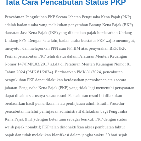
Tata Cara Pencabutan Status PKP
Pencabutan Pengukuhan PKP Secara Jabatan Pengusaha Kena Pajak (PKP)
adalah badan usaha yang melakukan penyerahan Barang Kena Pajak (BKP)
dan/atau Jasa Kena Pajak (JKP) yang dikenakan pajak berdasarkan Undang-
Undang PPN. Dengan kata lain, badan usaha berstatus PKP wajib memungut,
menyetor, dan melaporkan PPN atau PPnBM atas penyerahan BKP/JKP.
Perihal pencabutan PKP telah diatur dalam Peraturan Menteri Keuangan
Nomor 147/PMK.03/2017 s.t.d.t.d. Peraturan Menteri Keuangan Nomor 81
Tahun 2024 (PMK 81/2024). Berdasarkan PMK 81/2024, pencabutan
pengukuhan PKP dapat dilakukan berdasarkan permohonan atau secara
jabatan. Pengusaha Kena Pajak (PKP) yang tidak lagi memenuhi persyaratan
dapat dicabut statusnya secara resmi. Pencabutan resmi ini dilakukan
berdasarkan hasil pemeriksaan atau peninjauan administratif. Prosedur
pencabutan melalui peninjauan administratif dilakukan bagi Pengusaha
Kena Pajak (PKP) dengan ketentuan sebagai berikut: PKP dengan status
wajib pajak nonaktif; PKP telah dinonaktifkan akses pembuatan faktur
pajak dan tidak melakukan klarifikasi dalam jangka waktu 30 hari sejak