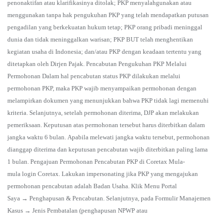
penonaktifan atau klarifikasinya ditolak; PKP menyalahgunakan atau
menggunakan tanpa hak pengukuhan PKP yang telah mendapatkan putusan
pengadilan yang berkekuatan hukum tetap; PKP orang pribadi meninggal
dunia dan tidak meninggalkan warisan; PKP BUT telah menghentikan
kegiatan usaha di Indonesia; dan/atau PKP dengan keadaan tertentu yang
ditetapkan oleh Dirjen Pajak. Pencabutan Pengukuhan PKP Melalui
Permohonan Dalam hal pencabutan status PKP dilakukan melalui
permohonan PKP, maka PKP wajib menyampaikan permohonan dengan
melampirkan dokumen yang menunjukkan bahwa PKP tidak lagi memenuhi
kriteria. Selanjutnya, setelah permohonan diterima, DJP akan melakukan
pemeriksaan. Keputusan atas permohonan tersebut harus diterbitkan dalam
jangka waktu 6 bulan. Apabila melewati jangka waktu tersebut, permohonan
dianggap diterima dan keputusan pencabutan wajib diterbitkan paling lama
1 bulan. Pengajuan Permohonan Pencabutan PKP di Coretax Mula-
mula login Coretax. Lakukan impersonating jika PKP yang mengajukan
permohonan pencabutan adalah Badan Usaha. Klik Menu Portal
Saya → Penghapusan & Pencabutan. Selanjutnya, pada Formulir Manajemen
Kasus → Jenis Pembatalan (penghapusan NPWP atau