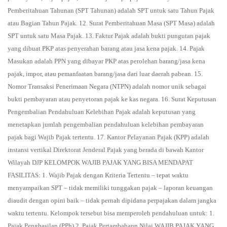
Pemberitahuan Tahunan (SPT Tahunan) adalah SPT untuk satu Tahun Pajak
atau Bagian Tahun Pajak. 12. Surat Pemberitahuan Masa (SPT Masa) adalah
SPT untuk satu Masa Pajak. 13. Faktur Pajak adalah bukti pungutan pajak
yang dibuat PKP atas penyerahan barang atau jasa kena pajak. 14. Pajak
Masukan adalah PPN yang dibayar PKP atas perolehan barang/jasa kena
pajak, impor, atau pemanfaatan barang/jasa dari luar daerah pabean. 15.
Nomor Transaksi Penerimaan Negara (NTPN) adalah nomor unik sebagai
bukti pembayaran atau penyetoran pajak ke kas negara. 16. Surat Keputusan
Pengembalian Pendahuluan Kelebihan Pajak adalah keputusan yang
menetapkan jumlah pengembalian pendahuluan kelebihan pembayaran
pajak bagi Wajib Pajak tertentu. 17. Kantor Pelayanan Pajak (KPP) adalah
instansi vertikal Direktorat Jenderal Pajak yang berada di bawah Kantor
Wilayah DJP KELOMPOK WAJIB PAJAK YANG BISA MENDAPAT
FASILITAS: 1. Wajib Pajak dengan Kriteria Tertentu – tepat waktu
menyampaikan SPT – tidak memiliki tunggakan pajak – laporan keuangan
diaudit dengan opini baik – tidak pernah dipidana perpajakan dalam jangka
waktu tertentu. Kelompok tersebut bisa memperoleh pendahuluan untuk: 1.
Pajak Penghasilan (PPh) 2. Pajak Pertambahann Nilai WAJIB PAJAK YANG