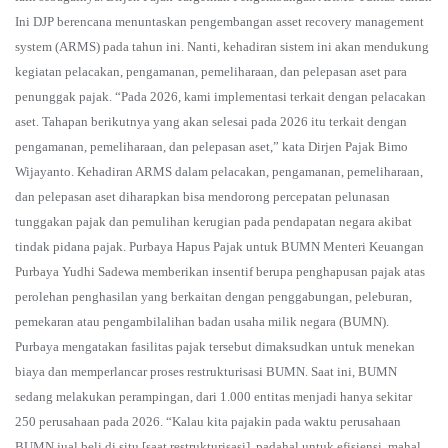
Ini DJP berencana menuntaskan pengembangan asset recovery management
system (ARMS) pada tahun ini. Nanti, kehadiran sistem ini akan mendukung
kegiatan pelacakan, pengamanan, pemeliharaan, dan pelepasan aset para
penunggak pajak. “Pada 2026, kami implementasi terkait dengan pelacakan
aset. Tahapan berikutnya yang akan selesai pada 2026 itu terkait dengan
pengamanan, pemeliharaan, dan pelepasan aset,” kata Dirjen Pajak Bimo
Wijayanto. Kehadiran ARMS dalam pelacakan, pengamanan, pemeliharaan,
dan pelepasan aset diharapkan bisa mendorong percepatan pelunasan
tunggakan pajak dan pemulihan kerugian pada pendapatan negara akibat
tindak pidana pajak. Purbaya Hapus Pajak untuk BUMN Menteri Keuangan
Purbaya Yudhi Sadewa memberikan insentif berupa penghapusan pajak atas
perolehan penghasilan yang berkaitan dengan penggabungan, peleburan,
pemekaran atau pengambilalihan badan usaha milik negara (BUMN).
Purbaya mengatakan fasilitas pajak tersebut dimaksudkan untuk menekan
biaya dan memperlancar proses restrukturisasi BUMN. Saat ini, BUMN
sedang melakukan perampingan, dari 1.000 entitas menjadi hanya sekitar
250 perusahaan pada 2026. “Kalau kita pajakin pada waktu perusahaan
BUMN jual beli di situ [saat restrukturisasi], padahal untuk efisiensi, mahal