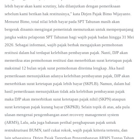
lebih bayar akan kami scrutiny, lalu dilanjutkan dengan pemeriksaan
sebelum kami berikan hak restitusinya,” kata Dirjen Pajak Bimo Wijayanto.
Menurut Bimo, total nilai lebih bayar pada SPT Tahunan masih akan
bergerak dinamis mengingat pemerintah memutuskan untuk memperpanjang
jangka waktu pelaporan SPT Tahunan bagi wajib pajak badan hingga 31 Mei
2026. Sebagai informasi, wajib pajak berhak mengajukan permohonan
restitusi dalam hal terdapat kelebihan pembayaran pajak. Nanti, DJP akan
memeriksa atas permohonan restitusi dan menerbitkan surat ketetapan pajak
maksimal 12 bulan sejak surat permohonan diterima lengkap. Jika hasil
pemeriksaan menunjukkan adanya kelebihan pembayaran pajak, DJP akan
menerbitkan surat ketetapan pajak lebih bayar (SKPLB). Namun, dalam hal
hasil pemeriksaan menunjukkan tidak ada kelebihan pembayaran pajak
maka DJP akan menerbitkan surat ketetapan pajak nihil (SKPN) ataupun
surat ketetapan pajak kurang bayar (SKPKB). Selain topik di atas, ada pula
ulasan mengenai pengembangan asset recovery management system
(ARMS), Lalu, ada juga bahasan perihal penghapusan pajak untuk
restrukturisasi BUMN, tarif cukai rokok, wajib pajak kriteria tertentu, dan
lain sebagainya. Dirjen Pajak Targetkan Pengembangan ARMS Tuntas Tahun