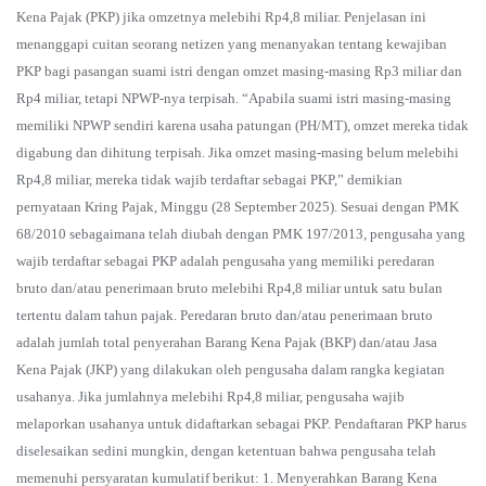
Kena Pajak (PKP) jika omzetnya melebihi Rp4,8 miliar. Penjelasan ini
menanggapi cuitan seorang netizen yang menanyakan tentang kewajiban
PKP bagi pasangan suami istri dengan omzet masing-masing Rp3 miliar dan
Rp4 miliar, tetapi NPWP-nya terpisah. “Apabila suami istri masing-masing
memiliki NPWP sendiri karena usaha patungan (PH/MT), omzet mereka tidak
digabung dan dihitung terpisah. Jika omzet masing-masing belum melebihi
Rp4,8 miliar, mereka tidak wajib terdaftar sebagai PKP,” demikian
pernyataan Kring Pajak, Minggu (28 September 2025). Sesuai dengan PMK
68/2010 sebagaimana telah diubah dengan PMK 197/2013, pengusaha yang
wajib terdaftar sebagai PKP adalah pengusaha yang memiliki peredaran
bruto dan/atau penerimaan bruto melebihi Rp4,8 miliar untuk satu bulan
tertentu dalam tahun pajak. Peredaran bruto dan/atau penerimaan bruto
adalah jumlah total penyerahan Barang Kena Pajak (BKP) dan/atau Jasa
Kena Pajak (JKP) yang dilakukan oleh pengusaha dalam rangka kegiatan
usahanya. Jika jumlahnya melebihi Rp4,8 miliar, pengusaha wajib
melaporkan usahanya untuk didaftarkan sebagai PKP. Pendaftaran PKP harus
diselesaikan sedini mungkin, dengan ketentuan bahwa pengusaha telah
memenuhi persyaratan kumulatif berikut: 1. Menyerahkan Barang Kena