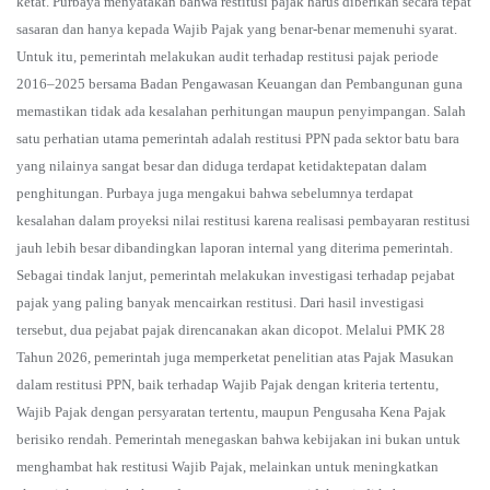
ketat. Purbaya menyatakan bahwa restitusi pajak harus diberikan secara tepat
sasaran dan hanya kepada Wajib Pajak yang benar-benar memenuhi syarat.
Untuk itu, pemerintah melakukan audit terhadap restitusi pajak periode
2016–2025 bersama Badan Pengawasan Keuangan dan Pembangunan guna
memastikan tidak ada kesalahan perhitungan maupun penyimpangan. Salah
satu perhatian utama pemerintah adalah restitusi PPN pada sektor batu bara
yang nilainya sangat besar dan diduga terdapat ketidaktepatan dalam
penghitungan. Purbaya juga mengakui bahwa sebelumnya terdapat
kesalahan dalam proyeksi nilai restitusi karena realisasi pembayaran restitusi
jauh lebih besar dibandingkan laporan internal yang diterima pemerintah.
Sebagai tindak lanjut, pemerintah melakukan investigasi terhadap pejabat
pajak yang paling banyak mencairkan restitusi. Dari hasil investigasi
tersebut, dua pejabat pajak direncanakan akan dicopot. Melalui PMK 28
Tahun 2026, pemerintah juga memperketat penelitian atas Pajak Masukan
dalam restitusi PPN, baik terhadap Wajib Pajak dengan kriteria tertentu,
Wajib Pajak dengan persyaratan tertentu, maupun Pengusaha Kena Pajak
berisiko rendah. Pemerintah menegaskan bahwa kebijakan ini bukan untuk
menghambat hak restitusi Wajib Pajak, melainkan untuk meningkatkan