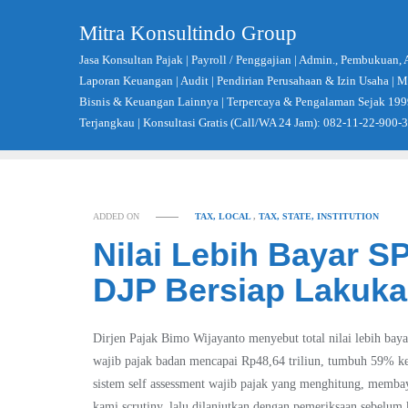
Skip
Mitra Konsultindo Group
to
content
Jasa Konsultan Pajak | Payroll / Penggajian | Admin., Pembukuan, 
Laporan Keuangan | Audit | Pendirian Perusahaan & Izin Usaha |
Bisnis & Keuangan Lainnya | Terpercaya & Pengalaman Sejak 199
Terjangkau | Konsultasi Gratis (Call/WA 24 Jam): 082-11-22-900-
ADDED ON
TAX, LOCAL
,
TAX, STATE, INSTITUTION
Nilai Lebih Bayar S
DJP Bersiap Lakuk
Dirjen Pajak Bimo Wijayanto menyebut total nilai lebih ba
wajib pajak badan mencapai Rp48,64 triliun, tumbuh 59% ke
sistem self assessment wajib pajak yang menghitung, membaya
kami scrutiny, lalu dilanjutkan dengan pemeriksaan sebelum 