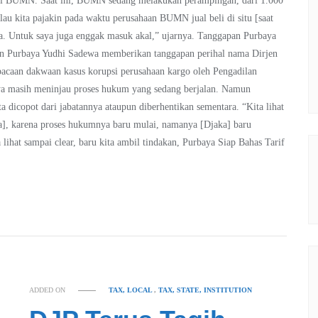
asi BUMN. Saat ini, BUMN sedang melakukan perampingan, dari 1.000
lau kita pajakin pada waktu perusahaan BUMN jual beli di situ [saat
-nya. Untuk saya juga enggak masuk akal,” ujarnya. Tanggapan Purbaya
an Purbaya Yudhi Sadewa memberikan tanggapan perihal nama Dirjen
caan dakwaan kasus korupsi perusahaan kargo oleh Pengadilan
nya masih meninjau proses hukum yang sedang berjalan. Namun
 dicopot dari jabatannya ataupun diberhentikan sementara. “Kita lihat
ra], karena proses hukumnya baru mulai, namanya [Djaka] baru
 lihat sampai clear, baru kita ambil tindakan, Purbaya Siap Bahas Tarif
ADDED ON
TAX, LOCAL
,
TAX, STATE, INSTITUTION