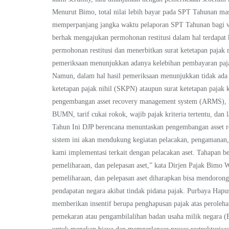
Menurut Bimo, total nilai lebih bayar pada SPT Tahunan m
memperpanjang jangka waktu pelaporan SPT Tahunan bagi wa
berhak mengajukan permohonan restitusi dalam hal terdapat
permohonan restitusi dan menerbitkan surat ketetapan pajak 
pemeriksaan menunjukkan adanya kelebihan pembayaran paja
Namun, dalam hal hasil pemeriksaan menunjukkan tidak ada
ketetapan pajak nihil (SKPN) ataupun surat ketetapan pajak 
pengembangan asset recovery management system (ARMS), Lal
BUMN, tarif cukai rokok, wajib pajak kriteria tertentu, da
Tahun Ini DJP berencana menuntaskan pengembangan asset r
sistem ini akan mendukung kegiatan pelacakan, pengamanan,
kami implementasi terkait dengan pelacakan aset. Tahapan be
pemeliharaan, dan pelepasan aset,” kata Dirjen Pajak Bim
pemeliharaan, dan pelepasan aset diharapkan bisa mendoron
pendapatan negara akibat tindak pidana pajak. Purbaya H
memberikan insentif berupa penghapusan pajak atas peroleh
pemekaran atau pengambilalihan badan usaha milik negara (