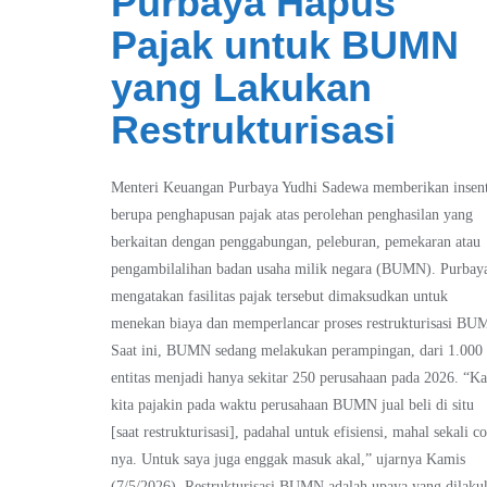
Purbaya Hapus
Pajak untuk BUMN
yang Lakukan
Restrukturisasi
Menteri Keuangan Purbaya Yudhi Sadewa memberikan insent
berupa penghapusan pajak atas perolehan penghasilan yang
berkaitan dengan penggabungan, peleburan, pemekaran atau
pengambilalihan badan usaha milik negara (BUMN). Purbay
mengatakan fasilitas pajak tersebut dimaksudkan untuk
menekan biaya dan memperlancar proses restrukturisasi BU
Saat ini, BUMN sedang melakukan perampingan, dari 1.000
entitas menjadi hanya sekitar 250 perusahaan pada 2026. “Ka
kita pajakin pada waktu perusahaan BUMN jual beli di situ
[saat restrukturisasi], padahal untuk efisiensi, mahal sekali co
nya. Untuk saya juga enggak masuk akal,” ujarnya Kamis
(7/5/2026). Restrukturisasi BUMN adalah upaya yang dilaku