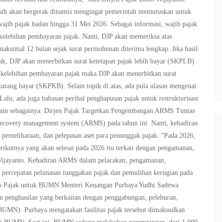
asih akan bergerak dinamis mengingat pemerintah memutuskan untuk
jib pajak badan hingga 31 Mei 2026. Sebagai informasi, wajib pajak
 kelebihan pembayaran pajak. Nanti, DJP akan memeriksa atas
maksimal 12 bulan sejak surat permohonan diterima lengkap. Jika hasil
k, DJP akan menerbitkan surat ketetapan pajak lebih bayar (SKPLB).
 kelebihan pembayaran pajak maka DJP akan menerbitkan surat
kurang bayar (SKPKB). Selain topik di atas, ada pula ulasan mengenai
u, ada juga bahasan perihal penghapusan pajak untuk restrukturisasi
n lain sebagainya. Dirjen Pajak Targetkan Pengembangan ARMS Tuntas
ecovery management system (ARMS) pada tahun ini. Nanti, kehadiran
 pemeliharaan, dan pelepasan aset para penunggak pajak. “Pada 2026,
rikutnya yang akan selesai pada 2026 itu terkait dengan pengamanan,
o Wijayanto. Kehadiran ARMS dalam pelacakan, pengamanan,
g percepatan pelunasan tunggakan pajak dan pemulihan kerugian pada
apus Pajak untuk BUMN Menteri Keuangan Purbaya Yudhi Sadewa
an penghasilan yang berkaitan dengan penggabungan, peleburan,
BUMN). Purbaya mengatakan fasilitas pajak tersebut dimaksudkan