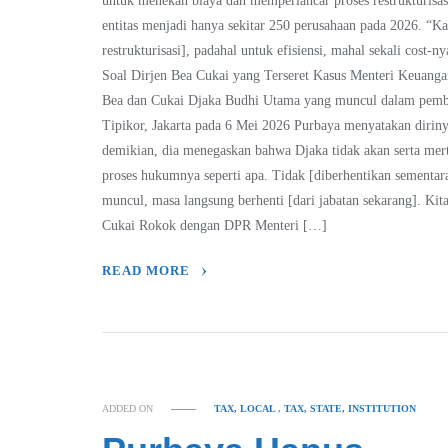
untuk menekan biaya dan memperlancar proses restrukturis
entitas menjadi hanya sekitar 250 perusahaan pada 2026. “Ka
restrukturisasi], padahal untuk efisiensi, mahal sekali cost
Soal Dirjen Bea Cukai yang Terseret Kasus Menteri Keuang
Bea dan Cukai Djaka Budhi Utama yang muncul dalam pemba
Tipikor, Jakarta pada 6 Mei 2026 Purbaya menyatakan diri
demikian, dia menegaskan bahwa Djaka tidak akan serta merta
proses hukumnya seperti apa. Tidak [diberhentikan sementa
muncul, masa langsung berhenti [dari jabatan sekarang]. Kita
Cukai Rokok dengan DPR Menteri […]
READ MORE
ADDED ON
TAX, LOCAL
,
TAX, STATE, INSTITUTION