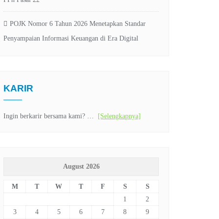
POJK Nomor 6 Tahun 2026 Menetapkan Standar
Penyampaian Informasi Keuangan di Era Digital
KARIR
Ingin berkarir bersama kami? …
[Selengkapnya]
August 2026
M
T
W
T
F
S
S
1
2
3
4
5
6
7
8
9