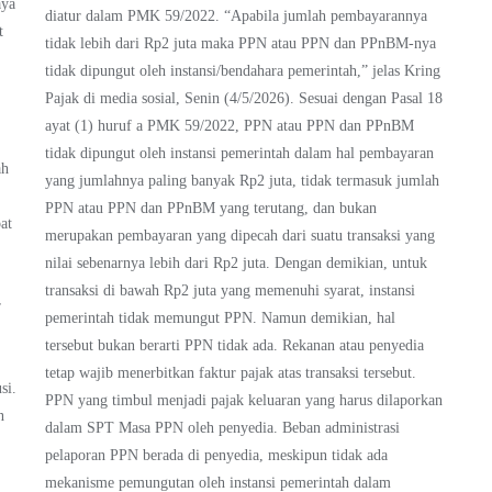
aya
diatur dalam PMK 59/2022. “Apabila jumlah pembayarannya
t
tidak lebih dari Rp2 juta maka PPN atau PPN dan PPnBM-nya
tidak dipungut oleh instansi/bendahara pemerintah,” jelas Kring
Pajak di media sosial, Senin (4/5/2026). Sesuai dengan Pasal 18
ayat (1) huruf a PMK 59/2022, PPN atau PPN dan PPnBM
tidak dipungut oleh instansi pemerintah dalam hal pembayaran
ah
yang jumlahnya paling banyak Rp2 juta, tidak termasuk jumlah
PPN atau PPN dan PPnBM yang terutang, dan bukan
at
merupakan pembayaran yang dipecah dari suatu transaksi yang
nilai sebenarnya lebih dari Rp2 juta. Dengan demikian, untuk
transaksi di bawah Rp2 juta yang memenuhi syarat, instansi
r
pemerintah tidak memungut PPN. Namun demikian, hal
tersebut bukan berarti PPN tidak ada. Rekanan atau penyedia
tetap wajib menerbitkan faktur pajak atas transaksi tersebut.
si.
PPN yang timbul menjadi pajak keluaran yang harus dilaporkan
n
dalam SPT Masa PPN oleh penyedia. Beban administrasi
pelaporan PPN berada di penyedia, meskipun tidak ada
mekanisme pemungutan oleh instansi pemerintah dalam