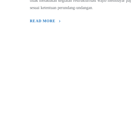
tidak melakukan kegiatan restrukturisasi wajib membayar pa
sesuai ketentuan perundang-undangan.
READ MORE