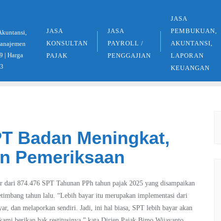
JASA
JASA
JASA
PEMBUKUAN,
Akuntansi,
KONSULTAN
PAYROLL /
AKUNTANSI,
 Manajemen
9 | Harga
PAJAK
PENGGAJIAN
LAPORAN
33
KEUANGAN
PT Badan Meningkat,
an Pemeriksaan
yar dari 874.476 SPT Tahunan PPh tahun pajak 2025 yang disampaikan
timbang tahun lalu. “Lebih bayar itu merupakan implementasi dari
r, dan melaporkan sendiri. Jadi, ini hal biasa, SPT lebih bayar akan
kami berikan hak restitusinya,” kata Dirjen Pajak Bimo Wijayanto.