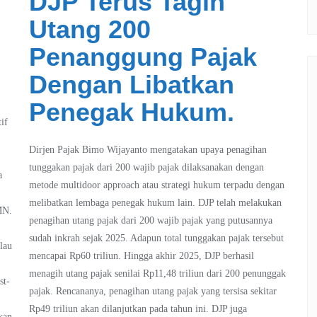
DJP Terus Tagih
Utang 200
Penanggung Pajak
Dengan Libatkan
Penegak Hukum.
if
Dirjen Pajak Bimo Wijayanto mengatakan upaya penagihan
tunggakan pajak dari 200 wajib pajak dilaksanakan dengan
a
metode multidoor approach atau strategi hukum terpadu dengan
melibatkan lembaga penegak hukum lain. DJP telah melakukan
MN.
penagihan utang pajak dari 200 wajib pajak yang putusannya
sudah inkrah sejak 2025. Adapun total tunggakan pajak tersebut
lau
mencapai Rp60 triliun. Hingga akhir 2025, DJP berhasil
menagih utang pajak senilai Rp11,48 triliun dari 200 penunggak
st-
pajak. Rencananya, penagihan utang pajak yang tersisa sekitar
Rp49 triliun akan dilanjutkan pada tahun ini. DJP juga
kan