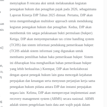
menyiapkan 8 rencana aksi untuk melaksanakan kegiatan
penegakan hukum dan penagihan pajak pada 2026, sebagaimana
a
Laporan Kinerja DJP Tahun 2025 dimuat. Pertama, DJP akan
terus mengembangkan multidoor approach untuk mendukung
kan
kegiatan penegakan hukum dan penagihan. Kedua, DJP akan
nis
membentuk tim satgas pelaksanaan bukti permulaan (bukper).
h
Ketiga, DJP akan menyempurnakan tax crime handling system
(TCHS) dan sistem informasi pendukung pemeriksaan bukper.
si]
(TCHS adalah sistem informasi yang digunakan untuk
membantu pemilihan bahan baku pemeriksaan bukper. Sistem
ini diharapkan bisa menghasilkan bahan pemeriksaan bukper
an,
yang lebih berkualitas.) Keempat, DJP akan berkolaborasi
ya,
dengan aparat penegak hukum lain guna mencegah kejahatan
MN
perpajakan dan keuangan serta menyusun perjanjian kerja sama
penegakan hukum pidana antara DJP dan instansi perpajakan
negara lain. Kelima, DJP akan mempercepat implementasi asset
k
recovery management system (ARMS) secara nasional. ARMS
ng
adalah sistem pengelolaan basis data aset wajib pajak dalam