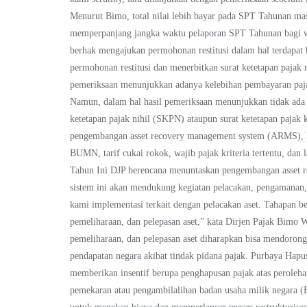
Menurut Bimo, total nilai lebih bayar pada SPT Tahunan m
memperpanjang jangka waktu pelaporan SPT Tahunan bagi wa
berhak mengajukan permohonan restitusi dalam hal terdapat
permohonan restitusi dan menerbitkan surat ketetapan pajak 
pemeriksaan menunjukkan adanya kelebihan pembayaran paja
Namun, dalam hal hasil pemeriksaan menunjukkan tidak ada
ketetapan pajak nihil (SKPN) ataupun surat ketetapan pajak 
pengembangan asset recovery management system (ARMS), Lal
BUMN, tarif cukai rokok, wajib pajak kriteria tertentu, da
Tahun Ini DJP berencana menuntaskan pengembangan asset r
sistem ini akan mendukung kegiatan pelacakan, pengamanan,
kami implementasi terkait dengan pelacakan aset. Tahapan be
pemeliharaan, dan pelepasan aset,” kata Dirjen Pajak Bim
pemeliharaan, dan pelepasan aset diharapkan bisa mendoron
pendapatan negara akibat tindak pidana pajak. Purbaya H
memberikan insentif berupa penghapusan pajak atas peroleh
pemekaran atau pengambilalihan badan usaha milik negara (