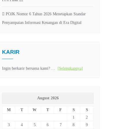
POJK Nomor 6 Tahun 2026 Menetapkan Standar
Penyampaian Informasi Keuangan di Era Digital
KARIR
Ingin berkarir bersama kami? …
[Selengkapnya]
August 2026
M
T
W
T
F
S
S
1
2
3
4
5
6
7
8
9