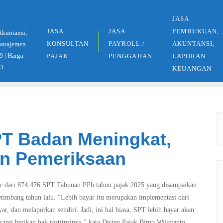
JASA
JASA
JASA
PEMBUKUAN,
Akuntansi,
KONSULTAN
PAYROLL /
AKUNTANSI,
 Manajemen
9 | Harga
PAJAK
PENGGAJIAN
LAPORAN
33
KEUANGAN
PT Badan Meningkat,
an Pemeriksaan
yar dari 874.476 SPT Tahunan PPh tahun pajak 2025 yang disampaikan
timbang tahun lalu. “Lebih bayar itu merupakan implementasi dari
r, dan melaporkan sendiri. Jadi, ini hal biasa, SPT lebih bayar akan
kami berikan hak restitusinya,” kata Dirjen Pajak Bimo Wijayanto.