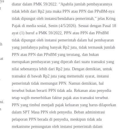
aya
diatur dalam PMK 59/2022. “Apabila jumlah pembayarannya
t
tidak lebih dari Rp2 juta maka PPN atau PPN dan PPnBM-nya
tidak dipungut oleh instansi/bendahara pemerintah,” jelas Kring
Pajak di media sosial, Senin (4/5/2026). Sesuai dengan Pasal 18
ayat (1) huruf a PMK 59/2022, PPN atau PPN dan PPnBM
tidak dipungut oleh instansi pemerintah dalam hal pembayaran
ah
yang jumlahnya paling banyak Rp2 juta, tidak termasuk jumlah
PPN atau PPN dan PPnBM yang terutang, dan bukan
at
merupakan pembayaran yang dipecah dari suatu transaksi yang
nilai sebenarnya lebih dari Rp2 juta. Dengan demikian, untuk
transaksi di bawah Rp2 juta yang memenuhi syarat, instansi
r
pemerintah tidak memungut PPN. Namun demikian, hal
tersebut bukan berarti PPN tidak ada. Rekanan atau penyedia
tetap wajib menerbitkan faktur pajak atas transaksi tersebut.
si.
PPN yang timbul menjadi pajak keluaran yang harus dilaporkan
n
dalam SPT Masa PPN oleh penyedia. Beban administrasi
pelaporan PPN berada di penyedia, meskipun tidak ada
mekanisme pemungutan oleh instansi pemerintah dalam