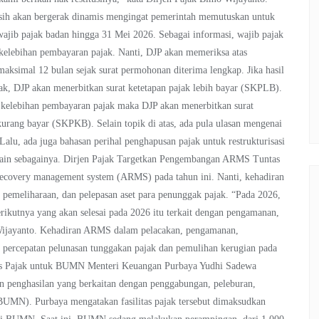
asih akan bergerak dinamis mengingat pemerintah memutuskan untuk
jib pajak badan hingga 31 Mei 2026. Sebagai informasi, wajib pajak
 kelebihan pembayaran pajak. Nanti, DJP akan memeriksa atas
maksimal 12 bulan sejak surat permohonan diterima lengkap. Jika hasil
k, DJP akan menerbitkan surat ketetapan pajak lebih bayar (SKPLB).
 kelebihan pembayaran pajak maka DJP akan menerbitkan surat
kurang bayar (SKPKB). Selain topik di atas, ada pula ulasan mengenai
u, ada juga bahasan perihal penghapusan pajak untuk restrukturisasi
n lain sebagainya. Dirjen Pajak Targetkan Pengembangan ARMS Tuntas
ecovery management system (ARMS) pada tahun ini. Nanti, kehadiran
 pemeliharaan, dan pelepasan aset para penunggak pajak. “Pada 2026,
rikutnya yang akan selesai pada 2026 itu terkait dengan pengamanan,
o Wijayanto. Kehadiran ARMS dalam pelacakan, pengamanan,
g percepatan pelunasan tunggakan pajak dan pemulihan kerugian pada
apus Pajak untuk BUMN Menteri Keuangan Purbaya Yudhi Sadewa
an penghasilan yang berkaitan dengan penggabungan, peleburan,
BUMN). Purbaya mengatakan fasilitas pajak tersebut dimaksudkan