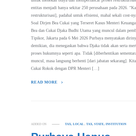
untuk menekan biaya dan memperlancar proses restrukturis
entitas menjadi hanya sekitar 250 perusahaan pada 2026. “Ka
restrukturisasi], padahal untuk efisiensi, mahal sekali cost
Soal Dirjen Bea Cukai yang Terseret Kasus Menteri Keuang
Bea dan Cukai Djaka Budhi Utama yang muncul dalam pemba
Tipikor, Jakarta pada 6 Mei 2026 Purbaya menyatakan diri
demikian, dia menegaskan bahwa Djaka tidak akan serta merta
proses hukumnya seperti apa. Tidak [diberhentikan sementa
muncul, masa langsung berhenti [dari jabatan sekarang]. Kita
Cukai Rokok dengan DPR Menteri […]
READ MORE
ADDED ON
TAX, LOCAL
,
TAX, STATE, INSTITUTION