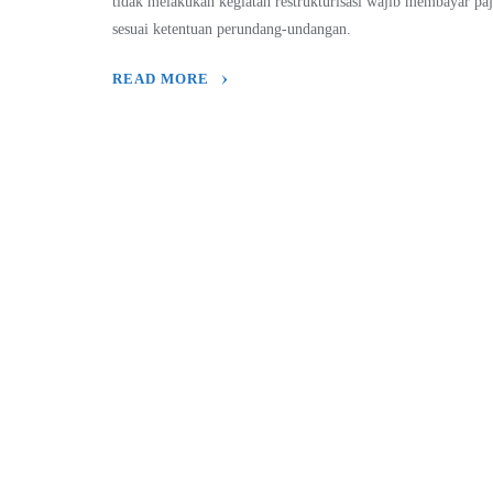
tidak melakukan kegiatan restrukturisasi wajib membayar pa
sesuai ketentuan perundang-undangan.
READ MORE