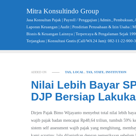
Skip
Mitra Konsultindo Group
to
content
Jasa Konsultan Pajak | Payroll / Penggajian | Admin., Pembukuan, 
Laporan Keuangan | Audit | Pendirian Perusahaan & Izin Usaha |
Bisnis & Keuangan Lainnya | Terpercaya & Pengalaman Sejak 199
Terjangkau | Konsultasi Gratis (Call/WA 24 Jam): 082-11-22-900-
ADDED ON
TAX, LOCAL
,
TAX, STATE, INSTITUTION
Nilai Lebih Bayar S
DJP Bersiap Lakuk
Dirjen Pajak Bimo Wijayanto menyebut total nilai lebih ba
wajib pajak badan mencapai Rp48,64 triliun, tumbuh 59% ke
sistem self assessment wajib pajak yang menghitung, membaya
kami scrutiny, lalu dilanjutkan dengan pemeriksaan sebelum 