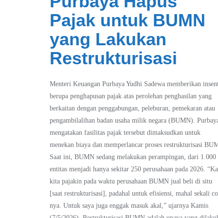
Purbaya Hapus
Pajak untuk BUMN
yang Lakukan
Restrukturisasi
Menteri Keuangan Purbaya Yudhi Sadewa memberikan insent
berupa penghapusan pajak atas perolehan penghasilan yang
berkaitan dengan penggabungan, peleburan, pemekaran atau
pengambilalihan badan usaha milik negara (BUMN). Purbay
mengatakan fasilitas pajak tersebut dimaksudkan untuk
menekan biaya dan memperlancar proses restrukturisasi BU
Saat ini, BUMN sedang melakukan perampingan, dari 1.000
entitas menjadi hanya sekitar 250 perusahaan pada 2026. “Ka
kita pajakin pada waktu perusahaan BUMN jual beli di situ
[saat restrukturisasi], padahal untuk efisiensi, mahal sekali co
nya. Untuk saya juga enggak masuk akal,” ujarnya Kamis
(7/5/2026). Restrukturisasi BUMN adalah upaya yang dilaku