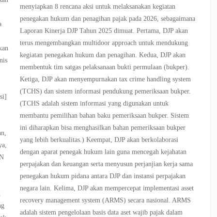
menyiapkan 8 rencana aksi untuk melaksanakan kegiatan
penegakan hukum dan penagihan pajak pada 2026, sebagaimana
a
Laporan Kinerja DJP Tahun 2025 dimuat. Pertama, DJP akan
terus mengembangkan multidoor approach untuk mendukung
kan
kegiatan penegakan hukum dan penagihan. Kedua, DJP akan
nis
membentuk tim satgas pelaksanaan bukti permulaan (bukper).
h
Ketiga, DJP akan menyempurnakan tax crime handling system
(TCHS) dan sistem informasi pendukung pemeriksaan bukper.
si]
(TCHS adalah sistem informasi yang digunakan untuk
membantu pemilihan bahan baku pemeriksaan bukper. Sistem
ini diharapkan bisa menghasilkan bahan pemeriksaan bukper
an,
yang lebih berkualitas.) Keempat, DJP akan berkolaborasi
ya,
dengan aparat penegak hukum lain guna mencegah kejahatan
MN
perpajakan dan keuangan serta menyusun perjanjian kerja sama
penegakan hukum pidana antara DJP dan instansi perpajakan
negara lain. Kelima, DJP akan mempercepat implementasi asset
k
recovery management system (ARMS) secara nasional. ARMS
ng
adalah sistem pengelolaan basis data aset wajib pajak dalam