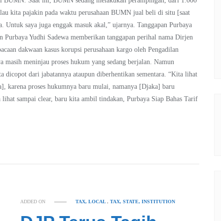
asi BUMN. Saat ini, BUMN sedang melakukan perampingan, dari 1.000
lau kita pajakin pada waktu perusahaan BUMN jual beli di situ [saat
-nya. Untuk saya juga enggak masuk akal,” ujarnya. Tanggapan Purbaya
an Purbaya Yudhi Sadewa memberikan tanggapan perihal nama Dirjen
caan dakwaan kasus korupsi perusahaan kargo oleh Pengadilan
nya masih meninjau proses hukum yang sedang berjalan. Namun
 dicopot dari jabatannya ataupun diberhentikan sementara. “Kita lihat
ra], karena proses hukumnya baru mulai, namanya [Djaka] baru
 lihat sampai clear, baru kita ambil tindakan, Purbaya Siap Bahas Tarif
ADDED ON
TAX, LOCAL
,
TAX, STATE, INSTITUTION