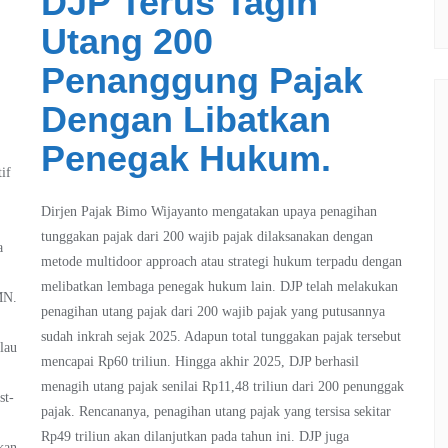
DJP Terus Tagih
Utang 200
Penanggung Pajak
Dengan Libatkan
Penegak Hukum.
if
Dirjen Pajak Bimo Wijayanto mengatakan upaya penagihan
tunggakan pajak dari 200 wajib pajak dilaksanakan dengan
a
metode multidoor approach atau strategi hukum terpadu dengan
melibatkan lembaga penegak hukum lain. DJP telah melakukan
MN.
penagihan utang pajak dari 200 wajib pajak yang putusannya
sudah inkrah sejak 2025. Adapun total tunggakan pajak tersebut
lau
mencapai Rp60 triliun. Hingga akhir 2025, DJP berhasil
menagih utang pajak senilai Rp11,48 triliun dari 200 penunggak
st-
pajak. Rencananya, penagihan utang pajak yang tersisa sekitar
Rp49 triliun akan dilanjutkan pada tahun ini. DJP juga
kan