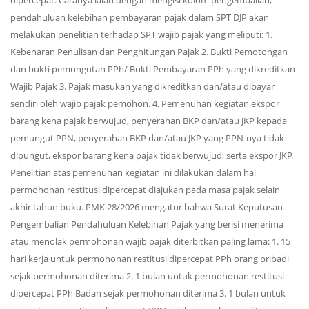
dipercepat. Caranya ialah dengan mengisi kolom pengembalian,
pendahuluan kelebihan pembayaran pajak dalam SPT DJP akan
melakukan penelitian terhadap SPT wajib pajak yang meliputi: 1.
Kebenaran Penulisan dan Penghitungan Pajak 2. Bukti Pemotongan
dan bukti pemungutan PPh/ Bukti Pembayaran PPh yang dikreditkan
Wajib Pajak 3. Pajak masukan yang dikreditkan dan/atau dibayar
sendiri oleh wajib pajak pemohon. 4. Pemenuhan kegiatan ekspor
barang kena pajak berwujud, penyerahan BKP dan/atau JKP kepada
pemungut PPN, penyerahan BKP dan/atau JKP yang PPN-nya tidak
dipungut, ekspor barang kena pajak tidak berwujud, serta ekspor JKP.
Penelitian atas pemenuhan kegiatan ini dilakukan dalam hal
permohonan restitusi dipercepat diajukan pada masa pajak selain
akhir tahun buku. PMK 28/2026 mengatur bahwa Surat Keputusan
Pengembalian Pendahuluan Kelebihan Pajak yang berisi menerima
atau menolak permohonan wajib pajak diterbitkan paling lama: 1. 15
hari kerja untuk permohonan restitusi dipercepat PPh orang pribadi
sejak permohonan diterima 2. 1 bulan untuk permohonan restitusi
dipercepat PPh Badan sejak permohonan diterima 3. 1 bulan untuk