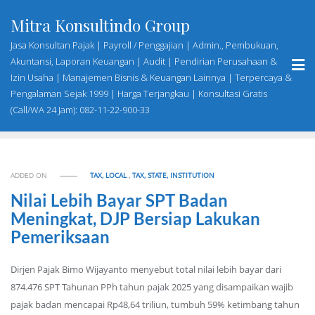
Skip
Mitra Konsultindo Group
to
content
Jasa Konsultan Pajak | Payroll / Penggajian | Admin., Pembukuan,
Akuntansi, Laporan Keuangan | Audit | Pendirian Perusahaan &
Izin Usaha | Manajemen Bisnis & Keuangan Lainnya | Terpercaya &
Pengalaman Sejak 1999 | Harga Terjangkau | Konsultasi Gratis
(Call/WA 24 Jam): 082-11-22-900-33
ADDED ON
TAX, LOCAL
,
TAX, STATE, INSTITUTION
Nilai Lebih Bayar SPT Badan
Meningkat, DJP Bersiap Lakukan
Pemeriksaan
Dirjen Pajak Bimo Wijayanto menyebut total nilai lebih bayar dari
874.476 SPT Tahunan PPh tahun pajak 2025 yang disampaikan wajib
pajak badan mencapai Rp48,64 triliun, tumbuh 59% ketimbang tahun