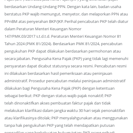
berdasarkan Undang-Undang PPN. Dengan kata lain, badan usaha
berstatus PKP wajib memungut, menyetor, dan melaporkan PPN atau
PPnBM atas penyerahan BKP/JKP. Perihal pencabutan PKP telah diatur
dalam Peraturan Menteri Keuangan Nomor
147/PMK.03/2017 s.t.d.t.d. Peraturan Menteri Keuangan Nomor 81
Tahun 2024 (PMK 81/2024). Berdasarkan PMK 81/2024, pencabutan
pengukuhan PKP dapat dilakukan berdasarkan permohonan atau
secara jabatan. Pengusaha Kena Pajak (PKP) yang tidak lagi memenuhi
persyaratan dapat dicabut statusnya secara resmi. Pencabutan resmi
ini dilakukan berdasarkan hasil pemeriksaan atau peninjauan
administratif. Prosedur pencabutan melalui peninjauan administratif
dilakukan bagi Pengusaha Kena Pajak (PKP) dengan ketentuan
sebagai berikut: PKP dengan status wajib pajak nonaktif; PKP
telah dinonaktifkan akses pembuatan faktur pajak dan tidak
melakukan klarifikasi dalam jangka waktu 30 hari sejak penonaktifan
atau klarifikasinya ditolak; PKP menyalahgunakan atau menggunakan
tanpa hak pengukuhan PKP yang telah mendapatkan putusan
pengadilan yang berkekuatan hukum tetap; PKP orang pribadi