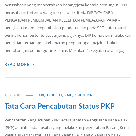
perusahaan yang menyerahkan barang/jasa kepada pemungut PPN 3.
perusahaan tertentu yang memenuhi kriteria DJP TATA CARA
PENGAJUAN PEMBEMBALIAN KELEBIHAN PEMBAYARAN PAJAK –
pengisian kolom pengembalian pendahuluan pada SPT – atau surat
permohonan tertentu sesuai jenis pajaknya. DJP kemudian melakukan
penelitian terhadap: 1. kebenaran penghitungan pajak 2. bukti
pemotongan/pemungutan 3. Pajak Masukan 4. kegiatan usaha […]
READ MORE
ADDED ON
TAX, LOCAL
,
TAX, STATE, INSTITUTION
Tata Cara Pencabutan Status PKP
Pencabutan Pengukuhan PKP Secara Jabatan Pengusaha Kena Pajak
(PKP) adalah badan usaha yang melakukan penyerahan Barang Kena
Pajak (BKP) dan/atau Jasa Kena Pajak (JKP) yang dikenakan pajak