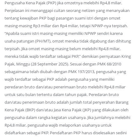
Pengusaha Kena Pajak (PKP) jika omzetnya melebihi Rp4,8 miliar.
Penjelasan ini menanggapi cuitan seorang netizen yang menanyakan
tentang kewajiban PKP bagi pasangan suami istri dengan omzet
masing-masing Rp3 miliar dan Rp4 miliar, tetapi NPWP-nya terpisah.
“Apabila suami istri masing-masing memiliki NPWP sendiri karena
usaha patungan (PH/MT), omzet mereka tidak digabung dan dihitung
terpisah. Jika omzet masing-masing belum melebihi Rp4,8 miliar,
mereka tidak wajib terdaftar sebagai PKP,” demikian pernyataan Kring
Pajak, Minggu (28 September 2025). Sesuai dengan PMK 68/2010
sebagaimana telah diubah dengan PMK 197/2013, pengusaha yang
wajib terdaftar sebagai PKP adalah pengusaha yang memiliki
peredaran bruto dan/atau penerimaan bruto melebihi Rp4,8 miliar
untuk satu bulan tertentu dalam tahun pajak. Peredaran bruto
dan/atau penerimaan bruto adalah jumlah total penyerahan Barang
Kena Pajak (BKP) dan/atau Jasa Kena Pajak (JKP) yang dilakukan oleh
pengusaha dalam rangka kegiatan usahanya. Jika jumlahnya melebihi
Rp4,8 miliar, pengusaha wajib melaporkan usahanya untuk
didaftarkan sebagai PKP. Pendaftaran PKP harus diselesaikan sedini