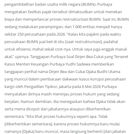
pengambilalihan badan usaha milik negara (BUMN). Purbaya
mengatakan fasilitas pajak tersebut dimaksudkan untuk menekan
biaya dan memperlancar proses restrukturisasi BUMN. Saat ini, BUMN
sedang melakukan perampingan, dari 1.000 entitas menjadi hanya
sekitar 250 perusahaan pada 2026. “Kalau kita pajakin pada waktu
perusahaan BUMN jual beli di situ [saat restrukturisasi], padahal
untuk efisiensi, mahal sekali cost-nya. Untuk saya juga enggak masuk
akal,” ujarnya. Tanggapan Purbaya Soal Dirjen Bea Cukai yang Terseret
Kasus Menteri Keuangan Purbaya Yudhi Sadewa memberikan
tanggapan perihal nama Dirjen Bea dan Cukai Djaka Budhi Utama
yang muncul dalam pembacaan dakwaan kasus korupsi perusahaan
kargo oleh Pengadilan Tipikor, Jakarta pada 6 Mei 2026 Purbaya
menyatakan dirinya masih meninjau proses hukum yang sedang
berjalan. Namun demikian, dia menegaskan bahwa Djaka tidak akan
serta merta dicopot dari jabatannya ataupun diberhentikan
sementara. “Kita lihat proses hukumnya seperti apa. Tidak
[diberhentikan sementara], karena proses hukumnya baru mulai,
namanya [Djaka] baru muncul, masa langsung berhenti [dari jabatan