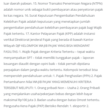
luar daerah pabean. 15. Nomor Transaksi Penerimaan Negara (NTPN)
adalah nomor unik sebagai bukti pembayaran atau penyetoran pajak
ke kas negara. 16. Surat Keputusan Pengembalian Pendahuluan
Kelebihan Pajak adalah keputusan yang menetapkan jumlah
pengembalian pendahuluan kelebihan pembayaran pajak bagi Wajib
Pajak tertentu. 17. Kantor Pelayanan Pajak (KPP) adalah instansi
vertikal Direktorat Jenderal Pajak yang berada di bawah Kantor
Wilayah DJP KELOMPOK WAJIB PAJAK YANG BISA MENDAPAT
FASILITAS: 1. Wajib Pajak dengan Kriteria Tertentu – tepat waktu
menyampaikan SPT – tidak memiliki tunggakan pajak – laporan
keuangan diaudit dengan opini baik – tidak pernah dipidana
perpajakan dalam jangka waktu tertentu. Kelompok tersebut bisa
memperoleh pendahuluan untuk: 1. Pajak Penghasilan (PPh) 2. Pajak
Pertambahann Nilai WAJIB PAJAK YANG MEMENUHI KRITERIA
TERSEBUT MELIPUTI: 1. Orang pribadi Non – Usaha 2. Orang Pribadi
yang menjalankan usaha/pekerjaan bebas dengan lebih bayar
maksimal Rp100 juta 3. Badan usaha dengan batas Omzet tertentu.
Pengusaha Kena Pajak (PKP) Berisiko Rendah: 1. eksportir 2.