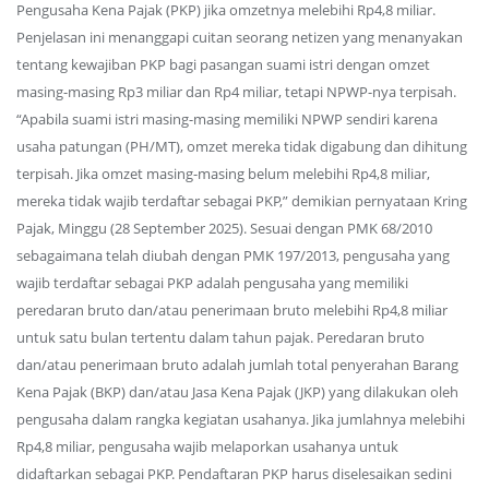
Pengusaha Kena Pajak (PKP) jika omzetnya melebihi Rp4,8 miliar.
Penjelasan ini menanggapi cuitan seorang netizen yang menanyakan
tentang kewajiban PKP bagi pasangan suami istri dengan omzet
masing-masing Rp3 miliar dan Rp4 miliar, tetapi NPWP-nya terpisah.
“Apabila suami istri masing-masing memiliki NPWP sendiri karena
usaha patungan (PH/MT), omzet mereka tidak digabung dan dihitung
terpisah. Jika omzet masing-masing belum melebihi Rp4,8 miliar,
mereka tidak wajib terdaftar sebagai PKP,” demikian pernyataan Kring
Pajak, Minggu (28 September 2025). Sesuai dengan PMK 68/2010
sebagaimana telah diubah dengan PMK 197/2013, pengusaha yang
wajib terdaftar sebagai PKP adalah pengusaha yang memiliki
peredaran bruto dan/atau penerimaan bruto melebihi Rp4,8 miliar
untuk satu bulan tertentu dalam tahun pajak. Peredaran bruto
dan/atau penerimaan bruto adalah jumlah total penyerahan Barang
Kena Pajak (BKP) dan/atau Jasa Kena Pajak (JKP) yang dilakukan oleh
pengusaha dalam rangka kegiatan usahanya. Jika jumlahnya melebihi
Rp4,8 miliar, pengusaha wajib melaporkan usahanya untuk
didaftarkan sebagai PKP. Pendaftaran PKP harus diselesaikan sedini