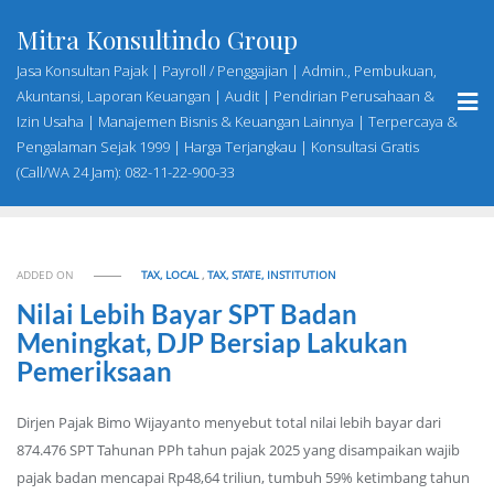
Skip
Mitra Konsultindo Group
to
content
Jasa Konsultan Pajak | Payroll / Penggajian | Admin., Pembukuan,
Akuntansi, Laporan Keuangan | Audit | Pendirian Perusahaan &
Izin Usaha | Manajemen Bisnis & Keuangan Lainnya | Terpercaya &
Pengalaman Sejak 1999 | Harga Terjangkau | Konsultasi Gratis
(Call/WA 24 Jam): 082-11-22-900-33
ADDED ON
TAX, LOCAL
,
TAX, STATE, INSTITUTION
Nilai Lebih Bayar SPT Badan
Meningkat, DJP Bersiap Lakukan
Pemeriksaan
Dirjen Pajak Bimo Wijayanto menyebut total nilai lebih bayar dari
874.476 SPT Tahunan PPh tahun pajak 2025 yang disampaikan wajib
pajak badan mencapai Rp48,64 triliun, tumbuh 59% ketimbang tahun