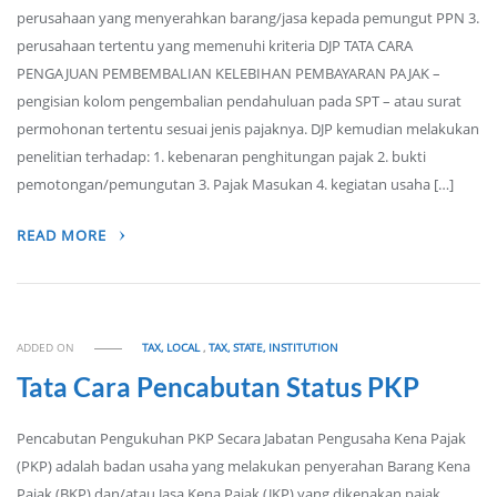
perusahaan yang menyerahkan barang/jasa kepada pemungut PPN 3.
perusahaan tertentu yang memenuhi kriteria DJP TATA CARA
PENGAJUAN PEMBEMBALIAN KELEBIHAN PEMBAYARAN PAJAK –
pengisian kolom pengembalian pendahuluan pada SPT – atau surat
permohonan tertentu sesuai jenis pajaknya. DJP kemudian melakukan
penelitian terhadap: 1. kebenaran penghitungan pajak 2. bukti
pemotongan/pemungutan 3. Pajak Masukan 4. kegiatan usaha […]
READ MORE
ADDED ON
TAX, LOCAL
,
TAX, STATE, INSTITUTION
Tata Cara Pencabutan Status PKP
Pencabutan Pengukuhan PKP Secara Jabatan Pengusaha Kena Pajak
(PKP) adalah badan usaha yang melakukan penyerahan Barang Kena
Pajak (BKP) dan/atau Jasa Kena Pajak (JKP) yang dikenakan pajak