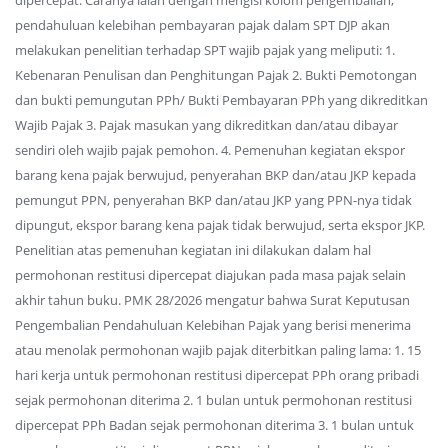
dipercepat. Caranya ialah dengan mengisi kolom pengembalian,
pendahuluan kelebihan pembayaran pajak dalam SPT DJP akan
melakukan penelitian terhadap SPT wajib pajak yang meliputi: 1.
Kebenaran Penulisan dan Penghitungan Pajak 2. Bukti Pemotongan
dan bukti pemungutan PPh/ Bukti Pembayaran PPh yang dikreditkan
Wajib Pajak 3. Pajak masukan yang dikreditkan dan/atau dibayar
sendiri oleh wajib pajak pemohon. 4. Pemenuhan kegiatan ekspor
barang kena pajak berwujud, penyerahan BKP dan/atau JKP kepada
pemungut PPN, penyerahan BKP dan/atau JKP yang PPN-nya tidak
dipungut, ekspor barang kena pajak tidak berwujud, serta ekspor JKP.
Penelitian atas pemenuhan kegiatan ini dilakukan dalam hal
permohonan restitusi dipercepat diajukan pada masa pajak selain
akhir tahun buku. PMK 28/2026 mengatur bahwa Surat Keputusan
Pengembalian Pendahuluan Kelebihan Pajak yang berisi menerima
atau menolak permohonan wajib pajak diterbitkan paling lama: 1. 15
hari kerja untuk permohonan restitusi dipercepat PPh orang pribadi
sejak permohonan diterima 2. 1 bulan untuk permohonan restitusi
dipercepat PPh Badan sejak permohonan diterima 3. 1 bulan untuk