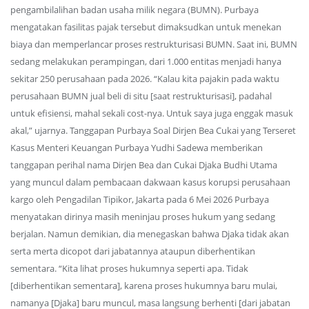
pengambilalihan badan usaha milik negara (BUMN). Purbaya
mengatakan fasilitas pajak tersebut dimaksudkan untuk menekan
biaya dan memperlancar proses restrukturisasi BUMN. Saat ini, BUMN
sedang melakukan perampingan, dari 1.000 entitas menjadi hanya
sekitar 250 perusahaan pada 2026. “Kalau kita pajakin pada waktu
perusahaan BUMN jual beli di situ [saat restrukturisasi], padahal
untuk efisiensi, mahal sekali cost-nya. Untuk saya juga enggak masuk
akal,” ujarnya. Tanggapan Purbaya Soal Dirjen Bea Cukai yang Terseret
Kasus Menteri Keuangan Purbaya Yudhi Sadewa memberikan
tanggapan perihal nama Dirjen Bea dan Cukai Djaka Budhi Utama
yang muncul dalam pembacaan dakwaan kasus korupsi perusahaan
kargo oleh Pengadilan Tipikor, Jakarta pada 6 Mei 2026 Purbaya
menyatakan dirinya masih meninjau proses hukum yang sedang
berjalan. Namun demikian, dia menegaskan bahwa Djaka tidak akan
serta merta dicopot dari jabatannya ataupun diberhentikan
sementara. “Kita lihat proses hukumnya seperti apa. Tidak
[diberhentikan sementara], karena proses hukumnya baru mulai,
namanya [Djaka] baru muncul, masa langsung berhenti [dari jabatan