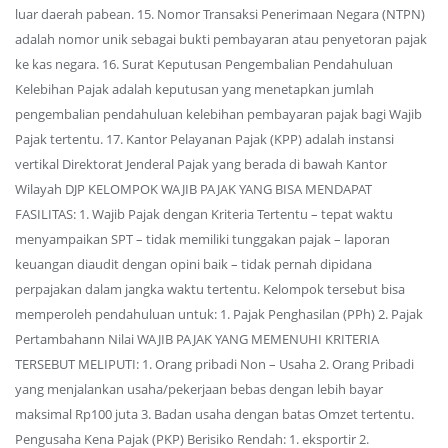
luar daerah pabean. 15. Nomor Transaksi Penerimaan Negara (NTPN)
adalah nomor unik sebagai bukti pembayaran atau penyetoran pajak
ke kas negara. 16. Surat Keputusan Pengembalian Pendahuluan
Kelebihan Pajak adalah keputusan yang menetapkan jumlah
pengembalian pendahuluan kelebihan pembayaran pajak bagi Wajib
Pajak tertentu. 17. Kantor Pelayanan Pajak (KPP) adalah instansi
vertikal Direktorat Jenderal Pajak yang berada di bawah Kantor
Wilayah DJP KELOMPOK WAJIB PAJAK YANG BISA MENDAPAT
FASILITAS: 1. Wajib Pajak dengan Kriteria Tertentu – tepat waktu
menyampaikan SPT – tidak memiliki tunggakan pajak – laporan
keuangan diaudit dengan opini baik – tidak pernah dipidana
perpajakan dalam jangka waktu tertentu. Kelompok tersebut bisa
memperoleh pendahuluan untuk: 1. Pajak Penghasilan (PPh) 2. Pajak
Pertambahann Nilai WAJIB PAJAK YANG MEMENUHI KRITERIA
TERSEBUT MELIPUTI: 1. Orang pribadi Non – Usaha 2. Orang Pribadi
yang menjalankan usaha/pekerjaan bebas dengan lebih bayar
maksimal Rp100 juta 3. Badan usaha dengan batas Omzet tertentu.
Pengusaha Kena Pajak (PKP) Berisiko Rendah: 1. eksportir 2.