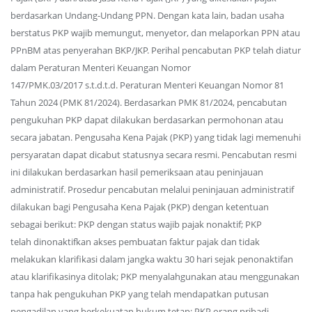
berdasarkan Undang-Undang PPN. Dengan kata lain, badan usaha
berstatus PKP wajib memungut, menyetor, dan melaporkan PPN atau
PPnBM atas penyerahan BKP/JKP. Perihal pencabutan PKP telah diatur
dalam Peraturan Menteri Keuangan Nomor
147/PMK.03/2017 s.t.d.t.d. Peraturan Menteri Keuangan Nomor 81
Tahun 2024 (PMK 81/2024). Berdasarkan PMK 81/2024, pencabutan
pengukuhan PKP dapat dilakukan berdasarkan permohonan atau
secara jabatan. Pengusaha Kena Pajak (PKP) yang tidak lagi memenuhi
persyaratan dapat dicabut statusnya secara resmi. Pencabutan resmi
ini dilakukan berdasarkan hasil pemeriksaan atau peninjauan
administratif. Prosedur pencabutan melalui peninjauan administratif
dilakukan bagi Pengusaha Kena Pajak (PKP) dengan ketentuan
sebagai berikut: PKP dengan status wajib pajak nonaktif; PKP
telah dinonaktifkan akses pembuatan faktur pajak dan tidak
melakukan klarifikasi dalam jangka waktu 30 hari sejak penonaktifan
atau klarifikasinya ditolak; PKP menyalahgunakan atau menggunakan
tanpa hak pengukuhan PKP yang telah mendapatkan putusan
pengadilan yang berkekuatan hukum tetap; PKP orang pribadi