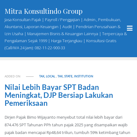
Skip
Mitra Konsultindo Group
to
content
Jasa Konsultan Pajak | Payroll / Penggajian | Admin., Pembukuan,
Akuntansi, Laporan Keuangan | Audit | Pendirian Perusahaan &
Izin Usaha | Manajemen Bisnis & Keuangan Lainnya | Terpercaya &
Pengalaman Sejak 1999 | Harga Terjangkau | Konsultasi Gratis
(Call/WA 24 Jam): 082-11-22-900-33
ADDED ON
TAX, LOCAL
,
TAX, STATE, INSTITUTION
Nilai Lebih Bayar SPT Badan
Meningkat, DJP Bersiap Lakukan
Pemeriksaan
Dirjen Pajak Bimo Wijayanto menyebut total nilai lebih bayar dari
874.476 SPT Tahunan PPh tahun pajak 2025 yang disampaikan wajib
pajak badan mencapai Rp48,64 triliun, tumbuh 59% ketimbang tahun