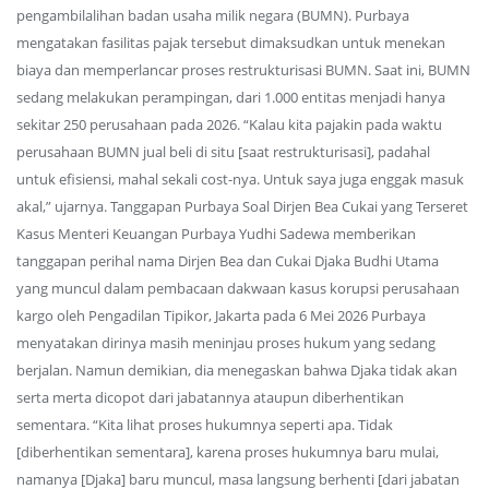
pengambilalihan badan usaha milik negara (BUMN). Purbaya
mengatakan fasilitas pajak tersebut dimaksudkan untuk menekan
biaya dan memperlancar proses restrukturisasi BUMN. Saat ini, BUMN
sedang melakukan perampingan, dari 1.000 entitas menjadi hanya
sekitar 250 perusahaan pada 2026. “Kalau kita pajakin pada waktu
perusahaan BUMN jual beli di situ [saat restrukturisasi], padahal
untuk efisiensi, mahal sekali cost-nya. Untuk saya juga enggak masuk
akal,” ujarnya. Tanggapan Purbaya Soal Dirjen Bea Cukai yang Terseret
Kasus Menteri Keuangan Purbaya Yudhi Sadewa memberikan
tanggapan perihal nama Dirjen Bea dan Cukai Djaka Budhi Utama
yang muncul dalam pembacaan dakwaan kasus korupsi perusahaan
kargo oleh Pengadilan Tipikor, Jakarta pada 6 Mei 2026 Purbaya
menyatakan dirinya masih meninjau proses hukum yang sedang
berjalan. Namun demikian, dia menegaskan bahwa Djaka tidak akan
serta merta dicopot dari jabatannya ataupun diberhentikan
sementara. “Kita lihat proses hukumnya seperti apa. Tidak
[diberhentikan sementara], karena proses hukumnya baru mulai,
namanya [Djaka] baru muncul, masa langsung berhenti [dari jabatan