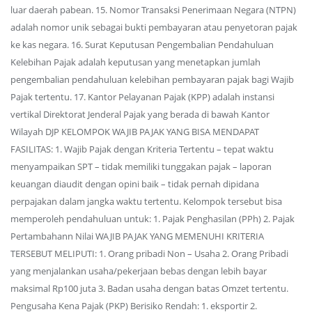
luar daerah pabean. 15. Nomor Transaksi Penerimaan Negara (NTPN)
adalah nomor unik sebagai bukti pembayaran atau penyetoran pajak
ke kas negara. 16. Surat Keputusan Pengembalian Pendahuluan
Kelebihan Pajak adalah keputusan yang menetapkan jumlah
pengembalian pendahuluan kelebihan pembayaran pajak bagi Wajib
Pajak tertentu. 17. Kantor Pelayanan Pajak (KPP) adalah instansi
vertikal Direktorat Jenderal Pajak yang berada di bawah Kantor
Wilayah DJP KELOMPOK WAJIB PAJAK YANG BISA MENDAPAT
FASILITAS: 1. Wajib Pajak dengan Kriteria Tertentu – tepat waktu
menyampaikan SPT – tidak memiliki tunggakan pajak – laporan
keuangan diaudit dengan opini baik – tidak pernah dipidana
perpajakan dalam jangka waktu tertentu. Kelompok tersebut bisa
memperoleh pendahuluan untuk: 1. Pajak Penghasilan (PPh) 2. Pajak
Pertambahann Nilai WAJIB PAJAK YANG MEMENUHI KRITERIA
TERSEBUT MELIPUTI: 1. Orang pribadi Non – Usaha 2. Orang Pribadi
yang menjalankan usaha/pekerjaan bebas dengan lebih bayar
maksimal Rp100 juta 3. Badan usaha dengan batas Omzet tertentu.
Pengusaha Kena Pajak (PKP) Berisiko Rendah: 1. eksportir 2.