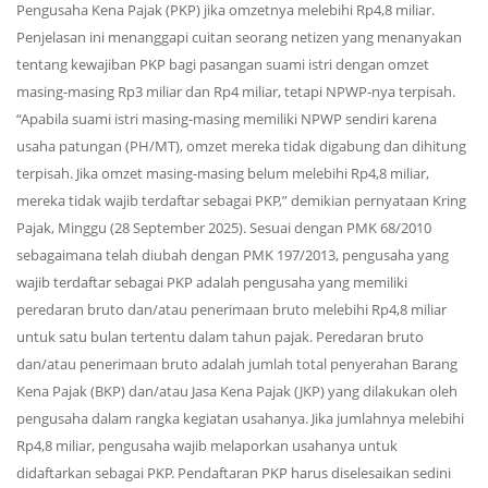
Pengusaha Kena Pajak (PKP) jika omzetnya melebihi Rp4,8 miliar.
Penjelasan ini menanggapi cuitan seorang netizen yang menanyakan
tentang kewajiban PKP bagi pasangan suami istri dengan omzet
masing-masing Rp3 miliar dan Rp4 miliar, tetapi NPWP-nya terpisah.
“Apabila suami istri masing-masing memiliki NPWP sendiri karena
usaha patungan (PH/MT), omzet mereka tidak digabung dan dihitung
terpisah. Jika omzet masing-masing belum melebihi Rp4,8 miliar,
mereka tidak wajib terdaftar sebagai PKP,” demikian pernyataan Kring
Pajak, Minggu (28 September 2025). Sesuai dengan PMK 68/2010
sebagaimana telah diubah dengan PMK 197/2013, pengusaha yang
wajib terdaftar sebagai PKP adalah pengusaha yang memiliki
peredaran bruto dan/atau penerimaan bruto melebihi Rp4,8 miliar
untuk satu bulan tertentu dalam tahun pajak. Peredaran bruto
dan/atau penerimaan bruto adalah jumlah total penyerahan Barang
Kena Pajak (BKP) dan/atau Jasa Kena Pajak (JKP) yang dilakukan oleh
pengusaha dalam rangka kegiatan usahanya. Jika jumlahnya melebihi
Rp4,8 miliar, pengusaha wajib melaporkan usahanya untuk
didaftarkan sebagai PKP. Pendaftaran PKP harus diselesaikan sedini