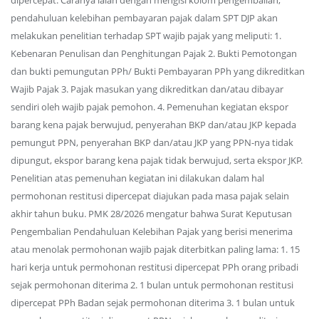
dipercepat. Caranya ialah dengan mengisi kolom pengembalian,
pendahuluan kelebihan pembayaran pajak dalam SPT DJP akan
melakukan penelitian terhadap SPT wajib pajak yang meliputi: 1.
Kebenaran Penulisan dan Penghitungan Pajak 2. Bukti Pemotongan
dan bukti pemungutan PPh/ Bukti Pembayaran PPh yang dikreditkan
Wajib Pajak 3. Pajak masukan yang dikreditkan dan/atau dibayar
sendiri oleh wajib pajak pemohon. 4. Pemenuhan kegiatan ekspor
barang kena pajak berwujud, penyerahan BKP dan/atau JKP kepada
pemungut PPN, penyerahan BKP dan/atau JKP yang PPN-nya tidak
dipungut, ekspor barang kena pajak tidak berwujud, serta ekspor JKP.
Penelitian atas pemenuhan kegiatan ini dilakukan dalam hal
permohonan restitusi dipercepat diajukan pada masa pajak selain
akhir tahun buku. PMK 28/2026 mengatur bahwa Surat Keputusan
Pengembalian Pendahuluan Kelebihan Pajak yang berisi menerima
atau menolak permohonan wajib pajak diterbitkan paling lama: 1. 15
hari kerja untuk permohonan restitusi dipercepat PPh orang pribadi
sejak permohonan diterima 2. 1 bulan untuk permohonan restitusi
dipercepat PPh Badan sejak permohonan diterima 3. 1 bulan untuk