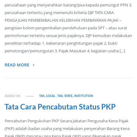
perusahaan yang menyerahkan barang/jasa kepada pemungut PPN 3.
perusahaan tertentu yang memenuhi kriteria DJP TATA CARA
PENGAJUAN PEMBEMBALIAN KELEBIHAN PEMBAYARAN PAJAK –
pengisian kolom pengembalian pendahuluan pada SPT – atau surat
permohonan tertentu sesuai jenis pajaknya. DJP kemudian melakukan
penelitian terhadap: 1. kebenaran penghitungan pajak 2. bukti
pemotongan/pemungutan 3. Pajak Masukan 4. kegiatan usaha […]
READ MORE
ADDED ON
TAX, LOCAL
,
TAX, STATE, INSTITUTION
Tata Cara Pencabutan Status PKP
Pencabutan Pengukuhan PKP Secara Jabatan Pengusaha Kena Pajak
(PKP) adalah badan usaha yang melakukan penyerahan Barang Kena
Pajak (BKP) dan/atau Jasa Kena Pajak (JKP) yang dikenakan pajak