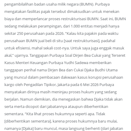
pengambilalihan badan usaha milik negara (BUMN). Purbaya
mengatakan fasilitas pajak tersebut dimaksudkan untuk menekan
biaya dan memperlancar proses restrukturisasi BUMN. Saat ini, BUMN
sedang melakukan perampingan, dari 1.000 entitas menjadi hanya
sekitar 250 perusahaan pada 2026. “Kalau kita pajakin pada waktu
perusahaan BUMN jual beli di situ [saat restrukturisasi], padahal
untuk efisiensi, mahal sekali cost-nya. Untuk saya juga enggak masuk
akal,” ujarnya. Tanggapan Purbaya Soal Dirjen Bea Cukai yang Terseret
Kasus Menteri Keuangan Purbaya Yudhi Sadewa memberikan
tanggapan perihal nama Dirjen Bea dan Cukai Djaka Budhi Utama
yang muncul dalam pembacaan dakwaan kasus korupsi perusahaan
kargo oleh Pengadilan Tipikor, Jakarta pada 6 Mei 2026 Purbaya
menyatakan dirinya masih meninjau proses hukum yang sedang
berjalan. Namun demikian, dia menegaskan bahwa Djaka tidak akan
serta merta dicopot dari jabatannya ataupun diberhentikan
sementara. “Kita lihat proses hukumnya seperti apa. Tidak
[diberhentikan sementara], karena proses hukumnya baru mulai,
namanya [Djaka] baru muncul, masa langsung berhenti [dari jabatan