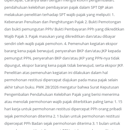
dipercepat. Caranya ialah dengan mengisi kolom pengembalian,
pendahuluan kelebihan pembayaran pajak dalam SPT DJP akan
melakukan penelitian terhadap SPT wajib pajak yang meliputi: 1.
Kebenaran Penulisan dan Penghitungan Pajak 2. Bukti Pemotongan
dan bukti pemungutan PPh/ Bukti Pembayaran PPh yang dikreditkan
Wajib Pajak 3. Pajak masukan yang dikreditkan dan/atau dibayar
sendiri oleh wajib pajak pemohon. 4. Pemenuhan kegiatan ekspor
barang kena pajak berwujud, penyerahan BKP dan/atau JKP kepada
pemungut PPN, penyerahan BKP dan/atau JKP yang PPN-nya tidak
dipungut, ekspor barang kena pajak tidak berwujud, serta ekspor JKP.
Penelitian atas pemenuhan kegiatan ini dilakukan dalam hal
permohonan restitusi dipercepat diajukan pada masa pajak selain
akhir tahun buku. PMK 28/2026 mengatur bahwa Surat Keputusan
Pengembalian Pendahuluan Kelebihan Pajak yang berisi menerima
atau menolak permohonan wajib pajak diterbitkan paling lama: 1. 15
hari kerja untuk permohonan restitusi dipercepat PPh orang pribadi
sejak permohonan diterima 2. 1 bulan untuk permohonan restitusi
dipercepat PPh Badan sejak permohonan diterima 3. 1 bulan untuk