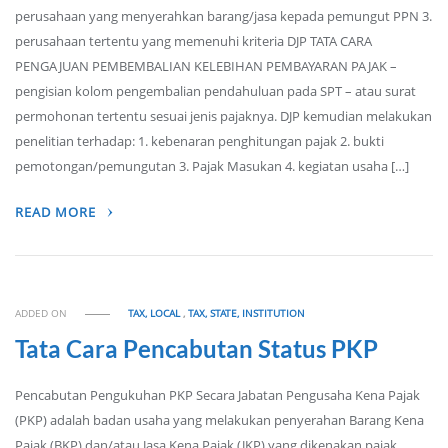
perusahaan yang menyerahkan barang/jasa kepada pemungut PPN 3.
perusahaan tertentu yang memenuhi kriteria DJP TATA CARA
PENGAJUAN PEMBEMBALIAN KELEBIHAN PEMBAYARAN PAJAK –
pengisian kolom pengembalian pendahuluan pada SPT – atau surat
permohonan tertentu sesuai jenis pajaknya. DJP kemudian melakukan
penelitian terhadap: 1. kebenaran penghitungan pajak 2. bukti
pemotongan/pemungutan 3. Pajak Masukan 4. kegiatan usaha […]
READ MORE
ADDED ON
TAX, LOCAL
,
TAX, STATE, INSTITUTION
Tata Cara Pencabutan Status PKP
Pencabutan Pengukuhan PKP Secara Jabatan Pengusaha Kena Pajak
(PKP) adalah badan usaha yang melakukan penyerahan Barang Kena
Pajak (BKP) dan/atau Jasa Kena Pajak (JKP) yang dikenakan pajak