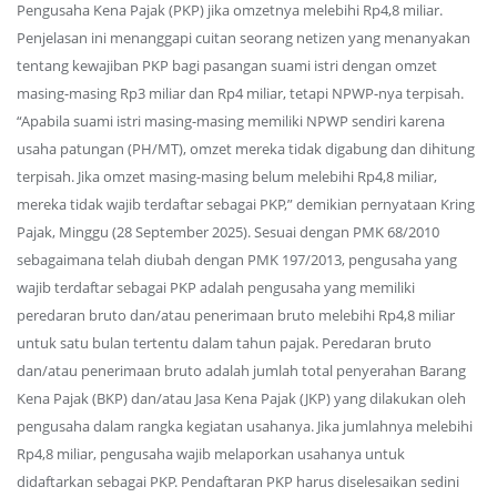
Pengusaha Kena Pajak (PKP) jika omzetnya melebihi Rp4,8 miliar.
Penjelasan ini menanggapi cuitan seorang netizen yang menanyakan
tentang kewajiban PKP bagi pasangan suami istri dengan omzet
masing-masing Rp3 miliar dan Rp4 miliar, tetapi NPWP-nya terpisah.
“Apabila suami istri masing-masing memiliki NPWP sendiri karena
usaha patungan (PH/MT), omzet mereka tidak digabung dan dihitung
terpisah. Jika omzet masing-masing belum melebihi Rp4,8 miliar,
mereka tidak wajib terdaftar sebagai PKP,” demikian pernyataan Kring
Pajak, Minggu (28 September 2025). Sesuai dengan PMK 68/2010
sebagaimana telah diubah dengan PMK 197/2013, pengusaha yang
wajib terdaftar sebagai PKP adalah pengusaha yang memiliki
peredaran bruto dan/atau penerimaan bruto melebihi Rp4,8 miliar
untuk satu bulan tertentu dalam tahun pajak. Peredaran bruto
dan/atau penerimaan bruto adalah jumlah total penyerahan Barang
Kena Pajak (BKP) dan/atau Jasa Kena Pajak (JKP) yang dilakukan oleh
pengusaha dalam rangka kegiatan usahanya. Jika jumlahnya melebihi
Rp4,8 miliar, pengusaha wajib melaporkan usahanya untuk
didaftarkan sebagai PKP. Pendaftaran PKP harus diselesaikan sedini