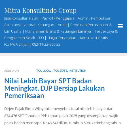
Skip
Mitra Konsultindo Group
to
content
Jasa Konsultan Pajak | Payroll / Penggajian | Admin., Pembukuan,
Akuntansi, Laporan Keuangan | Audit | Pendirian Perusahaan &
Izin Usaha | Manajemen Bisnis & Keuangan Lainnya | Terpercaya &
Pengalaman Sejak 1999 | Harga Terjangkau | Konsultasi Gratis
(Call/WA 24 Jam): 082-11-22-900-33
ADDED ON
TAX, LOCAL
,
TAX, STATE, INSTITUTION
Nilai Lebih Bayar SPT Badan
Meningkat, DJP Bersiap Lakukan
Pemeriksaan
Dirjen Pajak Bimo Wijayanto menyebut total nilai lebih bayar dari
874.476 SPT Tahunan PPh tahun pajak 2025 yang disampaikan wajib
pajak badan mencapai Rp48,64 triliun, tumbuh 59% ketimbang tahun