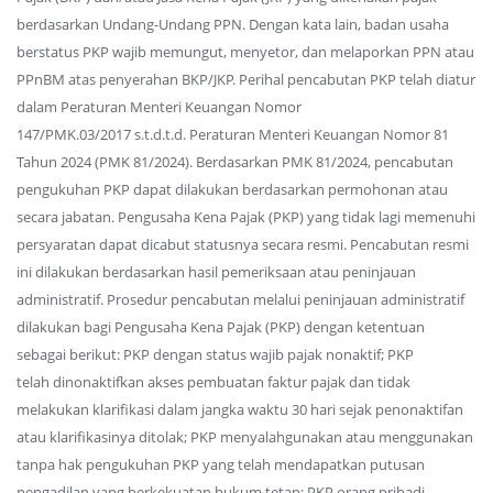
berdasarkan Undang-Undang PPN. Dengan kata lain, badan usaha
berstatus PKP wajib memungut, menyetor, dan melaporkan PPN atau
PPnBM atas penyerahan BKP/JKP. Perihal pencabutan PKP telah diatur
dalam Peraturan Menteri Keuangan Nomor
147/PMK.03/2017 s.t.d.t.d. Peraturan Menteri Keuangan Nomor 81
Tahun 2024 (PMK 81/2024). Berdasarkan PMK 81/2024, pencabutan
pengukuhan PKP dapat dilakukan berdasarkan permohonan atau
secara jabatan. Pengusaha Kena Pajak (PKP) yang tidak lagi memenuhi
persyaratan dapat dicabut statusnya secara resmi. Pencabutan resmi
ini dilakukan berdasarkan hasil pemeriksaan atau peninjauan
administratif. Prosedur pencabutan melalui peninjauan administratif
dilakukan bagi Pengusaha Kena Pajak (PKP) dengan ketentuan
sebagai berikut: PKP dengan status wajib pajak nonaktif; PKP
telah dinonaktifkan akses pembuatan faktur pajak dan tidak
melakukan klarifikasi dalam jangka waktu 30 hari sejak penonaktifan
atau klarifikasinya ditolak; PKP menyalahgunakan atau menggunakan
tanpa hak pengukuhan PKP yang telah mendapatkan putusan
pengadilan yang berkekuatan hukum tetap; PKP orang pribadi