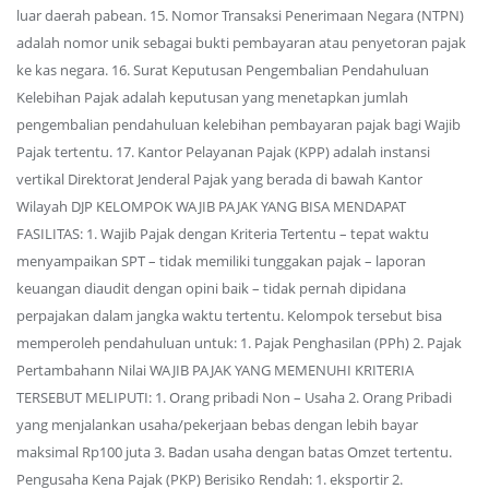
luar daerah pabean. 15. Nomor Transaksi Penerimaan Negara (NTPN)
adalah nomor unik sebagai bukti pembayaran atau penyetoran pajak
ke kas negara. 16. Surat Keputusan Pengembalian Pendahuluan
Kelebihan Pajak adalah keputusan yang menetapkan jumlah
pengembalian pendahuluan kelebihan pembayaran pajak bagi Wajib
Pajak tertentu. 17. Kantor Pelayanan Pajak (KPP) adalah instansi
vertikal Direktorat Jenderal Pajak yang berada di bawah Kantor
Wilayah DJP KELOMPOK WAJIB PAJAK YANG BISA MENDAPAT
FASILITAS: 1. Wajib Pajak dengan Kriteria Tertentu – tepat waktu
menyampaikan SPT – tidak memiliki tunggakan pajak – laporan
keuangan diaudit dengan opini baik – tidak pernah dipidana
perpajakan dalam jangka waktu tertentu. Kelompok tersebut bisa
memperoleh pendahuluan untuk: 1. Pajak Penghasilan (PPh) 2. Pajak
Pertambahann Nilai WAJIB PAJAK YANG MEMENUHI KRITERIA
TERSEBUT MELIPUTI: 1. Orang pribadi Non – Usaha 2. Orang Pribadi
yang menjalankan usaha/pekerjaan bebas dengan lebih bayar
maksimal Rp100 juta 3. Badan usaha dengan batas Omzet tertentu.
Pengusaha Kena Pajak (PKP) Berisiko Rendah: 1. eksportir 2.