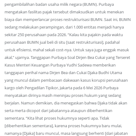
pengambilalihan badan usaha milik negara (BUMN). Purbaya
mengatakan fasilitas pajak tersebut dimaksudkan untuk menekan
biaya dan memperlancar proses restrukturisasi BUMN. Saat ini, BUMN
sedang melakukan perampingan, dari 1.000 entitas menjadi hanya
sekitar 250 perusahaan pada 2026. “Kalau kita pajakin pada waktu
perusahaan BUMN jual beli di situ [saat restrukturisasi], padahal
untuk efisiensi, mahal sekali cost-nya. Untuk saya juga enggak masuk
akal,” ujarnya. Tanggapan Purbaya Soal Dirjen Bea Cukai yang Terseret
Kasus Menteri Keuangan Purbaya Yudhi Sadewa memberikan
tanggapan perihal nama Dirjen Bea dan Cukai Djaka Budhi Utama
yang muncul dalam pembacaan dakwaan kasus korupsi perusahaan
kargo oleh Pengadilan Tipikor, Jakarta pada 6 Mei 2026 Purbaya
menyatakan dirinya masih meninjau proses hukum yang sedang
berjalan. Namun demikian, dia menegaskan bahwa Djaka tidak akan
serta merta dicopot dari jabatannya ataupun diberhentikan
sementara. “Kita lihat proses hukumnya seperti apa. Tidak
[diberhentikan sementara], karena proses hukumnya baru mulai,
namanya [Djaka] baru muncul, masa langsung berhenti [dari jabatan