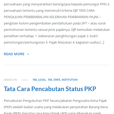
perusahaan yang menyerahkan barang/jasa kepada pemungut PPN 3.
perusahaan tertentu yang memenuhi kriteria DJP TATA CARA
PENGAJUAN PEMBEMBALIAN KELEBIHAN PEMBAYARAN PAJAK –
pengisian kolom pengembalian pendahuluan pada SPT – atau surat
permohonan tertentu sesuai jenis pajaknya. DJP kemudian melakukan
penelitian terhadap: 1. kebenaran penghitungan pajak 2. bukti
pemotongan/pemungutan 3. Pajak Masukan 4. kegiatan usaha […]
READ MORE
ADDED ON
TAX, LOCAL
,
TAX, STATE, INSTITUTION
Tata Cara Pencabutan Status PKP
Pencabutan Pengukuhan PKP Secara Jabatan Pengusaha Kena Pajak
(PKP) adalah badan usaha yang melakukan penyerahan Barang Kena
Pajak (BKP) dan/atau Jasa Kena Pajak (JKP) yang dikenakan pajak