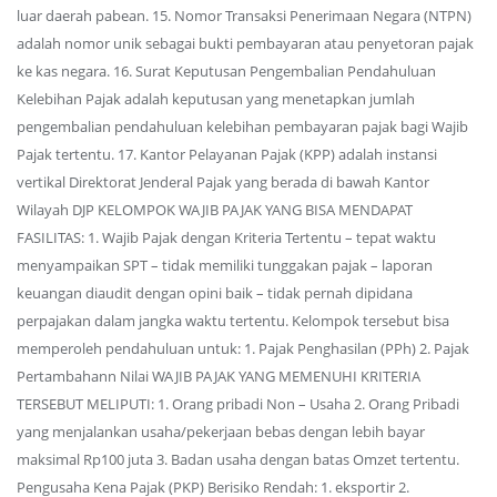
luar daerah pabean. 15. Nomor Transaksi Penerimaan Negara (NTPN)
adalah nomor unik sebagai bukti pembayaran atau penyetoran pajak
ke kas negara. 16. Surat Keputusan Pengembalian Pendahuluan
Kelebihan Pajak adalah keputusan yang menetapkan jumlah
pengembalian pendahuluan kelebihan pembayaran pajak bagi Wajib
Pajak tertentu. 17. Kantor Pelayanan Pajak (KPP) adalah instansi
vertikal Direktorat Jenderal Pajak yang berada di bawah Kantor
Wilayah DJP KELOMPOK WAJIB PAJAK YANG BISA MENDAPAT
FASILITAS: 1. Wajib Pajak dengan Kriteria Tertentu – tepat waktu
menyampaikan SPT – tidak memiliki tunggakan pajak – laporan
keuangan diaudit dengan opini baik – tidak pernah dipidana
perpajakan dalam jangka waktu tertentu. Kelompok tersebut bisa
memperoleh pendahuluan untuk: 1. Pajak Penghasilan (PPh) 2. Pajak
Pertambahann Nilai WAJIB PAJAK YANG MEMENUHI KRITERIA
TERSEBUT MELIPUTI: 1. Orang pribadi Non – Usaha 2. Orang Pribadi
yang menjalankan usaha/pekerjaan bebas dengan lebih bayar
maksimal Rp100 juta 3. Badan usaha dengan batas Omzet tertentu.
Pengusaha Kena Pajak (PKP) Berisiko Rendah: 1. eksportir 2.