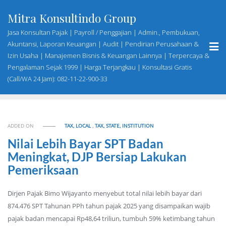
Skip
Mitra Konsultindo Group
to
content
Jasa Konsultan Pajak | Payroll / Penggajian | Admin., Pembukuan,
Akuntansi, Laporan Keuangan | Audit | Pendirian Perusahaan &
Izin Usaha | Manajemen Bisnis & Keuangan Lainnya | Terpercaya &
Pengalaman Sejak 1999 | Harga Terjangkau | Konsultasi Gratis
(Call/WA 24 Jam): 082-11-22-900-33
ADDED ON
TAX, LOCAL
,
TAX, STATE, INSTITUTION
Nilai Lebih Bayar SPT Badan
Meningkat, DJP Bersiap Lakukan
Pemeriksaan
Dirjen Pajak Bimo Wijayanto menyebut total nilai lebih bayar dari
874.476 SPT Tahunan PPh tahun pajak 2025 yang disampaikan wajib
pajak badan mencapai Rp48,64 triliun, tumbuh 59% ketimbang tahun