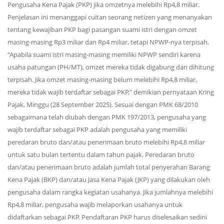
Pengusaha Kena Pajak (PKP) jika omzetnya melebihi Rp4,8 miliar.
Penjelasan ini menanggapi cuitan seorang netizen yang menanyakan
tentang kewajiban PKP bagi pasangan suami istri dengan omzet
masing-masing Rp3 miliar dan Rp4 miliar, tetapi NPWP-nya terpisah.
“Apabila suami istri masing-masing memiliki NPWP sendiri karena
usaha patungan (PH/MT), omzet mereka tidak digabung dan dihitung
terpisah. Jika omzet masing-masing belum melebihi Rp4,8 miliar,
mereka tidak wajib terdaftar sebagai PKP,” demikian pernyataan Kring
Pajak, Minggu (28 September 2025). Sesuai dengan PMK 68/2010
sebagaimana telah diubah dengan PMK 197/2013, pengusaha yang
wajib terdaftar sebagai PKP adalah pengusaha yang memiliki
peredaran bruto dan/atau penerimaan bruto melebihi Rp4,8 miliar
untuk satu bulan tertentu dalam tahun pajak. Peredaran bruto
dan/atau penerimaan bruto adalah jumlah total penyerahan Barang
Kena Pajak (BKP) dan/atau Jasa Kena Pajak (JKP) yang dilakukan oleh
pengusaha dalam rangka kegiatan usahanya. Jika jumlahnya melebihi
Rp4,8 miliar, pengusaha wajib melaporkan usahanya untuk
didaftarkan sebagai PKP. Pendaftaran PKP harus diselesaikan sedini