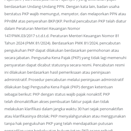
berdasarkan Undang-Undang PPN. Dengan kata lain, badan usaha
berstatus PKP wajib memungut, menyetor, dan melaporkan PPN atau
PPnBM atas penyerahan BKP/JKP. Perihal pencabutan PKP telah diatur
dalam Peraturan Menteri Keuangan Nomor
147/PMK.03/2017 s.t.d.t.d. Peraturan Menteri Keuangan Nomor 81
Tahun 2024 (PMK 81/2024). Berdasarkan PMK 81/2024, pencabutan
pengukuhan PKP dapat dilakukan berdasarkan permohonan atau
secara jabatan. Pengusaha Kena Pajak (PKP) yang tidak lagi memenuhi
persyaratan dapat dicabut statusnya secara resmi. Pencabutan resmi
ini dilakukan berdasarkan hasil pemeriksaan atau peninjauan
administratif. Prosedur pencabutan melalui peninjauan administratif
dilakukan bagi Pengusaha Kena Pajak (PKP) dengan ketentuan
sebagai berikut: PKP dengan status wajib pajak nonaktif; PKP
telah dinonaktifkan akses pembuatan faktur pajak dan tidak
melakukan klarifikasi dalam jangka waktu 30 hari sejak penonaktifan
atau klarifikasinya ditolak; PKP menyalahgunakan atau menggunakan
tanpa hak pengukuhan PKP yang telah mendapatkan putusan
pengadilan yang berkekuatan hukum tetap; PKP orang pribadi