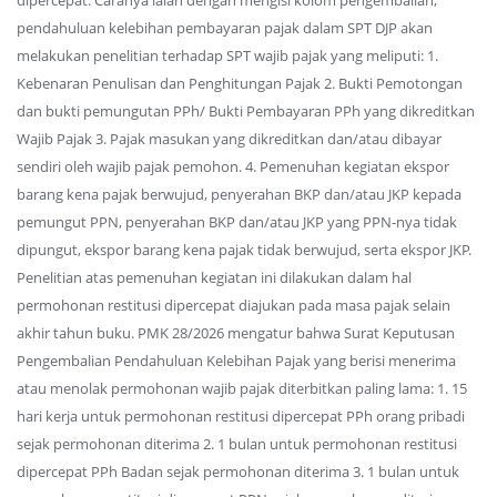
dipercepat. Caranya ialah dengan mengisi kolom pengembalian,
pendahuluan kelebihan pembayaran pajak dalam SPT DJP akan
melakukan penelitian terhadap SPT wajib pajak yang meliputi: 1.
Kebenaran Penulisan dan Penghitungan Pajak 2. Bukti Pemotongan
dan bukti pemungutan PPh/ Bukti Pembayaran PPh yang dikreditkan
Wajib Pajak 3. Pajak masukan yang dikreditkan dan/atau dibayar
sendiri oleh wajib pajak pemohon. 4. Pemenuhan kegiatan ekspor
barang kena pajak berwujud, penyerahan BKP dan/atau JKP kepada
pemungut PPN, penyerahan BKP dan/atau JKP yang PPN-nya tidak
dipungut, ekspor barang kena pajak tidak berwujud, serta ekspor JKP.
Penelitian atas pemenuhan kegiatan ini dilakukan dalam hal
permohonan restitusi dipercepat diajukan pada masa pajak selain
akhir tahun buku. PMK 28/2026 mengatur bahwa Surat Keputusan
Pengembalian Pendahuluan Kelebihan Pajak yang berisi menerima
atau menolak permohonan wajib pajak diterbitkan paling lama: 1. 15
hari kerja untuk permohonan restitusi dipercepat PPh orang pribadi
sejak permohonan diterima 2. 1 bulan untuk permohonan restitusi
dipercepat PPh Badan sejak permohonan diterima 3. 1 bulan untuk