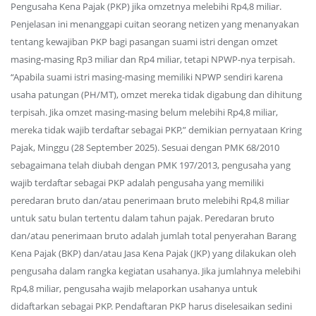
Pengusaha Kena Pajak (PKP) jika omzetnya melebihi Rp4,8 miliar.
Penjelasan ini menanggapi cuitan seorang netizen yang menanyakan
tentang kewajiban PKP bagi pasangan suami istri dengan omzet
masing-masing Rp3 miliar dan Rp4 miliar, tetapi NPWP-nya terpisah.
“Apabila suami istri masing-masing memiliki NPWP sendiri karena
usaha patungan (PH/MT), omzet mereka tidak digabung dan dihitung
terpisah. Jika omzet masing-masing belum melebihi Rp4,8 miliar,
mereka tidak wajib terdaftar sebagai PKP,” demikian pernyataan Kring
Pajak, Minggu (28 September 2025). Sesuai dengan PMK 68/2010
sebagaimana telah diubah dengan PMK 197/2013, pengusaha yang
wajib terdaftar sebagai PKP adalah pengusaha yang memiliki
peredaran bruto dan/atau penerimaan bruto melebihi Rp4,8 miliar
untuk satu bulan tertentu dalam tahun pajak. Peredaran bruto
dan/atau penerimaan bruto adalah jumlah total penyerahan Barang
Kena Pajak (BKP) dan/atau Jasa Kena Pajak (JKP) yang dilakukan oleh
pengusaha dalam rangka kegiatan usahanya. Jika jumlahnya melebihi
Rp4,8 miliar, pengusaha wajib melaporkan usahanya untuk
didaftarkan sebagai PKP. Pendaftaran PKP harus diselesaikan sedini