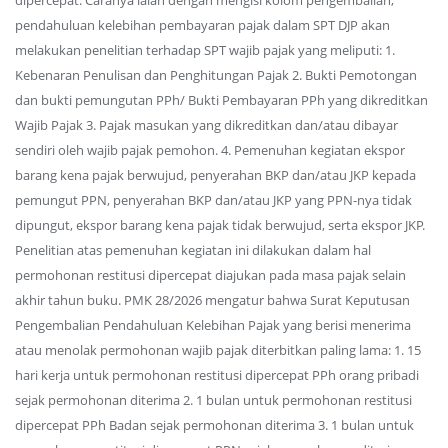
dipercepat. Caranya ialah dengan mengisi kolom pengembalian,
pendahuluan kelebihan pembayaran pajak dalam SPT DJP akan
melakukan penelitian terhadap SPT wajib pajak yang meliputi: 1.
Kebenaran Penulisan dan Penghitungan Pajak 2. Bukti Pemotongan
dan bukti pemungutan PPh/ Bukti Pembayaran PPh yang dikreditkan
Wajib Pajak 3. Pajak masukan yang dikreditkan dan/atau dibayar
sendiri oleh wajib pajak pemohon. 4. Pemenuhan kegiatan ekspor
barang kena pajak berwujud, penyerahan BKP dan/atau JKP kepada
pemungut PPN, penyerahan BKP dan/atau JKP yang PPN-nya tidak
dipungut, ekspor barang kena pajak tidak berwujud, serta ekspor JKP.
Penelitian atas pemenuhan kegiatan ini dilakukan dalam hal
permohonan restitusi dipercepat diajukan pada masa pajak selain
akhir tahun buku. PMK 28/2026 mengatur bahwa Surat Keputusan
Pengembalian Pendahuluan Kelebihan Pajak yang berisi menerima
atau menolak permohonan wajib pajak diterbitkan paling lama: 1. 15
hari kerja untuk permohonan restitusi dipercepat PPh orang pribadi
sejak permohonan diterima 2. 1 bulan untuk permohonan restitusi
dipercepat PPh Badan sejak permohonan diterima 3. 1 bulan untuk