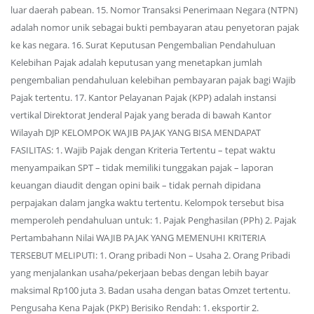
luar daerah pabean. 15. Nomor Transaksi Penerimaan Negara (NTPN)
adalah nomor unik sebagai bukti pembayaran atau penyetoran pajak
ke kas negara. 16. Surat Keputusan Pengembalian Pendahuluan
Kelebihan Pajak adalah keputusan yang menetapkan jumlah
pengembalian pendahuluan kelebihan pembayaran pajak bagi Wajib
Pajak tertentu. 17. Kantor Pelayanan Pajak (KPP) adalah instansi
vertikal Direktorat Jenderal Pajak yang berada di bawah Kantor
Wilayah DJP KELOMPOK WAJIB PAJAK YANG BISA MENDAPAT
FASILITAS: 1. Wajib Pajak dengan Kriteria Tertentu – tepat waktu
menyampaikan SPT – tidak memiliki tunggakan pajak – laporan
keuangan diaudit dengan opini baik – tidak pernah dipidana
perpajakan dalam jangka waktu tertentu. Kelompok tersebut bisa
memperoleh pendahuluan untuk: 1. Pajak Penghasilan (PPh) 2. Pajak
Pertambahann Nilai WAJIB PAJAK YANG MEMENUHI KRITERIA
TERSEBUT MELIPUTI: 1. Orang pribadi Non – Usaha 2. Orang Pribadi
yang menjalankan usaha/pekerjaan bebas dengan lebih bayar
maksimal Rp100 juta 3. Badan usaha dengan batas Omzet tertentu.
Pengusaha Kena Pajak (PKP) Berisiko Rendah: 1. eksportir 2.