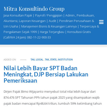
Skip
Mitra Konsultindo Group
to
content
Jasa Konsultan Pajak | Payroll / Penggajian | Admin., Pembukuan,
Akuntansi, Laporan Keuangan | Audit | Pendirian Perusahaan &
Izin Usaha | Manajemen Bisnis & Keuangan Lainnya | Terpercaya &
Pengalaman Sejak 1999 | Harga Terjangkau | Konsultasi Gratis
(Call/WA 24 Jam): 082-11-22-900-33
ADDED ON
TAX, LOCAL
,
TAX, STATE, INSTITUTION
Nilai Lebih Bayar SPT Badan
Meningkat, DJP Bersiap Lakukan
Pemeriksaan
Dirjen Pajak Bimo Wijayanto menyebut total nilai lebih bayar dari
874.476 SPT Tahunan PPh tahun pajak 2025 yang disampaikan wajib
pajak badan mencapai Rp48,64 triliun, tumbuh 59% ketimbang tahun