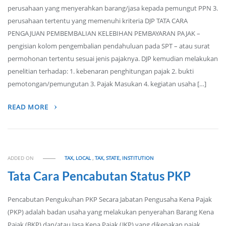
perusahaan yang menyerahkan barang/jasa kepada pemungut PPN 3.
perusahaan tertentu yang memenuhi kriteria DJP TATA CARA
PENGAJUAN PEMBEMBALIAN KELEBIHAN PEMBAYARAN PAJAK –
pengisian kolom pengembalian pendahuluan pada SPT – atau surat
permohonan tertentu sesuai jenis pajaknya. DJP kemudian melakukan
penelitian terhadap: 1. kebenaran penghitungan pajak 2. bukti
pemotongan/pemungutan 3. Pajak Masukan 4. kegiatan usaha […]
READ MORE
ADDED ON
TAX, LOCAL
,
TAX, STATE, INSTITUTION
Tata Cara Pencabutan Status PKP
Pencabutan Pengukuhan PKP Secara Jabatan Pengusaha Kena Pajak
(PKP) adalah badan usaha yang melakukan penyerahan Barang Kena
Pajak (BKP) dan/atau Jasa Kena Pajak (JKP) yang dikenakan pajak