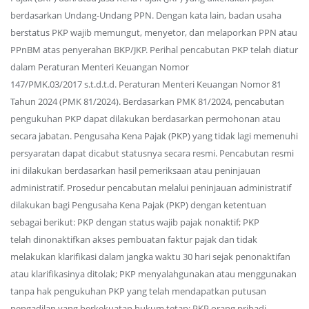
berdasarkan Undang-Undang PPN. Dengan kata lain, badan usaha
berstatus PKP wajib memungut, menyetor, dan melaporkan PPN atau
PPnBM atas penyerahan BKP/JKP. Perihal pencabutan PKP telah diatur
dalam Peraturan Menteri Keuangan Nomor
147/PMK.03/2017 s.t.d.t.d. Peraturan Menteri Keuangan Nomor 81
Tahun 2024 (PMK 81/2024). Berdasarkan PMK 81/2024, pencabutan
pengukuhan PKP dapat dilakukan berdasarkan permohonan atau
secara jabatan. Pengusaha Kena Pajak (PKP) yang tidak lagi memenuhi
persyaratan dapat dicabut statusnya secara resmi. Pencabutan resmi
ini dilakukan berdasarkan hasil pemeriksaan atau peninjauan
administratif. Prosedur pencabutan melalui peninjauan administratif
dilakukan bagi Pengusaha Kena Pajak (PKP) dengan ketentuan
sebagai berikut: PKP dengan status wajib pajak nonaktif; PKP
telah dinonaktifkan akses pembuatan faktur pajak dan tidak
melakukan klarifikasi dalam jangka waktu 30 hari sejak penonaktifan
atau klarifikasinya ditolak; PKP menyalahgunakan atau menggunakan
tanpa hak pengukuhan PKP yang telah mendapatkan putusan
pengadilan yang berkekuatan hukum tetap; PKP orang pribadi