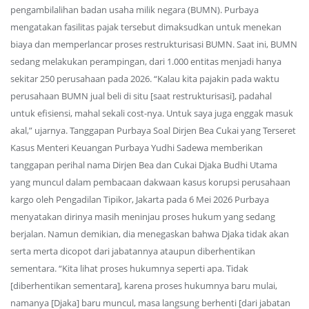
pengambilalihan badan usaha milik negara (BUMN). Purbaya
mengatakan fasilitas pajak tersebut dimaksudkan untuk menekan
biaya dan memperlancar proses restrukturisasi BUMN. Saat ini, BUMN
sedang melakukan perampingan, dari 1.000 entitas menjadi hanya
sekitar 250 perusahaan pada 2026. “Kalau kita pajakin pada waktu
perusahaan BUMN jual beli di situ [saat restrukturisasi], padahal
untuk efisiensi, mahal sekali cost-nya. Untuk saya juga enggak masuk
akal,” ujarnya. Tanggapan Purbaya Soal Dirjen Bea Cukai yang Terseret
Kasus Menteri Keuangan Purbaya Yudhi Sadewa memberikan
tanggapan perihal nama Dirjen Bea dan Cukai Djaka Budhi Utama
yang muncul dalam pembacaan dakwaan kasus korupsi perusahaan
kargo oleh Pengadilan Tipikor, Jakarta pada 6 Mei 2026 Purbaya
menyatakan dirinya masih meninjau proses hukum yang sedang
berjalan. Namun demikian, dia menegaskan bahwa Djaka tidak akan
serta merta dicopot dari jabatannya ataupun diberhentikan
sementara. “Kita lihat proses hukumnya seperti apa. Tidak
[diberhentikan sementara], karena proses hukumnya baru mulai,
namanya [Djaka] baru muncul, masa langsung berhenti [dari jabatan