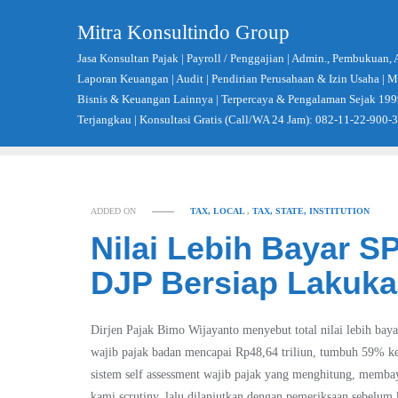
Skip
Mitra Konsultindo Group
to
content
Jasa Konsultan Pajak | Payroll / Penggajian | Admin., Pembukuan, 
Laporan Keuangan | Audit | Pendirian Perusahaan & Izin Usaha |
Bisnis & Keuangan Lainnya | Terpercaya & Pengalaman Sejak 199
Terjangkau | Konsultasi Gratis (Call/WA 24 Jam): 082-11-22-900-
ADDED ON
TAX, LOCAL
,
TAX, STATE, INSTITUTION
Nilai Lebih Bayar S
DJP Bersiap Lakuk
Dirjen Pajak Bimo Wijayanto menyebut total nilai lebih ba
wajib pajak badan mencapai Rp48,64 triliun, tumbuh 59% ke
sistem self assessment wajib pajak yang menghitung, membaya
kami scrutiny, lalu dilanjutkan dengan pemeriksaan sebelum 