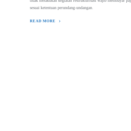
tidak melakukan kegiatan restrukturisasi wajib membayar pa
sesuai ketentuan perundang-undangan.
READ MORE