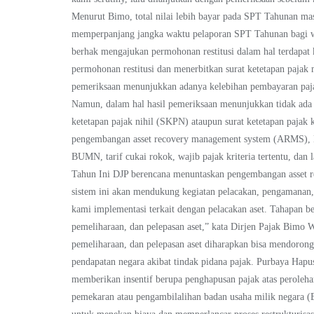
Menurut Bimo, total nilai lebih bayar pada SPT Tahunan m
memperpanjang jangka waktu pelaporan SPT Tahunan bagi wa
berhak mengajukan permohonan restitusi dalam hal terdapat
permohonan restitusi dan menerbitkan surat ketetapan pajak 
pemeriksaan menunjukkan adanya kelebihan pembayaran paja
Namun, dalam hal hasil pemeriksaan menunjukkan tidak ada
ketetapan pajak nihil (SKPN) ataupun surat ketetapan pajak 
pengembangan asset recovery management system (ARMS), Lal
BUMN, tarif cukai rokok, wajib pajak kriteria tertentu, da
Tahun Ini DJP berencana menuntaskan pengembangan asset r
sistem ini akan mendukung kegiatan pelacakan, pengamanan,
kami implementasi terkait dengan pelacakan aset. Tahapan be
pemeliharaan, dan pelepasan aset,” kata Dirjen Pajak Bim
pemeliharaan, dan pelepasan aset diharapkan bisa mendoron
pendapatan negara akibat tindak pidana pajak. Purbaya H
memberikan insentif berupa penghapusan pajak atas peroleh
pemekaran atau pengambilalihan badan usaha milik negara (