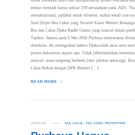
untuk menekan biaya dan memperlancar proses restrukturis
entitas menjadi hanya sekitar 250 perusahaan pada 2026. “Ka
restrukturisasi], padahal untuk efisiensi, mahal sekali cost
Soal Dirjen Bea Cukai yang Terseret Kasus Menteri Keuang
Bea dan Cukai Djaka Budhi Utama yang muncul dalam pemba
Tipikor, Jakarta pada 6 Mei 2026 Purbaya menyatakan diri
demikian, dia menegaskan bahwa Djaka tidak akan serta merta
proses hukumnya seperti apa. Tidak [diberhentikan sementa
muncul, masa langsung berhenti [dari jabatan sekarang]. Kita
Cukai Rokok dengan DPR Menteri […]
READ MORE
ADDED ON
TAX, LOCAL
,
TAX, STATE, INSTITUTION