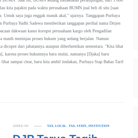
asi BUMN. Saat ini, BUMN sedang melakukan perampingan, dari 1.000
lau kita pajakin pada waktu perusahaan BUMN jual beli di situ [saat
-nya. Untuk saya juga enggak masuk akal,” ujarnya. Tanggapan Purbaya
an Purbaya Yudhi Sadewa memberikan tanggapan perihal nama Dirjen
caan dakwaan kasus korupsi perusahaan kargo oleh Pengadilan
nya masih meninjau proses hukum yang sedang berjalan. Namun
 dicopot dari jabatannya ataupun diberhentikan sementara. “Kita lihat
ra], karena proses hukumnya baru mulai, namanya [Djaka] baru
 lihat sampai clear, baru kita ambil tindakan, Purbaya Siap Bahas Tarif
ADDED ON
TAX, LOCAL
,
TAX, STATE, INSTITUTION