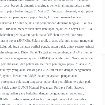
asih akan bergerak dinamis mengingat pemerintah memutuskan untuk
jib pajak badan hingga 31 Mei 2026. Sebagai informasi, wajib pajak
 kelebihan pembayaran pajak. Nanti, DJP akan memeriksa atas
maksimal 12 bulan sejak surat permohonan diterima lengkap. Jika hasil
k, DJP akan menerbitkan surat ketetapan pajak lebih bayar (SKPLB).
 kelebihan pembayaran pajak maka DJP akan menerbitkan surat
kurang bayar (SKPKB). Selain topik di atas, ada pula ulasan mengenai
u, ada juga bahasan perihal penghapusan pajak untuk restrukturisasi
n lain sebagainya. Dirjen Pajak Targetkan Pengembangan ARMS Tuntas
ecovery management system (ARMS) pada tahun ini. Nanti, kehadiran
 pemeliharaan, dan pelepasan aset para penunggak pajak. “Pada 2026,
rikutnya yang akan selesai pada 2026 itu terkait dengan pengamanan,
o Wijayanto. Kehadiran ARMS dalam pelacakan, pengamanan,
g percepatan pelunasan tunggakan pajak dan pemulihan kerugian pada
apus Pajak untuk BUMN Menteri Keuangan Purbaya Yudhi Sadewa
an penghasilan yang berkaitan dengan penggabungan, peleburan,
BUMN). Purbaya mengatakan fasilitas pajak tersebut dimaksudkan