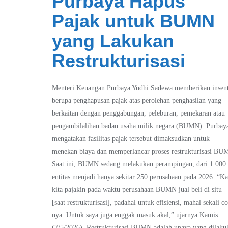
Purbaya Hapus
Pajak untuk BUMN
yang Lakukan
Restrukturisasi
Menteri Keuangan Purbaya Yudhi Sadewa memberikan insent
berupa penghapusan pajak atas perolehan penghasilan yang
berkaitan dengan penggabungan, peleburan, pemekaran atau
pengambilalihan badan usaha milik negara (BUMN). Purbay
mengatakan fasilitas pajak tersebut dimaksudkan untuk
menekan biaya dan memperlancar proses restrukturisasi BU
Saat ini, BUMN sedang melakukan perampingan, dari 1.000
entitas menjadi hanya sekitar 250 perusahaan pada 2026. “Ka
kita pajakin pada waktu perusahaan BUMN jual beli di situ
[saat restrukturisasi], padahal untuk efisiensi, mahal sekali co
nya. Untuk saya juga enggak masuk akal,” ujarnya Kamis
(7/5/2026). Restrukturisasi BUMN adalah upaya yang dilaku