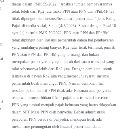
aya
diatur dalam PMK 59/2022. “Apabila jumlah pembayarannya
t
tidak lebih dari Rp2 juta maka PPN atau PPN dan PPnBM-nya
tidak dipungut oleh instansi/bendahara pemerintah,” jelas Kring
Pajak di media sosial, Senin (4/5/2026). Sesuai dengan Pasal 18
ayat (1) huruf a PMK 59/2022, PPN atau PPN dan PPnBM
tidak dipungut oleh instansi pemerintah dalam hal pembayaran
ah
yang jumlahnya paling banyak Rp2 juta, tidak termasuk jumlah
PPN atau PPN dan PPnBM yang terutang, dan bukan
at
merupakan pembayaran yang dipecah dari suatu transaksi yang
nilai sebenarnya lebih dari Rp2 juta. Dengan demikian, untuk
transaksi di bawah Rp2 juta yang memenuhi syarat, instansi
r
pemerintah tidak memungut PPN. Namun demikian, hal
tersebut bukan berarti PPN tidak ada. Rekanan atau penyedia
tetap wajib menerbitkan faktur pajak atas transaksi tersebut.
si.
PPN yang timbul menjadi pajak keluaran yang harus dilaporkan
n
dalam SPT Masa PPN oleh penyedia. Beban administrasi
pelaporan PPN berada di penyedia, meskipun tidak ada
mekanisme pemungutan oleh instansi pemerintah dalam