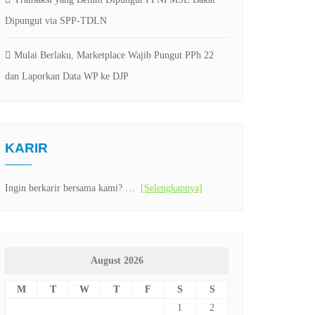
Dipungut via SPP-TDLN
Mulai Berlaku, Marketplace Wajib Pungut PPh 22
dan Laporkan Data WP ke DJP
KARIR
Ingin berkarir bersama kami? …
[Selengkapnya]
August 2026
M
T
W
T
F
S
S
1
2