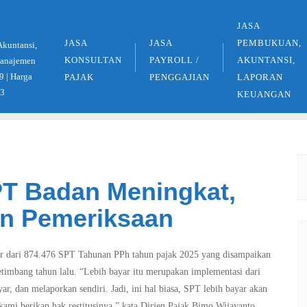
JASA
JASA
JASA
PEMBUKUAN,
Akuntansi,
KONSULTAN
PAYROLL /
AKUNTANSI,
 Manajemen
9 | Harga
PAJAK
PENGGAJIAN
LAPORAN
33
KEUANGAN
PT Badan Meningkat,
an Pemeriksaan
yar dari 874.476 SPT Tahunan PPh tahun pajak 2025 yang disampaikan
timbang tahun lalu. “Lebih bayar itu merupakan implementasi dari
r, dan melaporkan sendiri. Jadi, ini hal biasa, SPT lebih bayar akan
kami berikan hak restitusinya,” kata Dirjen Pajak Bimo Wijayanto.