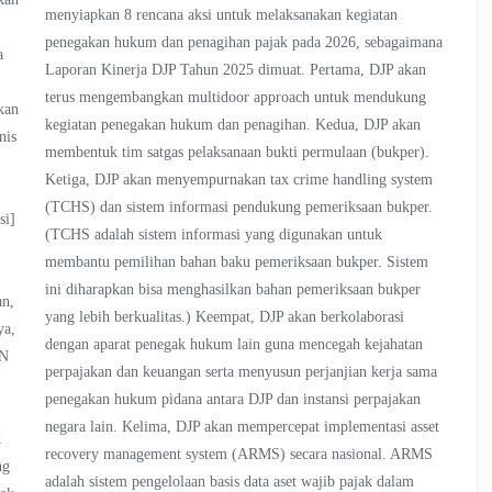
menyiapkan 8 rencana aksi untuk melaksanakan kegiatan
penegakan hukum dan penagihan pajak pada 2026, sebagaimana
a
Laporan Kinerja DJP Tahun 2025 dimuat. Pertama, DJP akan
terus mengembangkan multidoor approach untuk mendukung
kan
kegiatan penegakan hukum dan penagihan. Kedua, DJP akan
nis
membentuk tim satgas pelaksanaan bukti permulaan (bukper).
h
Ketiga, DJP akan menyempurnakan tax crime handling system
(TCHS) dan sistem informasi pendukung pemeriksaan bukper.
si]
(TCHS adalah sistem informasi yang digunakan untuk
membantu pemilihan bahan baku pemeriksaan bukper. Sistem
ini diharapkan bisa menghasilkan bahan pemeriksaan bukper
an,
yang lebih berkualitas.) Keempat, DJP akan berkolaborasi
ya,
dengan aparat penegak hukum lain guna mencegah kejahatan
MN
perpajakan dan keuangan serta menyusun perjanjian kerja sama
penegakan hukum pidana antara DJP dan instansi perpajakan
negara lain. Kelima, DJP akan mempercepat implementasi asset
k
recovery management system (ARMS) secara nasional. ARMS
ng
adalah sistem pengelolaan basis data aset wajib pajak dalam