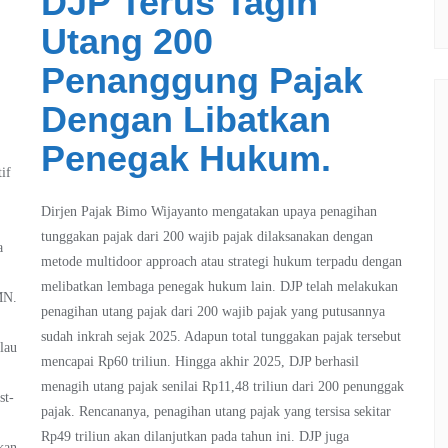
DJP Terus Tagih
Utang 200
Penanggung Pajak
Dengan Libatkan
Penegak Hukum.
if
Dirjen Pajak Bimo Wijayanto mengatakan upaya penagihan
tunggakan pajak dari 200 wajib pajak dilaksanakan dengan
a
metode multidoor approach atau strategi hukum terpadu dengan
melibatkan lembaga penegak hukum lain. DJP telah melakukan
MN.
penagihan utang pajak dari 200 wajib pajak yang putusannya
sudah inkrah sejak 2025. Adapun total tunggakan pajak tersebut
lau
mencapai Rp60 triliun. Hingga akhir 2025, DJP berhasil
menagih utang pajak senilai Rp11,48 triliun dari 200 penunggak
st-
pajak. Rencananya, penagihan utang pajak yang tersisa sekitar
Rp49 triliun akan dilanjutkan pada tahun ini. DJP juga
kan