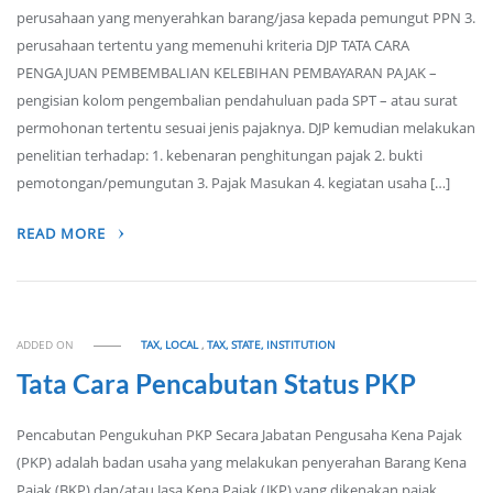
perusahaan yang menyerahkan barang/jasa kepada pemungut PPN 3.
perusahaan tertentu yang memenuhi kriteria DJP TATA CARA
PENGAJUAN PEMBEMBALIAN KELEBIHAN PEMBAYARAN PAJAK –
pengisian kolom pengembalian pendahuluan pada SPT – atau surat
permohonan tertentu sesuai jenis pajaknya. DJP kemudian melakukan
penelitian terhadap: 1. kebenaran penghitungan pajak 2. bukti
pemotongan/pemungutan 3. Pajak Masukan 4. kegiatan usaha […]
READ MORE
ADDED ON
TAX, LOCAL
,
TAX, STATE, INSTITUTION
Tata Cara Pencabutan Status PKP
Pencabutan Pengukuhan PKP Secara Jabatan Pengusaha Kena Pajak
(PKP) adalah badan usaha yang melakukan penyerahan Barang Kena
Pajak (BKP) dan/atau Jasa Kena Pajak (JKP) yang dikenakan pajak