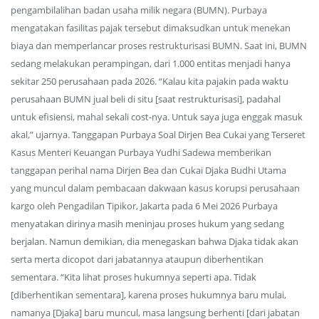
pengambilalihan badan usaha milik negara (BUMN). Purbaya
mengatakan fasilitas pajak tersebut dimaksudkan untuk menekan
biaya dan memperlancar proses restrukturisasi BUMN. Saat ini, BUMN
sedang melakukan perampingan, dari 1.000 entitas menjadi hanya
sekitar 250 perusahaan pada 2026. “Kalau kita pajakin pada waktu
perusahaan BUMN jual beli di situ [saat restrukturisasi], padahal
untuk efisiensi, mahal sekali cost-nya. Untuk saya juga enggak masuk
akal,” ujarnya. Tanggapan Purbaya Soal Dirjen Bea Cukai yang Terseret
Kasus Menteri Keuangan Purbaya Yudhi Sadewa memberikan
tanggapan perihal nama Dirjen Bea dan Cukai Djaka Budhi Utama
yang muncul dalam pembacaan dakwaan kasus korupsi perusahaan
kargo oleh Pengadilan Tipikor, Jakarta pada 6 Mei 2026 Purbaya
menyatakan dirinya masih meninjau proses hukum yang sedang
berjalan. Namun demikian, dia menegaskan bahwa Djaka tidak akan
serta merta dicopot dari jabatannya ataupun diberhentikan
sementara. “Kita lihat proses hukumnya seperti apa. Tidak
[diberhentikan sementara], karena proses hukumnya baru mulai,
namanya [Djaka] baru muncul, masa langsung berhenti [dari jabatan