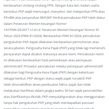
berdasarkan Undang-Undang PPN. Dengan kata lain, badan usaha
berstatus PKP wajib memungut, menyetor, dan melaporkan PPN atau
PPnBM atas penyerahan BKP/JKP. Perihal pencabutan PKP telah diatur
dalam Peraturan Menteri Keuangan Nomor
147/PMK.03/2017 s.t.d.t.d. Peraturan Menteri Keuangan Nomor 81
Tahun 2024 (PMK 81/2024). Berdasarkan PMK 81/2024, pencabutan
pengukuhan PKP dapat dilakukan berdasarkan permohonan atau
secara jabatan. Pengusaha Kena Pajak (PKP) yang tidak lagi memenuhi
persyaratan dapat dicabut statusnya secara resmi. Pencabutan resmi
ini dilakukan berdasarkan hasil pemeriksaan atau peninjauan
administratif. Prosedur pencabutan melalui peninjauan administratif
dilakukan bagi Pengusaha Kena Pajak (PKP) dengan ketentuan
sebagai berikut: PKP dengan status wajib pajak nonaktif; PKP
telah dinonaktifkan akses pembuatan faktur pajak dan tidak
melakukan klarifikasi dalam jangka waktu 30 hari sejak penonaktifan
atau klarifikasinya ditolak; PKP menyalahgunakan atau menggunakan
tanpa hak pengukuhan PKP yang telah mendapatkan putusan
pengadilan yang berkekuatan hukum tetap; PKP orang pribadi