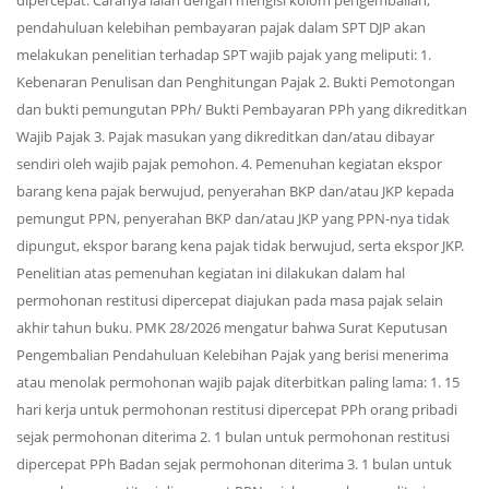
dipercepat. Caranya ialah dengan mengisi kolom pengembalian,
pendahuluan kelebihan pembayaran pajak dalam SPT DJP akan
melakukan penelitian terhadap SPT wajib pajak yang meliputi: 1.
Kebenaran Penulisan dan Penghitungan Pajak 2. Bukti Pemotongan
dan bukti pemungutan PPh/ Bukti Pembayaran PPh yang dikreditkan
Wajib Pajak 3. Pajak masukan yang dikreditkan dan/atau dibayar
sendiri oleh wajib pajak pemohon. 4. Pemenuhan kegiatan ekspor
barang kena pajak berwujud, penyerahan BKP dan/atau JKP kepada
pemungut PPN, penyerahan BKP dan/atau JKP yang PPN-nya tidak
dipungut, ekspor barang kena pajak tidak berwujud, serta ekspor JKP.
Penelitian atas pemenuhan kegiatan ini dilakukan dalam hal
permohonan restitusi dipercepat diajukan pada masa pajak selain
akhir tahun buku. PMK 28/2026 mengatur bahwa Surat Keputusan
Pengembalian Pendahuluan Kelebihan Pajak yang berisi menerima
atau menolak permohonan wajib pajak diterbitkan paling lama: 1. 15
hari kerja untuk permohonan restitusi dipercepat PPh orang pribadi
sejak permohonan diterima 2. 1 bulan untuk permohonan restitusi
dipercepat PPh Badan sejak permohonan diterima 3. 1 bulan untuk