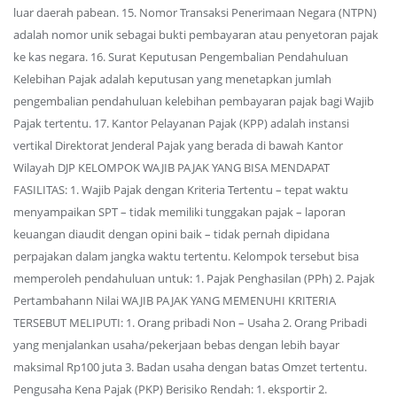
luar daerah pabean. 15. Nomor Transaksi Penerimaan Negara (NTPN)
adalah nomor unik sebagai bukti pembayaran atau penyetoran pajak
ke kas negara. 16. Surat Keputusan Pengembalian Pendahuluan
Kelebihan Pajak adalah keputusan yang menetapkan jumlah
pengembalian pendahuluan kelebihan pembayaran pajak bagi Wajib
Pajak tertentu. 17. Kantor Pelayanan Pajak (KPP) adalah instansi
vertikal Direktorat Jenderal Pajak yang berada di bawah Kantor
Wilayah DJP KELOMPOK WAJIB PAJAK YANG BISA MENDAPAT
FASILITAS: 1. Wajib Pajak dengan Kriteria Tertentu – tepat waktu
menyampaikan SPT – tidak memiliki tunggakan pajak – laporan
keuangan diaudit dengan opini baik – tidak pernah dipidana
perpajakan dalam jangka waktu tertentu. Kelompok tersebut bisa
memperoleh pendahuluan untuk: 1. Pajak Penghasilan (PPh) 2. Pajak
Pertambahann Nilai WAJIB PAJAK YANG MEMENUHI KRITERIA
TERSEBUT MELIPUTI: 1. Orang pribadi Non – Usaha 2. Orang Pribadi
yang menjalankan usaha/pekerjaan bebas dengan lebih bayar
maksimal Rp100 juta 3. Badan usaha dengan batas Omzet tertentu.
Pengusaha Kena Pajak (PKP) Berisiko Rendah: 1. eksportir 2.