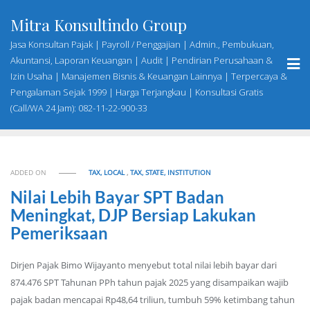
Skip
Mitra Konsultindo Group
to
content
Jasa Konsultan Pajak | Payroll / Penggajian | Admin., Pembukuan,
Akuntansi, Laporan Keuangan | Audit | Pendirian Perusahaan &
Izin Usaha | Manajemen Bisnis & Keuangan Lainnya | Terpercaya &
Pengalaman Sejak 1999 | Harga Terjangkau | Konsultasi Gratis
(Call/WA 24 Jam): 082-11-22-900-33
ADDED ON
TAX, LOCAL
,
TAX, STATE, INSTITUTION
Nilai Lebih Bayar SPT Badan
Meningkat, DJP Bersiap Lakukan
Pemeriksaan
Dirjen Pajak Bimo Wijayanto menyebut total nilai lebih bayar dari
874.476 SPT Tahunan PPh tahun pajak 2025 yang disampaikan wajib
pajak badan mencapai Rp48,64 triliun, tumbuh 59% ketimbang tahun