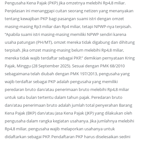
Pengusaha Kena Pajak (PKP) jika omzetnya melebihi Rp4,8 miliar.
Penjelasan ini menanggapi cuitan seorang netizen yang menanyakan
tentang kewajiban PKP bagi pasangan suami istri dengan omzet
masing-masing Rp3 miliar dan Rp4 miliar, tetapi NPWP-nya terpisah.
“Apabila suami istri masing-masing memiliki NPWP sendiri karena
usaha patungan (PH/MT), omzet mereka tidak digabung dan dihitung
terpisah. Jika omzet masing-masing belum melebihi Rp4,8 miliar,
mereka tidak wajib terdaftar sebagai PKP,” demikian pernyataan Kring
Pajak, Minggu (28 September 2025). Sesuai dengan PMK 68/2010
sebagaimana telah diubah dengan PMK 197/2013, pengusaha yang
wajib terdaftar sebagai PKP adalah pengusaha yang memiliki
peredaran bruto dan/atau penerimaan bruto melebihi Rp4,8 miliar
untuk satu bulan tertentu dalam tahun pajak. Peredaran bruto
dan/atau penerimaan bruto adalah jumlah total penyerahan Barang
Kena Pajak (BKP) dan/atau Jasa Kena Pajak (JKP) yang dilakukan oleh
pengusaha dalam rangka kegiatan usahanya. Jika jumlahnya melebihi
Rp4,8 miliar, pengusaha wajib melaporkan usahanya untuk
didaftarkan sebagai PKP. Pendaftaran PKP harus diselesaikan sedini