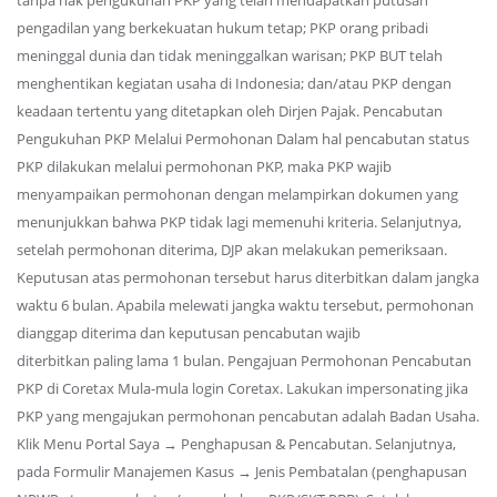
tanpa hak pengukuhan PKP yang telah mendapatkan putusan
pengadilan yang berkekuatan hukum tetap; PKP orang pribadi
meninggal dunia dan tidak meninggalkan warisan; PKP BUT telah
menghentikan kegiatan usaha di Indonesia; dan/atau PKP dengan
keadaan tertentu yang ditetapkan oleh Dirjen Pajak. Pencabutan
Pengukuhan PKP Melalui Permohonan Dalam hal pencabutan status
PKP dilakukan melalui permohonan PKP, maka PKP wajib
menyampaikan permohonan dengan melampirkan dokumen yang
menunjukkan bahwa PKP tidak lagi memenuhi kriteria. Selanjutnya,
setelah permohonan diterima, DJP akan melakukan pemeriksaan.
Keputusan atas permohonan tersebut harus diterbitkan dalam jangka
waktu 6 bulan. Apabila melewati jangka waktu tersebut, permohonan
dianggap diterima dan keputusan pencabutan wajib
diterbitkan paling lama 1 bulan. Pengajuan Permohonan Pencabutan
PKP di Coretax Mula-mula login Coretax. Lakukan impersonating jika
PKP yang mengajukan permohonan pencabutan adalah Badan Usaha.
Klik Menu Portal Saya → Penghapusan & Pencabutan. Selanjutnya,
pada Formulir Manajemen Kasus → Jenis Pembatalan (penghapusan