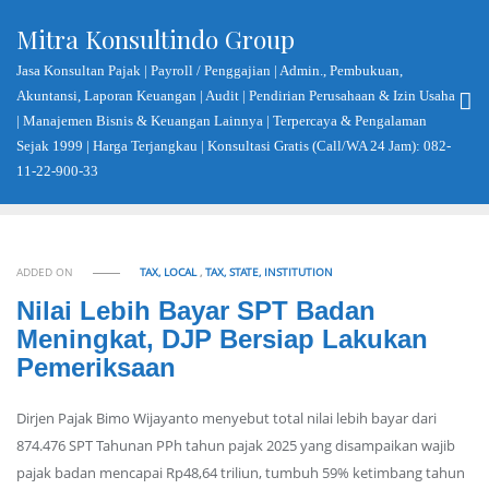
Skip
Mitra Konsultindo Group
to
content
Jasa Konsultan Pajak | Payroll / Penggajian | Admin., Pembukuan,
Akuntansi, Laporan Keuangan | Audit | Pendirian Perusahaan & Izin Usaha
| Manajemen Bisnis & Keuangan Lainnya | Terpercaya & Pengalaman
Sejak 1999 | Harga Terjangkau | Konsultasi Gratis (Call/WA 24 Jam): 082-
11-22-900-33
ADDED ON
TAX, LOCAL
,
TAX, STATE, INSTITUTION
Nilai Lebih Bayar SPT Badan
Meningkat, DJP Bersiap Lakukan
Pemeriksaan
Dirjen Pajak Bimo Wijayanto menyebut total nilai lebih bayar dari
874.476 SPT Tahunan PPh tahun pajak 2025 yang disampaikan wajib
pajak badan mencapai Rp48,64 triliun, tumbuh 59% ketimbang tahun