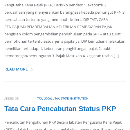
Pengusaha Kena Pajak (PKP) Berisiko Rendah: 1. eksportir 2.
perusahaan yang menyerahkan barang/jasa kepada pemungut PPN 3.
perusahaan tertentu yang memenuhi kriteria DJP TATA CARA
PENGAJUAN PEMBEMBALIAN KELEBIHAN PEMBAYARAN PAJAK –
pengisian kolom pengembalian pendahuluan pada SPT – atau surat
permohonan tertentu sesuai jenis pajaknya. DJP kemudian melakukan
penelitian terhadap: 1. kebenaran penghitungan pajak 2. bukti
pemotongan/pemungutan 3. Pajak Masukan 4. kegiatan usaha […]
READ MORE
ADDED ON
TAX, LOCAL
,
TAX, STATE, INSTITUTION
Tata Cara Pencabutan Status PKP
Pencabutan Pengukuhan PKP Secara Jabatan Pengusaha Kena Pajak
(PKP) adalah badan usaha yang melakukan penyerahan Barang Kena