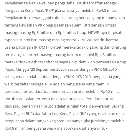
penjelasan terkait kewajiban pengusaha untuk terdaftar sebagai
Pengusaha Kena Pajak (PKP) jika omzetnya melebihi Rp4,8 miliar.
Penjelasan ini menanggapi cuitan seorang netizen yang menanyakan
tentang kewajiban PKP bagi pasangan suami istri dengan omzet
masing-masing Rp3 miliar dan Rp4 miliar, tetapi NPWP-nya terpisah.
“Apabila suami istri masing-masing memiliki NPWP sendiri karena
usaha patungan (PH/MT), omzet mereka tidak digabung dan dihitung
terpisah. Jika omzet masing-masing belum melebihi Rp4,8 miliar,
mereka tidak wajib terdaftar sebagai PKP,” demikian pernyataan Kring
Pajak, Minggu (28 September 2025). Sesuai dengan PMK 68/2010
sebagaimana telah diubah dengan PMK 197/2013, pengusaha yang
wajib terdaftar sebagai PKP adalah pengusaha yang memiliki
peredaran bruto dan/atau penerimaan bruto melebihi Rp4,8 miliar
untuk satu bulan tertentu dalam tahun pajak. Peredaran bruto
dan/atau penerimaan bruto adalah jumlah total penyerahan Barang
Kena Pajak (BKP) dan/atau Jasa Kena Pajak (JKP) yang dilakukan oleh
pengusaha dalam rangka kegiatan usahanya. Jika jumlahnya melebihi
Rp4,8 miliar, pengusaha wajib melaporkan usahanya untuk