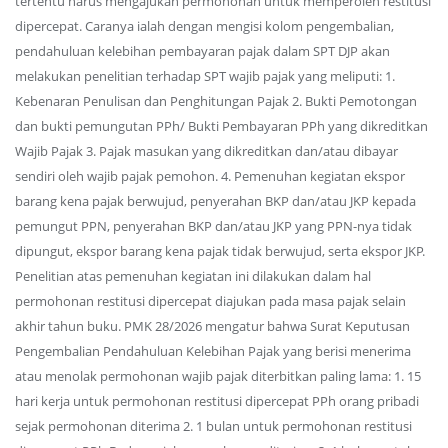
tertentu harus mengajukan permohonan untuk memperoleh restitusi
dipercepat. Caranya ialah dengan mengisi kolom pengembalian,
pendahuluan kelebihan pembayaran pajak dalam SPT DJP akan
melakukan penelitian terhadap SPT wajib pajak yang meliputi: 1.
Kebenaran Penulisan dan Penghitungan Pajak 2. Bukti Pemotongan
dan bukti pemungutan PPh/ Bukti Pembayaran PPh yang dikreditkan
Wajib Pajak 3. Pajak masukan yang dikreditkan dan/atau dibayar
sendiri oleh wajib pajak pemohon. 4. Pemenuhan kegiatan ekspor
barang kena pajak berwujud, penyerahan BKP dan/atau JKP kepada
pemungut PPN, penyerahan BKP dan/atau JKP yang PPN-nya tidak
dipungut, ekspor barang kena pajak tidak berwujud, serta ekspor JKP.
Penelitian atas pemenuhan kegiatan ini dilakukan dalam hal
permohonan restitusi dipercepat diajukan pada masa pajak selain
akhir tahun buku. PMK 28/2026 mengatur bahwa Surat Keputusan
Pengembalian Pendahuluan Kelebihan Pajak yang berisi menerima
atau menolak permohonan wajib pajak diterbitkan paling lama: 1. 15
hari kerja untuk permohonan restitusi dipercepat PPh orang pribadi
sejak permohonan diterima 2. 1 bulan untuk permohonan restitusi