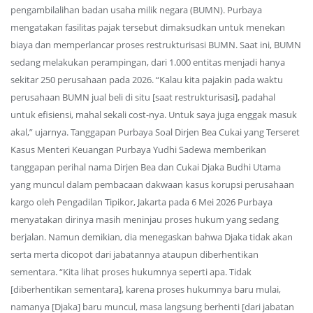
pengambilalihan badan usaha milik negara (BUMN). Purbaya
mengatakan fasilitas pajak tersebut dimaksudkan untuk menekan
biaya dan memperlancar proses restrukturisasi BUMN. Saat ini, BUMN
sedang melakukan perampingan, dari 1.000 entitas menjadi hanya
sekitar 250 perusahaan pada 2026. “Kalau kita pajakin pada waktu
perusahaan BUMN jual beli di situ [saat restrukturisasi], padahal
untuk efisiensi, mahal sekali cost-nya. Untuk saya juga enggak masuk
akal,” ujarnya. Tanggapan Purbaya Soal Dirjen Bea Cukai yang Terseret
Kasus Menteri Keuangan Purbaya Yudhi Sadewa memberikan
tanggapan perihal nama Dirjen Bea dan Cukai Djaka Budhi Utama
yang muncul dalam pembacaan dakwaan kasus korupsi perusahaan
kargo oleh Pengadilan Tipikor, Jakarta pada 6 Mei 2026 Purbaya
menyatakan dirinya masih meninjau proses hukum yang sedang
berjalan. Namun demikian, dia menegaskan bahwa Djaka tidak akan
serta merta dicopot dari jabatannya ataupun diberhentikan
sementara. “Kita lihat proses hukumnya seperti apa. Tidak
[diberhentikan sementara], karena proses hukumnya baru mulai,
namanya [Djaka] baru muncul, masa langsung berhenti [dari jabatan