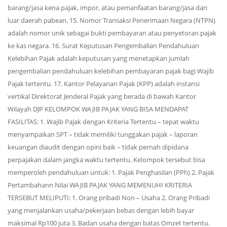
barang/jasa kena pajak, impor, atau pemanfaatan barang/jasa dari
luar daerah pabean. 15. Nomor Transaksi Penerimaan Negara (NTPN)
adalah nomor unik sebagai bukti pembayaran atau penyetoran pajak
ke kas negara. 16. Surat Keputusan Pengembalian Pendahuluan
Kelebihan Pajak adalah keputusan yang menetapkan jumlah
pengembalian pendahuluan kelebihan pembayaran pajak bagi Wajib
Pajak tertentu. 17. Kantor Pelayanan Pajak (KPP) adalah instansi
vertikal Direktorat Jenderal Pajak yang berada di bawah Kantor
Wilayah DJP KELOMPOK WAJIB PAJAK YANG BISA MENDAPAT
FASILITAS: 1. Wajib Pajak dengan Kriteria Tertentu – tepat waktu
menyampaikan SPT – tidak memiliki tunggakan pajak – laporan
keuangan diaudit dengan opini baik – tidak pernah dipidana
perpajakan dalam jangka waktu tertentu. Kelompok tersebut bisa
memperoleh pendahuluan untuk: 1. Pajak Penghasilan (PPh) 2. Pajak
Pertambahann Nilai WAJIB PAJAK YANG MEMENUHI KRITERIA
TERSEBUT MELIPUTI: 1. Orang pribadi Non – Usaha 2. Orang Pribadi
yang menjalankan usaha/pekerjaan bebas dengan lebih bayar
maksimal Rp100 juta 3. Badan usaha dengan batas Omzet tertentu.