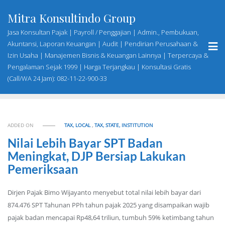
Skip
Mitra Konsultindo Group
to
content
Jasa Konsultan Pajak | Payroll / Penggajian | Admin., Pembukuan,
Akuntansi, Laporan Keuangan | Audit | Pendirian Perusahaan &
Izin Usaha | Manajemen Bisnis & Keuangan Lainnya | Terpercaya &
Pengalaman Sejak 1999 | Harga Terjangkau | Konsultasi Gratis
(Call/WA 24 Jam): 082-11-22-900-33
ADDED ON
TAX, LOCAL
,
TAX, STATE, INSTITUTION
Nilai Lebih Bayar SPT Badan
Meningkat, DJP Bersiap Lakukan
Pemeriksaan
Dirjen Pajak Bimo Wijayanto menyebut total nilai lebih bayar dari
874.476 SPT Tahunan PPh tahun pajak 2025 yang disampaikan wajib
pajak badan mencapai Rp48,64 triliun, tumbuh 59% ketimbang tahun