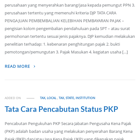
perusahaan yang menyerahkan barang/jasa kepada pemungut PPN 3.
perusahaan tertentu yang memenuhi kriteria DJP TATA CARA
PENGAJUAN PEMBEMBALIAN KELEBIHAN PEMBAYARAN PAJAK –
pengisian kolom pengembalian pendahuluan pada SPT – atau surat
permohonan tertentu sesuai jenis pajaknya. DJP kemudian melakukan
penelitian terhadap: 1. kebenaran penghitungan pajak 2. bukti
pemotongan/pemungutan 3. Pajak Masukan 4. kegiatan usaha […]
READ MORE
ADDED ON
TAX, LOCAL
,
TAX, STATE, INSTITUTION
Tata Cara Pencabutan Status PKP
Pencabutan Pengukuhan PKP Secara Jabatan Pengusaha Kena Pajak
(PKP) adalah badan usaha yang melakukan penyerahan Barang Kena
Pajak (BKP) dan/atau Jasa Kena Pajak (JKP) yang dikenakan pajak