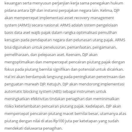
keuangan serta menyusun perjanjian kerja sama penegakan hukum
pidana antara DJP dan instansi perpajakan negara lain. Kelima, DJP
akan mempercepat implementasi asset recovery management
system (ARMS) secara nasional. ARMS adalah sistem pengelolaan
basis data aset wajib pajak dalam rangka optimalisasi pemulihan
kerugian pada pendapatan negara dan pelunasan utang pajak. ARMS
bisa digunakan untuk penelusuran, pemanfaatan, pengamanan,
pemeliharaan, dan pelepasan aset. Keenam, DJP akan
mengoptimalkan dan mempercepat pencairan piutang pajak dengan
fokus pada piutang bernilai signifikan dan potensial untuk dicairkan.
Hal ini akan berdampak langsung pada peningkatan penerimaan dan
penguatan marwah DJP. Ketujuh, DJP akan mendorong implementasi
automatic blocking system (ABS) sebagai instrumen untuk
meningkatkan efektivitas tindakan penagihan dan meminimalkan
risiko keterlambatan pencairan piutang pajak. Kedelapan, DJP akan
mempercepat pencairan piutang macet bernilai besar, utamanya atas
piutang dengan nilai di atas Rp100 juta per ketetapan yang sudah
mendekati daluwarsa penagihan.