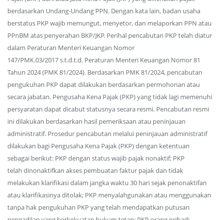
berdasarkan Undang-Undang PPN. Dengan kata lain, badan usaha
berstatus PKP wajib memungut, menyetor, dan melaporkan PPN atau
PPnBM atas penyerahan BKP/JKP. Perihal pencabutan PKP telah diatur
dalam Peraturan Menteri Keuangan Nomor
147/PMK.03/2017 s.t.d.t.d. Peraturan Menteri Keuangan Nomor 81
Tahun 2024 (PMK 81/2024). Berdasarkan PMK 81/2024, pencabutan
pengukuhan PKP dapat dilakukan berdasarkan permohonan atau
secara jabatan. Pengusaha Kena Pajak (PKP) yang tidak lagi memenuhi
persyaratan dapat dicabut statusnya secara resmi. Pencabutan resmi
ini dilakukan berdasarkan hasil pemeriksaan atau peninjauan
administratif. Prosedur pencabutan melalui peninjauan administratif
dilakukan bagi Pengusaha Kena Pajak (PKP) dengan ketentuan
sebagai berikut: PKP dengan status wajib pajak nonaktif; PKP
telah dinonaktifkan akses pembuatan faktur pajak dan tidak
melakukan klarifikasi dalam jangka waktu 30 hari sejak penonaktifan
atau klarifikasinya ditolak; PKP menyalahgunakan atau menggunakan
tanpa hak pengukuhan PKP yang telah mendapatkan putusan
pengadilan yang berkekuatan hukum tetap; PKP orang pribadi