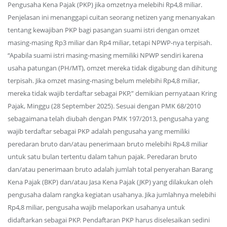
Pengusaha Kena Pajak (PKP) jika omzetnya melebihi Rp4,8 miliar.
Penjelasan ini menanggapi cuitan seorang netizen yang menanyakan
tentang kewajiban PKP bagi pasangan suami istri dengan omzet
masing-masing Rp3 miliar dan Rp4 miliar, tetapi NPWP-nya terpisah.
“Apabila suami istri masing-masing memiliki NPWP sendiri karena
usaha patungan (PH/MT), omzet mereka tidak digabung dan dihitung
terpisah. Jika omzet masing-masing belum melebihi Rp4,8 miliar,
mereka tidak wajib terdaftar sebagai PKP,” demikian pernyataan Kring
Pajak, Minggu (28 September 2025). Sesuai dengan PMK 68/2010
sebagaimana telah diubah dengan PMK 197/2013, pengusaha yang
wajib terdaftar sebagai PKP adalah pengusaha yang memiliki
peredaran bruto dan/atau penerimaan bruto melebihi Rp4,8 miliar
untuk satu bulan tertentu dalam tahun pajak. Peredaran bruto
dan/atau penerimaan bruto adalah jumlah total penyerahan Barang
Kena Pajak (BKP) dan/atau Jasa Kena Pajak (JKP) yang dilakukan oleh
pengusaha dalam rangka kegiatan usahanya. Jika jumlahnya melebihi
Rp4,8 miliar, pengusaha wajib melaporkan usahanya untuk
didaftarkan sebagai PKP. Pendaftaran PKP harus diselesaikan sedini