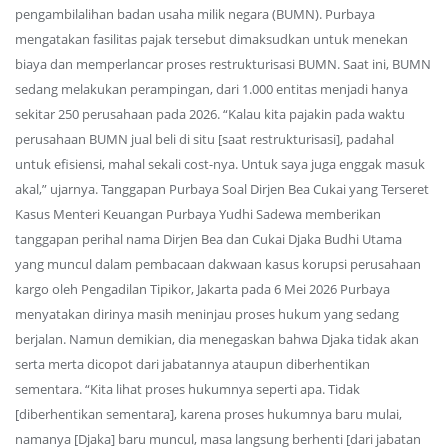
pengambilalihan badan usaha milik negara (BUMN). Purbaya
mengatakan fasilitas pajak tersebut dimaksudkan untuk menekan
biaya dan memperlancar proses restrukturisasi BUMN. Saat ini, BUMN
sedang melakukan perampingan, dari 1.000 entitas menjadi hanya
sekitar 250 perusahaan pada 2026. “Kalau kita pajakin pada waktu
perusahaan BUMN jual beli di situ [saat restrukturisasi], padahal
untuk efisiensi, mahal sekali cost-nya. Untuk saya juga enggak masuk
akal,” ujarnya. Tanggapan Purbaya Soal Dirjen Bea Cukai yang Terseret
Kasus Menteri Keuangan Purbaya Yudhi Sadewa memberikan
tanggapan perihal nama Dirjen Bea dan Cukai Djaka Budhi Utama
yang muncul dalam pembacaan dakwaan kasus korupsi perusahaan
kargo oleh Pengadilan Tipikor, Jakarta pada 6 Mei 2026 Purbaya
menyatakan dirinya masih meninjau proses hukum yang sedang
berjalan. Namun demikian, dia menegaskan bahwa Djaka tidak akan
serta merta dicopot dari jabatannya ataupun diberhentikan
sementara. “Kita lihat proses hukumnya seperti apa. Tidak
[diberhentikan sementara], karena proses hukumnya baru mulai,
namanya [Djaka] baru muncul, masa langsung berhenti [dari jabatan