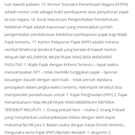
luar daerah pabean. 15. Nomor Transaksi Penerimaan Negara (NTPN)
adalah nomor unik sebagai bukti pembayaran atau penyetoran pajak
ke kas negara. 16. Surat Keputusan Pengembalian Pendahuluan
Kelebihan Pajak adalah keputusan yang menetapkan jumlah
pengembalian pendahuluan kelebihan pembayaran pajak bagi Wajib
Pajak tertentu. 17. Kantor Pelayanan Pajak (KPP) adalah instansi
vertikal Direktorat Jenderal Pajak yang berada di bawah Kantor
Wilayah DJP KELOMPOK WAJIB PAJAK YANG BISA MENDAPAT
FASILITAS: 1. Wajib Pajak dengan Kriteria Tertentu – tepat waktu
menyampaikan SPT – tidak memiliki tunggakan pajak – laporan
keuangan diaudit dengan opini baik – tidak pernah dipidana
perpajakan dalam jangka waktu tertentu. Kelompok tersebut bisa
memperoleh pendahuluan untuk: 1. Pajak Penghasilan (PPh) 2. Pajak
Pertambahann Nilai WAJIB PAJAK YANG MEMENUHI KRITERIA
TERSEBUT MELIPUTI: 1. Orang pribadi Non – Usaha 2. Orang Pribadi
yang menjalankan usaha/pekerjaan bebas dengan lebih bayar
maksimal Rp100 juta 3. Badan usaha dengan batas Omzet tertentu.
Pengusaha Kena Pajak (PKP) Berisiko Rendah: 1. eksportir 2.