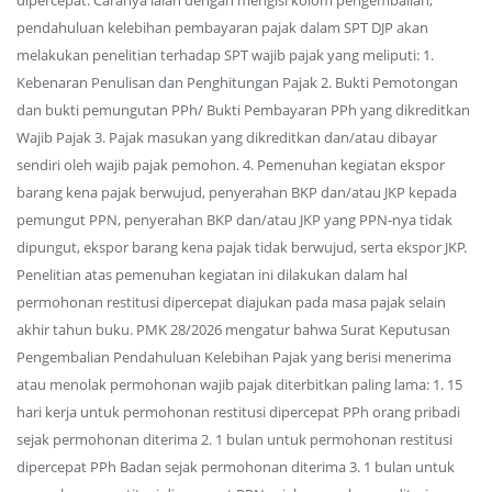
dipercepat. Caranya ialah dengan mengisi kolom pengembalian,
pendahuluan kelebihan pembayaran pajak dalam SPT DJP akan
melakukan penelitian terhadap SPT wajib pajak yang meliputi: 1.
Kebenaran Penulisan dan Penghitungan Pajak 2. Bukti Pemotongan
dan bukti pemungutan PPh/ Bukti Pembayaran PPh yang dikreditkan
Wajib Pajak 3. Pajak masukan yang dikreditkan dan/atau dibayar
sendiri oleh wajib pajak pemohon. 4. Pemenuhan kegiatan ekspor
barang kena pajak berwujud, penyerahan BKP dan/atau JKP kepada
pemungut PPN, penyerahan BKP dan/atau JKP yang PPN-nya tidak
dipungut, ekspor barang kena pajak tidak berwujud, serta ekspor JKP.
Penelitian atas pemenuhan kegiatan ini dilakukan dalam hal
permohonan restitusi dipercepat diajukan pada masa pajak selain
akhir tahun buku. PMK 28/2026 mengatur bahwa Surat Keputusan
Pengembalian Pendahuluan Kelebihan Pajak yang berisi menerima
atau menolak permohonan wajib pajak diterbitkan paling lama: 1. 15
hari kerja untuk permohonan restitusi dipercepat PPh orang pribadi
sejak permohonan diterima 2. 1 bulan untuk permohonan restitusi
dipercepat PPh Badan sejak permohonan diterima 3. 1 bulan untuk