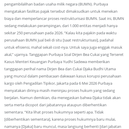
pengambilalihan badan usaha milik negara (BUMN). Purbaya
mengatakan fasilitas pajak tersebut dimaksudkan untuk menekan
biaya dan memperlancar proses restrukturisasi BUMN. Saat ini, BUMN
sedang melakukan perampingan, dari 1.000 entitas menjadi hanya
sekitar 250 perusahaan pada 2026. “Kalau kita pajakin pada waktu
perusahaan BUMN jual beli di situ [saat restrukturisasi], padahal
untuk efisiensi, mahal sekali cost-nya. Untuk saya juga enggak masuk
akal,” ujarnya. Tanggapan Purbaya Soal Dirjen Bea Cukai yang Terseret
Kasus Menteri Keuangan Purbaya Yudhi Sadewa memberikan
tanggapan perihal nama Dirjen Bea dan Cukai Djaka Budhi Utama
yang muncul dalam pembacaan dakwaan kasus korupsi perusahaan
kargo oleh Pengadilan Tipikor, Jakarta pada 6 Mei 2026 Purbaya
menyatakan dirinya masih meninjau proses hukum yang sedang
berjalan. Namun demikian, dia menegaskan bahwa Djaka tidak akan
serta merta dicopot dari jabatannya ataupun diberhentikan
sementara. “Kita lihat proses hukumnya seperti apa. Tidak
[diberhentikan sementara], karena proses hukumnya baru mulai,
namanya [Djaka] baru muncul, masa langsung berhenti [dari jabatan