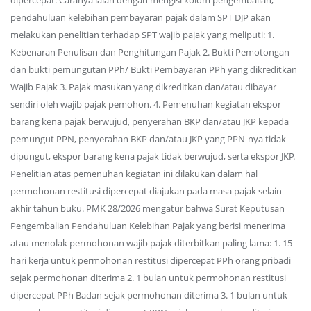
dipercepat. Caranya ialah dengan mengisi kolom pengembalian,
pendahuluan kelebihan pembayaran pajak dalam SPT DJP akan
melakukan penelitian terhadap SPT wajib pajak yang meliputi: 1.
Kebenaran Penulisan dan Penghitungan Pajak 2. Bukti Pemotongan
dan bukti pemungutan PPh/ Bukti Pembayaran PPh yang dikreditkan
Wajib Pajak 3. Pajak masukan yang dikreditkan dan/atau dibayar
sendiri oleh wajib pajak pemohon. 4. Pemenuhan kegiatan ekspor
barang kena pajak berwujud, penyerahan BKP dan/atau JKP kepada
pemungut PPN, penyerahan BKP dan/atau JKP yang PPN-nya tidak
dipungut, ekspor barang kena pajak tidak berwujud, serta ekspor JKP.
Penelitian atas pemenuhan kegiatan ini dilakukan dalam hal
permohonan restitusi dipercepat diajukan pada masa pajak selain
akhir tahun buku. PMK 28/2026 mengatur bahwa Surat Keputusan
Pengembalian Pendahuluan Kelebihan Pajak yang berisi menerima
atau menolak permohonan wajib pajak diterbitkan paling lama: 1. 15
hari kerja untuk permohonan restitusi dipercepat PPh orang pribadi
sejak permohonan diterima 2. 1 bulan untuk permohonan restitusi
dipercepat PPh Badan sejak permohonan diterima 3. 1 bulan untuk