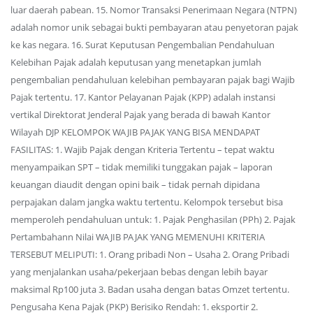
luar daerah pabean. 15. Nomor Transaksi Penerimaan Negara (NTPN)
adalah nomor unik sebagai bukti pembayaran atau penyetoran pajak
ke kas negara. 16. Surat Keputusan Pengembalian Pendahuluan
Kelebihan Pajak adalah keputusan yang menetapkan jumlah
pengembalian pendahuluan kelebihan pembayaran pajak bagi Wajib
Pajak tertentu. 17. Kantor Pelayanan Pajak (KPP) adalah instansi
vertikal Direktorat Jenderal Pajak yang berada di bawah Kantor
Wilayah DJP KELOMPOK WAJIB PAJAK YANG BISA MENDAPAT
FASILITAS: 1. Wajib Pajak dengan Kriteria Tertentu – tepat waktu
menyampaikan SPT – tidak memiliki tunggakan pajak – laporan
keuangan diaudit dengan opini baik – tidak pernah dipidana
perpajakan dalam jangka waktu tertentu. Kelompok tersebut bisa
memperoleh pendahuluan untuk: 1. Pajak Penghasilan (PPh) 2. Pajak
Pertambahann Nilai WAJIB PAJAK YANG MEMENUHI KRITERIA
TERSEBUT MELIPUTI: 1. Orang pribadi Non – Usaha 2. Orang Pribadi
yang menjalankan usaha/pekerjaan bebas dengan lebih bayar
maksimal Rp100 juta 3. Badan usaha dengan batas Omzet tertentu.
Pengusaha Kena Pajak (PKP) Berisiko Rendah: 1. eksportir 2.