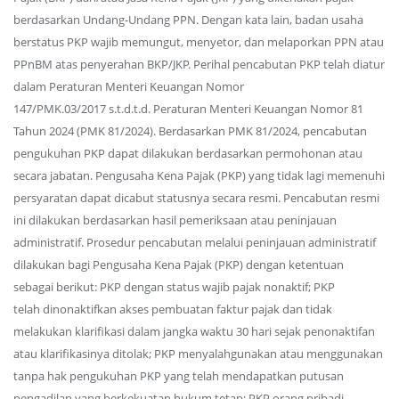
berdasarkan Undang-Undang PPN. Dengan kata lain, badan usaha
berstatus PKP wajib memungut, menyetor, dan melaporkan PPN atau
PPnBM atas penyerahan BKP/JKP. Perihal pencabutan PKP telah diatur
dalam Peraturan Menteri Keuangan Nomor
147/PMK.03/2017 s.t.d.t.d. Peraturan Menteri Keuangan Nomor 81
Tahun 2024 (PMK 81/2024). Berdasarkan PMK 81/2024, pencabutan
pengukuhan PKP dapat dilakukan berdasarkan permohonan atau
secara jabatan. Pengusaha Kena Pajak (PKP) yang tidak lagi memenuhi
persyaratan dapat dicabut statusnya secara resmi. Pencabutan resmi
ini dilakukan berdasarkan hasil pemeriksaan atau peninjauan
administratif. Prosedur pencabutan melalui peninjauan administratif
dilakukan bagi Pengusaha Kena Pajak (PKP) dengan ketentuan
sebagai berikut: PKP dengan status wajib pajak nonaktif; PKP
telah dinonaktifkan akses pembuatan faktur pajak dan tidak
melakukan klarifikasi dalam jangka waktu 30 hari sejak penonaktifan
atau klarifikasinya ditolak; PKP menyalahgunakan atau menggunakan
tanpa hak pengukuhan PKP yang telah mendapatkan putusan
pengadilan yang berkekuatan hukum tetap; PKP orang pribadi