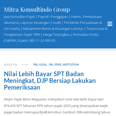
Skip
Mitra Konsultindo Group
to
content
Jasa Konsultan Pajak | Payroll / Penggajian | Admin., Pembukuan,
Akuntansi, Laporan Keuangan | Audit | Pendirian Perusahaan &
Izin Usaha | Manajemen Bisnis & Keuangan Lainnya | Terpercaya &
Pengalaman Sejak 1999 | Harga Terjangkau | Konsultasi Gratis
(Call/WA 24 Jam): 082-11-22-900-33
ADDED ON
TAX, LOCAL
,
TAX, STATE, INSTITUTION
Nilai Lebih Bayar SPT Badan
Meningkat, DJP Bersiap Lakukan
Pemeriksaan
Dirjen Pajak Bimo Wijayanto menyebut total nilai lebih bayar dari
874.476 SPT Tahunan PPh tahun pajak 2025 yang disampaikan wajib
pajak badan mencapai Rp48,64 triliun, tumbuh 59% ketimbang tahun