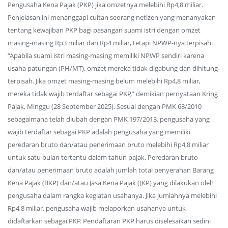
Pengusaha Kena Pajak (PKP) jika omzetnya melebihi Rp4,8 miliar.
Penjelasan ini menanggapi cuitan seorang netizen yang menanyakan
tentang kewajiban PKP bagi pasangan suami istri dengan omzet
masing-masing Rp3 miliar dan Rp4 miliar, tetapi NPWP-nya terpisah.
“Apabila suami istri masing-masing memiliki NPWP sendiri karena
usaha patungan (PH/MT), omzet mereka tidak digabung dan dihitung
terpisah. Jika omzet masing-masing belum melebihi Rp4,8 miliar,
mereka tidak wajib terdaftar sebagai PKP,” demikian pernyataan Kring
Pajak, Minggu (28 September 2025). Sesuai dengan PMK 68/2010
sebagaimana telah diubah dengan PMK 197/2013, pengusaha yang
wajib terdaftar sebagai PKP adalah pengusaha yang memiliki
peredaran bruto dan/atau penerimaan bruto melebihi Rp4,8 miliar
untuk satu bulan tertentu dalam tahun pajak. Peredaran bruto
dan/atau penerimaan bruto adalah jumlah total penyerahan Barang
Kena Pajak (BKP) dan/atau Jasa Kena Pajak (JKP) yang dilakukan oleh
pengusaha dalam rangka kegiatan usahanya. Jika jumlahnya melebihi
Rp4,8 miliar, pengusaha wajib melaporkan usahanya untuk
didaftarkan sebagai PKP. Pendaftaran PKP harus diselesaikan sedini