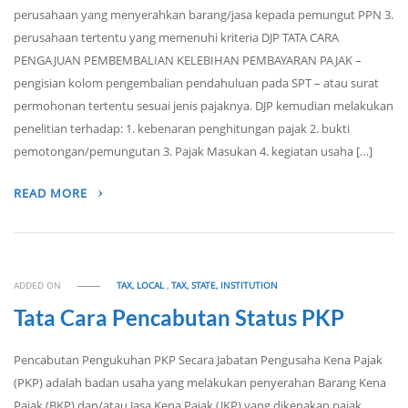
perusahaan yang menyerahkan barang/jasa kepada pemungut PPN 3.
perusahaan tertentu yang memenuhi kriteria DJP TATA CARA
PENGAJUAN PEMBEMBALIAN KELEBIHAN PEMBAYARAN PAJAK –
pengisian kolom pengembalian pendahuluan pada SPT – atau surat
permohonan tertentu sesuai jenis pajaknya. DJP kemudian melakukan
penelitian terhadap: 1. kebenaran penghitungan pajak 2. bukti
pemotongan/pemungutan 3. Pajak Masukan 4. kegiatan usaha […]
READ MORE
ADDED ON
TAX, LOCAL
,
TAX, STATE, INSTITUTION
Tata Cara Pencabutan Status PKP
Pencabutan Pengukuhan PKP Secara Jabatan Pengusaha Kena Pajak
(PKP) adalah badan usaha yang melakukan penyerahan Barang Kena
Pajak (BKP) dan/atau Jasa Kena Pajak (JKP) yang dikenakan pajak