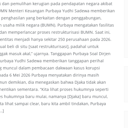
 dan pemulihan kerugian pada pendapatan negara akibat
 BUMN Menteri Keuangan Purbaya Yudhi Sadewa memberikan
n penghasilan yang berkaitan dengan penggabungan,
 usaha milik negara (BUMN). Purbaya mengatakan fasilitas
an memperlancar proses restrukturisasi BUMN. Saat ini,
ntitas menjadi hanya sekitar 250 perusahaan pada 2026.
 beli di situ [saat restrukturisasi], padahal untuk
enggak masuk akal,” ujarnya. Tanggapan Purbaya Soal Dirjen
 Purbaya Yudhi Sadewa memberikan tanggapan perihal
ng muncul dalam pembacaan dakwaan kasus korupsi
a pada 6 Mei 2026 Purbaya menyatakan dirinya masih
mun demikian, dia menegaskan bahwa Djaka tidak akan
hentikan sementara. “Kita lihat proses hukumnya seperti
ses hukumnya baru mulai, namanya [Djaka] baru muncul,
a lihat sampai clear, baru kita ambil tindakan, Purbaya
[…]