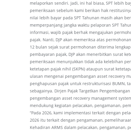
melaporkan sendiri. Jadi, ini hal biasa, SPT lebih b
pemeriksaan sebelum kami berikan hak restitusinya,
nilai lebih bayar pada SPT Tahunan masih akan b
memperpanjang jangka waktu pelaporan SPT Tahuna
informasi, wajib pajak berhak mengajukan permoho
pajak. Nanti, DJP akan memeriksa atas permohonan
12 bulan sejak surat permohonan diterima lengkap
pembayaran pajak, DJP akan menerbitkan surat kete
pemeriksaan menunjukkan tidak ada kelebihan pe
ketetapan pajak nihil (SKPN) ataupun surat ketetapa
ulasan mengenai pengembangan asset recovery man
penghapusan pajak untuk restrukturisasi BUMN, tarif
sebagainya. Dirjen Pajak Targetkan Pengembanga
pengembangan asset recovery management system (
mendukung kegiatan pelacakan, pengamanan, peme
“Pada 2026, kami implementasi terkait dengan pela
2026 itu terkait dengan pengamanan, pemeliharaan,
Kehadiran ARMS dalam pelacakan, pengamanan, pe