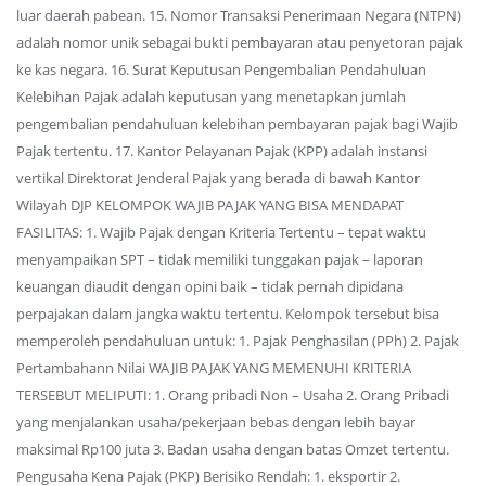
luar daerah pabean. 15. Nomor Transaksi Penerimaan Negara (NTPN)
adalah nomor unik sebagai bukti pembayaran atau penyetoran pajak
ke kas negara. 16. Surat Keputusan Pengembalian Pendahuluan
Kelebihan Pajak adalah keputusan yang menetapkan jumlah
pengembalian pendahuluan kelebihan pembayaran pajak bagi Wajib
Pajak tertentu. 17. Kantor Pelayanan Pajak (KPP) adalah instansi
vertikal Direktorat Jenderal Pajak yang berada di bawah Kantor
Wilayah DJP KELOMPOK WAJIB PAJAK YANG BISA MENDAPAT
FASILITAS: 1. Wajib Pajak dengan Kriteria Tertentu – tepat waktu
menyampaikan SPT – tidak memiliki tunggakan pajak – laporan
keuangan diaudit dengan opini baik – tidak pernah dipidana
perpajakan dalam jangka waktu tertentu. Kelompok tersebut bisa
memperoleh pendahuluan untuk: 1. Pajak Penghasilan (PPh) 2. Pajak
Pertambahann Nilai WAJIB PAJAK YANG MEMENUHI KRITERIA
TERSEBUT MELIPUTI: 1. Orang pribadi Non – Usaha 2. Orang Pribadi
yang menjalankan usaha/pekerjaan bebas dengan lebih bayar
maksimal Rp100 juta 3. Badan usaha dengan batas Omzet tertentu.
Pengusaha Kena Pajak (PKP) Berisiko Rendah: 1. eksportir 2.