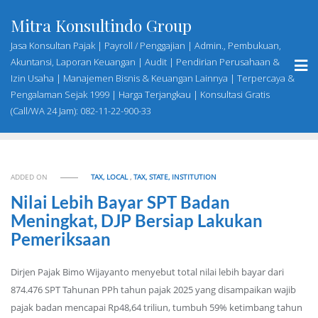
Skip
Mitra Konsultindo Group
to
content
Jasa Konsultan Pajak | Payroll / Penggajian | Admin., Pembukuan,
Akuntansi, Laporan Keuangan | Audit | Pendirian Perusahaan &
Izin Usaha | Manajemen Bisnis & Keuangan Lainnya | Terpercaya &
Pengalaman Sejak 1999 | Harga Terjangkau | Konsultasi Gratis
(Call/WA 24 Jam): 082-11-22-900-33
ADDED ON
TAX, LOCAL
,
TAX, STATE, INSTITUTION
Nilai Lebih Bayar SPT Badan
Meningkat, DJP Bersiap Lakukan
Pemeriksaan
Dirjen Pajak Bimo Wijayanto menyebut total nilai lebih bayar dari
874.476 SPT Tahunan PPh tahun pajak 2025 yang disampaikan wajib
pajak badan mencapai Rp48,64 triliun, tumbuh 59% ketimbang tahun