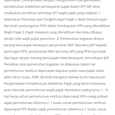
dipercepat. Caranya ialah dengan mengisi kolom pengembalian,
pendahuluan kelebihan pembayaran pajak dalam SPT DJP akan
melakukan penelitian terhadap SPT wajib pajak yang meliputi: 1.
Kebenaran Penulisan dan Penghitungan Pajak 2. Bukti Pemotongan
dan bukti pemungutan PPh/ Bukti Pembayaran PPh yang dikreditkan
Wajib Pajak 3. Pajak masukan yang dikreditkan dan/atau dibayar
sendiri oleh wajib pajak pemohon. 4. Pemenuhan kegiatan ekspor
barang kena pajak berwujud, penyerahan BKP dan/atau JKP kepada
pemungut PPN, penyerahan BKP dan/atau JKP yang PPN-nya tidak
dipungut, ekspor barang kena pajak tidak berwujud, serta ekspor JKP.
Penelitian atas pemenuhan kegiatan ini dilakukan dalam hal
permohonan restitusi dipercepat diajukan pada masa pajak selain
akhir tahun buku. PMK 28/2026 mengatur bahwa Surat Keputusan
Pengembalian Pendahuluan Kelebihan Pajak yang berisi menerima
atau menolak permohonan wajib pajak diterbitkan paling lama: 1. 15
hari kerja untuk permohonan restitusi dipercepat PPh orang pribadi
sejak permohonan diterima 2. 1 bulan untuk permohonan restitusi
dipercepat PPh Badan sejak permohonan diterima 3. 1 bulan untuk