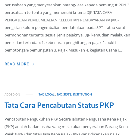
perusahaan yang menyerahkan barang/jasa kepada pemungut PPN 3.
perusahaan tertentu yang memenuhi kriteria DJP TATA CARA
PENGAJUAN PEMBEMBALIAN KELEBIHAN PEMBAYARAN PAJAK –
pengisian kolom pengembalian pendahuluan pada SPT – atau surat
permohonan tertentu sesuai jenis pajaknya. DJP kemudian melakukan
penelitian terhadap: 1. kebenaran penghitungan pajak 2. bukti
pemotongan/pemungutan 3. Pajak Masukan 4. kegiatan usaha […]
READ MORE
ADDED ON
TAX, LOCAL
,
TAX, STATE, INSTITUTION
Tata Cara Pencabutan Status PKP
Pencabutan Pengukuhan PKP Secara Jabatan Pengusaha Kena Pajak
(PKP) adalah badan usaha yang melakukan penyerahan Barang Kena
Pajak (BKP) dan/atau Jasa Kena Pajak (JKP) yang dikenakan pajak