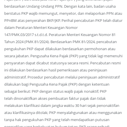
berdasarkan Undang-Undang PPN. Dengan kata lain, badan usaha
berstatus PKP wajib memungut, menyetor, dan melaporkan PPN atau
PPnBM atas penyerahan BKP/JKP. Perihal pencabutan PKP telah diatur
dalam Peraturan Menteri Keuangan Nomor
147/PMK.03/2017 s.t.d.t.d. Peraturan Menteri Keuangan Nomor 81
Tahun 2024 (PMK 81/2024). Berdasarkan PMK 81/2024, pencabutan
pengukuhan PKP dapat dilakukan berdasarkan permohonan atau
secara jabatan. Pengusaha Kena Pajak (PKP) yang tidak lagi memenuhi
persyaratan dapat dicabut statusnya secara resmi. Pencabutan resmi
ini dilakukan berdasarkan hasil pemeriksaan atau peninjauan
administratif. Prosedur pencabutan melalui peninjauan administratif
dilakukan bagi Pengusaha Kena Pajak (PKP) dengan ketentuan
sebagai berikut: PKP dengan status wajib pajak nonaktif; PKP
telah dinonaktifkan akses pembuatan faktur pajak dan tidak
melakukan klarifikasi dalam jangka waktu 30 hari sejak penonaktifan
atau klarifikasinya ditolak; PKP menyalahgunakan atau menggunakan
tanpa hak pengukuhan PKP yang telah mendapatkan putusan
pengadilan yang berkekuatan hukum tetap; PKP orang pribadi