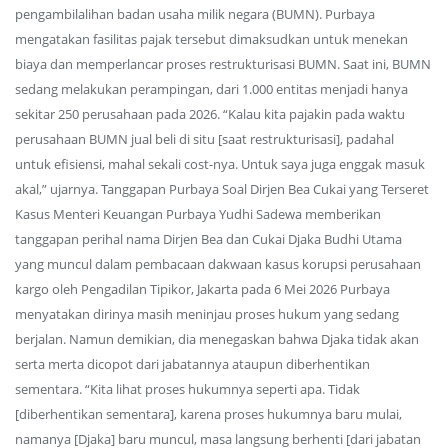
pengambilalihan badan usaha milik negara (BUMN). Purbaya
mengatakan fasilitas pajak tersebut dimaksudkan untuk menekan
biaya dan memperlancar proses restrukturisasi BUMN. Saat ini, BUMN
sedang melakukan perampingan, dari 1.000 entitas menjadi hanya
sekitar 250 perusahaan pada 2026. “Kalau kita pajakin pada waktu
perusahaan BUMN jual beli di situ [saat restrukturisasi], padahal
untuk efisiensi, mahal sekali cost-nya. Untuk saya juga enggak masuk
akal,” ujarnya. Tanggapan Purbaya Soal Dirjen Bea Cukai yang Terseret
Kasus Menteri Keuangan Purbaya Yudhi Sadewa memberikan
tanggapan perihal nama Dirjen Bea dan Cukai Djaka Budhi Utama
yang muncul dalam pembacaan dakwaan kasus korupsi perusahaan
kargo oleh Pengadilan Tipikor, Jakarta pada 6 Mei 2026 Purbaya
menyatakan dirinya masih meninjau proses hukum yang sedang
berjalan. Namun demikian, dia menegaskan bahwa Djaka tidak akan
serta merta dicopot dari jabatannya ataupun diberhentikan
sementara. “Kita lihat proses hukumnya seperti apa. Tidak
[diberhentikan sementara], karena proses hukumnya baru mulai,
namanya [Djaka] baru muncul, masa langsung berhenti [dari jabatan