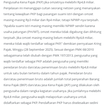
Pengusaha Kena Pajak (PKP) jika omzetnya melebihi Rp4,8 miliar.
Penjelasan ini menanggapi cuitan seorang netizen yang menanyakan
tentang kewajiban PKP bagi pasangan suami istri dengan omzet
masing-masing Rp3 miliar dan Rp4 miliar, tetapi NPWP-nya terpisah.
“Apabila suami istri masing-masing memiliki NPWP sendiri karena
usaha patungan (PH/MT), omzet mereka tidak digabung dan dihitung
terpisah. Jika omzet masing-masing belum melebihi Rp4,8 miliar,
mereka tidak wajib terdaftar sebagai PKP,” demikian pernyataan Kring
Pajak, Minggu (28 September 2025). Sesuai dengan PMK 68/2010
sebagaimana telah diubah dengan PMK 197/2013, pengusaha yang
wajib terdaftar sebagai PKP adalah pengusaha yang memiliki
peredaran bruto dan/atau penerimaan bruto melebihi Rp4,8 miliar
untuk satu bulan tertentu dalam tahun pajak. Peredaran bruto
dan/atau penerimaan bruto adalah jumlah total penyerahan Barang
Kena Pajak (BKP) dan/atau Jasa Kena Pajak (JKP) yang dilakukan oleh
pengusaha dalam rangka kegiatan usahanya. Jika jumlahnya melebihi
Rp4,8 miliar, pengusaha wajib melaporkan usahanya untuk
didaftarkan sebagai PKP. Pendaftaran PKP harus diselesaikan sedini