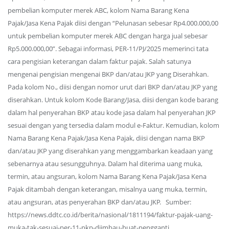
pembelian komputer merek ABC, kolom Nama Barang Kena
Pajak/Jasa Kena Pajak diisi dengan “Pelunasan sebesar Rp4.000.000,00
untuk pembelian komputer merek ABC dengan harga jual sebesar
Rp5.000.000,00”. Sebagai informasi, PER-11/PJ/2025 memerinci tata
cara pengisian keterangan dalam faktur pajak. Salah satunya
mengenai pengisian mengenai BKP dan/atau JKP yang Diserahkan.
Pada kolom No., diisi dengan nomor urut dari BKP dan/atau JKP yang
diserahkan. Untuk kolom Kode Barang/Jasa, diisi dengan kode barang
dalam hal penyerahan BKP atau kode jasa dalam hal penyerahan JKP
sesuai dengan yang tersedia dalam modul e-Faktur. Kemudian, kolom
Nama Barang Kena Pajak/Jasa Kena Pajak, diisi dengan nama BKP
dan/atau JKP yang diserahkan yang menggambarkan keadaan yang
sebenarnya atau sesungguhnya. Dalam hal diterima uang muka,
termin, atau angsuran, kolom Nama Barang Kena Pajak/Jasa Kena
Pajak ditambah dengan keterangan, misalnya uang muka, termin,
atau angsuran, atas penyerahan BKP dan/atau JKP. Sumber:
https://news.ddtc.co.id/berita/nasional/1811194/faktur-pajak-uang-
muka-tak-sesuai-per-11-pkp-diimbau-buat-pengganti