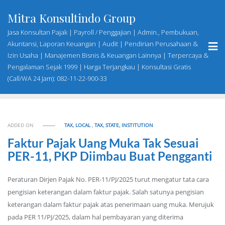
Skip
Mitra Konsultindo Group
to
content
Jasa Konsultan Pajak | Payroll / Penggajian | Admin., Pembukuan,
Akuntansi, Laporan Keuangan | Audit | Pendirian Perusahaan &
Izin Usaha | Manajemen Bisnis & Keuangan Lainnya | Terpercaya &
Pengalaman Sejak 1999 | Harga Terjangkau | Konsultasi Gratis
(Call/WA 24 Jam): 082-11-22-900-33
ADDED ON
TAX, LOCAL
,
TAX, STATE, INSTITUTION
Faktur Pajak Uang Muka Tak Sesuai
PER-11, PKP Diimbau Buat Pengganti
Peraturan Dirjen Pajak No. PER-11/PJ/2025 turut mengatur tata cara
pengisian keterangan dalam faktur pajak. Salah satunya pengisian
keterangan dalam faktur pajak atas penerimaan uang muka. Merujuk
pada PER 11/PJ/2025, dalam hal pembayaran yang diterima