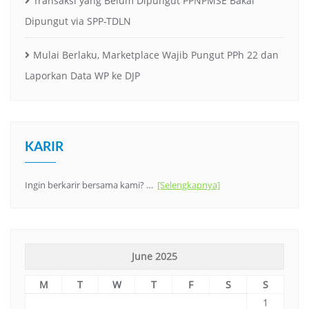
Transaksi yang Belum Dipungut PPNPMSE Bakal
Dipungut via SPP-TDLN
Mulai Berlaku, Marketplace Wajib Pungut PPh 22 dan
Laporkan Data WP ke DJP
KARIR
Ingin berkarir bersama kami? …
[Selengkapnya]
June 2025
M
T
W
T
F
S
S
1