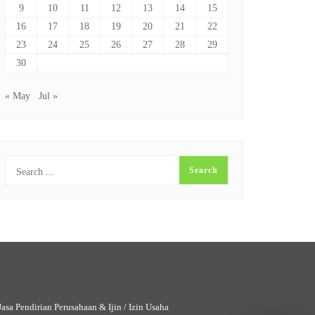
9
10
11
12
13
14
15
16
17
18
19
20
21
22
23
24
25
26
27
28
29
30
« May
Jul »
Jasa Pendirian Perusahaan & Ijin / Izin Usaha