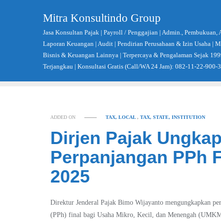
Skip
Mitra Konsultindo Group
to
content
Jasa Konsultan Pajak | Payroll / Penggajian | Admin., Pembukuan, 
Laporan Keuangan | Audit | Pendirian Perusahaan & Izin Usaha |
Bisnis & Keuangan Lainnya | Terpercaya & Pengalaman Sejak 199
Terjangkau | Konsultasi Gratis (Call/WA 24 Jam): 082-11-22-900-
ADDED ON
TAX, LOCAL
,
TAX, STATE, INSTITUTION
Dirjen Pajak Ungka
Perpanjangan PPh F
2025
Direktur Jenderal Pajak Bimo Wijayanto mengungkapkan perk
(PPh) final bagi Usaha Mikro, Kecil, dan Menengah (UMKM