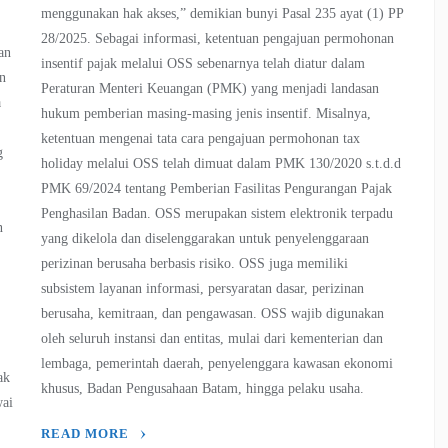
menggunakan hak akses,” demikian bunyi Pasal 235 ayat (1) PP
28/2025. Sebagai informasi, ketentuan pengajuan permohonan
an
insentif pajak melalui OSS sebenarnya telah diatur dalam
an
Peraturan Menteri Keuangan (PMK) yang menjadi landasan
a
hukum pemberian masing-masing jenis insentif. Misalnya,
ketentuan mengenai tata cara pengajuan permohonan tax
g
holiday melalui OSS telah dimuat dalam PMK 130/2020 s.t.d.d
PMK 69/2024 tentang Pemberian Fasilitas Pengurangan Pajak
Penghasilan Badan. OSS merupakan sistem elektronik terpadu
n
yang dikelola dan diselenggarakan untuk penyelenggaraan
perizinan berusaha berbasis risiko. OSS juga memiliki
subsistem layanan informasi, persyaratan dasar, perizinan
berusaha, kemitraan, dan pengawasan. OSS wajib digunakan
oleh seluruh instansi dan entitas, mulai dari kementerian dan
h
lembaga, pemerintah daerah, penyelenggara kawasan ekonomi
ak
khusus, Badan Pengusahaan Batam, hingga pelaku usaha.
wai
READ MORE