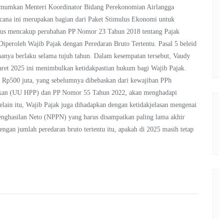
diumumkan Menteri Koordinator Bidang Perekonomian Airlangga
cana ini merupakan bagian dari Paket Stimulus Ekonomi untuk
arus mencakup perubahan PP Nomor 23 Tahun 2018 tentang Pajak
Diperoleh Wajib Pajak dengan Peredaran Bruto Tertentu. Pasal 5 beleid
n hanya berlaku selama tujuh tahun. Dalam kesempatan tersebut, Vaudy
ret 2025 ini menimbulkan ketidakpastian hukum bagi Wajib Pajak.
h Rp500 juta, yang sebelumnya dibebaskan dari kewajiban PPh
akan (UU HPP) dan PP Nomor 55 Tahun 2022, akan menghadapi
lain itu, Wajib Pajak juga dihadapkan dengan ketidakjelasan mengenai
ghasilan Neto (NPPN) yang harus disampaikan paling lama akhir
ngan jumlah peredaran bruto tertentu itu, apakah di 2025 masih tetap