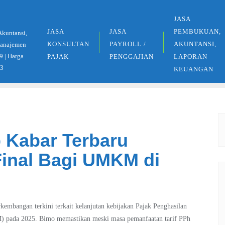
JASA
JASA
JASA
PEMBUKUAN,
Akuntansi,
KONSULTAN
PAYROLL /
AKUNTANSI,
 Manajemen
9 | Harga
PAJAK
PENGGAJIAN
LAPORAN
33
KEUANGAN
p Kabar Terbaru
inal Bagi UMKM di
embangan terkini terkait kelanjutan kebijakan Pajak Penghasilan
) pada 2025. Bimo memastikan meski masa pemanfaatan tarif PPh