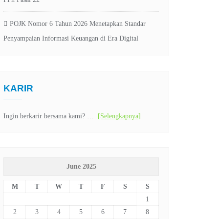
POJK Nomor 6 Tahun 2026 Menetapkan Standar
Penyampaian Informasi Keuangan di Era Digital
KARIR
Ingin berkarir bersama kami? …
[Selengkapnya]
June 2025
M
T
W
T
F
S
S
1
2
3
4
5
6
7
8