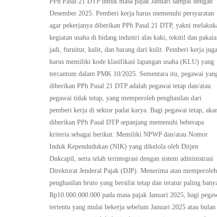
PPh Pasal 21 DTP untuk masa pajak Januari sampai dengan
Desember 2025. Pemberi kerja harus memenuhi persyaratan
agar pekerjanya diberikan PPh Pasal 21 DTP, yakni melakuk
kegiatan usaha di bidang industri alas kaki, tekstil dan pakai
jadi, furnitur, kulit, dan barang dari kulit. Pemberi kerja jug
harus memiliki kode klasifikasi lapangan usaha (KLU) yang
tercantum dalam PMK 10/2025. Sementara itu, pegawai yan
diberikan PPh Pasal 21 DTP adalah pegawai tetap dan/atau
pegawai tidak tetap, yang memperoleh penghasilan dari
pemberi kerja di sektor padat karya. Bagi pegawai tetap, aka
diberikan PPh Pasal DTP sepanjang memenuhi beberapa
kriteria sebagai berikut: Memiliki NPWP dan/atau Nomor
Induk Kependudukan (NIK) yang dikelola oleh Ditjen
Dukcapil, serta telah terintegrasi dengan sistem administrasi
Direktorat Jenderal Pajak (DJP). Menerima atau memperole
penghasilan bruto yang bersifat tetap dan teratur paling bany
Rp10.000.000.000 pada masa pajak Januari 2025, bagi pega
tertentu yang mulai bekerja sebelum Januari 2025 atau bulan