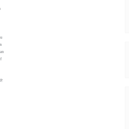
h
au
an
ian
if
P.
k
l