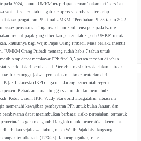
khir pada 2024, namun UMKM tetap dapat memanfaatkan tarif tersebut
a saat ini pemerintah tengah memproses perubahan terhadap
adi dasar pengaturan PPh final UMKM. “Perubahan PP 55 tahun 2022
proses penyusunan,” ujarnya dalam konferensi pers pada Kamis
rupakan insentif pajak yang diberikan pemerintah kepada UMKM untuk
n, khususnya bagi Wajib Pajak Orang Pribadi. Masa berlaku insentif
ukan. “UMKM Orang Pribadi memang sudah habis 7 tahun untuk
masih tetap dapat membayar PPh final 0,5 persen tersebut di tahun
atus terkini dari perubahan PP tersebut masih berada dalam antrean
ni masih menunggu jadwal pembahasan antarkementerian dari
an Pajak Indonesia (IKPI) juga mendorong pemerintah segera
0,5 persen. Ketiadaan aturan hingga saat ini dinilai menimbulkan
ibadi. Ketua Umum IKPI Vaudy Starworld mengatakan, situasi ini
ngin memenuhi kewajiban pembayaran PPh untuk bulan Januari dan
n pembayaran dapat menimbulkan berbagai risiko perpajakan, termasuk
pemerintah segera mengambil langkah untuk menerbitkan ketentuan
but diterbitkan sejak awal tahun, maka Wajib Pajak bisa langsung
erangan tertulis pada (17/3/25). Ia mengingatkan, rencana