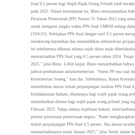
final 0,5 persen bagi Wajib Pajak Orang Pribadi telah bera
pada 2025. Dalam kesempatan itu, Bimo menyampaikan bahw
Peraturan Pemerintah (PP) Nomor 55 Tahun 2022 yang menj
untuk mengatur jangka waktu PPh final UMKM sedang dalam 
(19/6/25). Kebijakan PPh final dengan tarif 0,5 persen me
mendorong kepatuhan dan memudahkan administrasi perpajaka
ini sebelumnya dibatasi selama tujuh tahun sejak diberlak
memanfaatkan PPh final yang 0,5 persen tahun 2024. Tetapi 
2025,” jelas Bimo. Lebih lanjut, Bimo menambahkan bahwa st
jadwal pembahasan antarkementerian. “Status PP-nya saat i
Kementerian Sesneg,” kata dia. Sebelumnya, Ikatan Konsult
menerbitkan aturan terkait perpanjangan fasilitas PPh final 
ketidakpastian hukum, khususnya bagi wajib pajak orang pr
menimbulkan dilema bagi wajib pajak orang pribadi yang i
Februari 2025. Tanpa adanya kejelasan hukum, keterlambata
potensi penurunan penerimaan negara. “Kami mengharapkan 
terkait perpanjangan PPh final 0,5 persen. Jika aturan terse
memanfaatkannya mulai Januari 2025,” jelas Vaudy dalam ket