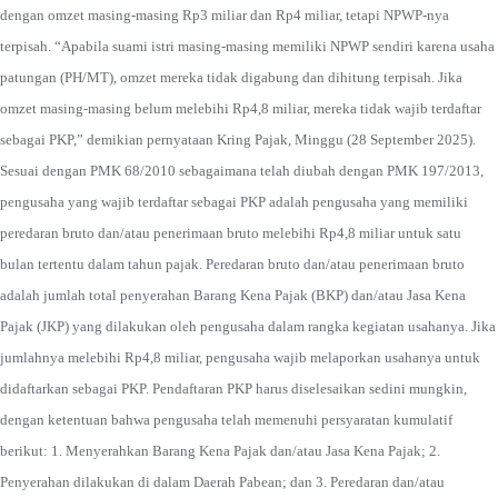
dengan omzet masing-masing Rp3 miliar dan Rp4 miliar, tetapi NPWP-nya
terpisah. “Apabila suami istri masing-masing memiliki NPWP sendiri karena usaha
patungan (PH/MT), omzet mereka tidak digabung dan dihitung terpisah. Jika
omzet masing-masing belum melebihi Rp4,8 miliar, mereka tidak wajib terdaftar
sebagai PKP,” demikian pernyataan Kring Pajak, Minggu (28 September 2025).
Sesuai dengan PMK 68/2010 sebagaimana telah diubah dengan PMK 197/2013,
pengusaha yang wajib terdaftar sebagai PKP adalah pengusaha yang memiliki
peredaran bruto dan/atau penerimaan bruto melebihi Rp4,8 miliar untuk satu
bulan tertentu dalam tahun pajak. Peredaran bruto dan/atau penerimaan bruto
adalah jumlah total penyerahan Barang Kena Pajak (BKP) dan/atau Jasa Kena
Pajak (JKP) yang dilakukan oleh pengusaha dalam rangka kegiatan usahanya. Jika
jumlahnya melebihi Rp4,8 miliar, pengusaha wajib melaporkan usahanya untuk
didaftarkan sebagai PKP. Pendaftaran PKP harus diselesaikan sedini mungkin,
dengan ketentuan bahwa pengusaha telah memenuhi persyaratan kumulatif
berikut: 1. Menyerahkan Barang Kena Pajak dan/atau Jasa Kena Pajak; 2.
Penyerahan dilakukan di dalam Daerah Pabean; dan 3. Peredaran dan/atau