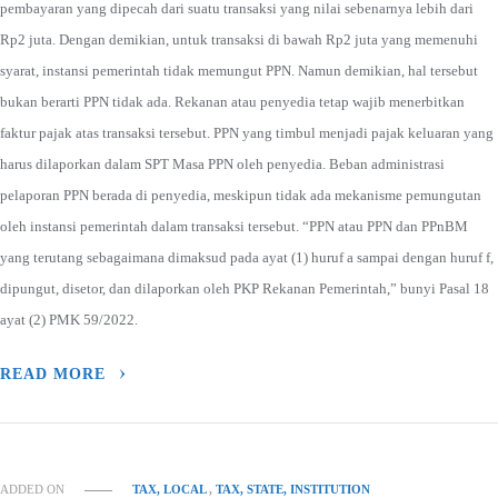
pembayaran yang dipecah dari suatu transaksi yang nilai sebenarnya lebih dari
Rp2 juta. Dengan demikian, untuk transaksi di bawah Rp2 juta yang memenuhi
syarat, instansi pemerintah tidak memungut PPN. Namun demikian, hal tersebut
bukan berarti PPN tidak ada. Rekanan atau penyedia tetap wajib menerbitkan
faktur pajak atas transaksi tersebut. PPN yang timbul menjadi pajak keluaran yang
harus dilaporkan dalam SPT Masa PPN oleh penyedia. Beban administrasi
pelaporan PPN berada di penyedia, meskipun tidak ada mekanisme pemungutan
oleh instansi pemerintah dalam transaksi tersebut. “PPN atau PPN dan PPnBM
yang terutang sebagaimana dimaksud pada ayat (1) huruf a sampai dengan huruf f,
dipungut, disetor, dan dilaporkan oleh PKP Rekanan Pemerintah,” bunyi Pasal 18
ayat (2) PMK 59/2022.
READ MORE
ADDED ON
TAX, LOCAL
,
TAX, STATE, INSTITUTION