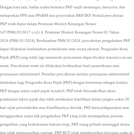
Dengan kata lain, badan usaha berstatus PKP wajib memungut, menyetor, dan
melaporkan PPN atau PPnBM atas penyerahan BKP/JKP. Perihal pencabutan
PKP telah diatur dalam Peraturan Menteri Keuangan Nomor
147/PMK.03/2017 s.t.d.t.d. Peraturan Menteri Keuangan Nomor 81 Tahun
2024 (PMK 81/2024). Berdasarkan PMK 81/2024, pencabutan pengukuhan PKP
dapat dilakukan berdasarkan permohonan atau secara jabatan. Pengusaha Kena
Pajak (PKP) yang tidak lagi memenuhi persyaratan dapat dicabut statusnya secara
resmi. Pencabutan resmi ini dilakukan berdasarkan hasil pemeriksaan atau
peninjauan administratif. Prosedur pencabutan melalui peninjauan administratif
dilakukan bagi Pengusaha Kena Pajak (PKP) dengan ketentuan sebagai berikut:
PKP dengan status wajib pajak nonaktif; PKP telah dinonaktifkan akses
pembuatan faktur pajak dan tidak melakukan klarifikasi dalam jangka waktu 30
hari sejak penonaktifan atau klarifikasinya ditolak; PKP menyalahgunakan atau
menggunakan tanpa hak pengukuhan PKP yang telah mendapatkan putusan
pengadilan yang berkekuatan hukum tetap; PKP orang pribadi meninggal dunia
dan tidak meninggalkan warisan; PKP BUT telah menghentikan kegiatan usaha di