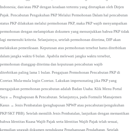
Indonesia; dan/atau PKP dengan keadaan tertentu yang ditetapkan oleh Dirjen
Pajak. Pencabutan Pengukuhan PKP Melalui Permohonan Dalam hal pencabutan
status PKP dilakukan melalui permohonan PKP, maka PKP wajib menyampaikan
permohonan dengan melampirkan dokumen yang menunjukkan bahwa PKP tidak
lagi memenuhi kriteria. Selanjutnya, setelah permohonan diterima, DJP akan
melakukan pemeriksaan. Keputusan atas permohonan tersebut harus diterbitkan
dalam jangka waktu 6 bulan. Apabila melewati jangka waktu tersebut,
permohonan dianggap diterima dan keputusan pencabutan wajib
diterbitkan paling lama 1 bulan. Pengajuan Permohonan Pencabutan PKP di
Coretax Mula-mula login Coretax. Lakukan impersonating jika PKP yang
mengajukan permohonan pencabutan adalah Badan Usaha. Klik Menu Portal
Saya → Penghapusan & Pencabutan. Selanjutnya, pada Formulir Manajemen
Kasus → Jenis Pembatalan (penghapusan NPWP atau pencabutan/pengukuhan
PKP/SKT PBB). Setelah memilih Jenis Pembatalan, lanjutkan dengan memastikan
bahwa Identitas Kuasa Wajib Pajak serta Identitas Wajib Pajak telah sesuai,
kemudian unggah dokumen pendukung Penghapusan Pendaftaran. Setelah