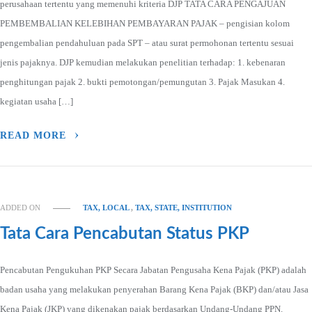
perusahaan tertentu yang memenuhi kriteria DJP TATA CARA PENGAJUAN
PEMBEMBALIAN KELEBIHAN PEMBAYARAN PAJAK – pengisian kolom
pengembalian pendahuluan pada SPT – atau surat permohonan tertentu sesuai
jenis pajaknya. DJP kemudian melakukan penelitian terhadap: 1. kebenaran
penghitungan pajak 2. bukti pemotongan/pemungutan 3. Pajak Masukan 4.
kegiatan usaha […]
READ MORE
ADDED ON
TAX, LOCAL
,
TAX, STATE, INSTITUTION
Tata Cara Pencabutan Status PKP
Pencabutan Pengukuhan PKP Secara Jabatan Pengusaha Kena Pajak (PKP) adalah
badan usaha yang melakukan penyerahan Barang Kena Pajak (BKP) dan/atau Jasa
Kena Pajak (JKP) yang dikenakan pajak berdasarkan Undang-Undang PPN.