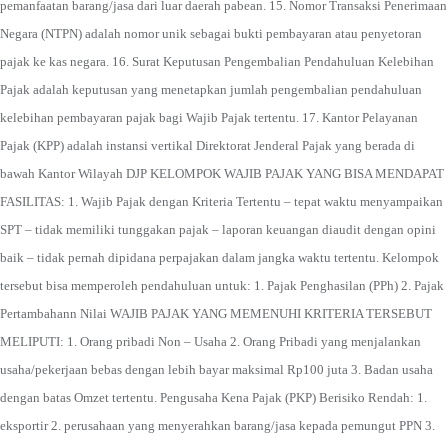
pemanfaatan barang/jasa dari luar daerah pabean. 15. Nomor Transaksi Penerimaan
Negara (NTPN) adalah nomor unik sebagai bukti pembayaran atau penyetoran
pajak ke kas negara. 16. Surat Keputusan Pengembalian Pendahuluan Kelebihan
Pajak adalah keputusan yang menetapkan jumlah pengembalian pendahuluan
kelebihan pembayaran pajak bagi Wajib Pajak tertentu. 17. Kantor Pelayanan
Pajak (KPP) adalah instansi vertikal Direktorat Jenderal Pajak yang berada di
bawah Kantor Wilayah DJP KELOMPOK WAJIB PAJAK YANG BISA MENDAPAT
FASILITAS: 1. Wajib Pajak dengan Kriteria Tertentu – tepat waktu menyampaikan
SPT – tidak memiliki tunggakan pajak – laporan keuangan diaudit dengan opini
baik – tidak pernah dipidana perpajakan dalam jangka waktu tertentu. Kelompok
tersebut bisa memperoleh pendahuluan untuk: 1. Pajak Penghasilan (PPh) 2. Pajak
Pertambahann Nilai WAJIB PAJAK YANG MEMENUHI KRITERIA TERSEBUT
MELIPUTI: 1. Orang pribadi Non – Usaha 2. Orang Pribadi yang menjalankan
usaha/pekerjaan bebas dengan lebih bayar maksimal Rp100 juta 3. Badan usaha
dengan batas Omzet tertentu. Pengusaha Kena Pajak (PKP) Berisiko Rendah: 1.
eksportir 2. perusahaan yang menyerahkan barang/jasa kepada pemungut PPN 3.