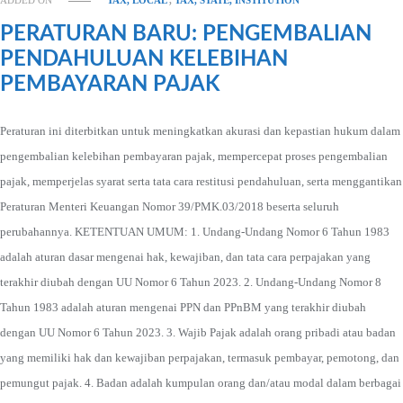
ADDED ON
TAX, LOCAL
,
TAX, STATE, INSTITUTION
PERATURAN BARU: PENGEMBALIAN
PENDAHULUAN KELEBIHAN
PEMBAYARAN PAJAK
Peraturan ini diterbitkan untuk meningkatkan akurasi dan kepastian hukum dalam
pengembalian kelebihan pembayaran pajak, mempercepat proses pengembalian
pajak, memperjelas syarat serta tata cara restitusi pendahuluan, serta menggantikan
Peraturan Menteri Keuangan Nomor 39/PMK.03/2018 beserta seluruh
perubahannya. KETENTUAN UMUM: 1. Undang-Undang Nomor 6 Tahun 1983
adalah aturan dasar mengenai hak, kewajiban, dan tata cara perpajakan yang
terakhir diubah dengan UU Nomor 6 Tahun 2023. 2. Undang-Undang Nomor 8
Tahun 1983 adalah aturan mengenai PPN dan PPnBM yang terakhir diubah
dengan UU Nomor 6 Tahun 2023. 3. Wajib Pajak adalah orang pribadi atau badan
yang memiliki hak dan kewajiban perpajakan, termasuk pembayar, pemotong, dan
pemungut pajak. 4. Badan adalah kumpulan orang dan/atau modal dalam berbagai