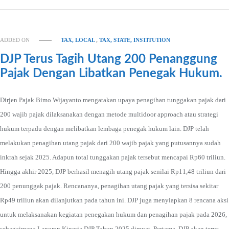
ADDED ON
TAX, LOCAL
,
TAX, STATE, INSTITUTION
DJP Terus Tagih Utang 200 Penanggung
Pajak Dengan Libatkan Penegak Hukum.
Dirjen Pajak Bimo Wijayanto mengatakan upaya penagihan tunggakan pajak dari
200 wajib pajak dilaksanakan dengan metode multidoor approach atau strategi
hukum terpadu dengan melibatkan lembaga penegak hukum lain. DJP telah
melakukan penagihan utang pajak dari 200 wajib pajak yang putusannya sudah
inkrah sejak 2025. Adapun total tunggakan pajak tersebut mencapai Rp60 triliun.
Hingga akhir 2025, DJP berhasil menagih utang pajak senilai Rp11,48 triliun dari
200 penunggak pajak. Rencananya, penagihan utang pajak yang tersisa sekitar
Rp49 triliun akan dilanjutkan pada tahun ini. DJP juga menyiapkan 8 rencana aksi
untuk melaksanakan kegiatan penegakan hukum dan penagihan pajak pada 2026,
sebagaimana Laporan Kinerja DJP Tahun 2025 dimuat. Pertama, DJP akan terus