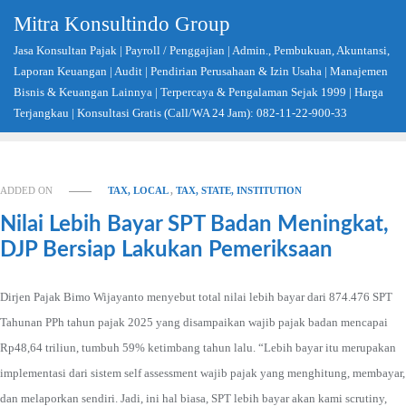
Skip
Mitra Konsultindo Group
to
Jasa Konsultan Pajak | Payroll / Penggajian | Admin., Pembukuan, Akuntansi,
content
Laporan Keuangan | Audit | Pendirian Perusahaan & Izin Usaha | Manajemen
Bisnis & Keuangan Lainnya | Terpercaya & Pengalaman Sejak 1999 | Harga
Terjangkau | Konsultasi Gratis (Call/WA 24 Jam): 082-11-22-900-33
ADDED ON
TAX, LOCAL
,
TAX, STATE, INSTITUTION
Nilai Lebih Bayar SPT Badan Meningkat,
DJP Bersiap Lakukan Pemeriksaan
Dirjen Pajak Bimo Wijayanto menyebut total nilai lebih bayar dari 874.476 SPT
Tahunan PPh tahun pajak 2025 yang disampaikan wajib pajak badan mencapai
Rp48,64 triliun, tumbuh 59% ketimbang tahun lalu. “Lebih bayar itu merupakan
implementasi dari sistem self assessment wajib pajak yang menghitung, membayar,
dan melaporkan sendiri. Jadi, ini hal biasa, SPT lebih bayar akan kami scrutiny,