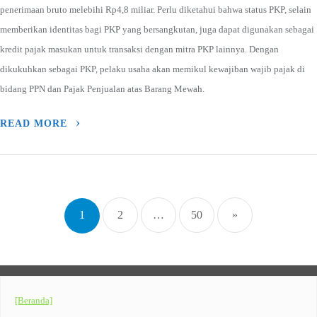
penerimaan bruto melebihi Rp4,8 miliar. Perlu diketahui bahwa status PKP, selain
memberikan identitas bagi PKP yang bersangkutan, juga dapat digunakan sebagai
kredit pajak masukan untuk transaksi dengan mitra PKP lainnya. Dengan
dikukuhkan sebagai PKP, pelaku usaha akan memikul kewajiban wajib pajak di
bidang PPN dan Pajak Penjualan atas Barang Mewah.
READ MORE
Posts
navigation
1
2
…
50
»
[Beranda]