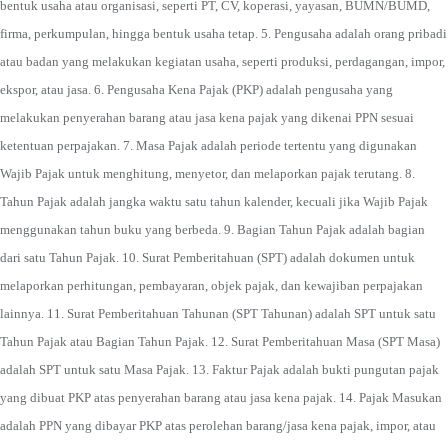
bentuk usaha atau organisasi, seperti PT, CV, koperasi, yayasan, BUMN/BUMD,
firma, perkumpulan, hingga bentuk usaha tetap. 5. Pengusaha adalah orang pribadi
atau badan yang melakukan kegiatan usaha, seperti produksi, perdagangan, impor,
ekspor, atau jasa. 6. Pengusaha Kena Pajak (PKP) adalah pengusaha yang
melakukan penyerahan barang atau jasa kena pajak yang dikenai PPN sesuai
ketentuan perpajakan. 7. Masa Pajak adalah periode tertentu yang digunakan
Wajib Pajak untuk menghitung, menyetor, dan melaporkan pajak terutang. 8.
Tahun Pajak adalah jangka waktu satu tahun kalender, kecuali jika Wajib Pajak
menggunakan tahun buku yang berbeda. 9. Bagian Tahun Pajak adalah bagian
dari satu Tahun Pajak. 10. Surat Pemberitahuan (SPT) adalah dokumen untuk
melaporkan perhitungan, pembayaran, objek pajak, dan kewajiban perpajakan
lainnya. 11. Surat Pemberitahuan Tahunan (SPT Tahunan) adalah SPT untuk satu
Tahun Pajak atau Bagian Tahun Pajak. 12. Surat Pemberitahuan Masa (SPT Masa)
adalah SPT untuk satu Masa Pajak. 13. Faktur Pajak adalah bukti pungutan pajak
yang dibuat PKP atas penyerahan barang atau jasa kena pajak. 14. Pajak Masukan
adalah PPN yang dibayar PKP atas perolehan barang/jasa kena pajak, impor, atau