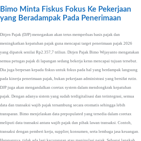
Bimo Minta Fiskus Fokus Ke Pekerjaan
yang Beradampak Pada Penerimaan
Ditjen Pajak (DJP) menegaskan akan terus memperluas basis pajak dan
meningkatkan kepatuhan pajak guna mencapai target penerimaan pajak 2026
yang dipatok senilai Rp2.357,7 triliun. Dirjen Pajak Bimo Wijayanto mengatakan
semua petugas pajak di lapangan sedang bekerja keras mencapai tujuan tersebut.
Dia juga berpesan kepada fiskus untuk fokus pada hal yang berdampak langsung
pada kinerja penerimaan pajak, bukan pekerjaan administrasi yang bersifat rutin.
DJP juga akan mengandalkan coretax system dalam mendongkrak kepatuhan
pajak. Dengan adanya sistem yang sudah terdigitalisasi dan terintegrasi, semua
data dan transaksi wajib pajak tersambung secara otomatis sehingga lebih
transparan. Bimo menjelaskan data prepopulated yang tersedia dalam coretax
meliputi data transaksi antara wajib pajak dan pihak lawan transaksi. Contoh,
transaksi dengan pemberi kerja, supplier, konsumen, serta lembaga jasa keuangan.
Harapannya, tidak ada lagi kecurangan atau manipulasi pajak. Sebagai langkah