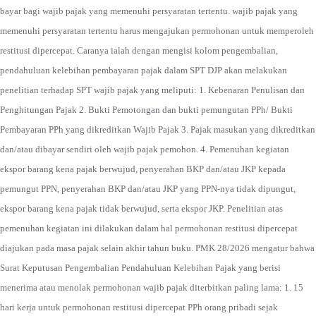
bayar bagi wajib pajak yang memenuhi persyaratan tertentu. wajib pajak yang
memenuhi persyaratan tertentu harus mengajukan permohonan untuk memperoleh
restitusi dipercepat. Caranya ialah dengan mengisi kolom pengembalian,
pendahuluan kelebihan pembayaran pajak dalam SPT DJP akan melakukan
penelitian terhadap SPT wajib pajak yang meliputi: 1. Kebenaran Penulisan dan
Penghitungan Pajak 2. Bukti Pemotongan dan bukti pemungutan PPh/ Bukti
Pembayaran PPh yang dikreditkan Wajib Pajak 3. Pajak masukan yang dikreditkan
dan/atau dibayar sendiri oleh wajib pajak pemohon. 4. Pemenuhan kegiatan
ekspor barang kena pajak berwujud, penyerahan BKP dan/atau JKP kepada
pemungut PPN, penyerahan BKP dan/atau JKP yang PPN-nya tidak dipungut,
ekspor barang kena pajak tidak berwujud, serta ekspor JKP. Penelitian atas
pemenuhan kegiatan ini dilakukan dalam hal permohonan restitusi dipercepat
diajukan pada masa pajak selain akhir tahun buku. PMK 28/2026 mengatur bahwa
Surat Keputusan Pengembalian Pendahuluan Kelebihan Pajak yang berisi
menerima atau menolak permohonan wajib pajak diterbitkan paling lama: 1. 15
hari kerja untuk permohonan restitusi dipercepat PPh orang pribadi sejak