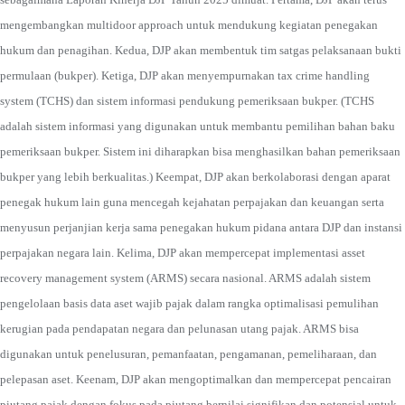
mengembangkan multidoor approach untuk mendukung kegiatan penegakan
hukum dan penagihan. Kedua, DJP akan membentuk tim satgas pelaksanaan bukti
permulaan (bukper). Ketiga, DJP akan menyempurnakan tax crime handling
system (TCHS) dan sistem informasi pendukung pemeriksaan bukper. (TCHS
adalah sistem informasi yang digunakan untuk membantu pemilihan bahan baku
pemeriksaan bukper. Sistem ini diharapkan bisa menghasilkan bahan pemeriksaan
bukper yang lebih berkualitas.) Keempat, DJP akan berkolaborasi dengan aparat
penegak hukum lain guna mencegah kejahatan perpajakan dan keuangan serta
menyusun perjanjian kerja sama penegakan hukum pidana antara DJP dan instansi
perpajakan negara lain. Kelima, DJP akan mempercepat implementasi asset
recovery management system (ARMS) secara nasional. ARMS adalah sistem
pengelolaan basis data aset wajib pajak dalam rangka optimalisasi pemulihan
kerugian pada pendapatan negara dan pelunasan utang pajak. ARMS bisa
digunakan untuk penelusuran, pemanfaatan, pengamanan, pemeliharaan, dan
pelepasan aset. Keenam, DJP akan mengoptimalkan dan mempercepat pencairan
piutang pajak dengan fokus pada piutang bernilai signifikan dan potensial untuk