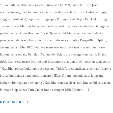
“Kalau kita pajakin pada waktu perusahaan BUMN jual beli di situ [saat
restrukturisasi], padahal untuk efisiensi, mahal sekali cost-nya. Untuk saya juga
enggak masuk akal,” ujarnya. Tanggapan Purbaya Soal Dirjen Bea Cukai yang
Terseret Kasus Menteri Keuangan Purbaya Yudhi Sadewa memberikan tanggapan
perihal nama Dirjen Bea dan Cukai Djaka Budhi Utama yang muncul dalam
pembacaan dakwaan kasus korupsi perusahaan kargo oleh Pengadilan Tipikor,
Jakarta pada 6 Mei 2026 Purbaya menyatakan dirinya masih meninjau proses
hukum yang sedang berjalan. Namun demikian, dia menegaskan bahwa Djaka
tidak akan serta merta dicopot dari jabatannya ataupun diberhentikan sementara.
“Kita lihat proses hukumnya seperti apa. Tidak [diberhentikan sementara], karena
proses hukumnya baru mulai, namanya [Djaka] baru muncul, masa langsung
berhenti [dari jabatan sekarang]. Kita lihat sampai clear, baru kita ambil tindakan,
Purbaya Siap Bahas Tarif Cukai Rokok dengan DPR Menteri […]
READ MORE