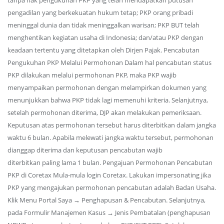
tanpa hak pengukuhan PKP yang telah mendapatkan putusan
pengadilan yang berkekuatan hukum tetap; PKP orang pribadi
meninggal dunia dan tidak meninggalkan warisan; PKP BUT telah
menghentikan kegiatan usaha di Indonesia; dan/atau PKP dengan
keadaan tertentu yang ditetapkan oleh Dirjen Pajak. Pencabutan
Pengukuhan PKP Melalui Permohonan Dalam hal pencabutan status
PKP dilakukan melalui permohonan PKP, maka PKP wajib
menyampaikan permohonan dengan melampirkan dokumen yang
menunjukkan bahwa PKP tidak lagi memenuhi kriteria. Selanjutnya,
setelah permohonan diterima, DJP akan melakukan pemeriksaan.
Keputusan atas permohonan tersebut harus diterbitkan dalam jangka
waktu 6 bulan. Apabila melewati jangka waktu tersebut, permohonan
dianggap diterima dan keputusan pencabutan wajib
diterbitkan paling lama 1 bulan. Pengajuan Permohonan Pencabutan
PKP di Coretax Mula-mula login Coretax. Lakukan impersonating jika
PKP yang mengajukan permohonan pencabutan adalah Badan Usaha.
Klik Menu Portal Saya → Penghapusan & Pencabutan. Selanjutnya,
pada Formulir Manajemen Kasus → Jenis Pembatalan (penghapusan