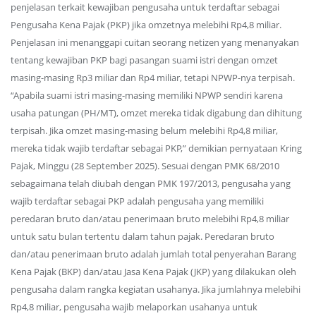
penjelasan terkait kewajiban pengusaha untuk terdaftar sebagai
Pengusaha Kena Pajak (PKP) jika omzetnya melebihi Rp4,8 miliar.
Penjelasan ini menanggapi cuitan seorang netizen yang menanyakan
tentang kewajiban PKP bagi pasangan suami istri dengan omzet
masing-masing Rp3 miliar dan Rp4 miliar, tetapi NPWP-nya terpisah.
“Apabila suami istri masing-masing memiliki NPWP sendiri karena
usaha patungan (PH/MT), omzet mereka tidak digabung dan dihitung
terpisah. Jika omzet masing-masing belum melebihi Rp4,8 miliar,
mereka tidak wajib terdaftar sebagai PKP,” demikian pernyataan Kring
Pajak, Minggu (28 September 2025). Sesuai dengan PMK 68/2010
sebagaimana telah diubah dengan PMK 197/2013, pengusaha yang
wajib terdaftar sebagai PKP adalah pengusaha yang memiliki
peredaran bruto dan/atau penerimaan bruto melebihi Rp4,8 miliar
untuk satu bulan tertentu dalam tahun pajak. Peredaran bruto
dan/atau penerimaan bruto adalah jumlah total penyerahan Barang
Kena Pajak (BKP) dan/atau Jasa Kena Pajak (JKP) yang dilakukan oleh
pengusaha dalam rangka kegiatan usahanya. Jika jumlahnya melebihi
Rp4,8 miliar, pengusaha wajib melaporkan usahanya untuk