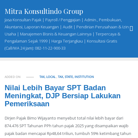
Skip
Mitra Konsultindo Group
to
content
Jasa Konsultan Pajak | Payroll / Penggajian | Admin., Pembukuan,
Akuntansi, Laporan Keuangan | Audit | Pendirian Perusahaan & Izin
Usaha | Manajemen Bisnis & Keuangan Lainnya | Terpercaya &
Pengalaman Sejak 1999 | Harga Terjangkau | Konsultasi Gratis
(Call/WA 24 Jam): 082-11-22-900-33
ADDED ON
TAX, LOCAL
,
TAX, STATE, INSTITUTION
Nilai Lebih Bayar SPT Badan
Meningkat, DJP Bersiap Lakukan
Pemeriksaan
Dirjen Pajak Bimo Wijayanto menyebut total nilai lebih bayar dari
874.476 SPT Tahunan PPh tahun pajak 2025 yang disampaikan wajib
pajak badan mencapai Rp48,64 triliun, tumbuh 59% ketimbang tahun