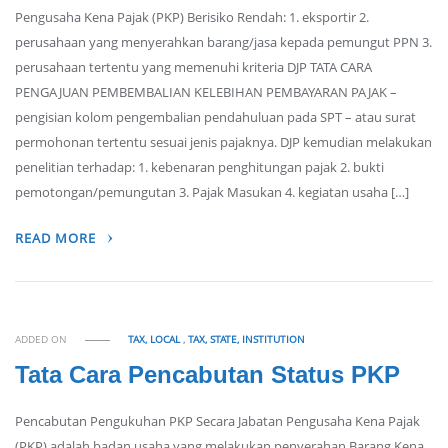
Pengusaha Kena Pajak (PKP) Berisiko Rendah: 1. eksportir 2.
perusahaan yang menyerahkan barang/jasa kepada pemungut PPN 3.
perusahaan tertentu yang memenuhi kriteria DJP TATA CARA
PENGAJUAN PEMBEMBALIAN KELEBIHAN PEMBAYARAN PAJAK –
pengisian kolom pengembalian pendahuluan pada SPT – atau surat
permohonan tertentu sesuai jenis pajaknya. DJP kemudian melakukan
penelitian terhadap: 1. kebenaran penghitungan pajak 2. bukti
pemotongan/pemungutan 3. Pajak Masukan 4. kegiatan usaha […]
READ MORE
ADDED ON
TAX, LOCAL
,
TAX, STATE, INSTITUTION
Tata Cara Pencabutan Status PKP
Pencabutan Pengukuhan PKP Secara Jabatan Pengusaha Kena Pajak
(PKP) adalah badan usaha yang melakukan penyerahan Barang Kena