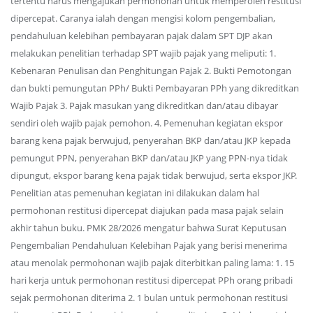
tertentu harus mengajukan permohonan untuk memperoleh restitusi
dipercepat. Caranya ialah dengan mengisi kolom pengembalian,
pendahuluan kelebihan pembayaran pajak dalam SPT DJP akan
melakukan penelitian terhadap SPT wajib pajak yang meliputi: 1.
Kebenaran Penulisan dan Penghitungan Pajak 2. Bukti Pemotongan
dan bukti pemungutan PPh/ Bukti Pembayaran PPh yang dikreditkan
Wajib Pajak 3. Pajak masukan yang dikreditkan dan/atau dibayar
sendiri oleh wajib pajak pemohon. 4. Pemenuhan kegiatan ekspor
barang kena pajak berwujud, penyerahan BKP dan/atau JKP kepada
pemungut PPN, penyerahan BKP dan/atau JKP yang PPN-nya tidak
dipungut, ekspor barang kena pajak tidak berwujud, serta ekspor JKP.
Penelitian atas pemenuhan kegiatan ini dilakukan dalam hal
permohonan restitusi dipercepat diajukan pada masa pajak selain
akhir tahun buku. PMK 28/2026 mengatur bahwa Surat Keputusan
Pengembalian Pendahuluan Kelebihan Pajak yang berisi menerima
atau menolak permohonan wajib pajak diterbitkan paling lama: 1. 15
hari kerja untuk permohonan restitusi dipercepat PPh orang pribadi
sejak permohonan diterima 2. 1 bulan untuk permohonan restitusi