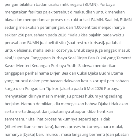
pengambilalihan badan usaha milik negara (BUMN). Purbaya
mengatakan fasilitas pajak tersebut dimaksudkan untuk menekan
biaya dan memperlancar proses restrukturisasi BUMN. Saat ini, BUMN
sedang melakukan perampingan, dari 1.000 entitas menjadi hanya
sekitar 250 perusahaan pada 2026. “Kalau kita pajakin pada waktu
perusahaan BUMN jual beli di situ [saat restrukturisasi], padahal
untuk efisiensi, mahal sekali cost-nya. Untuk saya juga enggak masuk
akal,” ujarnya. Tanggapan Purbaya Soal Dirjen Bea Cukai yang Terseret
Kasus Menteri Keuangan Purbaya Yudhi Sadewa memberikan
tanggapan perihal nama Dirjen Bea dan Cukai Djaka Budhi Utama
yang muncul dalam pembacaan dakwaan kasus korupsi perusahaan
kargo oleh Pengadilan Tipikor, Jakarta pada 6 Mei 2026 Purbaya
menyatakan dirinya masih meninjau proses hukum yang sedang
berjalan. Namun demikian, dia menegaskan bahwa Djaka tidak akan
serta merta dicopot dari jabatannya ataupun diberhentikan
sementara. “Kita lihat proses hukumnya seperti apa. Tidak
[diberhentikan sementara], karena proses hukumnya baru mulai,
namanya [Djaka] baru muncul, masa langsung berhenti [dari jabatan