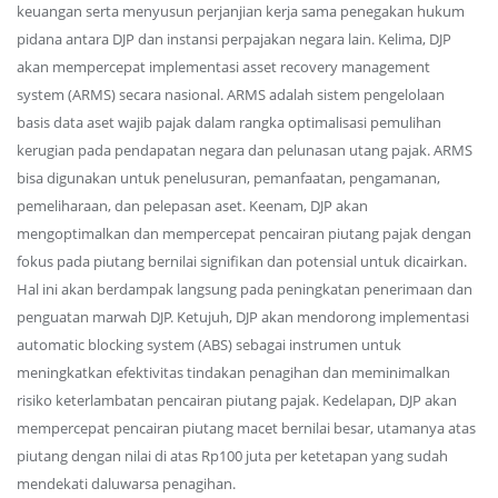
keuangan serta menyusun perjanjian kerja sama penegakan hukum
pidana antara DJP dan instansi perpajakan negara lain. Kelima, DJP
akan mempercepat implementasi asset recovery management
system (ARMS) secara nasional. ARMS adalah sistem pengelolaan
basis data aset wajib pajak dalam rangka optimalisasi pemulihan
kerugian pada pendapatan negara dan pelunasan utang pajak. ARMS
bisa digunakan untuk penelusuran, pemanfaatan, pengamanan,
pemeliharaan, dan pelepasan aset. Keenam, DJP akan
mengoptimalkan dan mempercepat pencairan piutang pajak dengan
fokus pada piutang bernilai signifikan dan potensial untuk dicairkan.
Hal ini akan berdampak langsung pada peningkatan penerimaan dan
penguatan marwah DJP. Ketujuh, DJP akan mendorong implementasi
automatic blocking system (ABS) sebagai instrumen untuk
meningkatkan efektivitas tindakan penagihan dan meminimalkan
risiko keterlambatan pencairan piutang pajak. Kedelapan, DJP akan
mempercepat pencairan piutang macet bernilai besar, utamanya atas
piutang dengan nilai di atas Rp100 juta per ketetapan yang sudah
mendekati daluwarsa penagihan.