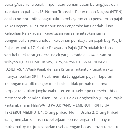
barang/jasa kena pajak, impor, atau pemanfaatan barang/jasa dari
luar daerah pabean. 15. Nomor Transaksi Penerimaan Negara (NTPN)
adalah nomor unik sebagai bukti pembayaran atau penyetoran pajak
ke kas negara. 16. Surat Keputusan Pengembalian Pendahuluan
Kelebihan Pajak adalah keputusan yang menetapkan jumlah
pengembalian pendahuluan kelebihan pembayaran pajak bagi Wajib
Pajak tertentu. 17. Kantor Pelayanan Pajak (KPP) adalah instansi
vertikal Direktorat Jenderal Pajak yang berada di bawah Kantor
Wilayah DJP KELOMPOK WAJIB PAJAK YANG BISA MENDAPAT
FASILITAS: 1. Wajib Pajak dengan Kriteria Tertentu – tepat waktu
menyampaikan SPT – tidak memiliki tunggakan pajak – laporan
keuangan diaudit dengan opini baik – tidak pernah dipidana
perpajakan dalam jangka waktu tertentu. Kelompok tersebut bisa
memperoleh pendahuluan untuk: 1. Pajak Penghasilan (PPh) 2. Pajak
Pertambahann Nilai WAJIB PAJAK YANG MEMENUHI KRITERIA
TERSEBUT MELIPUTI: 1. Orang pribadi Non – Usaha 2. Orang Pribadi
yang menjalankan usaha/pekerjaan bebas dengan lebih bayar
maksimal Rp100 juta 3. Badan usaha dengan batas Omzet tertentu.