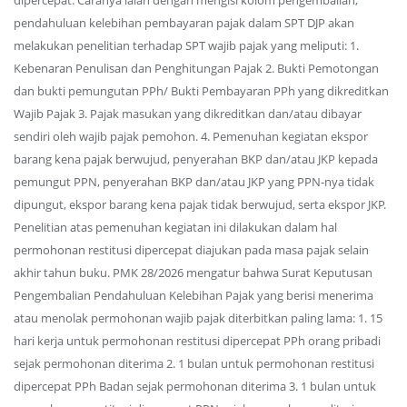
dipercepat. Caranya ialah dengan mengisi kolom pengembalian,
pendahuluan kelebihan pembayaran pajak dalam SPT DJP akan
melakukan penelitian terhadap SPT wajib pajak yang meliputi: 1.
Kebenaran Penulisan dan Penghitungan Pajak 2. Bukti Pemotongan
dan bukti pemungutan PPh/ Bukti Pembayaran PPh yang dikreditkan
Wajib Pajak 3. Pajak masukan yang dikreditkan dan/atau dibayar
sendiri oleh wajib pajak pemohon. 4. Pemenuhan kegiatan ekspor
barang kena pajak berwujud, penyerahan BKP dan/atau JKP kepada
pemungut PPN, penyerahan BKP dan/atau JKP yang PPN-nya tidak
dipungut, ekspor barang kena pajak tidak berwujud, serta ekspor JKP.
Penelitian atas pemenuhan kegiatan ini dilakukan dalam hal
permohonan restitusi dipercepat diajukan pada masa pajak selain
akhir tahun buku. PMK 28/2026 mengatur bahwa Surat Keputusan
Pengembalian Pendahuluan Kelebihan Pajak yang berisi menerima
atau menolak permohonan wajib pajak diterbitkan paling lama: 1. 15
hari kerja untuk permohonan restitusi dipercepat PPh orang pribadi
sejak permohonan diterima 2. 1 bulan untuk permohonan restitusi
dipercepat PPh Badan sejak permohonan diterima 3. 1 bulan untuk