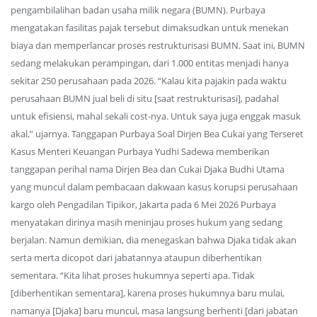
pengambilalihan badan usaha milik negara (BUMN). Purbaya
mengatakan fasilitas pajak tersebut dimaksudkan untuk menekan
biaya dan memperlancar proses restrukturisasi BUMN. Saat ini, BUMN
sedang melakukan perampingan, dari 1.000 entitas menjadi hanya
sekitar 250 perusahaan pada 2026. “Kalau kita pajakin pada waktu
perusahaan BUMN jual beli di situ [saat restrukturisasi], padahal
untuk efisiensi, mahal sekali cost-nya. Untuk saya juga enggak masuk
akal,” ujarnya. Tanggapan Purbaya Soal Dirjen Bea Cukai yang Terseret
Kasus Menteri Keuangan Purbaya Yudhi Sadewa memberikan
tanggapan perihal nama Dirjen Bea dan Cukai Djaka Budhi Utama
yang muncul dalam pembacaan dakwaan kasus korupsi perusahaan
kargo oleh Pengadilan Tipikor, Jakarta pada 6 Mei 2026 Purbaya
menyatakan dirinya masih meninjau proses hukum yang sedang
berjalan. Namun demikian, dia menegaskan bahwa Djaka tidak akan
serta merta dicopot dari jabatannya ataupun diberhentikan
sementara. “Kita lihat proses hukumnya seperti apa. Tidak
[diberhentikan sementara], karena proses hukumnya baru mulai,
namanya [Djaka] baru muncul, masa langsung berhenti [dari jabatan