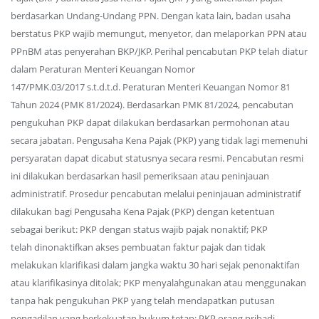
berdasarkan Undang-Undang PPN. Dengan kata lain, badan usaha
berstatus PKP wajib memungut, menyetor, dan melaporkan PPN atau
PPnBM atas penyerahan BKP/JKP. Perihal pencabutan PKP telah diatur
dalam Peraturan Menteri Keuangan Nomor
147/PMK.03/2017 s.t.d.t.d. Peraturan Menteri Keuangan Nomor 81
Tahun 2024 (PMK 81/2024). Berdasarkan PMK 81/2024, pencabutan
pengukuhan PKP dapat dilakukan berdasarkan permohonan atau
secara jabatan. Pengusaha Kena Pajak (PKP) yang tidak lagi memenuhi
persyaratan dapat dicabut statusnya secara resmi. Pencabutan resmi
ini dilakukan berdasarkan hasil pemeriksaan atau peninjauan
administratif. Prosedur pencabutan melalui peninjauan administratif
dilakukan bagi Pengusaha Kena Pajak (PKP) dengan ketentuan
sebagai berikut: PKP dengan status wajib pajak nonaktif; PKP
telah dinonaktifkan akses pembuatan faktur pajak dan tidak
melakukan klarifikasi dalam jangka waktu 30 hari sejak penonaktifan
atau klarifikasinya ditolak; PKP menyalahgunakan atau menggunakan
tanpa hak pengukuhan PKP yang telah mendapatkan putusan
pengadilan yang berkekuatan hukum tetap; PKP orang pribadi