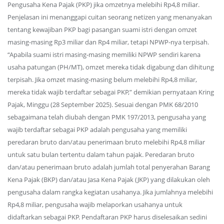
Pengusaha Kena Pajak (PKP) jika omzetnya melebihi Rp4,8 miliar.
Penjelasan ini menanggapi cuitan seorang netizen yang menanyakan
tentang kewajiban PKP bagi pasangan suami istri dengan omzet
masing-masing Rp3 miliar dan Rp4 miliar, tetapi NPWP-nya terpisah.
“Apabila suami istri masing-masing memiliki NPWP sendiri karena
usaha patungan (PH/MT), omzet mereka tidak digabung dan dihitung
terpisah. Jika omzet masing-masing belum melebihi Rp4,8 miliar,
mereka tidak wajib terdaftar sebagai PKP,” demikian pernyataan Kring
Pajak, Minggu (28 September 2025). Sesuai dengan PMK 68/2010
sebagaimana telah diubah dengan PMK 197/2013, pengusaha yang
wajib terdaftar sebagai PKP adalah pengusaha yang memiliki
peredaran bruto dan/atau penerimaan bruto melebihi Rp4,8 miliar
untuk satu bulan tertentu dalam tahun pajak. Peredaran bruto
dan/atau penerimaan bruto adalah jumlah total penyerahan Barang
Kena Pajak (BKP) dan/atau Jasa Kena Pajak (JKP) yang dilakukan oleh
pengusaha dalam rangka kegiatan usahanya. Jika jumlahnya melebihi
Rp4,8 miliar, pengusaha wajib melaporkan usahanya untuk
didaftarkan sebagai PKP. Pendaftaran PKP harus diselesaikan sedini