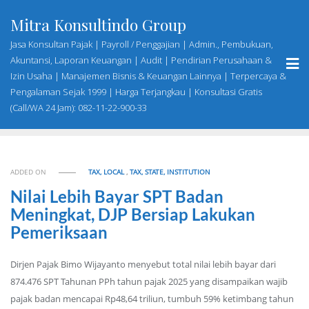
Skip
Mitra Konsultindo Group
to
content
Jasa Konsultan Pajak | Payroll / Penggajian | Admin., Pembukuan,
Akuntansi, Laporan Keuangan | Audit | Pendirian Perusahaan &
Izin Usaha | Manajemen Bisnis & Keuangan Lainnya | Terpercaya &
Pengalaman Sejak 1999 | Harga Terjangkau | Konsultasi Gratis
(Call/WA 24 Jam): 082-11-22-900-33
ADDED ON
TAX, LOCAL
,
TAX, STATE, INSTITUTION
Nilai Lebih Bayar SPT Badan
Meningkat, DJP Bersiap Lakukan
Pemeriksaan
Dirjen Pajak Bimo Wijayanto menyebut total nilai lebih bayar dari
874.476 SPT Tahunan PPh tahun pajak 2025 yang disampaikan wajib
pajak badan mencapai Rp48,64 triliun, tumbuh 59% ketimbang tahun