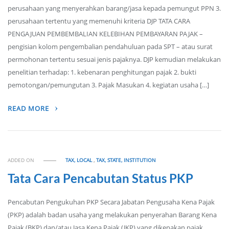
perusahaan yang menyerahkan barang/jasa kepada pemungut PPN 3.
perusahaan tertentu yang memenuhi kriteria DJP TATA CARA
PENGAJUAN PEMBEMBALIAN KELEBIHAN PEMBAYARAN PAJAK –
pengisian kolom pengembalian pendahuluan pada SPT – atau surat
permohonan tertentu sesuai jenis pajaknya. DJP kemudian melakukan
penelitian terhadap: 1. kebenaran penghitungan pajak 2. bukti
pemotongan/pemungutan 3. Pajak Masukan 4. kegiatan usaha […]
READ MORE
ADDED ON
TAX, LOCAL
,
TAX, STATE, INSTITUTION
Tata Cara Pencabutan Status PKP
Pencabutan Pengukuhan PKP Secara Jabatan Pengusaha Kena Pajak
(PKP) adalah badan usaha yang melakukan penyerahan Barang Kena
Pajak (BKP) dan/atau Jasa Kena Pajak (JKP) yang dikenakan pajak