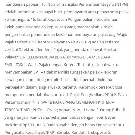
luar daerah pabean. 15. Nomor Transaksi Penerimaan Negara (NTPN)
adalah nomor unik sebagai bukti pembayaran atau penyetoran pajak
ke kas negara. 16. Surat Keputusan Pengembalian Pendahuluan
Kelebihan Pajak adalah keputusan yang menetapkan jumlah
pengembalian pendahuluan kelebihan pembayaran pajak bagi Wajib
Pajak tertentu. 17. Kantor Pelayanan Pajak (KPP) adalah instansi
vertikal Direktorat Jenderal Pajak yang berada di bawah Kantor
Wilayah DJP KELOMPOK WAJIB PAJAK YANG BISA MENDAPAT
FASILITAS: 1. Wajib Pajak dengan Kriteria Tertentu – tepat waktu
menyampaikan SPT – tidak memiliki tunggakan pajak – laporan
keuangan diaudit dengan opini baik – tidak pernah dipidana
perpajakan dalam jangka waktu tertentu. Kelompok tersebut bisa
memperoleh pendahuluan untuk: 1. Pajak Penghasilan (PPh) 2. Pajak
Pertambahann Nilai WAJIB PAJAK YANG MEMENUHI KRITERIA
TERSEBUT MELIPUTI: 1. Orang pribadi Non – Usaha 2. Orang Pribadi
yang menjalankan usaha/pekerjaan bebas dengan lebih bayar
maksimal Rp100 juta 3. Badan usaha dengan batas Omzet tertentu.
Pengusaha Kena Pajak (PKP) Berisiko Rendah: 1. eksportir 2.