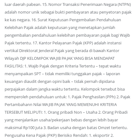
luar daerah pabean. 15. Nomor Transaksi Penerimaan Negara (NTPN)
adalah nomor unik sebagai bukti pembayaran atau penyetoran pajak
ke kas negara. 16. Surat Keputusan Pengembalian Pendahuluan
Kelebihan Pajak adalah keputusan yang menetapkan jumlah
pengembalian pendahuluan kelebihan pembayaran pajak bagi Wajib
Pajak tertentu. 17. Kantor Pelayanan Pajak (KPP) adalah instansi
vertikal Direktorat Jenderal Pajak yang berada di bawah Kantor
Wilayah DJP KELOMPOK WAJIB PAJAK YANG BISA MENDAPAT
FASILITAS: 1. Wajib Pajak dengan Kriteria Tertentu – tepat waktu
menyampaikan SPT – tidak memiliki tunggakan pajak – laporan
keuangan diaudit dengan opini baik – tidak pernah dipidana
perpajakan dalam jangka waktu tertentu. Kelompok tersebut bisa
memperoleh pendahuluan untuk: 1. Pajak Penghasilan (PPh) 2. Pajak
Pertambahann Nilai WAJIB PAJAK YANG MEMENUHI KRITERIA
TERSEBUT MELIPUTI: 1. Orang pribadi Non – Usaha 2. Orang Pribadi
yang menjalankan usaha/pekerjaan bebas dengan lebih bayar
maksimal Rp100 juta 3. Badan usaha dengan batas Omzet tertentu.
Pengusaha Kena Pajak (PKP) Berisiko Rendah: 1. eksportir 2.