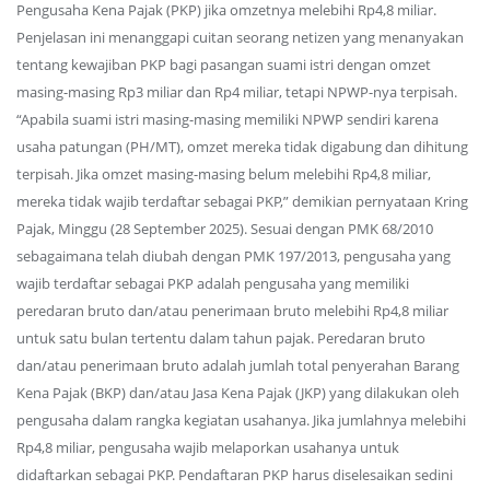
Pengusaha Kena Pajak (PKP) jika omzetnya melebihi Rp4,8 miliar.
Penjelasan ini menanggapi cuitan seorang netizen yang menanyakan
tentang kewajiban PKP bagi pasangan suami istri dengan omzet
masing-masing Rp3 miliar dan Rp4 miliar, tetapi NPWP-nya terpisah.
“Apabila suami istri masing-masing memiliki NPWP sendiri karena
usaha patungan (PH/MT), omzet mereka tidak digabung dan dihitung
terpisah. Jika omzet masing-masing belum melebihi Rp4,8 miliar,
mereka tidak wajib terdaftar sebagai PKP,” demikian pernyataan Kring
Pajak, Minggu (28 September 2025). Sesuai dengan PMK 68/2010
sebagaimana telah diubah dengan PMK 197/2013, pengusaha yang
wajib terdaftar sebagai PKP adalah pengusaha yang memiliki
peredaran bruto dan/atau penerimaan bruto melebihi Rp4,8 miliar
untuk satu bulan tertentu dalam tahun pajak. Peredaran bruto
dan/atau penerimaan bruto adalah jumlah total penyerahan Barang
Kena Pajak (BKP) dan/atau Jasa Kena Pajak (JKP) yang dilakukan oleh
pengusaha dalam rangka kegiatan usahanya. Jika jumlahnya melebihi
Rp4,8 miliar, pengusaha wajib melaporkan usahanya untuk
didaftarkan sebagai PKP. Pendaftaran PKP harus diselesaikan sedini