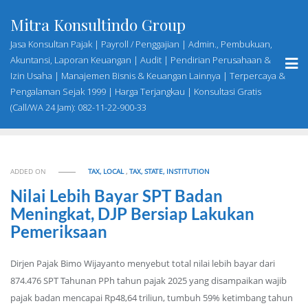
Skip
Mitra Konsultindo Group
to
content
Jasa Konsultan Pajak | Payroll / Penggajian | Admin., Pembukuan,
Akuntansi, Laporan Keuangan | Audit | Pendirian Perusahaan &
Izin Usaha | Manajemen Bisnis & Keuangan Lainnya | Terpercaya &
Pengalaman Sejak 1999 | Harga Terjangkau | Konsultasi Gratis
(Call/WA 24 Jam): 082-11-22-900-33
ADDED ON
TAX, LOCAL
,
TAX, STATE, INSTITUTION
Nilai Lebih Bayar SPT Badan
Meningkat, DJP Bersiap Lakukan
Pemeriksaan
Dirjen Pajak Bimo Wijayanto menyebut total nilai lebih bayar dari
874.476 SPT Tahunan PPh tahun pajak 2025 yang disampaikan wajib
pajak badan mencapai Rp48,64 triliun, tumbuh 59% ketimbang tahun