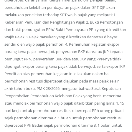
dipercepat. Caranya ialah dengan mengisi kolom pengembalian,
pendahuluan kelebihan pembayaran pajak dalam SPT DJP akan
melakukan penelitian terhadap SPT wajib pajak yang meliputi: 1.
Kebenaran Penulisan dan Penghitungan Pajak 2. Bukti Pemotongan
dan bukti pemungutan PPh/ Bukti Pembayaran PPh yang dikreditkan
Wajib Pajak 3. Pajak masukan yang dikreditkan dan/atau dibayar
sendiri oleh wajib pajak pemohon. 4. Pemenuhan kegiatan ekspor
barang kena pajak berwujud, penyerahan BKP dan/atau JKP kepada
pemungut PPN, penyerahan BKP dan/atau JKP yang PPN-nya tidak
dipungut, ekspor barang kena pajak tidak berwujud, serta ekspor JKP.
Penelitian atas pemenuhan kegiatan ini dilakukan dalam hal
permohonan restitusi dipercepat diajukan pada masa pajak selain
akhir tahun buku. PMK 28/2026 mengatur bahwa Surat Keputusan
Pengembalian Pendahuluan Kelebihan Pajak yang berisi menerima
atau menolak permohonan wajib pajak diterbitkan paling lama: 1. 15
hari kerja untuk permohonan restitusi dipercepat PPh orang pribadi
sejak permohonan diterima 2. 1 bulan untuk permohonan restitusi
dipercepat PPh Badan sejak permohonan diterima 3. 1 bulan untuk