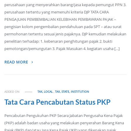
perusahaan yang menyerahkan barang/jasa kepada pemungut PPN 3.
perusahaan tertentu yang memenuhi kriteria DJP TATA CARA
PENGAJUAN PEMBEMBALIAN KELEBIHAN PEMBAYARAN PAJAK –
pengisian kolom pengembalian pendahuluan pada SPT – atau surat
permohonan tertentu sesuai jenis pajaknya. DJP kemudian melakukan
penelitian terhadap: 1. kebenaran penghitungan pajak 2. bukti
pemotongan/pemungutan 3. Pajak Masukan 4. kegiatan usaha […]
READ MORE
ADDED ON
TAX, LOCAL
,
TAX, STATE, INSTITUTION
Tata Cara Pencabutan Status PKP
Pencabutan Pengukuhan PKP Secara Jabatan Pengusaha Kena Pajak
(PKP) adalah badan usaha yang melakukan penyerahan Barang Kena
Pajak (BKP) dan/atau Jasa Kena Pajak (JKP) yang dikenakan pajak