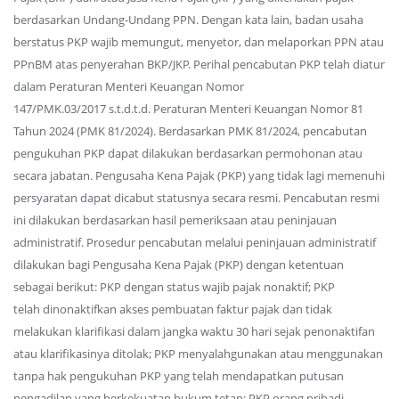
berdasarkan Undang-Undang PPN. Dengan kata lain, badan usaha
berstatus PKP wajib memungut, menyetor, dan melaporkan PPN atau
PPnBM atas penyerahan BKP/JKP. Perihal pencabutan PKP telah diatur
dalam Peraturan Menteri Keuangan Nomor
147/PMK.03/2017 s.t.d.t.d. Peraturan Menteri Keuangan Nomor 81
Tahun 2024 (PMK 81/2024). Berdasarkan PMK 81/2024, pencabutan
pengukuhan PKP dapat dilakukan berdasarkan permohonan atau
secara jabatan. Pengusaha Kena Pajak (PKP) yang tidak lagi memenuhi
persyaratan dapat dicabut statusnya secara resmi. Pencabutan resmi
ini dilakukan berdasarkan hasil pemeriksaan atau peninjauan
administratif. Prosedur pencabutan melalui peninjauan administratif
dilakukan bagi Pengusaha Kena Pajak (PKP) dengan ketentuan
sebagai berikut: PKP dengan status wajib pajak nonaktif; PKP
telah dinonaktifkan akses pembuatan faktur pajak dan tidak
melakukan klarifikasi dalam jangka waktu 30 hari sejak penonaktifan
atau klarifikasinya ditolak; PKP menyalahgunakan atau menggunakan
tanpa hak pengukuhan PKP yang telah mendapatkan putusan
pengadilan yang berkekuatan hukum tetap; PKP orang pribadi