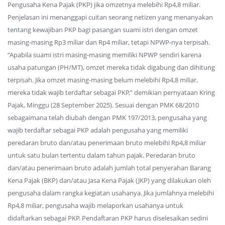
Pengusaha Kena Pajak (PKP) jika omzetnya melebihi Rp4,8 miliar.
Penjelasan ini menanggapi cuitan seorang netizen yang menanyakan
tentang kewajiban PKP bagi pasangan suami istri dengan omzet
masing-masing Rp3 miliar dan Rp4 miliar, tetapi NPWP-nya terpisah.
“Apabila suami istri masing-masing memiliki NPWP sendiri karena
usaha patungan (PH/MT), omzet mereka tidak digabung dan dihitung
terpisah. Jika omzet masing-masing belum melebihi Rp4,8 miliar,
mereka tidak wajib terdaftar sebagai PKP,” demikian pernyataan Kring
Pajak, Minggu (28 September 2025). Sesuai dengan PMK 68/2010
sebagaimana telah diubah dengan PMK 197/2013, pengusaha yang
wajib terdaftar sebagai PKP adalah pengusaha yang memiliki
peredaran bruto dan/atau penerimaan bruto melebihi Rp4,8 miliar
untuk satu bulan tertentu dalam tahun pajak. Peredaran bruto
dan/atau penerimaan bruto adalah jumlah total penyerahan Barang
Kena Pajak (BKP) dan/atau Jasa Kena Pajak (JKP) yang dilakukan oleh
pengusaha dalam rangka kegiatan usahanya. Jika jumlahnya melebihi
Rp4,8 miliar, pengusaha wajib melaporkan usahanya untuk
didaftarkan sebagai PKP. Pendaftaran PKP harus diselesaikan sedini