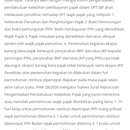
dipercepat. Caranya ialah dengan mengisi kolom pengembalian,
pendahuluan kelebihan pembayaran pajak dalam SPT DJP akan
melakukan penelitian terhadap SPT wajib pajak yang meliputi: 1.
Kebenaran Penulisan dan Penghitungan Pajak 2. Bukti Pemotongan
dan bukti pemungutan PPh/ Bukti Pembayaran PPh yang dikreditkan
Wajib Pajak 3. Pajak masukan yang dikreditkan dan/atau dibayar
sendiri oleh wajib pajak pemohon. 4. Pemenuhan kegiatan ekspor
barang kena pajak berwujud, penyerahan BKP dan/atau JKP kepada
pemungut PPN, penyerahan BKP dan/atau JKP yang PPN-nya tidak
dipungut, ekspor barang kena pajak tidak berwujud, serta ekspor JKP.
Penelitian atas pemenuhan kegiatan ini dilakukan dalam hal
permohonan restitusi dipercepat diajukan pada masa pajak selain
akhir tahun buku. PMK 28/2026 mengatur bahwa Surat Keputusan
Pengembalian Pendahuluan Kelebihan Pajak yang berisi menerima
atau menolak permohonan wajib pajak diterbitkan paling lama: 1. 15
hari kerja untuk permohonan restitusi dipercepat PPh orang pribadi
sejak permohonan diterima 2. 1 bulan untuk permohonan restitusi
dipercepat PPh Badan sejak permohonan diterima 3. 1 bulan untuk