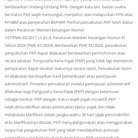
berdasarkan Undang-Undang PPN. Dengan kata lain, badan usaha
berstatus PKP wajib memungut, menyetor, dan melaporkan PPN atau
PPnBM atas penyerahan BKP/JKP. Perihal pencabutan PKP telah diatur
dalam Peraturan Menteri Keuangan Nomor
147/PMK.03/2017 s.t.d.t.d. Peraturan Menteri Keuangan Nomor 81
Tahun 2024 (PMK 81/2024). Berdasarkan PMK 81/2024, pencabutan
pengukuhan PKP dapat dilakukan berdasarkan permohonan atau
secara jabatan. Pengusaha Kena Pajak (PKP) yang tidak lagi memenuhi
persyaratan dapat dicabut statusnya secara resmi. Pencabutan resmi
ini dilakukan berdasarkan hasil pemeriksaan atau peninjauan
administratif. Prosedur pencabutan melalui peninjauan administratif
dilakukan bagi Pengusaha Kena Pajak (PKP) dengan ketentuan
sebagai berikut: PKP dengan status wajib pajak nonaktif; PKP
telah dinonaktifkan akses pembuatan faktur pajak dan tidak
melakukan klarifikasi dalam jangka waktu 30 hari sejak penonaktifan
atau klarifikasinya ditolak; PKP menyalahgunakan atau menggunakan
tanpa hak pengukuhan PKP yang telah mendapatkan putusan
pengadilan yang berkekuatan hukum tetap; PKP orang pribadi