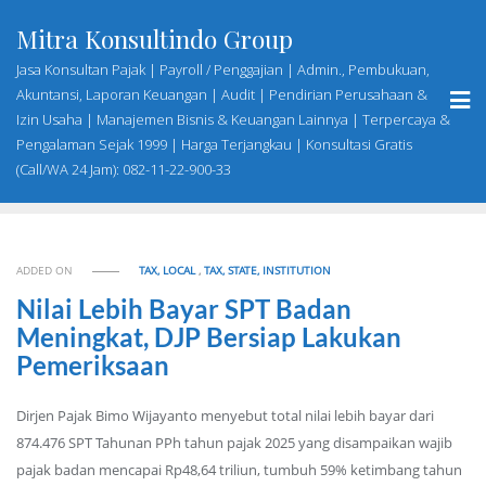
Skip
Mitra Konsultindo Group
to
content
Jasa Konsultan Pajak | Payroll / Penggajian | Admin., Pembukuan,
Akuntansi, Laporan Keuangan | Audit | Pendirian Perusahaan &
Izin Usaha | Manajemen Bisnis & Keuangan Lainnya | Terpercaya &
Pengalaman Sejak 1999 | Harga Terjangkau | Konsultasi Gratis
(Call/WA 24 Jam): 082-11-22-900-33
ADDED ON
TAX, LOCAL
,
TAX, STATE, INSTITUTION
Nilai Lebih Bayar SPT Badan
Meningkat, DJP Bersiap Lakukan
Pemeriksaan
Dirjen Pajak Bimo Wijayanto menyebut total nilai lebih bayar dari
874.476 SPT Tahunan PPh tahun pajak 2025 yang disampaikan wajib
pajak badan mencapai Rp48,64 triliun, tumbuh 59% ketimbang tahun