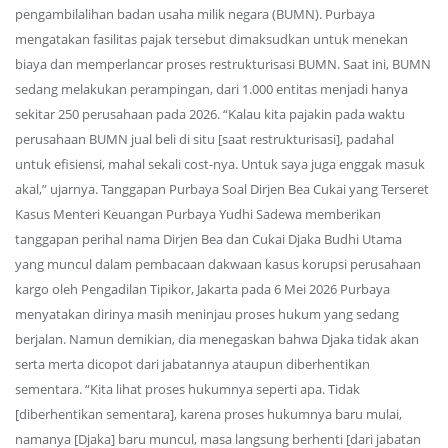
pengambilalihan badan usaha milik negara (BUMN). Purbaya
mengatakan fasilitas pajak tersebut dimaksudkan untuk menekan
biaya dan memperlancar proses restrukturisasi BUMN. Saat ini, BUMN
sedang melakukan perampingan, dari 1.000 entitas menjadi hanya
sekitar 250 perusahaan pada 2026. “Kalau kita pajakin pada waktu
perusahaan BUMN jual beli di situ [saat restrukturisasi], padahal
untuk efisiensi, mahal sekali cost-nya. Untuk saya juga enggak masuk
akal,” ujarnya. Tanggapan Purbaya Soal Dirjen Bea Cukai yang Terseret
Kasus Menteri Keuangan Purbaya Yudhi Sadewa memberikan
tanggapan perihal nama Dirjen Bea dan Cukai Djaka Budhi Utama
yang muncul dalam pembacaan dakwaan kasus korupsi perusahaan
kargo oleh Pengadilan Tipikor, Jakarta pada 6 Mei 2026 Purbaya
menyatakan dirinya masih meninjau proses hukum yang sedang
berjalan. Namun demikian, dia menegaskan bahwa Djaka tidak akan
serta merta dicopot dari jabatannya ataupun diberhentikan
sementara. “Kita lihat proses hukumnya seperti apa. Tidak
[diberhentikan sementara], karena proses hukumnya baru mulai,
namanya [Djaka] baru muncul, masa langsung berhenti [dari jabatan