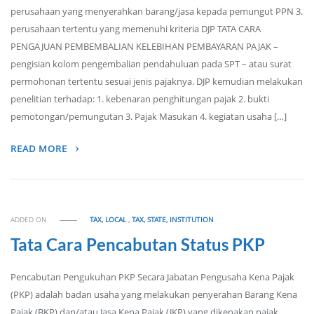
perusahaan yang menyerahkan barang/jasa kepada pemungut PPN 3.
perusahaan tertentu yang memenuhi kriteria DJP TATA CARA
PENGAJUAN PEMBEMBALIAN KELEBIHAN PEMBAYARAN PAJAK –
pengisian kolom pengembalian pendahuluan pada SPT – atau surat
permohonan tertentu sesuai jenis pajaknya. DJP kemudian melakukan
penelitian terhadap: 1. kebenaran penghitungan pajak 2. bukti
pemotongan/pemungutan 3. Pajak Masukan 4. kegiatan usaha […]
READ MORE
ADDED ON
TAX, LOCAL
,
TAX, STATE, INSTITUTION
Tata Cara Pencabutan Status PKP
Pencabutan Pengukuhan PKP Secara Jabatan Pengusaha Kena Pajak
(PKP) adalah badan usaha yang melakukan penyerahan Barang Kena
Pajak (BKP) dan/atau Jasa Kena Pajak (JKP) yang dikenakan pajak