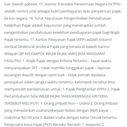
luar daerah pabean. 15. Nomor Transaksi Penerimaan Negara (NTPN)
adalah nomor unik sebagai bukti pembayaran atau penyetoran pajak
ke kas negara. 16. Surat Keputusan Pengembalian Pendahuluan
Kelebihan Pajak adalah keputusan yang menetapkan jumlah
pengembalian pendahuluan kelebihan pembayaran pajak bagi Wajib
Pajak tertentu. 17. Kantor Pelayanan Pajak (KPP) adalah instansi
vertikal Direktorat Jenderal Pajak yang berada di bawah Kantor
Wilayah DJP KELOMPOK WAJIB PAJAK YANG BISA MENDAPAT
FASILITAS: 1. Wajib Pajak dengan Kriteria Tertentu – tepat waktu
menyampaikan SPT – tidak memiliki tunggakan pajak – laporan
keuangan diaudit dengan opini baik – tidak pernah dipidana
perpajakan dalam jangka waktu tertentu. Kelompok tersebut bisa
memperoleh pendahuluan untuk: 1. Pajak Penghasilan (PPh) 2. Pajak
Pertambahann Nilai WAJIB PAJAK YANG MEMENUHI KRITERIA
TERSEBUT MELIPUTI: 1. Orang pribadi Non – Usaha 2. Orang Pribadi
yang menjalankan usaha/pekerjaan bebas dengan lebih bayar
maksimal Rp100 juta 3. Badan usaha dengan batas Omzet tertentu.
Pengusaha Kena Pajak (PKP) Berisiko Rendah: 1. eksportir 2.