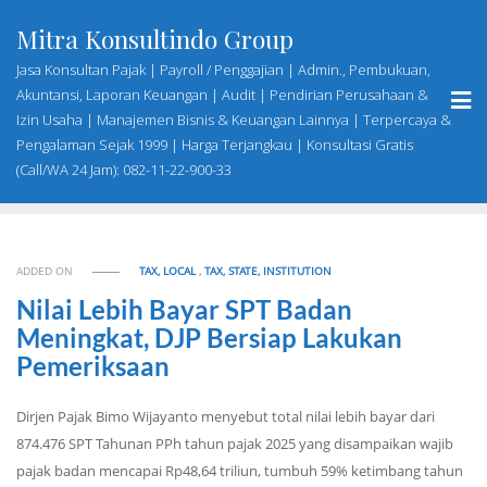
Skip
Mitra Konsultindo Group
to
content
Jasa Konsultan Pajak | Payroll / Penggajian | Admin., Pembukuan,
Akuntansi, Laporan Keuangan | Audit | Pendirian Perusahaan &
Izin Usaha | Manajemen Bisnis & Keuangan Lainnya | Terpercaya &
Pengalaman Sejak 1999 | Harga Terjangkau | Konsultasi Gratis
(Call/WA 24 Jam): 082-11-22-900-33
ADDED ON
TAX, LOCAL
,
TAX, STATE, INSTITUTION
Nilai Lebih Bayar SPT Badan
Meningkat, DJP Bersiap Lakukan
Pemeriksaan
Dirjen Pajak Bimo Wijayanto menyebut total nilai lebih bayar dari
874.476 SPT Tahunan PPh tahun pajak 2025 yang disampaikan wajib
pajak badan mencapai Rp48,64 triliun, tumbuh 59% ketimbang tahun