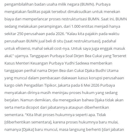
pengambilalihan badan usaha milik negara (BUMN). Purbaya
mengatakan fasilitas pajak tersebut dimaksudkan untuk menekan
biaya dan memperlancar proses restrukturisasi BUMN. Saat ini, BUMN
sedang melakukan perampingan, dari 1.000 entitas menjadi hanya
sekitar 250 perusahaan pada 2026. “Kalau kita pajakin pada waktu
perusahaan BUMN jual beli di situ [saat restrukturisasi], padahal
untuk efisiensi, mahal sekali cost-nya. Untuk saya juga enggak masuk
akal,” ujarnya. Tanggapan Purbaya Soal Dirjen Bea Cukai yang Terseret
Kasus Menteri Keuangan Purbaya Yudhi Sadewa memberikan
tanggapan perihal nama Dirjen Bea dan Cukai Djaka Budhi Utama
yang muncul dalam pembacaan dakwaan kasus korupsi perusahaan
kargo oleh Pengadilan Tipikor, Jakarta pada 6 Mei 2026 Purbaya
menyatakan dirinya masih meninjau proses hukum yang sedang
berjalan. Namun demikian, dia menegaskan bahwa Djaka tidak akan
serta merta dicopot dari jabatannya ataupun diberhentikan
sementara. “Kita lihat proses hukumnya seperti apa. Tidak
[diberhentikan sementara], karena proses hukumnya baru mulai,
namanya [Djaka] baru muncul, masa langsung berhenti [dari jabatan