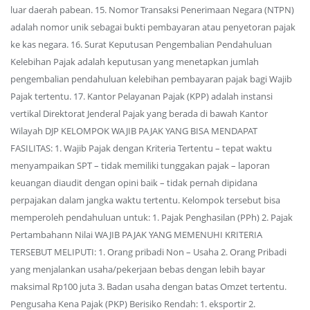
luar daerah pabean. 15. Nomor Transaksi Penerimaan Negara (NTPN)
adalah nomor unik sebagai bukti pembayaran atau penyetoran pajak
ke kas negara. 16. Surat Keputusan Pengembalian Pendahuluan
Kelebihan Pajak adalah keputusan yang menetapkan jumlah
pengembalian pendahuluan kelebihan pembayaran pajak bagi Wajib
Pajak tertentu. 17. Kantor Pelayanan Pajak (KPP) adalah instansi
vertikal Direktorat Jenderal Pajak yang berada di bawah Kantor
Wilayah DJP KELOMPOK WAJIB PAJAK YANG BISA MENDAPAT
FASILITAS: 1. Wajib Pajak dengan Kriteria Tertentu – tepat waktu
menyampaikan SPT – tidak memiliki tunggakan pajak – laporan
keuangan diaudit dengan opini baik – tidak pernah dipidana
perpajakan dalam jangka waktu tertentu. Kelompok tersebut bisa
memperoleh pendahuluan untuk: 1. Pajak Penghasilan (PPh) 2. Pajak
Pertambahann Nilai WAJIB PAJAK YANG MEMENUHI KRITERIA
TERSEBUT MELIPUTI: 1. Orang pribadi Non – Usaha 2. Orang Pribadi
yang menjalankan usaha/pekerjaan bebas dengan lebih bayar
maksimal Rp100 juta 3. Badan usaha dengan batas Omzet tertentu.
Pengusaha Kena Pajak (PKP) Berisiko Rendah: 1. eksportir 2.