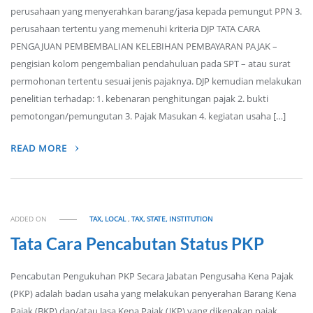
perusahaan yang menyerahkan barang/jasa kepada pemungut PPN 3.
perusahaan tertentu yang memenuhi kriteria DJP TATA CARA
PENGAJUAN PEMBEMBALIAN KELEBIHAN PEMBAYARAN PAJAK –
pengisian kolom pengembalian pendahuluan pada SPT – atau surat
permohonan tertentu sesuai jenis pajaknya. DJP kemudian melakukan
penelitian terhadap: 1. kebenaran penghitungan pajak 2. bukti
pemotongan/pemungutan 3. Pajak Masukan 4. kegiatan usaha […]
READ MORE
ADDED ON
TAX, LOCAL
,
TAX, STATE, INSTITUTION
Tata Cara Pencabutan Status PKP
Pencabutan Pengukuhan PKP Secara Jabatan Pengusaha Kena Pajak
(PKP) adalah badan usaha yang melakukan penyerahan Barang Kena
Pajak (BKP) dan/atau Jasa Kena Pajak (JKP) yang dikenakan pajak