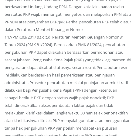
berdasarkan Undang-Undang PPN. Dengan kata lain, badan usaha
berstatus PKP wajib memungut, menyetor, dan melaporkan PPN atau
PPnBM atas penyerahan BKP/JKP. Perihal pencabutan PKP telah diatur
dalam Peraturan Menteri Keuangan Nomor
147/PMK.03/2017 s.t.d.t.d. Peraturan Menteri Keuangan Nomor 81
Tahun 2024 (PMK 81/2024). Berdasarkan PMK 81/2024, pencabutan
pengukuhan PKP dapat dilakukan berdasarkan permohonan atau
secara jabatan. Pengusaha Kena Pajak (PKP) yang tidak lagi memenuhi
persyaratan dapat dicabut statusnya secara resmi. Pencabutan resmi
ini dilakukan berdasarkan hasil pemeriksaan atau peninjauan
administratif. Prosedur pencabutan melalui peninjauan administratif
dilakukan bagi Pengusaha Kena Pajak (PKP) dengan ketentuan
sebagai berikut: PKP dengan status wajib pajak nonaktif; PKP
telah dinonaktifkan akses pembuatan faktur pajak dan tidak
melakukan klarifikasi dalam jangka waktu 30 hari sejak penonaktifan
atau klarifikasinya ditolak; PKP menyalahgunakan atau menggunakan
tanpa hak pengukuhan PKP yang telah mendapatkan putusan
pengadilan yang berkekuatan hukum tetap; PKP orang pribadi