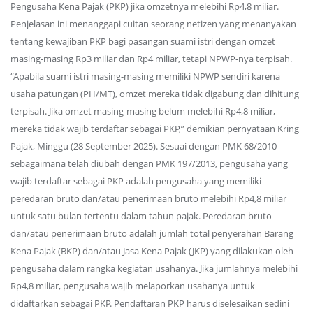
Pengusaha Kena Pajak (PKP) jika omzetnya melebihi Rp4,8 miliar.
Penjelasan ini menanggapi cuitan seorang netizen yang menanyakan
tentang kewajiban PKP bagi pasangan suami istri dengan omzet
masing-masing Rp3 miliar dan Rp4 miliar, tetapi NPWP-nya terpisah.
“Apabila suami istri masing-masing memiliki NPWP sendiri karena
usaha patungan (PH/MT), omzet mereka tidak digabung dan dihitung
terpisah. Jika omzet masing-masing belum melebihi Rp4,8 miliar,
mereka tidak wajib terdaftar sebagai PKP,” demikian pernyataan Kring
Pajak, Minggu (28 September 2025). Sesuai dengan PMK 68/2010
sebagaimana telah diubah dengan PMK 197/2013, pengusaha yang
wajib terdaftar sebagai PKP adalah pengusaha yang memiliki
peredaran bruto dan/atau penerimaan bruto melebihi Rp4,8 miliar
untuk satu bulan tertentu dalam tahun pajak. Peredaran bruto
dan/atau penerimaan bruto adalah jumlah total penyerahan Barang
Kena Pajak (BKP) dan/atau Jasa Kena Pajak (JKP) yang dilakukan oleh
pengusaha dalam rangka kegiatan usahanya. Jika jumlahnya melebihi
Rp4,8 miliar, pengusaha wajib melaporkan usahanya untuk
didaftarkan sebagai PKP. Pendaftaran PKP harus diselesaikan sedini