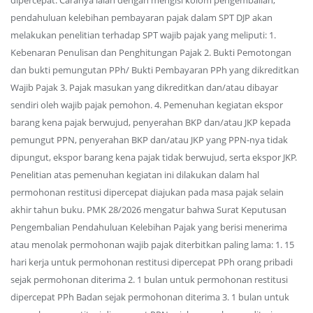
dipercepat. Caranya ialah dengan mengisi kolom pengembalian,
pendahuluan kelebihan pembayaran pajak dalam SPT DJP akan
melakukan penelitian terhadap SPT wajib pajak yang meliputi: 1.
Kebenaran Penulisan dan Penghitungan Pajak 2. Bukti Pemotongan
dan bukti pemungutan PPh/ Bukti Pembayaran PPh yang dikreditkan
Wajib Pajak 3. Pajak masukan yang dikreditkan dan/atau dibayar
sendiri oleh wajib pajak pemohon. 4. Pemenuhan kegiatan ekspor
barang kena pajak berwujud, penyerahan BKP dan/atau JKP kepada
pemungut PPN, penyerahan BKP dan/atau JKP yang PPN-nya tidak
dipungut, ekspor barang kena pajak tidak berwujud, serta ekspor JKP.
Penelitian atas pemenuhan kegiatan ini dilakukan dalam hal
permohonan restitusi dipercepat diajukan pada masa pajak selain
akhir tahun buku. PMK 28/2026 mengatur bahwa Surat Keputusan
Pengembalian Pendahuluan Kelebihan Pajak yang berisi menerima
atau menolak permohonan wajib pajak diterbitkan paling lama: 1. 15
hari kerja untuk permohonan restitusi dipercepat PPh orang pribadi
sejak permohonan diterima 2. 1 bulan untuk permohonan restitusi
dipercepat PPh Badan sejak permohonan diterima 3. 1 bulan untuk