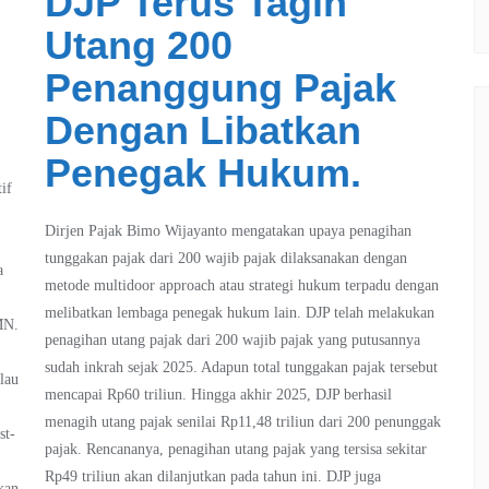
DJP Terus Tagih
Utang 200
Penanggung Pajak
Dengan Libatkan
Penegak Hukum.
if
Dirjen Pajak Bimo Wijayanto mengatakan upaya penagihan
tunggakan pajak dari 200 wajib pajak dilaksanakan dengan
a
metode multidoor approach atau strategi hukum terpadu dengan
melibatkan lembaga penegak hukum lain. DJP telah melakukan
MN.
penagihan utang pajak dari 200 wajib pajak yang putusannya
sudah inkrah sejak 2025. Adapun total tunggakan pajak tersebut
lau
mencapai Rp60 triliun. Hingga akhir 2025, DJP berhasil
menagih utang pajak senilai Rp11,48 triliun dari 200 penunggak
st-
pajak. Rencananya, penagihan utang pajak yang tersisa sekitar
Rp49 triliun akan dilanjutkan pada tahun ini. DJP juga
kan