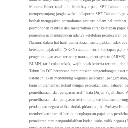
Menurut Bimo, total nilai lebih bayar pada SPT Tahunan m
memperpanjang jangka waktu pelaporan SPT Tahunan bagi wa
berhak mengajukan permohonan restitusi dalam hal terdapat
permohonan restitusi dan menerbitkan surat ketetapan pajak 
pemeriksaan menunjukkan adanya kelebihan pembayaran paja
Namun, dalam hal hasil pemeriksaan menunjukkan tidak ada
ketetapan pajak nihil (SKPN) ataupun surat ketetapan pajak 
pengembangan asset recovery management system (ARMS), Lal
BUMN, tarif cukai rokok, wajib pajak kriteria tertentu, da
Tahun Ini DJP berencana menuntaskan pengembangan asset r
sistem ini akan mendukung kegiatan pelacakan, pengamanan,
kami implementasi terkait dengan pelacakan aset. Tahapan be
pemeliharaan, dan pelepasan aset,” kata Dirjen Pajak Bim
pemeliharaan, dan pelepasan aset diharapkan bisa mendoron
pendapatan negara akibat tindak pidana pajak. Purbaya H
memberikan insentif berupa penghapusan pajak atas peroleh
pemekaran atau pengambilalihan badan usaha milik negara (