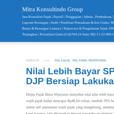
Skip
Mitra Konsultindo Group
to
content
Jasa Konsultan Pajak | Payroll / Penggajian | Admin., Pembukuan, 
Laporan Keuangan | Audit | Pendirian Perusahaan & Izin Usaha |
Bisnis & Keuangan Lainnya | Terpercaya & Pengalaman Sejak 199
Terjangkau | Konsultasi Gratis (Call/WA 24 Jam): 082-11-22-900-
ADDED ON
TAX, LOCAL
,
TAX, STATE, INSTITUTION
Nilai Lebih Bayar S
DJP Bersiap Lakuk
Dirjen Pajak Bimo Wijayanto menyebut total nilai lebih ba
wajib pajak badan mencapai Rp48,64 triliun, tumbuh 59% ke
sistem self assessment wajib pajak yang menghitung, membaya
kami scrutiny, lalu dilanjutkan dengan pemeriksaan sebelum 