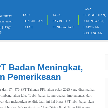
JASA
JASA
JASA
PEMBUKUAN,
Akuntansi,
KONSULTAN
PAYROLL /
AKUNTANSI,
 Manajemen
9 | Harga
PAJAK
PENGGAJIAN
LAPORAN
33
KEUANGAN
PT Badan Meningkat,
an Pemeriksaan
yar dari 874.476 SPT Tahunan PPh tahun pajak 2025 yang disampaikan
timbang tahun lalu. “Lebih bayar itu merupakan implementasi dari
r, dan melaporkan sendiri. Jadi, ini hal biasa, SPT lebih bayar akan
kami berikan hak restitusinya,” kata Dirjen Pajak Bimo Wijayanto.