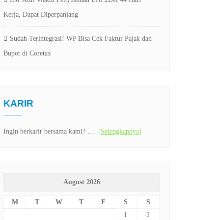
Kerja, Dapat Diperpanjang
Sudah Terintegrasi! WP Bisa Cek Faktur Pajak dan
Bupot di Coretax
KARIR
Ingin berkarir bersama kami? …
[Selengkapnya]
August 2026
M
T
W
T
F
S
S
1
2