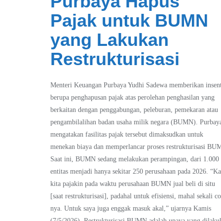
Purbaya Hapus
Pajak untuk BUMN
yang Lakukan
Restrukturisasi
Menteri Keuangan Purbaya Yudhi Sadewa memberikan insent
berupa penghapusan pajak atas perolehan penghasilan yang
berkaitan dengan penggabungan, peleburan, pemekaran atau
pengambilalihan badan usaha milik negara (BUMN). Purbay
mengatakan fasilitas pajak tersebut dimaksudkan untuk
menekan biaya dan memperlancar proses restrukturisasi BU
Saat ini, BUMN sedang melakukan perampingan, dari 1.000
entitas menjadi hanya sekitar 250 perusahaan pada 2026. “Ka
kita pajakin pada waktu perusahaan BUMN jual beli di situ
[saat restrukturisasi], padahal untuk efisiensi, mahal sekali co
nya. Untuk saya juga enggak masuk akal,” ujarnya Kamis
(7/5/2026). Restrukturisasi BUMN adalah upaya yang dilaku