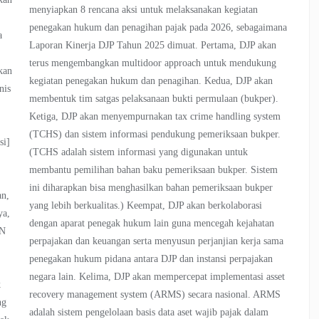
menyiapkan 8 rencana aksi untuk melaksanakan kegiatan
penegakan hukum dan penagihan pajak pada 2026, sebagaimana
a
Laporan Kinerja DJP Tahun 2025 dimuat. Pertama, DJP akan
terus mengembangkan multidoor approach untuk mendukung
kan
kegiatan penegakan hukum dan penagihan. Kedua, DJP akan
nis
membentuk tim satgas pelaksanaan bukti permulaan (bukper).
h
Ketiga, DJP akan menyempurnakan tax crime handling system
(TCHS) dan sistem informasi pendukung pemeriksaan bukper.
si]
(TCHS adalah sistem informasi yang digunakan untuk
membantu pemilihan bahan baku pemeriksaan bukper. Sistem
ini diharapkan bisa menghasilkan bahan pemeriksaan bukper
an,
yang lebih berkualitas.) Keempat, DJP akan berkolaborasi
ya,
dengan aparat penegak hukum lain guna mencegah kejahatan
MN
perpajakan dan keuangan serta menyusun perjanjian kerja sama
penegakan hukum pidana antara DJP dan instansi perpajakan
negara lain. Kelima, DJP akan mempercepat implementasi asset
k
recovery management system (ARMS) secara nasional. ARMS
ng
adalah sistem pengelolaan basis data aset wajib pajak dalam