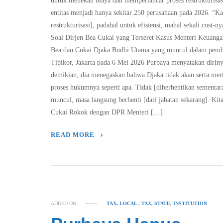
untuk menekan biaya dan memperlancar proses restrukturis
entitas menjadi hanya sekitar 250 perusahaan pada 2026. “Ka
restrukturisasi], padahal untuk efisiensi, mahal sekali cost
Soal Dirjen Bea Cukai yang Terseret Kasus Menteri Keuang
Bea dan Cukai Djaka Budhi Utama yang muncul dalam pemba
Tipikor, Jakarta pada 6 Mei 2026 Purbaya menyatakan diri
demikian, dia menegaskan bahwa Djaka tidak akan serta merta
proses hukumnya seperti apa. Tidak [diberhentikan sementa
muncul, masa langsung berhenti [dari jabatan sekarang]. Kita
Cukai Rokok dengan DPR Menteri […]
READ MORE
ADDED ON
TAX, LOCAL
,
TAX, STATE, INSTITUTION