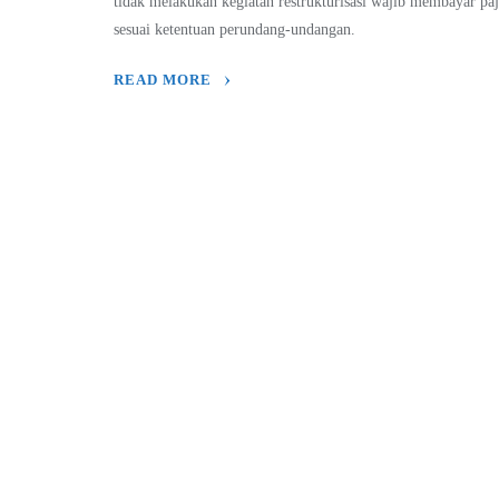
tidak melakukan kegiatan restrukturisasi wajib membayar pa
sesuai ketentuan perundang-undangan.
READ MORE