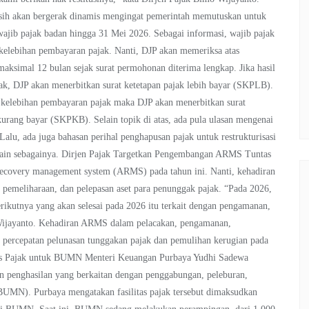
asih akan bergerak dinamis mengingat pemerintah memutuskan untuk
jib pajak badan hingga 31 Mei 2026. Sebagai informasi, wajib pajak
 kelebihan pembayaran pajak. Nanti, DJP akan memeriksa atas
maksimal 12 bulan sejak surat permohonan diterima lengkap. Jika hasil
k, DJP akan menerbitkan surat ketetapan pajak lebih bayar (SKPLB).
 kelebihan pembayaran pajak maka DJP akan menerbitkan surat
kurang bayar (SKPKB). Selain topik di atas, ada pula ulasan mengenai
u, ada juga bahasan perihal penghapusan pajak untuk restrukturisasi
n lain sebagainya. Dirjen Pajak Targetkan Pengembangan ARMS Tuntas
ecovery management system (ARMS) pada tahun ini. Nanti, kehadiran
 pemeliharaan, dan pelepasan aset para penunggak pajak. “Pada 2026,
rikutnya yang akan selesai pada 2026 itu terkait dengan pengamanan,
o Wijayanto. Kehadiran ARMS dalam pelacakan, pengamanan,
g percepatan pelunasan tunggakan pajak dan pemulihan kerugian pada
apus Pajak untuk BUMN Menteri Keuangan Purbaya Yudhi Sadewa
an penghasilan yang berkaitan dengan penggabungan, peleburan,
BUMN). Purbaya mengatakan fasilitas pajak tersebut dimaksudkan