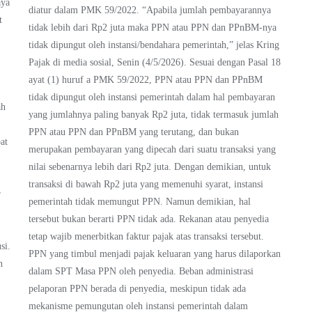
aya
diatur dalam PMK 59/2022. “Apabila jumlah pembayarannya
t
tidak lebih dari Rp2 juta maka PPN atau PPN dan PPnBM-nya
tidak dipungut oleh instansi/bendahara pemerintah,” jelas Kring
Pajak di media sosial, Senin (4/5/2026). Sesuai dengan Pasal 18
ayat (1) huruf a PMK 59/2022, PPN atau PPN dan PPnBM
tidak dipungut oleh instansi pemerintah dalam hal pembayaran
ah
yang jumlahnya paling banyak Rp2 juta, tidak termasuk jumlah
PPN atau PPN dan PPnBM yang terutang, dan bukan
at
merupakan pembayaran yang dipecah dari suatu transaksi yang
nilai sebenarnya lebih dari Rp2 juta. Dengan demikian, untuk
transaksi di bawah Rp2 juta yang memenuhi syarat, instansi
r
pemerintah tidak memungut PPN. Namun demikian, hal
tersebut bukan berarti PPN tidak ada. Rekanan atau penyedia
tetap wajib menerbitkan faktur pajak atas transaksi tersebut.
si.
PPN yang timbul menjadi pajak keluaran yang harus dilaporkan
n
dalam SPT Masa PPN oleh penyedia. Beban administrasi
pelaporan PPN berada di penyedia, meskipun tidak ada
mekanisme pemungutan oleh instansi pemerintah dalam