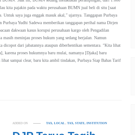
asi BUMN. Saat ini, BUMN sedang melakukan perampingan, dari 1.000
lau kita pajakin pada waktu perusahaan BUMN jual beli di situ [saat
-nya. Untuk saya juga enggak masuk akal,” ujarnya. Tanggapan Purbaya
an Purbaya Yudhi Sadewa memberikan tanggapan perihal nama Dirjen
caan dakwaan kasus korupsi perusahaan kargo oleh Pengadilan
nya masih meninjau proses hukum yang sedang berjalan. Namun
 dicopot dari jabatannya ataupun diberhentikan sementara. “Kita lihat
ra], karena proses hukumnya baru mulai, namanya [Djaka] baru
 lihat sampai clear, baru kita ambil tindakan, Purbaya Siap Bahas Tarif
ADDED ON
TAX, LOCAL
,
TAX, STATE, INSTITUTION