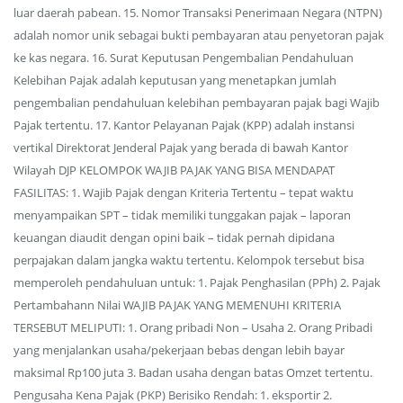
luar daerah pabean. 15. Nomor Transaksi Penerimaan Negara (NTPN)
adalah nomor unik sebagai bukti pembayaran atau penyetoran pajak
ke kas negara. 16. Surat Keputusan Pengembalian Pendahuluan
Kelebihan Pajak adalah keputusan yang menetapkan jumlah
pengembalian pendahuluan kelebihan pembayaran pajak bagi Wajib
Pajak tertentu. 17. Kantor Pelayanan Pajak (KPP) adalah instansi
vertikal Direktorat Jenderal Pajak yang berada di bawah Kantor
Wilayah DJP KELOMPOK WAJIB PAJAK YANG BISA MENDAPAT
FASILITAS: 1. Wajib Pajak dengan Kriteria Tertentu – tepat waktu
menyampaikan SPT – tidak memiliki tunggakan pajak – laporan
keuangan diaudit dengan opini baik – tidak pernah dipidana
perpajakan dalam jangka waktu tertentu. Kelompok tersebut bisa
memperoleh pendahuluan untuk: 1. Pajak Penghasilan (PPh) 2. Pajak
Pertambahann Nilai WAJIB PAJAK YANG MEMENUHI KRITERIA
TERSEBUT MELIPUTI: 1. Orang pribadi Non – Usaha 2. Orang Pribadi
yang menjalankan usaha/pekerjaan bebas dengan lebih bayar
maksimal Rp100 juta 3. Badan usaha dengan batas Omzet tertentu.
Pengusaha Kena Pajak (PKP) Berisiko Rendah: 1. eksportir 2.