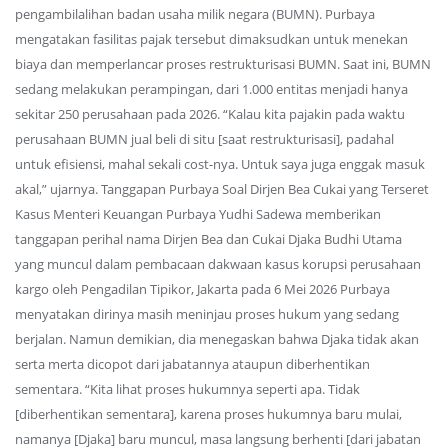
pengambilalihan badan usaha milik negara (BUMN). Purbaya
mengatakan fasilitas pajak tersebut dimaksudkan untuk menekan
biaya dan memperlancar proses restrukturisasi BUMN. Saat ini, BUMN
sedang melakukan perampingan, dari 1.000 entitas menjadi hanya
sekitar 250 perusahaan pada 2026. “Kalau kita pajakin pada waktu
perusahaan BUMN jual beli di situ [saat restrukturisasi], padahal
untuk efisiensi, mahal sekali cost-nya. Untuk saya juga enggak masuk
akal,” ujarnya. Tanggapan Purbaya Soal Dirjen Bea Cukai yang Terseret
Kasus Menteri Keuangan Purbaya Yudhi Sadewa memberikan
tanggapan perihal nama Dirjen Bea dan Cukai Djaka Budhi Utama
yang muncul dalam pembacaan dakwaan kasus korupsi perusahaan
kargo oleh Pengadilan Tipikor, Jakarta pada 6 Mei 2026 Purbaya
menyatakan dirinya masih meninjau proses hukum yang sedang
berjalan. Namun demikian, dia menegaskan bahwa Djaka tidak akan
serta merta dicopot dari jabatannya ataupun diberhentikan
sementara. “Kita lihat proses hukumnya seperti apa. Tidak
[diberhentikan sementara], karena proses hukumnya baru mulai,
namanya [Djaka] baru muncul, masa langsung berhenti [dari jabatan