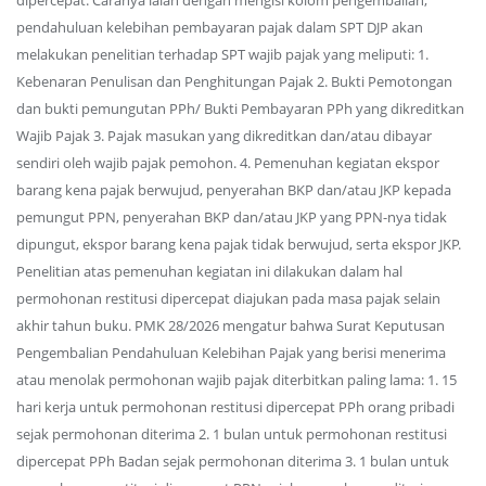
dipercepat. Caranya ialah dengan mengisi kolom pengembalian,
pendahuluan kelebihan pembayaran pajak dalam SPT DJP akan
melakukan penelitian terhadap SPT wajib pajak yang meliputi: 1.
Kebenaran Penulisan dan Penghitungan Pajak 2. Bukti Pemotongan
dan bukti pemungutan PPh/ Bukti Pembayaran PPh yang dikreditkan
Wajib Pajak 3. Pajak masukan yang dikreditkan dan/atau dibayar
sendiri oleh wajib pajak pemohon. 4. Pemenuhan kegiatan ekspor
barang kena pajak berwujud, penyerahan BKP dan/atau JKP kepada
pemungut PPN, penyerahan BKP dan/atau JKP yang PPN-nya tidak
dipungut, ekspor barang kena pajak tidak berwujud, serta ekspor JKP.
Penelitian atas pemenuhan kegiatan ini dilakukan dalam hal
permohonan restitusi dipercepat diajukan pada masa pajak selain
akhir tahun buku. PMK 28/2026 mengatur bahwa Surat Keputusan
Pengembalian Pendahuluan Kelebihan Pajak yang berisi menerima
atau menolak permohonan wajib pajak diterbitkan paling lama: 1. 15
hari kerja untuk permohonan restitusi dipercepat PPh orang pribadi
sejak permohonan diterima 2. 1 bulan untuk permohonan restitusi
dipercepat PPh Badan sejak permohonan diterima 3. 1 bulan untuk