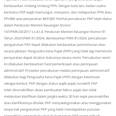
berdasarkan Undang-Undang PPN. Dengan kata lain, badan usaha
berstatus PKP wajib memungut, menyetor, dan melaporkan PPN atau
PPnBM atas penyerahan BKP/JKP. Perihal pencabutan PKP telah diatur
dalam Peraturan Menteri Keuangan Nomor
147/PMK.03/2017 s.t.d.t.d. Peraturan Menteri Keuangan Nomor 81
Tahun 2024 (PMK 81/2024). Berdasarkan PMK 81/2024, pencabutan
pengukuhan PKP dapat dilakukan berdasarkan permohonan atau
secara jabatan. Pengusaha Kena Pajak (PKP) yang tidak lagi memenuhi
persyaratan dapat dicabut statusnya secara resmi. Pencabutan resmi
ini dilakukan berdasarkan hasil pemeriksaan atau peninjauan
administratif. Prosedur pencabutan melalui peninjauan administratif
dilakukan bagi Pengusaha Kena Pajak (PKP) dengan ketentuan
sebagai berikut: PKP dengan status wajib pajak nonaktif; PKP
telah dinonaktifkan akses pembuatan faktur pajak dan tidak
melakukan klarifikasi dalam jangka waktu 30 hari sejak penonaktifan
atau klarifikasinya ditolak; PKP menyalahgunakan atau menggunakan
tanpa hak pengukuhan PKP yang telah mendapatkan putusan
pengadilan yang berkekuatan hukum tetap; PKP orang pribadi