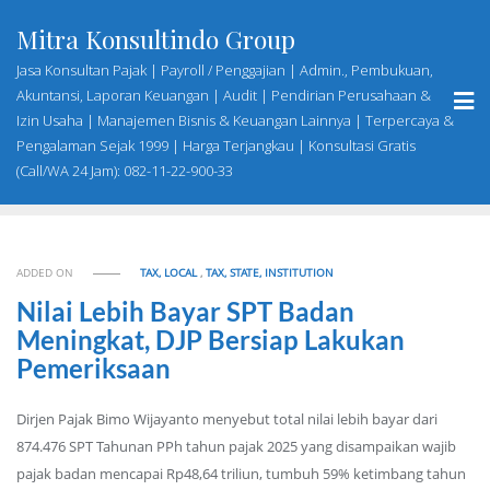
Skip
Mitra Konsultindo Group
to
content
Jasa Konsultan Pajak | Payroll / Penggajian | Admin., Pembukuan,
Akuntansi, Laporan Keuangan | Audit | Pendirian Perusahaan &
Izin Usaha | Manajemen Bisnis & Keuangan Lainnya | Terpercaya &
Pengalaman Sejak 1999 | Harga Terjangkau | Konsultasi Gratis
(Call/WA 24 Jam): 082-11-22-900-33
ADDED ON
TAX, LOCAL
,
TAX, STATE, INSTITUTION
Nilai Lebih Bayar SPT Badan
Meningkat, DJP Bersiap Lakukan
Pemeriksaan
Dirjen Pajak Bimo Wijayanto menyebut total nilai lebih bayar dari
874.476 SPT Tahunan PPh tahun pajak 2025 yang disampaikan wajib
pajak badan mencapai Rp48,64 triliun, tumbuh 59% ketimbang tahun