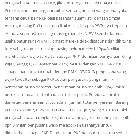
Pengusaha Kena Pajak (PKP) jika omzetnya melebihi Rp4,8 miliar.
Penjelasan ini menanggapi cuitan seorang netizen yang menanyakan
tentang kewajiban PKP bagi pasangan suami istri dengan omzet
masing-masing Rp3 miliar dan Rp4 miliar, tetapi NPWP-nya terpisah.
“Apabila suami istri masing-masing memiliki NPWP sendiri karena
usaha patungan (PH/MT), omzet mereka tidak digabung dan dihitung
terpisah. Jika omzet masing-masing belum melebihi Rp4,8 miliar,
mereka tidak wajib terdaftar sebagai PKP,” demikian pernyataan Kring
Pajak, Minggu (28 September 2025). Sesuai dengan PMK 68/2010
sebagaimana telah diubah dengan PMK 197/2013, pengusaha yang
wajib terdaftar sebagai PKP adalah pengusaha yang memiliki
peredaran bruto dan/atau penerimaan bruto melebihi Rp4,8 miliar
untuk satu bulan tertentu dalam tahun pajak. Peredaran bruto
dan/atau penerimaan bruto adalah jumlah total penyerahan Barang
Kena Pajak (BKP) dan/atau Jasa Kena Pajak (JKP) yang dilakukan oleh
pengusaha dalam rangka kegiatan usahanya. Jika jumlahnya melebihi
Rp4,8 miliar, pengusaha wajib melaporkan usahanya untuk
didaftarkan sebagai PKP. Pendaftaran PKP harus diselesaikan sedini