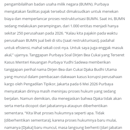
pengambilalihan badan usaha milik negara (BUMN). Purbaya
mengatakan fasilitas pajak tersebut dimaksudkan untuk menekan
biaya dan memperlancar proses restrukturisasi BUMN. Saat ini, BUMN
sedang melakukan perampingan, dari 1.000 entitas menjadi hanya
sekitar 250 perusahaan pada 2026. “Kalau kita pajakin pada waktu
perusahaan BUMN jual beli di situ [saat restrukturisasi], padahal
untuk efisiensi, mahal sekali cost-nya. Untuk saya juga enggak masuk
akal,” ujarnya. Tanggapan Purbaya Soal Dirjen Bea Cukai yang Terseret
Kasus Menteri Keuangan Purbaya Yudhi Sadewa memberikan
tanggapan perihal nama Dirjen Bea dan Cukai Djaka Budhi Utama
yang muncul dalam pembacaan dakwaan kasus korupsi perusahaan
kargo oleh Pengadilan Tipikor, Jakarta pada 6 Mei 2026 Purbaya
menyatakan dirinya masih meninjau proses hukum yang sedang
berjalan. Namun demikian, dia menegaskan bahwa Djaka tidak akan
serta merta dicopot dari jabatannya ataupun diberhentikan
sementara. “Kita lihat proses hukumnya seperti apa. Tidak
[diberhentikan sementara], karena proses hukumnya baru mulai,
namanya [Djaka] baru muncul, masa langsung berhenti [dari jabatan