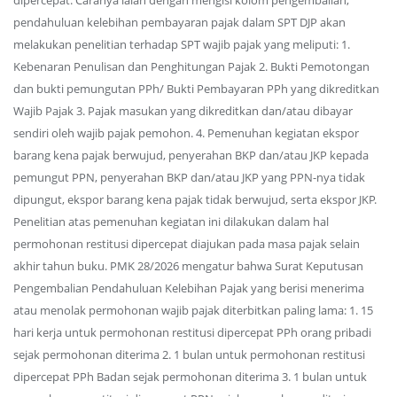
dipercepat. Caranya ialah dengan mengisi kolom pengembalian,
pendahuluan kelebihan pembayaran pajak dalam SPT DJP akan
melakukan penelitian terhadap SPT wajib pajak yang meliputi: 1.
Kebenaran Penulisan dan Penghitungan Pajak 2. Bukti Pemotongan
dan bukti pemungutan PPh/ Bukti Pembayaran PPh yang dikreditkan
Wajib Pajak 3. Pajak masukan yang dikreditkan dan/atau dibayar
sendiri oleh wajib pajak pemohon. 4. Pemenuhan kegiatan ekspor
barang kena pajak berwujud, penyerahan BKP dan/atau JKP kepada
pemungut PPN, penyerahan BKP dan/atau JKP yang PPN-nya tidak
dipungut, ekspor barang kena pajak tidak berwujud, serta ekspor JKP.
Penelitian atas pemenuhan kegiatan ini dilakukan dalam hal
permohonan restitusi dipercepat diajukan pada masa pajak selain
akhir tahun buku. PMK 28/2026 mengatur bahwa Surat Keputusan
Pengembalian Pendahuluan Kelebihan Pajak yang berisi menerima
atau menolak permohonan wajib pajak diterbitkan paling lama: 1. 15
hari kerja untuk permohonan restitusi dipercepat PPh orang pribadi
sejak permohonan diterima 2. 1 bulan untuk permohonan restitusi
dipercepat PPh Badan sejak permohonan diterima 3. 1 bulan untuk