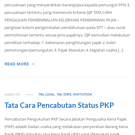
perusahaan yang menyerahkan barang/jasa kepada pemungut PPN 3.
perusahaan tertentu yang memenuhi kriteria DJP TATA CARA
PENGAJUAN PEMBEMBALIAN KELEBIHAN PEMBAYARAN PAJAK –
pengisian kolom pengembalian pendahuluan pada SPT – atau surat
permohonan tertentu sesuai jenis pajaknya. DJP kemudian melakukan
penelitian terhadap: 1. kebenaran penghitungan pajak 2. bukti
pemotongan/pemungutan 3. Pajak Masukan 4. kegiatan usaha […]
READ MORE
ADDED ON
TAX, LOCAL
,
TAX, STATE, INSTITUTION
Tata Cara Pencabutan Status PKP
Pencabutan Pengukuhan PKP Secara Jabatan Pengusaha Kena Pajak
(PKP) adalah badan usaha yang melakukan penyerahan Barang Kena
Pajak (BKP) dan/atau Jasa Kena Pajak (JKP) yang dikenakan pajak