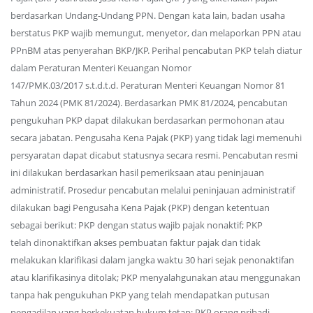
berdasarkan Undang-Undang PPN. Dengan kata lain, badan usaha
berstatus PKP wajib memungut, menyetor, dan melaporkan PPN atau
PPnBM atas penyerahan BKP/JKP. Perihal pencabutan PKP telah diatur
dalam Peraturan Menteri Keuangan Nomor
147/PMK.03/2017 s.t.d.t.d. Peraturan Menteri Keuangan Nomor 81
Tahun 2024 (PMK 81/2024). Berdasarkan PMK 81/2024, pencabutan
pengukuhan PKP dapat dilakukan berdasarkan permohonan atau
secara jabatan. Pengusaha Kena Pajak (PKP) yang tidak lagi memenuhi
persyaratan dapat dicabut statusnya secara resmi. Pencabutan resmi
ini dilakukan berdasarkan hasil pemeriksaan atau peninjauan
administratif. Prosedur pencabutan melalui peninjauan administratif
dilakukan bagi Pengusaha Kena Pajak (PKP) dengan ketentuan
sebagai berikut: PKP dengan status wajib pajak nonaktif; PKP
telah dinonaktifkan akses pembuatan faktur pajak dan tidak
melakukan klarifikasi dalam jangka waktu 30 hari sejak penonaktifan
atau klarifikasinya ditolak; PKP menyalahgunakan atau menggunakan
tanpa hak pengukuhan PKP yang telah mendapatkan putusan
pengadilan yang berkekuatan hukum tetap; PKP orang pribadi