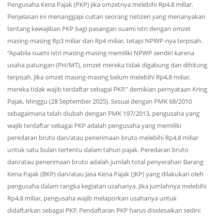
Pengusaha Kena Pajak (PKP) jika omzetnya melebihi Rp4,8 miliar.
Penjelasan ini menanggapi cuitan seorang netizen yang menanyakan
tentang kewajiban PKP bagi pasangan suami istri dengan omzet
masing-masing Rp3 miliar dan Rp4 miliar, tetapi NPWP-nya terpisah.
“Apabila suami istri masing-masing memiliki NPWP sendiri karena
usaha patungan (PH/MT), omzet mereka tidak digabung dan dihitung
terpisah. Jika omzet masing-masing belum melebihi Rp4,8 miliar,
mereka tidak wajib terdaftar sebagai PKP,” demikian pernyataan Kring
Pajak, Minggu (28 September 2025). Sesuai dengan PMK 68/2010
sebagaimana telah diubah dengan PMK 197/2013, pengusaha yang
wajib terdaftar sebagai PKP adalah pengusaha yang memiliki
peredaran bruto dan/atau penerimaan bruto melebihi Rp4,8 miliar
untuk satu bulan tertentu dalam tahun pajak. Peredaran bruto
dan/atau penerimaan bruto adalah jumlah total penyerahan Barang
Kena Pajak (BKP) dan/atau Jasa Kena Pajak (JKP) yang dilakukan oleh
pengusaha dalam rangka kegiatan usahanya. Jika jumlahnya melebihi
Rp4,8 miliar, pengusaha wajib melaporkan usahanya untuk
didaftarkan sebagai PKP. Pendaftaran PKP harus diselesaikan sedini