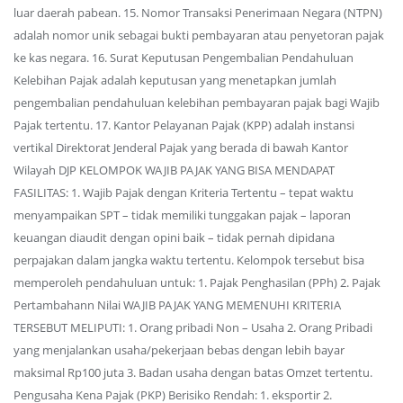
luar daerah pabean. 15. Nomor Transaksi Penerimaan Negara (NTPN)
adalah nomor unik sebagai bukti pembayaran atau penyetoran pajak
ke kas negara. 16. Surat Keputusan Pengembalian Pendahuluan
Kelebihan Pajak adalah keputusan yang menetapkan jumlah
pengembalian pendahuluan kelebihan pembayaran pajak bagi Wajib
Pajak tertentu. 17. Kantor Pelayanan Pajak (KPP) adalah instansi
vertikal Direktorat Jenderal Pajak yang berada di bawah Kantor
Wilayah DJP KELOMPOK WAJIB PAJAK YANG BISA MENDAPAT
FASILITAS: 1. Wajib Pajak dengan Kriteria Tertentu – tepat waktu
menyampaikan SPT – tidak memiliki tunggakan pajak – laporan
keuangan diaudit dengan opini baik – tidak pernah dipidana
perpajakan dalam jangka waktu tertentu. Kelompok tersebut bisa
memperoleh pendahuluan untuk: 1. Pajak Penghasilan (PPh) 2. Pajak
Pertambahann Nilai WAJIB PAJAK YANG MEMENUHI KRITERIA
TERSEBUT MELIPUTI: 1. Orang pribadi Non – Usaha 2. Orang Pribadi
yang menjalankan usaha/pekerjaan bebas dengan lebih bayar
maksimal Rp100 juta 3. Badan usaha dengan batas Omzet tertentu.
Pengusaha Kena Pajak (PKP) Berisiko Rendah: 1. eksportir 2.