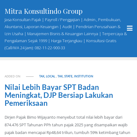
Skip
Mitra Konsultindo Group
to
content
Jasa Konsultan Pajak | Payroll / Penggajian | Admin., Pembukuan,
Akuntansi, Laporan Keuangan | Audit | Pendirian Perusahaan &
Izin Usaha | Manajemen Bisnis & Keuangan Lainnya | Terpercaya &
Pengalaman Sejak 1999 | Harga Terjangkau | Konsultasi Gratis
(Call/WA 24 Jam): 082-11-22-900-33
ADDED ON
TAX, LOCAL
,
TAX, STATE, INSTITUTION
Nilai Lebih Bayar SPT Badan
Meningkat, DJP Bersiap Lakukan
Pemeriksaan
Dirjen Pajak Bimo Wijayanto menyebut total nilai lebih bayar dari
874.476 SPT Tahunan PPh tahun pajak 2025 yang disampaikan wajib
pajak badan mencapai Rp48,64 triliun, tumbuh 59% ketimbang tahun