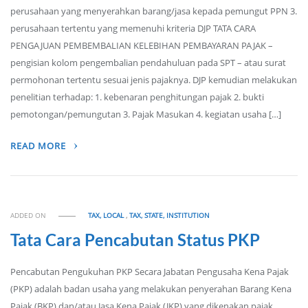
perusahaan yang menyerahkan barang/jasa kepada pemungut PPN 3.
perusahaan tertentu yang memenuhi kriteria DJP TATA CARA
PENGAJUAN PEMBEMBALIAN KELEBIHAN PEMBAYARAN PAJAK –
pengisian kolom pengembalian pendahuluan pada SPT – atau surat
permohonan tertentu sesuai jenis pajaknya. DJP kemudian melakukan
penelitian terhadap: 1. kebenaran penghitungan pajak 2. bukti
pemotongan/pemungutan 3. Pajak Masukan 4. kegiatan usaha […]
READ MORE
ADDED ON
TAX, LOCAL
,
TAX, STATE, INSTITUTION
Tata Cara Pencabutan Status PKP
Pencabutan Pengukuhan PKP Secara Jabatan Pengusaha Kena Pajak
(PKP) adalah badan usaha yang melakukan penyerahan Barang Kena
Pajak (BKP) dan/atau Jasa Kena Pajak (JKP) yang dikenakan pajak