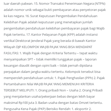
luar daerah pabean. 15. Nomor Transaksi Penerimaan Negara (NTPN)
adalah nomor unik sebagai bukti pembayaran atau penyetoran pajak
ke kas negara. 16. Surat Keputusan Pengembalian Pendahuluan
Kelebihan Pajak adalah keputusan yang menetapkan jumlah
pengembalian pendahuluan kelebihan pembayaran pajak bagi Wajib
Pajak tertentu. 17. Kantor Pelayanan Pajak (KPP) adalah instansi
vertikal Direktorat Jenderal Pajak yang berada di bawah Kantor
Wilayah DJP KELOMPOK WAJIB PAJAK YANG BISA MENDAPAT
FASILITAS: 1. Wajib Pajak dengan Kriteria Tertentu – tepat waktu
menyampaikan SPT – tidak memiliki tunggakan pajak – laporan
keuangan diaudit dengan opini baik – tidak pernah dipidana
perpajakan dalam jangka waktu tertentu. Kelompok tersebut bisa
memperoleh pendahuluan untuk: 1. Pajak Penghasilan (PPh) 2. Pajak
Pertambahann Nilai WAJIB PAJAK YANG MEMENUHI KRITERIA
TERSEBUT MELIPUTI: 1. Orang pribadi Non – Usaha 2. Orang Pribadi
yang menjalankan usaha/pekerjaan bebas dengan lebih bayar
maksimal Rp100 juta 3. Badan usaha dengan batas Omzet tertentu.
Pengusaha Kena Pajak (PKP) Berisiko Rendah: 1. eksportir 2.