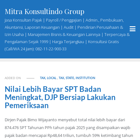
Skip
Mitra Konsultindo Group
to
content
Jasa Konsultan Pajak | Payroll / Penggajian | Admin., Pembukuan,
Akuntansi, Laporan Keuangan | Audit | Pendirian Perusahaan &
Izin Usaha | Manajemen Bisnis & Keuangan Lainnya | Terpercaya &
Pengalaman Sejak 1999 | Harga Terjangkau | Konsultasi Gratis
(Call/WA 24 Jam): 082-11-22-900-33
ADDED ON
TAX, LOCAL
,
TAX, STATE, INSTITUTION
Nilai Lebih Bayar SPT Badan
Meningkat, DJP Bersiap Lakukan
Pemeriksaan
Dirjen Pajak Bimo Wijayanto menyebut total nilai lebih bayar dari
874.476 SPT Tahunan PPh tahun pajak 2025 yang disampaikan wajib
pajak badan mencapai Rp48,64 triliun, tumbuh 59% ketimbang tahun