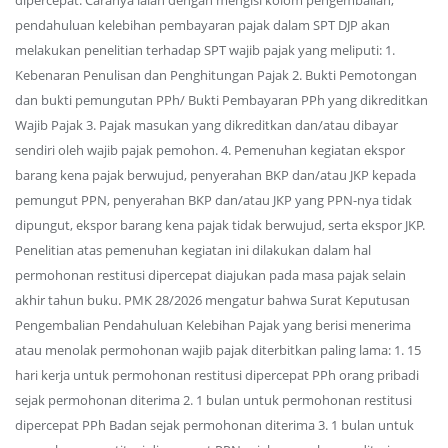
dipercepat. Caranya ialah dengan mengisi kolom pengembalian,
pendahuluan kelebihan pembayaran pajak dalam SPT DJP akan
melakukan penelitian terhadap SPT wajib pajak yang meliputi: 1.
Kebenaran Penulisan dan Penghitungan Pajak 2. Bukti Pemotongan
dan bukti pemungutan PPh/ Bukti Pembayaran PPh yang dikreditkan
Wajib Pajak 3. Pajak masukan yang dikreditkan dan/atau dibayar
sendiri oleh wajib pajak pemohon. 4. Pemenuhan kegiatan ekspor
barang kena pajak berwujud, penyerahan BKP dan/atau JKP kepada
pemungut PPN, penyerahan BKP dan/atau JKP yang PPN-nya tidak
dipungut, ekspor barang kena pajak tidak berwujud, serta ekspor JKP.
Penelitian atas pemenuhan kegiatan ini dilakukan dalam hal
permohonan restitusi dipercepat diajukan pada masa pajak selain
akhir tahun buku. PMK 28/2026 mengatur bahwa Surat Keputusan
Pengembalian Pendahuluan Kelebihan Pajak yang berisi menerima
atau menolak permohonan wajib pajak diterbitkan paling lama: 1. 15
hari kerja untuk permohonan restitusi dipercepat PPh orang pribadi
sejak permohonan diterima 2. 1 bulan untuk permohonan restitusi
dipercepat PPh Badan sejak permohonan diterima 3. 1 bulan untuk