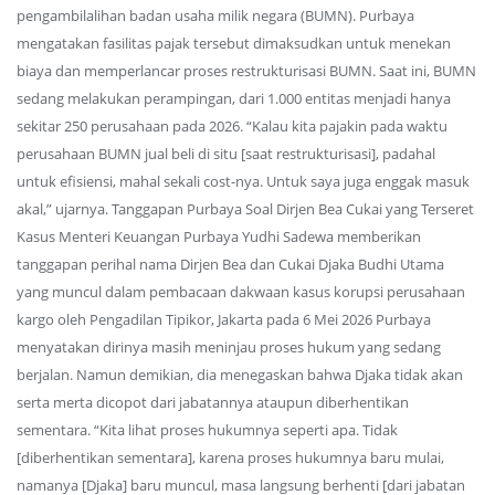
pengambilalihan badan usaha milik negara (BUMN). Purbaya
mengatakan fasilitas pajak tersebut dimaksudkan untuk menekan
biaya dan memperlancar proses restrukturisasi BUMN. Saat ini, BUMN
sedang melakukan perampingan, dari 1.000 entitas menjadi hanya
sekitar 250 perusahaan pada 2026. “Kalau kita pajakin pada waktu
perusahaan BUMN jual beli di situ [saat restrukturisasi], padahal
untuk efisiensi, mahal sekali cost-nya. Untuk saya juga enggak masuk
akal,” ujarnya. Tanggapan Purbaya Soal Dirjen Bea Cukai yang Terseret
Kasus Menteri Keuangan Purbaya Yudhi Sadewa memberikan
tanggapan perihal nama Dirjen Bea dan Cukai Djaka Budhi Utama
yang muncul dalam pembacaan dakwaan kasus korupsi perusahaan
kargo oleh Pengadilan Tipikor, Jakarta pada 6 Mei 2026 Purbaya
menyatakan dirinya masih meninjau proses hukum yang sedang
berjalan. Namun demikian, dia menegaskan bahwa Djaka tidak akan
serta merta dicopot dari jabatannya ataupun diberhentikan
sementara. “Kita lihat proses hukumnya seperti apa. Tidak
[diberhentikan sementara], karena proses hukumnya baru mulai,
namanya [Djaka] baru muncul, masa langsung berhenti [dari jabatan