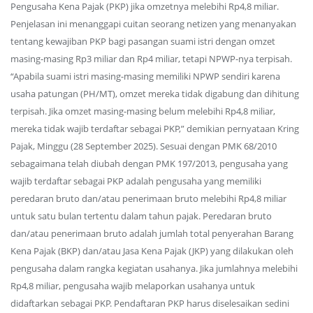
Pengusaha Kena Pajak (PKP) jika omzetnya melebihi Rp4,8 miliar.
Penjelasan ini menanggapi cuitan seorang netizen yang menanyakan
tentang kewajiban PKP bagi pasangan suami istri dengan omzet
masing-masing Rp3 miliar dan Rp4 miliar, tetapi NPWP-nya terpisah.
“Apabila suami istri masing-masing memiliki NPWP sendiri karena
usaha patungan (PH/MT), omzet mereka tidak digabung dan dihitung
terpisah. Jika omzet masing-masing belum melebihi Rp4,8 miliar,
mereka tidak wajib terdaftar sebagai PKP,” demikian pernyataan Kring
Pajak, Minggu (28 September 2025). Sesuai dengan PMK 68/2010
sebagaimana telah diubah dengan PMK 197/2013, pengusaha yang
wajib terdaftar sebagai PKP adalah pengusaha yang memiliki
peredaran bruto dan/atau penerimaan bruto melebihi Rp4,8 miliar
untuk satu bulan tertentu dalam tahun pajak. Peredaran bruto
dan/atau penerimaan bruto adalah jumlah total penyerahan Barang
Kena Pajak (BKP) dan/atau Jasa Kena Pajak (JKP) yang dilakukan oleh
pengusaha dalam rangka kegiatan usahanya. Jika jumlahnya melebihi
Rp4,8 miliar, pengusaha wajib melaporkan usahanya untuk
didaftarkan sebagai PKP. Pendaftaran PKP harus diselesaikan sedini