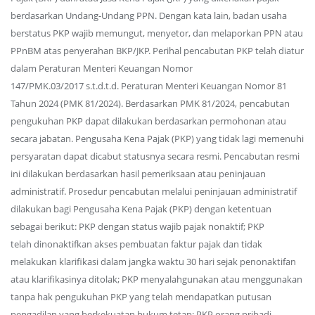
berdasarkan Undang-Undang PPN. Dengan kata lain, badan usaha
berstatus PKP wajib memungut, menyetor, dan melaporkan PPN atau
PPnBM atas penyerahan BKP/JKP. Perihal pencabutan PKP telah diatur
dalam Peraturan Menteri Keuangan Nomor
147/PMK.03/2017 s.t.d.t.d. Peraturan Menteri Keuangan Nomor 81
Tahun 2024 (PMK 81/2024). Berdasarkan PMK 81/2024, pencabutan
pengukuhan PKP dapat dilakukan berdasarkan permohonan atau
secara jabatan. Pengusaha Kena Pajak (PKP) yang tidak lagi memenuhi
persyaratan dapat dicabut statusnya secara resmi. Pencabutan resmi
ini dilakukan berdasarkan hasil pemeriksaan atau peninjauan
administratif. Prosedur pencabutan melalui peninjauan administratif
dilakukan bagi Pengusaha Kena Pajak (PKP) dengan ketentuan
sebagai berikut: PKP dengan status wajib pajak nonaktif; PKP
telah dinonaktifkan akses pembuatan faktur pajak dan tidak
melakukan klarifikasi dalam jangka waktu 30 hari sejak penonaktifan
atau klarifikasinya ditolak; PKP menyalahgunakan atau menggunakan
tanpa hak pengukuhan PKP yang telah mendapatkan putusan
pengadilan yang berkekuatan hukum tetap; PKP orang pribadi