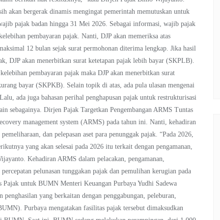
asih akan bergerak dinamis mengingat pemerintah memutuskan untuk
jib pajak badan hingga 31 Mei 2026. Sebagai informasi, wajib pajak
 kelebihan pembayaran pajak. Nanti, DJP akan memeriksa atas
maksimal 12 bulan sejak surat permohonan diterima lengkap. Jika hasil
k, DJP akan menerbitkan surat ketetapan pajak lebih bayar (SKPLB).
 kelebihan pembayaran pajak maka DJP akan menerbitkan surat
kurang bayar (SKPKB). Selain topik di atas, ada pula ulasan mengenai
u, ada juga bahasan perihal penghapusan pajak untuk restrukturisasi
n lain sebagainya. Dirjen Pajak Targetkan Pengembangan ARMS Tuntas
ecovery management system (ARMS) pada tahun ini. Nanti, kehadiran
 pemeliharaan, dan pelepasan aset para penunggak pajak. “Pada 2026,
rikutnya yang akan selesai pada 2026 itu terkait dengan pengamanan,
o Wijayanto. Kehadiran ARMS dalam pelacakan, pengamanan,
g percepatan pelunasan tunggakan pajak dan pemulihan kerugian pada
apus Pajak untuk BUMN Menteri Keuangan Purbaya Yudhi Sadewa
an penghasilan yang berkaitan dengan penggabungan, peleburan,
BUMN). Purbaya mengatakan fasilitas pajak tersebut dimaksudkan