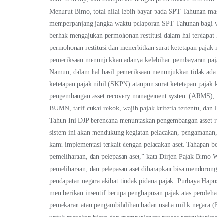
Menurut Bimo, total nilai lebih bayar pada SPT Tahunan m
memperpanjang jangka waktu pelaporan SPT Tahunan bagi wa
berhak mengajukan permohonan restitusi dalam hal terdapat
permohonan restitusi dan menerbitkan surat ketetapan pajak 
pemeriksaan menunjukkan adanya kelebihan pembayaran paja
Namun, dalam hal hasil pemeriksaan menunjukkan tidak ada
ketetapan pajak nihil (SKPN) ataupun surat ketetapan pajak 
pengembangan asset recovery management system (ARMS), Lal
BUMN, tarif cukai rokok, wajib pajak kriteria tertentu, da
Tahun Ini DJP berencana menuntaskan pengembangan asset r
sistem ini akan mendukung kegiatan pelacakan, pengamanan,
kami implementasi terkait dengan pelacakan aset. Tahapan be
pemeliharaan, dan pelepasan aset,” kata Dirjen Pajak Bim
pemeliharaan, dan pelepasan aset diharapkan bisa mendoron
pendapatan negara akibat tindak pidana pajak. Purbaya H
memberikan insentif berupa penghapusan pajak atas peroleh
pemekaran atau pengambilalihan badan usaha milik negara (