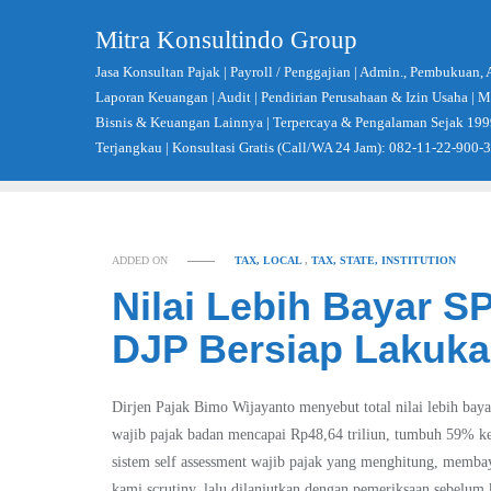
Skip
Mitra Konsultindo Group
to
content
Jasa Konsultan Pajak | Payroll / Penggajian | Admin., Pembukuan, 
Laporan Keuangan | Audit | Pendirian Perusahaan & Izin Usaha |
Bisnis & Keuangan Lainnya | Terpercaya & Pengalaman Sejak 199
Terjangkau | Konsultasi Gratis (Call/WA 24 Jam): 082-11-22-900-
ADDED ON
TAX, LOCAL
,
TAX, STATE, INSTITUTION
Nilai Lebih Bayar S
DJP Bersiap Lakuk
Dirjen Pajak Bimo Wijayanto menyebut total nilai lebih ba
wajib pajak badan mencapai Rp48,64 triliun, tumbuh 59% ke
sistem self assessment wajib pajak yang menghitung, membaya
kami scrutiny, lalu dilanjutkan dengan pemeriksaan sebelum 