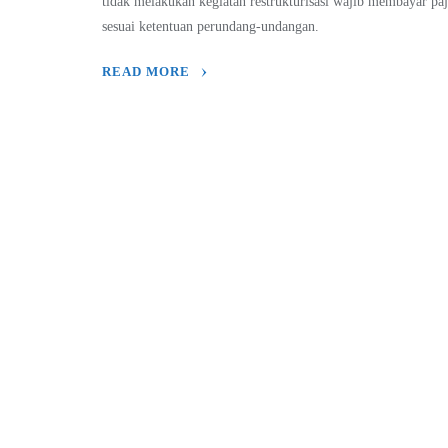
tidak melakukan kegiatan restrukturisasi wajib membayar pa
sesuai ketentuan perundang-undangan.
READ MORE