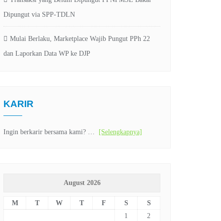
Dipungut via SPP-TDLN
Mulai Berlaku, Marketplace Wajib Pungut PPh 22
dan Laporkan Data WP ke DJP
KARIR
Ingin berkarir bersama kami? …
[Selengkapnya]
August 2026
M
T
W
T
F
S
S
1
2