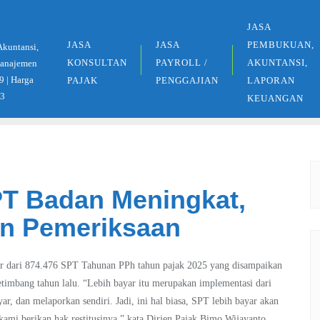
JASA
JASA
JASA
PEMBUKUAN,
Akuntansi,
KONSULTAN
PAYROLL /
AKUNTANSI,
 Manajemen
9 | Harga
PAJAK
PENGGAJIAN
LAPORAN
33
KEUANGAN
PT Badan Meningkat,
an Pemeriksaan
yar dari 874.476 SPT Tahunan PPh tahun pajak 2025 yang disampaikan
timbang tahun lalu. “Lebih bayar itu merupakan implementasi dari
r, dan melaporkan sendiri. Jadi, ini hal biasa, SPT lebih bayar akan
kami berikan hak restitusinya,” kata Dirjen Pajak Bimo Wijayanto.