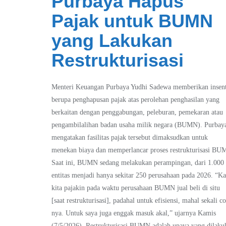
Purbaya Hapus
Pajak untuk BUMN
yang Lakukan
Restrukturisasi
Menteri Keuangan Purbaya Yudhi Sadewa memberikan insent
berupa penghapusan pajak atas perolehan penghasilan yang
berkaitan dengan penggabungan, peleburan, pemekaran atau
pengambilalihan badan usaha milik negara (BUMN). Purbay
mengatakan fasilitas pajak tersebut dimaksudkan untuk
menekan biaya dan memperlancar proses restrukturisasi BU
Saat ini, BUMN sedang melakukan perampingan, dari 1.000
entitas menjadi hanya sekitar 250 perusahaan pada 2026. “Ka
kita pajakin pada waktu perusahaan BUMN jual beli di situ
[saat restrukturisasi], padahal untuk efisiensi, mahal sekali co
nya. Untuk saya juga enggak masuk akal,” ujarnya Kamis
(7/5/2026). Restrukturisasi BUMN adalah upaya yang dilaku