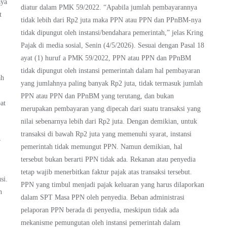
aya
diatur dalam PMK 59/2022. “Apabila jumlah pembayarannya
t
tidak lebih dari Rp2 juta maka PPN atau PPN dan PPnBM-nya
tidak dipungut oleh instansi/bendahara pemerintah,” jelas Kring
Pajak di media sosial, Senin (4/5/2026). Sesuai dengan Pasal 18
ayat (1) huruf a PMK 59/2022, PPN atau PPN dan PPnBM
tidak dipungut oleh instansi pemerintah dalam hal pembayaran
ah
yang jumlahnya paling banyak Rp2 juta, tidak termasuk jumlah
PPN atau PPN dan PPnBM yang terutang, dan bukan
at
merupakan pembayaran yang dipecah dari suatu transaksi yang
nilai sebenarnya lebih dari Rp2 juta. Dengan demikian, untuk
transaksi di bawah Rp2 juta yang memenuhi syarat, instansi
r
pemerintah tidak memungut PPN. Namun demikian, hal
tersebut bukan berarti PPN tidak ada. Rekanan atau penyedia
tetap wajib menerbitkan faktur pajak atas transaksi tersebut.
si.
PPN yang timbul menjadi pajak keluaran yang harus dilaporkan
n
dalam SPT Masa PPN oleh penyedia. Beban administrasi
pelaporan PPN berada di penyedia, meskipun tidak ada
mekanisme pemungutan oleh instansi pemerintah dalam