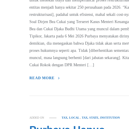
untuk menekan biaya dan memperlancar proses restrukturis
entitas menjadi hanya sekitar 250 perusahaan pada 2026. “Ka
restrukturisasi], padahal untuk efisiensi, mahal sekali cost
Soal Dirjen Bea Cukai yang Terseret Kasus Menteri Keuang
Bea dan Cukai Djaka Budhi Utama yang muncul dalam pemba
Tipikor, Jakarta pada 6 Mei 2026 Purbaya menyatakan diri
demikian, dia menegaskan bahwa Djaka tidak akan serta merta
proses hukumnya seperti apa. Tidak [diberhentikan sementa
muncul, masa langsung berhenti [dari jabatan sekarang]. Kita
Cukai Rokok dengan DPR Menteri […]
READ MORE
ADDED ON
TAX, LOCAL
,
TAX, STATE, INSTITUTION