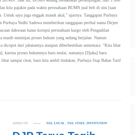
asi BUMN. Saat ini, BUMN sedang melakukan perampingan, dari 1.000
lau kita pajakin pada waktu perusahaan BUMN jual beli di situ [saat
-nya. Untuk saya juga enggak masuk akal,” ujarnya. Tanggapan Purbaya
an Purbaya Yudhi Sadewa memberikan tanggapan perihal nama Dirjen
caan dakwaan kasus korupsi perusahaan kargo oleh Pengadilan
nya masih meninjau proses hukum yang sedang berjalan. Namun
 dicopot dari jabatannya ataupun diberhentikan sementara. “Kita lihat
ra], karena proses hukumnya baru mulai, namanya [Djaka] baru
 lihat sampai clear, baru kita ambil tindakan, Purbaya Siap Bahas Tarif
ADDED ON
TAX, LOCAL
,
TAX, STATE, INSTITUTION