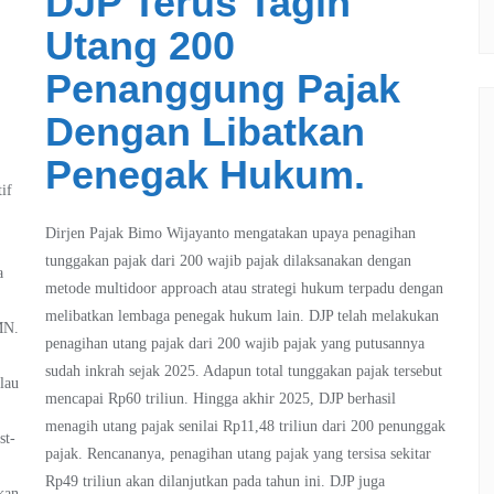
DJP Terus Tagih
Utang 200
Penanggung Pajak
Dengan Libatkan
Penegak Hukum.
if
Dirjen Pajak Bimo Wijayanto mengatakan upaya penagihan
tunggakan pajak dari 200 wajib pajak dilaksanakan dengan
a
metode multidoor approach atau strategi hukum terpadu dengan
melibatkan lembaga penegak hukum lain. DJP telah melakukan
MN.
penagihan utang pajak dari 200 wajib pajak yang putusannya
sudah inkrah sejak 2025. Adapun total tunggakan pajak tersebut
lau
mencapai Rp60 triliun. Hingga akhir 2025, DJP berhasil
menagih utang pajak senilai Rp11,48 triliun dari 200 penunggak
st-
pajak. Rencananya, penagihan utang pajak yang tersisa sekitar
Rp49 triliun akan dilanjutkan pada tahun ini. DJP juga
kan