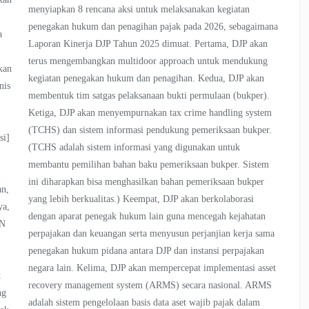
menyiapkan 8 rencana aksi untuk melaksanakan kegiatan
penegakan hukum dan penagihan pajak pada 2026, sebagaimana
a
Laporan Kinerja DJP Tahun 2025 dimuat. Pertama, DJP akan
terus mengembangkan multidoor approach untuk mendukung
kan
kegiatan penegakan hukum dan penagihan. Kedua, DJP akan
nis
membentuk tim satgas pelaksanaan bukti permulaan (bukper).
h
Ketiga, DJP akan menyempurnakan tax crime handling system
(TCHS) dan sistem informasi pendukung pemeriksaan bukper.
si]
(TCHS adalah sistem informasi yang digunakan untuk
membantu pemilihan bahan baku pemeriksaan bukper. Sistem
ini diharapkan bisa menghasilkan bahan pemeriksaan bukper
an,
yang lebih berkualitas.) Keempat, DJP akan berkolaborasi
ya,
dengan aparat penegak hukum lain guna mencegah kejahatan
MN
perpajakan dan keuangan serta menyusun perjanjian kerja sama
penegakan hukum pidana antara DJP dan instansi perpajakan
negara lain. Kelima, DJP akan mempercepat implementasi asset
k
recovery management system (ARMS) secara nasional. ARMS
ng
adalah sistem pengelolaan basis data aset wajib pajak dalam