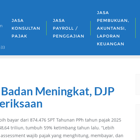
JASA
JASA
JASA
PEMBUKUAN,
an
KONSULTAN
PAYROLL /
AKUNTANSI,
PAJAK
PENGGAJIAN
LAPORAN
KEUANGAN
-33
T Badan Meningkat, DJP
eriksaan
lebih bayar dari 874.476 SPT Tahunan PPh tahun pajak 2025
,64 triliun, tumbuh 59% ketimbang tahun lalu. “Lebih
f assessment wajib pajak yang menghitung, membayar, dan