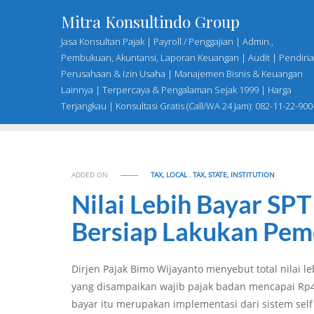
Skip
Mitra Konsultindo Group
to
Jasa Konsultan Pajak | Payroll / Penggajian | Admin.,
content
Pembukuan, Akuntansi, Laporan Keuangan | Audit | Pendiri
Perusahaan & Izin Usaha | Manajemen Bisnis & Keuangan
Lainnya | Terpercaya & Pengalaman Sejak 1999 | Harga
Terjangkau | Konsultasi Gratis (Call/WA 24 Jam): 082-11-22-900
ADDED ON
TAX, LOCAL
,
TAX, STATE, INSTITUTION
Nilai Lebih Bayar SP
Bersiap Lakukan Pem
Dirjen Pajak Bimo Wijayanto menyebut total nilai 
yang disampaikan wajib pajak badan mencapai Rp48
bayar itu merupakan implementasi dari sistem sel