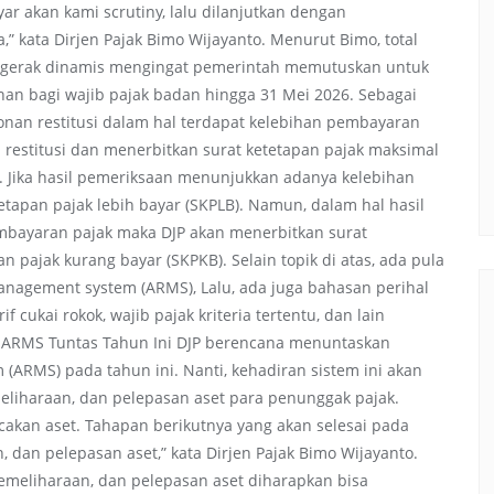
ayar akan kami scrutiny, lalu dilanjutkan dengan
” kata Dirjen Pajak Bimo Wijayanto. Menurut Bimo, total
ergerak dinamis mengingat pemerintah memutuskan untuk
n bagi wajib pajak badan hingga 31 Mei 2026. Sebagai
nan restitusi dalam hal terdapat kelebihan pembayaran
 restitusi dan menerbitkan surat ketetapan pajak maksimal
. Jika hasil pemeriksaan menunjukkan adanya kelebihan
tapan pajak lebih bayar (SKPLB). Namun, dalam hal hasil
mbayaran pajak maka DJP akan menerbitkan surat
n pajak kurang bayar (SKPKB). Selain topik di atas, ada pula
agement system (ARMS), Lalu, ada juga bahasan perihal
 cukai rokok, wajib pajak kriteria tertentu, dan lain
n ARMS Tuntas Tahun Ini DJP berencana menuntaskan
ARMS) pada tahun ini. Nanti, kehadiran sistem ini akan
liharaan, dan pelepasan aset para penunggak pajak.
cakan aset. Tahapan berikutnya yang akan selesai pada
 dan pelepasan aset,” kata Dirjen Pajak Bimo Wijayanto.
meliharaan, dan pelepasan aset diharapkan bisa