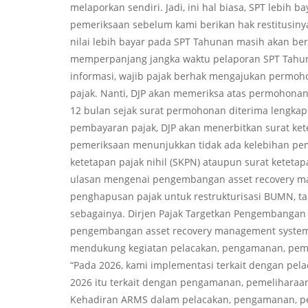
melaporkan sendiri. Jadi, ini hal biasa, SPT lebih b
pemeriksaan sebelum kami berikan hak restitusinya,
nilai lebih bayar pada SPT Tahunan masih akan b
memperpanjang jangka waktu pelaporan SPT Tahuna
informasi, wajib pajak berhak mengajukan permoho
pajak. Nanti, DJP akan memeriksa atas permohonan
12 bulan sejak surat permohonan diterima lengkap
pembayaran pajak, DJP akan menerbitkan surat kete
pemeriksaan menunjukkan tidak ada kelebihan pe
ketetapan pajak nihil (SKPN) ataupun surat ketetapa
ulasan mengenai pengembangan asset recovery man
penghapusan pajak untuk restrukturisasi BUMN, tarif
sebagainya. Dirjen Pajak Targetkan Pengembanga
pengembangan asset recovery management system (
mendukung kegiatan pelacakan, pengamanan, peme
“Pada 2026, kami implementasi terkait dengan pela
2026 itu terkait dengan pengamanan, pemeliharaan,
Kehadiran ARMS dalam pelacakan, pengamanan, pe