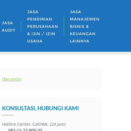
JASA
JASA
PENDIRIAN
MANAJEMEN
JASA
PERUSAHAAN
BISNIS &
AUDIT
& IJIN / IZIN
KEUANGAN
USAHA
LAINNYA
[Beranda]
KONSULTASI, HUBUNGI KAMI
Hotline Center, Call/WA:
(24 Jam)
082-11-22-900-33