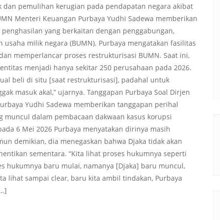
 dan pemulihan kerugian pada pendapatan negara akibat
 BUMN Menteri Keuangan Purbaya Yudhi Sadewa memberikan
n penghasilan yang berkaitan dengan penggabungan,
 usaha milik negara (BUMN). Purbaya mengatakan fasilitas
an memperlancar proses restrukturisasi BUMN. Saat ini,
ntitas menjadi hanya sekitar 250 perusahaan pada 2026.
 beli di situ [saat restrukturisasi], padahal untuk
enggak masuk akal,” ujarnya. Tanggapan Purbaya Soal Dirjen
 Purbaya Yudhi Sadewa memberikan tanggapan perihal
ng muncul dalam pembacaan dakwaan kasus korupsi
a pada 6 Mei 2026 Purbaya menyatakan dirinya masih
mun demikian, dia menegaskan bahwa Djaka tidak akan
hentikan sementara. “Kita lihat proses hukumnya seperti
ses hukumnya baru mulai, namanya [Djaka] baru muncul,
a lihat sampai clear, baru kita ambil tindakan, Purbaya
[…]