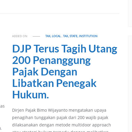
ADDED ON
TAX, LOCAL
,
TAX, STATE, INSTITUTION
DJP Terus Tagih Utang
200 Penanggung
Pajak Dengan
Libatkan Penegak
Hukum.
tas
Dirjen Pajak Bimo Wijayanto mengatakan upaya
penagihan tunggakan pajak dari 200 wajib pajak
dilaksanakan dengan metode multidoor approach
.