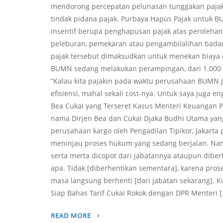
mendorong percepatan pelunasan tunggakan pajak
tindak pidana pajak. Purbaya Hapus Pajak untuk
insentif berupa penghapusan pajak atas peroleha
peleburan, pemekaran atau pengambilalihan badan
pajak tersebut dimaksudkan untuk menekan biaya d
BUMN sedang melakukan perampingan, dari 1.000 e
“Kalau kita pajakin pada waktu perusahaan BUMN jual
efisiensi, mahal sekali cost-nya. Untuk saya juga 
Bea Cukai yang Terseret Kasus Menteri Keuangan
nama Dirjen Bea dan Cukai Djaka Budhi Utama ya
perusahaan kargo oleh Pengadilan Tipikor, Jakart
meninjau proses hukum yang sedang berjalan. Na
serta merta dicopot dari jabatannya ataupun diber
apa. Tidak [diberhentikan sementara], karena pro
masa langsung berhenti [dari jabatan sekarang]. Kit
Siap Bahas Tarif Cukai Rokok dengan DPR Menteri 
READ MORE