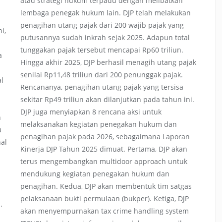
atau strategi hukum terpadu dengan melibatkan
lembaga penegak hukum lain. DJP telah melakukan
penagihan utang pajak dari 200 wajib pajak yang
i,
putusannya sudah inkrah sejak 2025. Adapun total
tunggakan pajak tersebut mencapai Rp60 triliun.
a
Hingga akhir 2025, DJP berhasil menagih utang pajak
senilai Rp11,48 triliun dari 200 penunggak pajak.
al
Rencananya, penagihan utang pajak yang tersisa
sekitar Rp49 triliun akan dilanjutkan pada tahun ini.
DJP juga menyiapkan 8 rencana aksi untuk
n
melaksanakan kegiatan penegakan hukum dan
u
penagihan pajak pada 2026, sebagaimana Laporan
nal
Kinerja DJP Tahun 2025 dimuat. Pertama, DJP akan
terus mengembangkan multidoor approach untuk
mendukung kegiatan penegakan hukum dan
penagihan. Kedua, DJP akan membentuk tim satgas
pelaksanaan bukti permulaan (bukper). Ketiga, DJP
.
akan menyempurnakan tax crime handling system