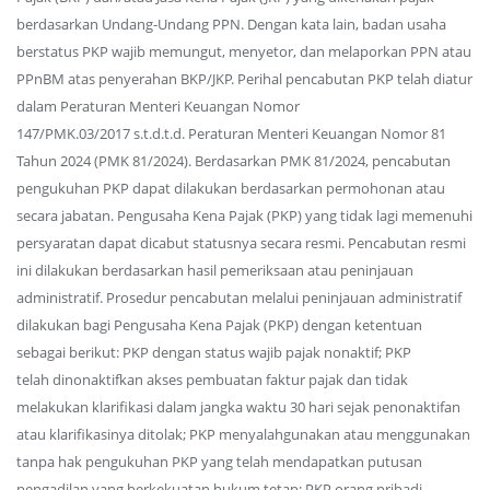
berdasarkan Undang-Undang PPN. Dengan kata lain, badan usaha
berstatus PKP wajib memungut, menyetor, dan melaporkan PPN atau
PPnBM atas penyerahan BKP/JKP. Perihal pencabutan PKP telah diatur
dalam Peraturan Menteri Keuangan Nomor
147/PMK.03/2017 s.t.d.t.d. Peraturan Menteri Keuangan Nomor 81
Tahun 2024 (PMK 81/2024). Berdasarkan PMK 81/2024, pencabutan
pengukuhan PKP dapat dilakukan berdasarkan permohonan atau
secara jabatan. Pengusaha Kena Pajak (PKP) yang tidak lagi memenuhi
persyaratan dapat dicabut statusnya secara resmi. Pencabutan resmi
ini dilakukan berdasarkan hasil pemeriksaan atau peninjauan
administratif. Prosedur pencabutan melalui peninjauan administratif
dilakukan bagi Pengusaha Kena Pajak (PKP) dengan ketentuan
sebagai berikut: PKP dengan status wajib pajak nonaktif; PKP
telah dinonaktifkan akses pembuatan faktur pajak dan tidak
melakukan klarifikasi dalam jangka waktu 30 hari sejak penonaktifan
atau klarifikasinya ditolak; PKP menyalahgunakan atau menggunakan
tanpa hak pengukuhan PKP yang telah mendapatkan putusan
pengadilan yang berkekuatan hukum tetap; PKP orang pribadi