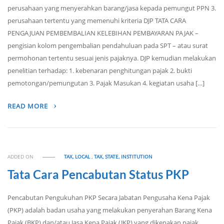
perusahaan yang menyerahkan barang/jasa kepada pemungut PPN 3.
perusahaan tertentu yang memenuhi kriteria DJP TATA CARA
PENGAJUAN PEMBEMBALIAN KELEBIHAN PEMBAYARAN PAJAK –
pengisian kolom pengembalian pendahuluan pada SPT – atau surat
permohonan tertentu sesuai jenis pajaknya. DJP kemudian melakukan
penelitian terhadap: 1. kebenaran penghitungan pajak 2. bukti
pemotongan/pemungutan 3. Pajak Masukan 4. kegiatan usaha […]
READ MORE
ADDED ON
TAX, LOCAL
,
TAX, STATE, INSTITUTION
Tata Cara Pencabutan Status PKP
Pencabutan Pengukuhan PKP Secara Jabatan Pengusaha Kena Pajak
(PKP) adalah badan usaha yang melakukan penyerahan Barang Kena
Pajak (BKP) dan/atau Jasa Kena Pajak (JKP) yang dikenakan pajak