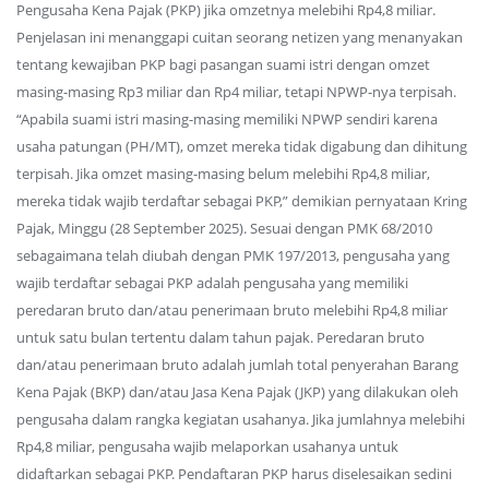
Pengusaha Kena Pajak (PKP) jika omzetnya melebihi Rp4,8 miliar.
Penjelasan ini menanggapi cuitan seorang netizen yang menanyakan
tentang kewajiban PKP bagi pasangan suami istri dengan omzet
masing-masing Rp3 miliar dan Rp4 miliar, tetapi NPWP-nya terpisah.
“Apabila suami istri masing-masing memiliki NPWP sendiri karena
usaha patungan (PH/MT), omzet mereka tidak digabung dan dihitung
terpisah. Jika omzet masing-masing belum melebihi Rp4,8 miliar,
mereka tidak wajib terdaftar sebagai PKP,” demikian pernyataan Kring
Pajak, Minggu (28 September 2025). Sesuai dengan PMK 68/2010
sebagaimana telah diubah dengan PMK 197/2013, pengusaha yang
wajib terdaftar sebagai PKP adalah pengusaha yang memiliki
peredaran bruto dan/atau penerimaan bruto melebihi Rp4,8 miliar
untuk satu bulan tertentu dalam tahun pajak. Peredaran bruto
dan/atau penerimaan bruto adalah jumlah total penyerahan Barang
Kena Pajak (BKP) dan/atau Jasa Kena Pajak (JKP) yang dilakukan oleh
pengusaha dalam rangka kegiatan usahanya. Jika jumlahnya melebihi
Rp4,8 miliar, pengusaha wajib melaporkan usahanya untuk
didaftarkan sebagai PKP. Pendaftaran PKP harus diselesaikan sedini