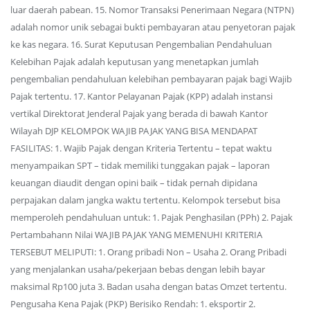
luar daerah pabean. 15. Nomor Transaksi Penerimaan Negara (NTPN)
adalah nomor unik sebagai bukti pembayaran atau penyetoran pajak
ke kas negara. 16. Surat Keputusan Pengembalian Pendahuluan
Kelebihan Pajak adalah keputusan yang menetapkan jumlah
pengembalian pendahuluan kelebihan pembayaran pajak bagi Wajib
Pajak tertentu. 17. Kantor Pelayanan Pajak (KPP) adalah instansi
vertikal Direktorat Jenderal Pajak yang berada di bawah Kantor
Wilayah DJP KELOMPOK WAJIB PAJAK YANG BISA MENDAPAT
FASILITAS: 1. Wajib Pajak dengan Kriteria Tertentu – tepat waktu
menyampaikan SPT – tidak memiliki tunggakan pajak – laporan
keuangan diaudit dengan opini baik – tidak pernah dipidana
perpajakan dalam jangka waktu tertentu. Kelompok tersebut bisa
memperoleh pendahuluan untuk: 1. Pajak Penghasilan (PPh) 2. Pajak
Pertambahann Nilai WAJIB PAJAK YANG MEMENUHI KRITERIA
TERSEBUT MELIPUTI: 1. Orang pribadi Non – Usaha 2. Orang Pribadi
yang menjalankan usaha/pekerjaan bebas dengan lebih bayar
maksimal Rp100 juta 3. Badan usaha dengan batas Omzet tertentu.
Pengusaha Kena Pajak (PKP) Berisiko Rendah: 1. eksportir 2.