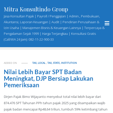
Skip
Mitra Konsultindo Group
to
content
Jasa Konsultan Pajak | Payroll / Penggajian | Admin., Pembukuan,
Akuntansi, Laporan Keuangan | Audit | Pendirian Perusahaan &
Izin Usaha | Manajemen Bisnis & Keuangan Lainnya | Terpercaya &
Pengalaman Sejak 1999 | Harga Terjangkau | Konsultasi Gratis
(Call/WA 24 Jam): 082-11-22-900-33
ADDED ON
TAX, LOCAL
,
TAX, STATE, INSTITUTION
Nilai Lebih Bayar SPT Badan
Meningkat, DJP Bersiap Lakukan
Pemeriksaan
Dirjen Pajak Bimo Wijayanto menyebut total nilai lebih bayar dari
874.476 SPT Tahunan PPh tahun pajak 2025 yang disampaikan wajib
pajak badan mencapai Rp48,64 triliun, tumbuh 59% ketimbang tahun