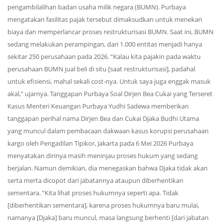
pengambilalihan badan usaha milik negara (BUMN). Purbaya
mengatakan fasilitas pajak tersebut dimaksudkan untuk menekan
biaya dan memperlancar proses restrukturisasi BUMN. Saat ini, BUMN
sedang melakukan perampingan, dari 1.000 entitas menjadi hanya
sekitar 250 perusahaan pada 2026. “Kalau kita pajakin pada waktu
perusahaan BUMN jual beli di situ [saat restrukturisasi], padahal
untuk efisiensi, mahal sekali cost-nya. Untuk saya juga enggak masuk
akal,” ujarnya. Tanggapan Purbaya Soal Dirjen Bea Cukai yang Terseret
Kasus Menteri Keuangan Purbaya Yudhi Sadewa memberikan
tanggapan perihal nama Dirjen Bea dan Cukai Djaka Budhi Utama
yang muncul dalam pembacaan dakwaan kasus korupsi perusahaan
kargo oleh Pengadilan Tipikor, Jakarta pada 6 Mei 2026 Purbaya
menyatakan dirinya masih meninjau proses hukum yang sedang
berjalan. Namun demikian, dia menegaskan bahwa Djaka tidak akan
serta merta dicopot dari jabatannya ataupun diberhentikan
sementara. “Kita lihat proses hukumnya seperti apa. Tidak
[diberhentikan sementara], karena proses hukumnya baru mulai,
namanya [Djaka] baru muncul, masa langsung berhenti [dari jabatan