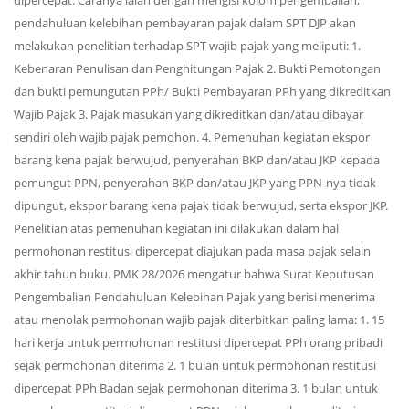
dipercepat. Caranya ialah dengan mengisi kolom pengembalian,
pendahuluan kelebihan pembayaran pajak dalam SPT DJP akan
melakukan penelitian terhadap SPT wajib pajak yang meliputi: 1.
Kebenaran Penulisan dan Penghitungan Pajak 2. Bukti Pemotongan
dan bukti pemungutan PPh/ Bukti Pembayaran PPh yang dikreditkan
Wajib Pajak 3. Pajak masukan yang dikreditkan dan/atau dibayar
sendiri oleh wajib pajak pemohon. 4. Pemenuhan kegiatan ekspor
barang kena pajak berwujud, penyerahan BKP dan/atau JKP kepada
pemungut PPN, penyerahan BKP dan/atau JKP yang PPN-nya tidak
dipungut, ekspor barang kena pajak tidak berwujud, serta ekspor JKP.
Penelitian atas pemenuhan kegiatan ini dilakukan dalam hal
permohonan restitusi dipercepat diajukan pada masa pajak selain
akhir tahun buku. PMK 28/2026 mengatur bahwa Surat Keputusan
Pengembalian Pendahuluan Kelebihan Pajak yang berisi menerima
atau menolak permohonan wajib pajak diterbitkan paling lama: 1. 15
hari kerja untuk permohonan restitusi dipercepat PPh orang pribadi
sejak permohonan diterima 2. 1 bulan untuk permohonan restitusi
dipercepat PPh Badan sejak permohonan diterima 3. 1 bulan untuk