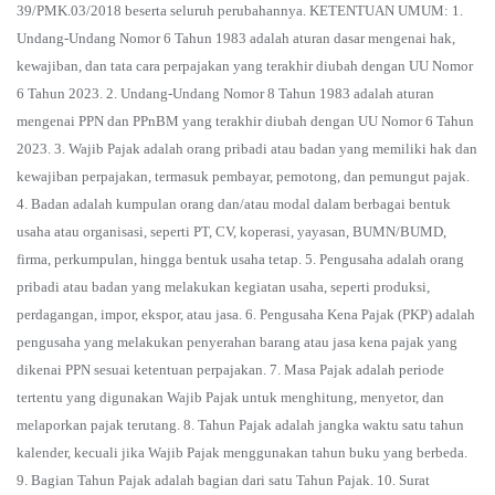
39/PMK.03/2018 beserta seluruh perubahannya. KETENTUAN UMUM: 1.
Undang-Undang Nomor 6 Tahun 1983 adalah aturan dasar mengenai hak,
kewajiban, dan tata cara perpajakan yang terakhir diubah dengan UU Nomor
6 Tahun 2023. 2. Undang-Undang Nomor 8 Tahun 1983 adalah aturan
mengenai PPN dan PPnBM yang terakhir diubah dengan UU Nomor 6 Tahun
2023. 3. Wajib Pajak adalah orang pribadi atau badan yang memiliki hak dan
kewajiban perpajakan, termasuk pembayar, pemotong, dan pemungut pajak.
4. Badan adalah kumpulan orang dan/atau modal dalam berbagai bentuk
usaha atau organisasi, seperti PT, CV, koperasi, yayasan, BUMN/BUMD,
firma, perkumpulan, hingga bentuk usaha tetap. 5. Pengusaha adalah orang
pribadi atau badan yang melakukan kegiatan usaha, seperti produksi,
perdagangan, impor, ekspor, atau jasa. 6. Pengusaha Kena Pajak (PKP) adalah
pengusaha yang melakukan penyerahan barang atau jasa kena pajak yang
dikenai PPN sesuai ketentuan perpajakan. 7. Masa Pajak adalah periode
tertentu yang digunakan Wajib Pajak untuk menghitung, menyetor, dan
melaporkan pajak terutang. 8. Tahun Pajak adalah jangka waktu satu tahun
kalender, kecuali jika Wajib Pajak menggunakan tahun buku yang berbeda.
9. Bagian Tahun Pajak adalah bagian dari satu Tahun Pajak. 10. Surat