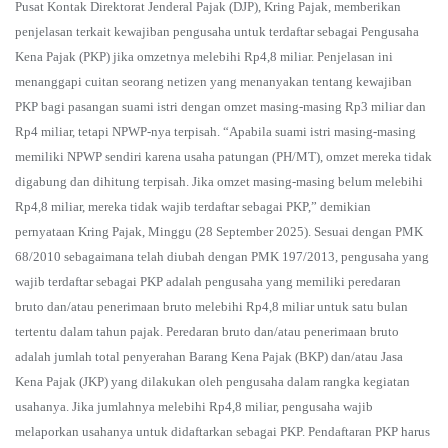
Pusat Kontak Direktorat Jenderal Pajak (DJP), Kring Pajak, memberikan
penjelasan terkait kewajiban pengusaha untuk terdaftar sebagai Pengusaha
Kena Pajak (PKP) jika omzetnya melebihi Rp4,8 miliar. Penjelasan ini
menanggapi cuitan seorang netizen yang menanyakan tentang kewajiban
PKP bagi pasangan suami istri dengan omzet masing-masing Rp3 miliar dan
Rp4 miliar, tetapi NPWP-nya terpisah. “Apabila suami istri masing-masing
memiliki NPWP sendiri karena usaha patungan (PH/MT), omzet mereka tidak
digabung dan dihitung terpisah. Jika omzet masing-masing belum melebihi
Rp4,8 miliar, mereka tidak wajib terdaftar sebagai PKP,” demikian
pernyataan Kring Pajak, Minggu (28 September 2025). Sesuai dengan PMK
68/2010 sebagaimana telah diubah dengan PMK 197/2013, pengusaha yang
wajib terdaftar sebagai PKP adalah pengusaha yang memiliki peredaran
bruto dan/atau penerimaan bruto melebihi Rp4,8 miliar untuk satu bulan
tertentu dalam tahun pajak. Peredaran bruto dan/atau penerimaan bruto
adalah jumlah total penyerahan Barang Kena Pajak (BKP) dan/atau Jasa
Kena Pajak (JKP) yang dilakukan oleh pengusaha dalam rangka kegiatan
usahanya. Jika jumlahnya melebihi Rp4,8 miliar, pengusaha wajib
melaporkan usahanya untuk didaftarkan sebagai PKP. Pendaftaran PKP harus