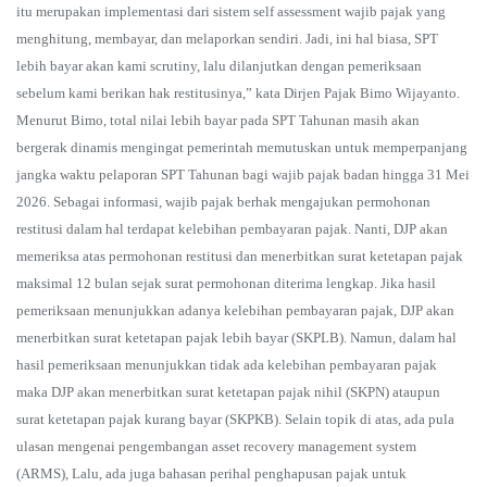
itu merupakan implementasi dari sistem self assessment wajib pajak yang
menghitung, membayar, dan melaporkan sendiri. Jadi, ini hal biasa, SPT
lebih bayar akan kami scrutiny, lalu dilanjutkan dengan pemeriksaan
sebelum kami berikan hak restitusinya,” kata Dirjen Pajak Bimo Wijayanto.
Menurut Bimo, total nilai lebih bayar pada SPT Tahunan masih akan
bergerak dinamis mengingat pemerintah memutuskan untuk memperpanjang
jangka waktu pelaporan SPT Tahunan bagi wajib pajak badan hingga 31 Mei
2026. Sebagai informasi, wajib pajak berhak mengajukan permohonan
restitusi dalam hal terdapat kelebihan pembayaran pajak. Nanti, DJP akan
memeriksa atas permohonan restitusi dan menerbitkan surat ketetapan pajak
maksimal 12 bulan sejak surat permohonan diterima lengkap. Jika hasil
pemeriksaan menunjukkan adanya kelebihan pembayaran pajak, DJP akan
menerbitkan surat ketetapan pajak lebih bayar (SKPLB). Namun, dalam hal
hasil pemeriksaan menunjukkan tidak ada kelebihan pembayaran pajak
maka DJP akan menerbitkan surat ketetapan pajak nihil (SKPN) ataupun
surat ketetapan pajak kurang bayar (SKPKB). Selain topik di atas, ada pula
ulasan mengenai pengembangan asset recovery management system
(ARMS), Lalu, ada juga bahasan perihal penghapusan pajak untuk