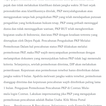
pajak dan tidak melakukan klarifikasi dalam jangka waktu 30 hari sejak
penonaktifan atau klarifikasinya ditolak; PKP menyalahgunakan atau
menggunakan tanpa hak pengukuhan PKP yang telah mendapatkan putusan
pengadilan yang berkekuatan hukum tetap; PKP orang pribadi meninggal
dunia dan tidak meninggalkan warisan; PKP BUT telah menghentikan
kegiatan usaha di Indonesia; dan/atau PKP dengan keadaan tertentu yang
ditetapkan oleh Dirjen Pajak. Pencabutan Pengukuhan PKP Melalui
Permohonan Dalam hal pencabutan status PKP dilakukan melalui
permohonan PKP, maka PKP wajib menyampaikan permohonan dengan
melampirkan dokumen yang menunjukkan bahwa PKP tidak lagi memenuhi
kriteria. Selanjutnya, setelah permohonan diterima, DJP akan melakukan
pemeriksaan. Keputusan atas permohonan tersebut harus diterbitkan dalam
jangka waktu 6 bulan. Apabila melewati jangka waktu tersebut, permohonan
dianggap diterima dan keputusan pencabutan wajib diterbitkan paling lama
1 bulan. Pengajuan Permohonan Pencabutan PKP di Coretax Mula-
mula login Coretax. Lakukan impersonating jika PKP yang mengajukan
permohonan pencabutan adalah Badan Usaha. Klik Menu Portal
Saya → Penghapusan & Pencabutan. Selanjutnya, pada Formulir Manajemen