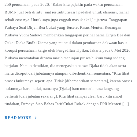
250 perusahaan pada 2026. “Kalau kita pajakin pada waktu perusahaan
BUMN jual beli di situ [saat restrukturisasi], padahal untuk efisiensi, mahal
sekali cost-nya. Untuk saya juga enggak masuk akal,” ujarnya. Tanggapan
Purbaya Soal Dirjen Bea Cukai yang Terseret Kasus Menteri Keuangan
Purbaya Yudhi Sadewa memberikan tanggapan perihal nama Dirjen Bea dan
Cukai Djaka Budhi Utama yang muncul dalam pembacaan dakwaan kasus
korupsi perusahaan kargo oleh Pengadilan Tipikor, Jakarta pada 6 Mei 2026
Purbaya menyatakan dirinya masih meninjau proses hukum yang sedang
berjalan. Namun demikian, dia menegaskan bahwa Djaka tidak akan serta
merta dicopot dari jabatannya ataupun diberhentikan sementara. “Kita lihat
proses hukumnya seperti apa. Tidak [diberhentikan sementara], karena proses
hukumnya baru mulai, namanya [Djaka] baru muncul, masa langsung
berhenti [dari jabatan sekarang]. Kita lihat sampai clear, baru kita ambil
tindakan, Purbaya Siap Bahas Tarif Cukai Rokok dengan DPR Menteri […]
READ MORE