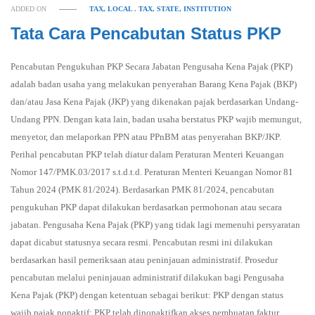
ADDED ON
TAX, LOCAL
,
TAX, STATE, INSTITUTION
Tata Cara Pencabutan Status PKP
Pencabutan Pengukuhan PKP Secara Jabatan Pengusaha Kena Pajak (PKP)
adalah badan usaha yang melakukan penyerahan Barang Kena Pajak (BKP)
dan/atau Jasa Kena Pajak (JKP) yang dikenakan pajak berdasarkan Undang-
Undang PPN. Dengan kata lain, badan usaha berstatus PKP wajib memungut,
menyetor, dan melaporkan PPN atau PPnBM atas penyerahan BKP/JKP.
Perihal pencabutan PKP telah diatur dalam Peraturan Menteri Keuangan
Nomor 147/PMK.03/2017 s.t.d.t.d. Peraturan Menteri Keuangan Nomor 81
Tahun 2024 (PMK 81/2024). Berdasarkan PMK 81/2024, pencabutan
pengukuhan PKP dapat dilakukan berdasarkan permohonan atau secara
jabatan. Pengusaha Kena Pajak (PKP) yang tidak lagi memenuhi persyaratan
dapat dicabut statusnya secara resmi. Pencabutan resmi ini dilakukan
berdasarkan hasil pemeriksaan atau peninjauan administratif. Prosedur
pencabutan melalui peninjauan administratif dilakukan bagi Pengusaha
Kena Pajak (PKP) dengan ketentuan sebagai berikut: PKP dengan status
wajib pajak nonaktif; PKP telah dinonaktifkan akses pembuatan faktur