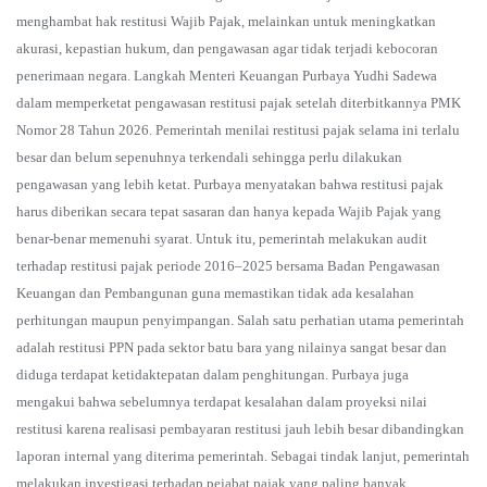
menghambat hak restitusi Wajib Pajak, melainkan untuk meningkatkan
akurasi, kepastian hukum, dan pengawasan agar tidak terjadi kebocoran
penerimaan negara. Langkah Menteri Keuangan Purbaya Yudhi Sadewa
dalam memperketat pengawasan restitusi pajak setelah diterbitkannya PMK
Nomor 28 Tahun 2026. Pemerintah menilai restitusi pajak selama ini terlalu
besar dan belum sepenuhnya terkendali sehingga perlu dilakukan
pengawasan yang lebih ketat. Purbaya menyatakan bahwa restitusi pajak
harus diberikan secara tepat sasaran dan hanya kepada Wajib Pajak yang
benar-benar memenuhi syarat. Untuk itu, pemerintah melakukan audit
terhadap restitusi pajak periode 2016–2025 bersama Badan Pengawasan
Keuangan dan Pembangunan guna memastikan tidak ada kesalahan
perhitungan maupun penyimpangan. Salah satu perhatian utama pemerintah
adalah restitusi PPN pada sektor batu bara yang nilainya sangat besar dan
diduga terdapat ketidaktepatan dalam penghitungan. Purbaya juga
mengakui bahwa sebelumnya terdapat kesalahan dalam proyeksi nilai
restitusi karena realisasi pembayaran restitusi jauh lebih besar dibandingkan
laporan internal yang diterima pemerintah. Sebagai tindak lanjut, pemerintah
melakukan investigasi terhadap pejabat pajak yang paling banyak