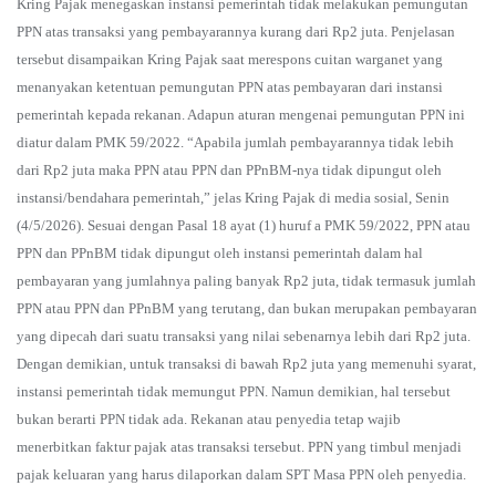
Kring Pajak menegaskan instansi pemerintah tidak melakukan pemungutan
PPN atas transaksi yang pembayarannya kurang dari Rp2 juta. Penjelasan
tersebut disampaikan Kring Pajak saat merespons cuitan warganet yang
menanyakan ketentuan pemungutan PPN atas pembayaran dari instansi
pemerintah kepada rekanan. Adapun aturan mengenai pemungutan PPN ini
diatur dalam PMK 59/2022. “Apabila jumlah pembayarannya tidak lebih
dari Rp2 juta maka PPN atau PPN dan PPnBM-nya tidak dipungut oleh
instansi/bendahara pemerintah,” jelas Kring Pajak di media sosial, Senin
(4/5/2026). Sesuai dengan Pasal 18 ayat (1) huruf a PMK 59/2022, PPN atau
PPN dan PPnBM tidak dipungut oleh instansi pemerintah dalam hal
pembayaran yang jumlahnya paling banyak Rp2 juta, tidak termasuk jumlah
PPN atau PPN dan PPnBM yang terutang, dan bukan merupakan pembayaran
yang dipecah dari suatu transaksi yang nilai sebenarnya lebih dari Rp2 juta.
Dengan demikian, untuk transaksi di bawah Rp2 juta yang memenuhi syarat,
instansi pemerintah tidak memungut PPN. Namun demikian, hal tersebut
bukan berarti PPN tidak ada. Rekanan atau penyedia tetap wajib
menerbitkan faktur pajak atas transaksi tersebut. PPN yang timbul menjadi
pajak keluaran yang harus dilaporkan dalam SPT Masa PPN oleh penyedia.