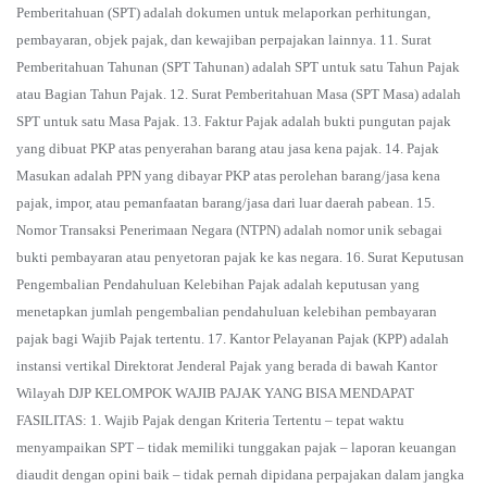
Pemberitahuan (SPT) adalah dokumen untuk melaporkan perhitungan,
pembayaran, objek pajak, dan kewajiban perpajakan lainnya. 11. Surat
Pemberitahuan Tahunan (SPT Tahunan) adalah SPT untuk satu Tahun Pajak
atau Bagian Tahun Pajak. 12. Surat Pemberitahuan Masa (SPT Masa) adalah
SPT untuk satu Masa Pajak. 13. Faktur Pajak adalah bukti pungutan pajak
yang dibuat PKP atas penyerahan barang atau jasa kena pajak. 14. Pajak
Masukan adalah PPN yang dibayar PKP atas perolehan barang/jasa kena
pajak, impor, atau pemanfaatan barang/jasa dari luar daerah pabean. 15.
Nomor Transaksi Penerimaan Negara (NTPN) adalah nomor unik sebagai
bukti pembayaran atau penyetoran pajak ke kas negara. 16. Surat Keputusan
Pengembalian Pendahuluan Kelebihan Pajak adalah keputusan yang
menetapkan jumlah pengembalian pendahuluan kelebihan pembayaran
pajak bagi Wajib Pajak tertentu. 17. Kantor Pelayanan Pajak (KPP) adalah
instansi vertikal Direktorat Jenderal Pajak yang berada di bawah Kantor
Wilayah DJP KELOMPOK WAJIB PAJAK YANG BISA MENDAPAT
FASILITAS: 1. Wajib Pajak dengan Kriteria Tertentu – tepat waktu
menyampaikan SPT – tidak memiliki tunggakan pajak – laporan keuangan
diaudit dengan opini baik – tidak pernah dipidana perpajakan dalam jangka