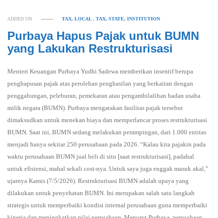
ADDED ON
TAX, LOCAL
,
TAX, STATE, INSTITUTION
Purbaya Hapus Pajak untuk BUMN
yang Lakukan Restrukturisasi
Menteri Keuangan Purbaya Yudhi Sadewa memberikan insentif berupa
penghapusan pajak atas perolehan penghasilan yang berkaitan dengan
penggabungan, peleburan, pemekaran atau pengambilalihan badan usaha
milik negara (BUMN). Purbaya mengatakan fasilitas pajak tersebut
dimaksudkan untuk menekan biaya dan memperlancar proses restrukturisasi
BUMN. Saat ini, BUMN sedang melakukan perampingan, dari 1.000 entitas
menjadi hanya sekitar 250 perusahaan pada 2026. “Kalau kita pajakin pada
waktu perusahaan BUMN jual beli di situ [saat restrukturisasi], padahal
untuk efisiensi, mahal sekali cost-nya. Untuk saya juga enggak masuk akal,”
ujarnya Kamis (7/5/2026). Restrukturisasi BUMN adalah upaya yang
dilakukan untuk penyehatan BUMN. Ini merupakan salah satu langkah
strategis untuk memperbaiki kondisi internal perusahaan guna memperbaiki
kinerja dan meningkatkan nilai perusahaan. Menurut Purbaya, perusahaan