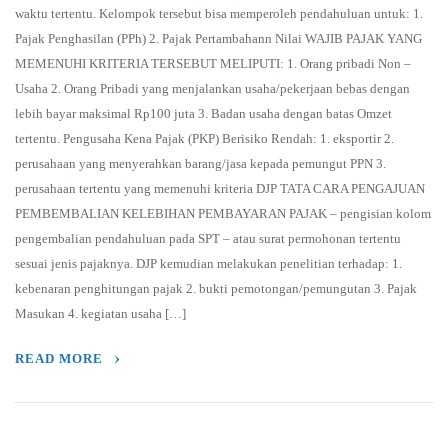
waktu tertentu. Kelompok tersebut bisa memperoleh pendahuluan untuk: 1.
Pajak Penghasilan (PPh) 2. Pajak Pertambahann Nilai WAJIB PAJAK YANG
MEMENUHI KRITERIA TERSEBUT MELIPUTI: 1. Orang pribadi Non –
Usaha 2. Orang Pribadi yang menjalankan usaha/pekerjaan bebas dengan
lebih bayar maksimal Rp100 juta 3. Badan usaha dengan batas Omzet
tertentu. Pengusaha Kena Pajak (PKP) Berisiko Rendah: 1. eksportir 2.
perusahaan yang menyerahkan barang/jasa kepada pemungut PPN 3.
perusahaan tertentu yang memenuhi kriteria DJP TATA CARA PENGAJUAN
PEMBEMBALIAN KELEBIHAN PEMBAYARAN PAJAK – pengisian kolom
pengembalian pendahuluan pada SPT – atau surat permohonan tertentu
sesuai jenis pajaknya. DJP kemudian melakukan penelitian terhadap: 1.
kebenaran penghitungan pajak 2. bukti pemotongan/pemungutan 3. Pajak
Masukan 4. kegiatan usaha […]
READ MORE