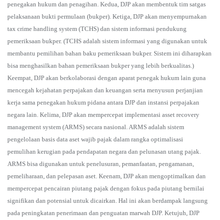
penegakan hukum dan penagihan. Kedua, DJP akan membentuk tim satgas
pelaksanaan bukti permulaan (bukper). Ketiga, DJP akan menyempurnakan
tax crime handling system (TCHS) dan sistem informasi pendukung
pemeriksaan bukper. (TCHS adalah sistem informasi yang digunakan untuk
membantu pemilihan bahan baku pemeriksaan bukper. Sistem ini diharapkan
bisa menghasilkan bahan pemeriksaan bukper yang lebih berkualitas.)
Keempat, DJP akan berkolaborasi dengan aparat penegak hukum lain guna
mencegah kejahatan perpajakan dan keuangan serta menyusun perjanjian
kerja sama penegakan hukum pidana antara DJP dan instansi perpajakan
negara lain. Kelima, DJP akan mempercepat implementasi asset recovery
management system (ARMS) secara nasional. ARMS adalah sistem
pengelolaan basis data aset wajib pajak dalam rangka optimalisasi
pemulihan kerugian pada pendapatan negara dan pelunasan utang pajak.
ARMS bisa digunakan untuk penelusuran, pemanfaatan, pengamanan,
pemeliharaan, dan pelepasan aset. Keenam, DJP akan mengoptimalkan dan
mempercepat pencairan piutang pajak dengan fokus pada piutang bernilai
signifikan dan potensial untuk dicairkan. Hal ini akan berdampak langsung
pada peningkatan penerimaan dan penguatan marwah DJP. Ketujuh, DJP