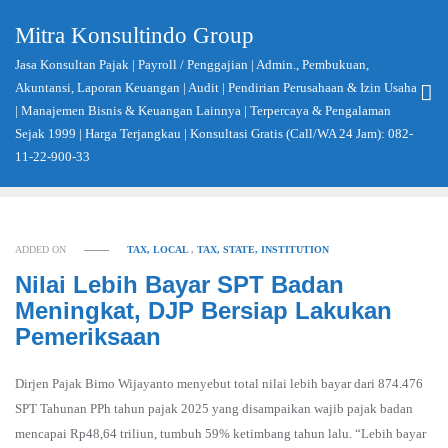
Skip
Mitra Konsultindo Group
to
content
Jasa Konsultan Pajak | Payroll / Penggajian | Admin., Pembukuan,
Akuntansi, Laporan Keuangan | Audit | Pendirian Perusahaan & Izin Usaha
| Manajemen Bisnis & Keuangan Lainnya | Terpercaya & Pengalaman
Sejak 1999 | Harga Terjangkau | Konsultasi Gratis (Call/WA 24 Jam): 082-
11-22-900-33
ADDED ON
TAX, LOCAL
,
TAX, STATE, INSTITUTION
Nilai Lebih Bayar SPT Badan
Meningkat, DJP Bersiap Lakukan
Pemeriksaan
Dirjen Pajak Bimo Wijayanto menyebut total nilai lebih bayar dari 874.476
SPT Tahunan PPh tahun pajak 2025 yang disampaikan wajib pajak badan
mencapai Rp48,64 triliun, tumbuh 59% ketimbang tahun lalu. “Lebih bayar