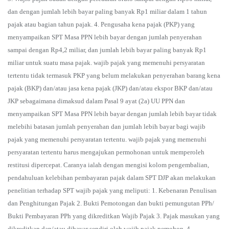
dan dengan jumlah lebih bayar paling banyak Rp1 miliar dalam 1 tahun
pajak atau bagian tahun pajak. 4. Pengusaha kena pajak (PKP) yang
menyampaikan SPT Masa PPN lebih bayar dengan jumlah penyerahan
sampai dengan Rp4,2 miliar, dan jumlah lebih bayar paling banyak Rp1
miliar untuk suatu masa pajak. wajib pajak yang memenuhi persyaratan
tertentu tidak termasuk PKP yang belum melakukan penyerahan barang kena
pajak (BKP) dan/atau jasa kena pajak (JKP) dan/atau ekspor BKP dan/atau
JKP sebagaimana dimaksud dalam Pasal 9 ayat (2a) UU PPN dan
menyampaikan SPT Masa PPN lebih bayar dengan jumlah lebih bayar tidak
melebihi batasan jumlah penyerahan dan jumlah lebih bayar bagi wajib
pajak yang memenuhi persyaratan tertentu. wajib pajak yang memenuhi
persyaratan tertentu harus mengajukan permohonan untuk memperoleh
restitusi dipercepat. Caranya ialah dengan mengisi kolom pengembalian,
pendahuluan kelebihan pembayaran pajak dalam SPT DJP akan melakukan
penelitian terhadap SPT wajib pajak yang meliputi: 1. Kebenaran Penulisan
dan Penghitungan Pajak 2. Bukti Pemotongan dan bukti pemungutan PPh/
Bukti Pembayaran PPh yang dikreditkan Wajib Pajak 3. Pajak masukan yang
dikreditkan dan/atau dibayar sendiri oleh wajib pajak pemohon. 4.