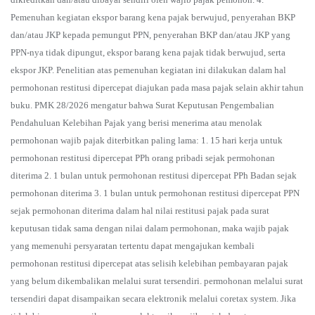
Pemenuhan kegiatan ekspor barang kena pajak berwujud, penyerahan BKP
dan/atau JKP kepada pemungut PPN, penyerahan BKP dan/atau JKP yang
PPN-nya tidak dipungut, ekspor barang kena pajak tidak berwujud, serta
ekspor JKP. Penelitian atas pemenuhan kegiatan ini dilakukan dalam hal
permohonan restitusi dipercepat diajukan pada masa pajak selain akhir tahun
buku. PMK 28/2026 mengatur bahwa Surat Keputusan Pengembalian
Pendahuluan Kelebihan Pajak yang berisi menerima atau menolak
permohonan wajib pajak diterbitkan paling lama: 1. 15 hari kerja untuk
permohonan restitusi dipercepat PPh orang pribadi sejak permohonan
diterima 2. 1 bulan untuk permohonan restitusi dipercepat PPh Badan sejak
permohonan diterima 3. 1 bulan untuk permohonan restitusi dipercepat PPN
sejak permohonan diterima dalam hal nilai restitusi pajak pada surat
keputusan tidak sama dengan nilai dalam permohonan, maka wajib pajak
yang memenuhi persyaratan tertentu dapat mengajukan kembali
permohonan restitusi dipercepat atas selisih kelebihan pembayaran pajak
yang belum dikembalikan melalui surat tersendiri. permohonan melalui surat
tersendiri dapat disampaikan secara elektronik melalui coretax system. Jika