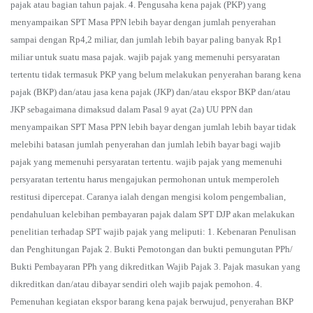
pajak atau bagian tahun pajak. 4. Pengusaha kena pajak (PKP) yang
menyampaikan SPT Masa PPN lebih bayar dengan jumlah penyerahan
sampai dengan Rp4,2 miliar, dan jumlah lebih bayar paling banyak Rp1
miliar untuk suatu masa pajak. wajib pajak yang memenuhi persyaratan
tertentu tidak termasuk PKP yang belum melakukan penyerahan barang kena
pajak (BKP) dan/atau jasa kena pajak (JKP) dan/atau ekspor BKP dan/atau
JKP sebagaimana dimaksud dalam Pasal 9 ayat (2a) UU PPN dan
menyampaikan SPT Masa PPN lebih bayar dengan jumlah lebih bayar tidak
melebihi batasan jumlah penyerahan dan jumlah lebih bayar bagi wajib
pajak yang memenuhi persyaratan tertentu. wajib pajak yang memenuhi
persyaratan tertentu harus mengajukan permohonan untuk memperoleh
restitusi dipercepat. Caranya ialah dengan mengisi kolom pengembalian,
pendahuluan kelebihan pembayaran pajak dalam SPT DJP akan melakukan
penelitian terhadap SPT wajib pajak yang meliputi: 1. Kebenaran Penulisan
dan Penghitungan Pajak 2. Bukti Pemotongan dan bukti pemungutan PPh/
Bukti Pembayaran PPh yang dikreditkan Wajib Pajak 3. Pajak masukan yang
dikreditkan dan/atau dibayar sendiri oleh wajib pajak pemohon. 4.
Pemenuhan kegiatan ekspor barang kena pajak berwujud, penyerahan BKP