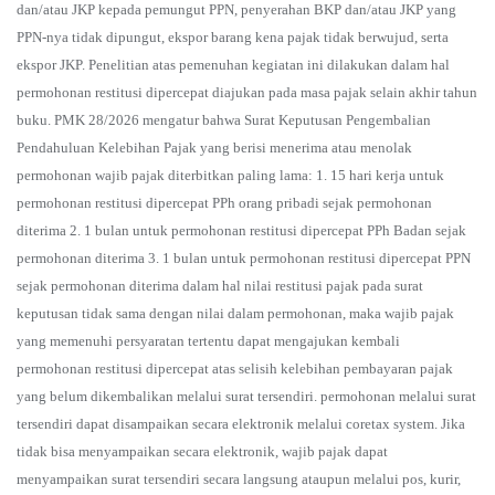
dan/atau JKP kepada pemungut PPN, penyerahan BKP dan/atau JKP yang
PPN-nya tidak dipungut, ekspor barang kena pajak tidak berwujud, serta
ekspor JKP. Penelitian atas pemenuhan kegiatan ini dilakukan dalam hal
permohonan restitusi dipercepat diajukan pada masa pajak selain akhir tahun
buku. PMK 28/2026 mengatur bahwa Surat Keputusan Pengembalian
Pendahuluan Kelebihan Pajak yang berisi menerima atau menolak
permohonan wajib pajak diterbitkan paling lama: 1. 15 hari kerja untuk
permohonan restitusi dipercepat PPh orang pribadi sejak permohonan
diterima 2. 1 bulan untuk permohonan restitusi dipercepat PPh Badan sejak
permohonan diterima 3. 1 bulan untuk permohonan restitusi dipercepat PPN
sejak permohonan diterima dalam hal nilai restitusi pajak pada surat
keputusan tidak sama dengan nilai dalam permohonan, maka wajib pajak
yang memenuhi persyaratan tertentu dapat mengajukan kembali
permohonan restitusi dipercepat atas selisih kelebihan pembayaran pajak
yang belum dikembalikan melalui surat tersendiri. permohonan melalui surat
tersendiri dapat disampaikan secara elektronik melalui coretax system. Jika
tidak bisa menyampaikan secara elektronik, wajib pajak dapat
menyampaikan surat tersendiri secara langsung ataupun melalui pos, kurir,