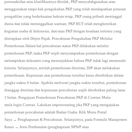
penonaktifan atau klarifikasinya ditolak; PKP menyalahgunakan atau
menggunakan tanpa hak pengukuhan PKP yang telah mendapatkan putusan
pengadilan yang berkekuatan hukum tetap; PKP orang pribadi meninggal
dunia dan tidak meninggalkan warisan; PKP BUT telah menghentikan
kegiatan usaha di Indonesia; dan/atau PKP dengan keadaan tertentu yang
ditetapkan oleh Dirjen Pajak. Pencabutan Pengukuhan PKP Melalui
Permohonan Dalam hal pencabutan status PKP dilakukan melalui
permohonan PKP, maka PKP wajib menyampaikan permohonan dengan
melampirkan dokumen yang menunjukkan bahwa PKP tidak lagi memenuhi
kriteria. Selanjutnya, setelah permohonan diterima, DJP akan melakukan
pemeriksaan. Keputusan atas permohonan tersebut harus diterbitkan dalam
jangka waktu 6 bulan. Apabila melewati jangka waktu tersebut, permohonan
dianggap diterima dan keputusan pencabutan wajib diterbitkan paling lama
1 bulan. Pengajuan Permohonan Pencabutan PKP di Coretax Mula-
mula login Coretax. Lakukan impersonating jika PKP yang mengajukan
permohonan pencabutan adalah Badan Usaha. Klik Menu Portal
Saya → Penghapusan & Pencabutan. Selanjutnya, pada Formulir Manajemen
Kasus → Jenis Pembatalan (penghapusan NPWP atau