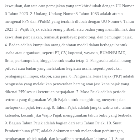
kewajiban, dan tata cara perpajakan yang terakhir diubah dengan UU Nomor
6 Tahun 2023. 2. Undang-Undang Nomor 8 Tahun 1983 adalah aturan
mengenai PPN dan PPnBM yang terakhir diubah dengan UU Nomor 6 Tahun
2023. 3. Wajib Pajak adalah orang pribadi atau badan yang memiliki hak dan
kewajiban perpajakan, termasuk pembayar, pemotong, dan pemungut pajak.
4. Badan adalah kumpulan orang dan/atau modal dalam berbagai bentuk
usaha atau organisasi, seperti PT, CV, koperasi, yayasan, BUMN/BUMD,
firma, perkumpulan, hingga bentuk usaha tetap. 5. Pengusaha adalah orang
pribadi atau badan yang melakukan kegiatan usaha, seperti produksi,
perdagangan, impor, ekspor, atau jasa. 6. Pengusaha Kena Pajak (PKP) adalah
pengusaha yang melakukan penyerahan barang atau jasa kena pajak yang
dikenai PPN sesuai ketentuan perpajakan. 7. Masa Pajak adalah periode
tertentu yang digunakan Wajib Pajak untuk menghitung, menyetor, dan
melaporkan pajak terutang. 8. Tahun Pajak adalah jangka waktu satu tahun
kalender, kecuali jika Wajib Pajak menggunakan tahun buku yang berbeda.
9. Bagian Tahun Pajak adalah bagian dari satu Tahun Pajak. 10. Surat
Pemberitahuan (SPT) adalah dokumen untuk melaporkan perhitungan,
pembayaran, objek pajak, dan kewajiban perpajakan lainnya. 11. Surat