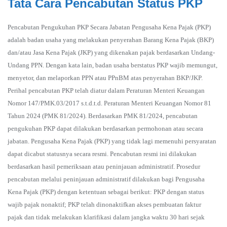
Tata Cara Pencabutan Status PKP
Pencabutan Pengukuhan PKP Secara Jabatan Pengusaha Kena Pajak (PKP)
adalah badan usaha yang melakukan penyerahan Barang Kena Pajak (BKP)
dan/atau Jasa Kena Pajak (JKP) yang dikenakan pajak berdasarkan Undang-
Undang PPN. Dengan kata lain, badan usaha berstatus PKP wajib memungut,
menyetor, dan melaporkan PPN atau PPnBM atas penyerahan BKP/JKP.
Perihal pencabutan PKP telah diatur dalam Peraturan Menteri Keuangan
Nomor 147/PMK.03/2017 s.t.d.t.d. Peraturan Menteri Keuangan Nomor 81
Tahun 2024 (PMK 81/2024). Berdasarkan PMK 81/2024, pencabutan
pengukuhan PKP dapat dilakukan berdasarkan permohonan atau secara
jabatan. Pengusaha Kena Pajak (PKP) yang tidak lagi memenuhi persyaratan
dapat dicabut statusnya secara resmi. Pencabutan resmi ini dilakukan
berdasarkan hasil pemeriksaan atau peninjauan administratif. Prosedur
pencabutan melalui peninjauan administratif dilakukan bagi Pengusaha
Kena Pajak (PKP) dengan ketentuan sebagai berikut: PKP dengan status
wajib pajak nonaktif; PKP telah dinonaktifkan akses pembuatan faktur
pajak dan tidak melakukan klarifikasi dalam jangka waktu 30 hari sejak