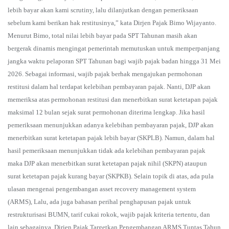
lebih bayar akan kami scrutiny, lalu dilanjutkan dengan pemeriksaan
sebelum kami berikan hak restitusinya,” kata Dirjen Pajak Bimo Wijayanto.
Menurut Bimo, total nilai lebih bayar pada SPT Tahunan masih akan
bergerak dinamis mengingat pemerintah memutuskan untuk memperpanjang
jangka waktu pelaporan SPT Tahunan bagi wajib pajak badan hingga 31 Mei
2026. Sebagai informasi, wajib pajak berhak mengajukan permohonan
restitusi dalam hal terdapat kelebihan pembayaran pajak. Nanti, DJP akan
memeriksa atas permohonan restitusi dan menerbitkan surat ketetapan pajak
maksimal 12 bulan sejak surat permohonan diterima lengkap. Jika hasil
pemeriksaan menunjukkan adanya kelebihan pembayaran pajak, DJP akan
menerbitkan surat ketetapan pajak lebih bayar (SKPLB). Namun, dalam hal
hasil pemeriksaan menunjukkan tidak ada kelebihan pembayaran pajak
maka DJP akan menerbitkan surat ketetapan pajak nihil (SKPN) ataupun
surat ketetapan pajak kurang bayar (SKPKB). Selain topik di atas, ada pula
ulasan mengenai pengembangan asset recovery management system
(ARMS), Lalu, ada juga bahasan perihal penghapusan pajak untuk
restrukturisasi BUMN, tarif cukai rokok, wajib pajak kriteria tertentu, dan
lain sebagainya. Dirjen Pajak Targetkan Pengembangan ARMS Tuntas Tahun