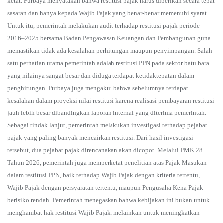
ketat. Purbaya menyatakan bahwa restitusi pajak harus diberikan secara tepat
sasaran dan hanya kepada Wajib Pajak yang benar-benar memenuhi syarat.
Untuk itu, pemerintah melakukan audit terhadap restitusi pajak periode
2016–2025 bersama Badan Pengawasan Keuangan dan Pembangunan guna
memastikan tidak ada kesalahan perhitungan maupun penyimpangan. Salah
satu perhatian utama pemerintah adalah restitusi PPN pada sektor batu bara
yang nilainya sangat besar dan diduga terdapat ketidaktepatan dalam
penghitungan. Purbaya juga mengakui bahwa sebelumnya terdapat
kesalahan dalam proyeksi nilai restitusi karena realisasi pembayaran restitusi
jauh lebih besar dibandingkan laporan internal yang diterima pemerintah.
Sebagai tindak lanjut, pemerintah melakukan investigasi terhadap pejabat
pajak yang paling banyak mencairkan restitusi. Dari hasil investigasi
tersebut, dua pejabat pajak direncanakan akan dicopot. Melalui PMK 28
Tahun 2026, pemerintah juga memperketat penelitian atas Pajak Masukan
dalam restitusi PPN, baik terhadap Wajib Pajak dengan kriteria tertentu,
Wajib Pajak dengan persyaratan tertentu, maupun Pengusaha Kena Pajak
berisiko rendah. Pemerintah menegaskan bahwa kebijakan ini bukan untuk
menghambat hak restitusi Wajib Pajak, melainkan untuk meningkatkan