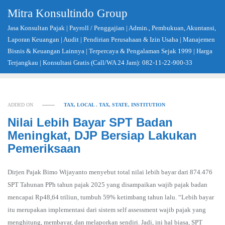
Skip
Mitra Konsultindo Group
to
Jasa Konsultan Pajak | Payroll / Penggajian | Admin., Pembukuan, Akuntansi,
content
Laporan Keuangan | Audit | Pendirian Perusahaan & Izin Usaha | Manajemen
Bisnis & Keuangan Lainnya | Terpercaya & Pengalaman Sejak 1999 | Harga
Terjangkau | Konsultasi Gratis (Call/WA 24 Jam): 082-11-22-900-33
ADDED ON
TAX, LOCAL
,
TAX, STATE, INSTITUTION
Nilai Lebih Bayar SPT Badan
Meningkat, DJP Bersiap Lakukan
Pemeriksaan
Dirjen Pajak Bimo Wijayanto menyebut total nilai lebih bayar dari 874.476
SPT Tahunan PPh tahun pajak 2025 yang disampaikan wajib pajak badan
mencapai Rp48,64 triliun, tumbuh 59% ketimbang tahun lalu. “Lebih bayar
itu merupakan implementasi dari sistem self assessment wajib pajak yang
menghitung, membayar, dan melaporkan sendiri. Jadi, ini hal biasa, SPT