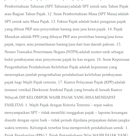
Pemberitahuan Tahunan (SPT Tahunan) adalah SPT untuk satu Tahun Pajak
atau Bagian Tahun Pajak. 12. Surat Pemberitahuan Masa (SPT Masa) adalah
SPT untuk satu Masa Pajak. 13. Faktur Pajak adalah bukti pungutan pajak
yang dibuat PKP atas penyerahan barang atau jasa kena pajak. 14. Pajak
Masukan adalah PPN yang dibayar PKP atas perolehan barang/jasa kena
pajak, impor, atau pemanfaatan barang/jasa dari luar daerah pabean. 15.
Nomor Transaksi Penerimaan Negara (NTPN) adalah nomor unik sebagai
bukti pembayaran atau penyetoran pajak ke kas negara. 16. Surat Keputusan
Pengembalian Pendahuluan Kelebihan Pajak adalah keputusan yang
menetapkan jumlah pengembalian pendahuluan kelebihan pembayaran
pajak bagi Wajib Pajak tertentu. 17. Kantor Pelayanan Pajak (KPP) adalah
instansi vertikal Direktorat Jenderal Pajak yang berada di bawah Kantor
Wilayah DJP KELOMPOK WAJIB PAJAK YANG BISA MENDAPAT
FASILITAS: 1. Wajib Pajak dengan Kriteria Tertentu – tepat waktu
menyampaikan SPT – tidak memiliki tunggakan pajak – laporan keuangan
diaudit dengan opini baik – tidak pernah dipidana perpajakan dalam jangka
waktu tertentu. Kelompok tersebut bisa memperoleh pendahuluan untuk: 1.
Pajak Penghasilan (PPh) 2. Pajak Pertambahann Nilai WAJIB PAJAK YANG