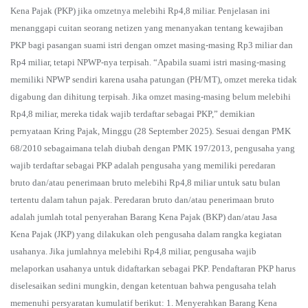
Kena Pajak (PKP) jika omzetnya melebihi Rp4,8 miliar. Penjelasan ini
menanggapi cuitan seorang netizen yang menanyakan tentang kewajiban
PKP bagi pasangan suami istri dengan omzet masing-masing Rp3 miliar dan
Rp4 miliar, tetapi NPWP-nya terpisah. “Apabila suami istri masing-masing
memiliki NPWP sendiri karena usaha patungan (PH/MT), omzet mereka tidak
digabung dan dihitung terpisah. Jika omzet masing-masing belum melebihi
Rp4,8 miliar, mereka tidak wajib terdaftar sebagai PKP,” demikian
pernyataan Kring Pajak, Minggu (28 September 2025). Sesuai dengan PMK
68/2010 sebagaimana telah diubah dengan PMK 197/2013, pengusaha yang
wajib terdaftar sebagai PKP adalah pengusaha yang memiliki peredaran
bruto dan/atau penerimaan bruto melebihi Rp4,8 miliar untuk satu bulan
tertentu dalam tahun pajak. Peredaran bruto dan/atau penerimaan bruto
adalah jumlah total penyerahan Barang Kena Pajak (BKP) dan/atau Jasa
Kena Pajak (JKP) yang dilakukan oleh pengusaha dalam rangka kegiatan
usahanya. Jika jumlahnya melebihi Rp4,8 miliar, pengusaha wajib
melaporkan usahanya untuk didaftarkan sebagai PKP. Pendaftaran PKP harus
diselesaikan sedini mungkin, dengan ketentuan bahwa pengusaha telah
memenuhi persyaratan kumulatif berikut: 1. Menyerahkan Barang Kena