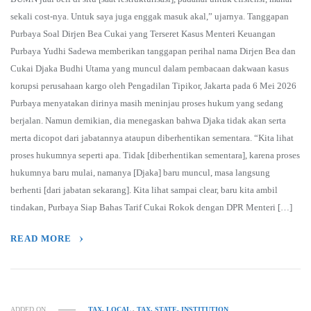
sekali cost-nya. Untuk saya juga enggak masuk akal,” ujarnya. Tanggapan
Purbaya Soal Dirjen Bea Cukai yang Terseret Kasus Menteri Keuangan
Purbaya Yudhi Sadewa memberikan tanggapan perihal nama Dirjen Bea dan
Cukai Djaka Budhi Utama yang muncul dalam pembacaan dakwaan kasus
korupsi perusahaan kargo oleh Pengadilan Tipikor, Jakarta pada 6 Mei 2026
Purbaya menyatakan dirinya masih meninjau proses hukum yang sedang
berjalan. Namun demikian, dia menegaskan bahwa Djaka tidak akan serta
merta dicopot dari jabatannya ataupun diberhentikan sementara. “Kita lihat
proses hukumnya seperti apa. Tidak [diberhentikan sementara], karena proses
hukumnya baru mulai, namanya [Djaka] baru muncul, masa langsung
berhenti [dari jabatan sekarang]. Kita lihat sampai clear, baru kita ambil
tindakan, Purbaya Siap Bahas Tarif Cukai Rokok dengan DPR Menteri […]
READ MORE
ADDED ON
TAX, LOCAL
,
TAX, STATE, INSTITUTION