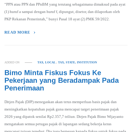
“PPN atau PPN dan PPnBM yang terutang sebagaimana dimaksud pada ayat
(1) huruf a sampai dengan huruf f, dipungut, disetor, dan dilaporkan oleh
PKP Rekanan Pemerintah,” bunyi Pasal 18 ayat (2) PMK 59/2022.
READ MORE
ADDED ON
TAX, LOCAL
,
TAX, STATE, INSTITUTION
Bimo Minta Fiskus Fokus Ke
Pekerjaan yang Beradampak Pada
Penerimaan
Ditjen Pajak (DJP) menegaskan akan terus memperluas basis pajak dan
meningkatkan kepatuhan pajak guna mencapai target penerimaan pajak
2026 yang dipatok senilai Rp2.357,7 triliun. Dirjen Pajak Bimo Wijayanto
mengatakan semua petugas pajak di lapangan sedang bekerja keras
mencapai tujuan tersebut. Dia juga berpesan kepada fiskus untuk fokus pada