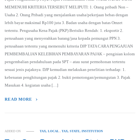
MEMENUHI KRITERIA TERSEBUT MELIPUTI: 1. Orang pribadi Non –
Usaha 2. Orang Pribadi yang menjalankan usaha/pekerjaan bebas dengan
lebih bayar maksimal Rp100 juta 3. Badan usaha dengan batas Omzet
tertentu. Pengusaha Kena Pajak (PKP) Berisiko Rendah: 1. eksportir 2.
perusahaan yang menyerahkan barang/jasa kepada pemungut PPN 3.
perusahaan tertentu yang memenuhi kriteria DJP TATA CARA PENGAJUAN
PEMBEMBALIAN KELEBIHAN PEMBAYARAN PAJAK – pengisian kolom
pengembalian pendahuluan pada SPT – atau surat permohonan tertentu
sesuai jenis pajaknya. DJP kemudian melakukan penelitian terhadap: 1.
kebenaran penghitungan pajak 2. bukti pemotongan/pemungutan 3. Pajak
Masukan 4. kegiatan usaha […]
READ MORE
ADDED ON
TAX, LOCAL
,
TAX, STATE, INSTITUTION