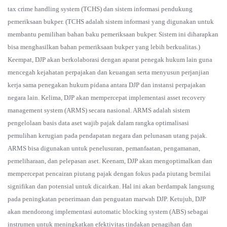
tax crime handling system (TCHS) dan sistem informasi pendukung
pemeriksaan bukper. (TCHS adalah sistem informasi yang digunakan untuk
membantu pemilihan bahan baku pemeriksaan bukper. Sistem ini diharapkan
bisa menghasilkan bahan pemeriksaan bukper yang lebih berkualitas.)
Keempat, DJP akan berkolaborasi dengan aparat penegak hukum lain guna
mencegah kejahatan perpajakan dan keuangan serta menyusun perjanjian
kerja sama penegakan hukum pidana antara DJP dan instansi perpajakan
negara lain. Kelima, DJP akan mempercepat implementasi asset recovery
management system (ARMS) secara nasional. ARMS adalah sistem
pengelolaan basis data aset wajib pajak dalam rangka optimalisasi
pemulihan kerugian pada pendapatan negara dan pelunasan utang pajak.
ARMS bisa digunakan untuk penelusuran, pemanfaatan, pengamanan,
pemeliharaan, dan pelepasan aset. Keenam, DJP akan mengoptimalkan dan
mempercepat pencairan piutang pajak dengan fokus pada piutang bernilai
signifikan dan potensial untuk dicairkan. Hal ini akan berdampak langsung
pada peningkatan penerimaan dan penguatan marwah DJP. Ketujuh, DJP
akan mendorong implementasi automatic blocking system (ABS) sebagai
instrumen untuk meningkatkan efektivitas tindakan penagihan dan