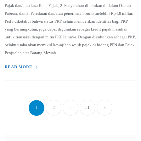
Pajak dan/atau Jasa Kena Pajak; 2. Penyerahan dilakukan di dalam Daerah
Pabean; dan 3. Peredaran dan/atau penerimaan bruto melebihi Rp4,8 miliar.
Perlu diketahui bahwa status PKP, selain memberikan identitas bagi PKP
yang bersangkutan, juga dapat digunakan sebagai kredit pajak masukan
untuk transaksi dengan mitra PKP lainnya. Dengan dikukuhkan sebagai PKP,
pelaku usaha akan memikul kewajiban wajib pajak di bidang PPN dan Pajak
Penjualan atas Barang Mewah.
READ MORE
Posts
navigation
1
2
…
51
»