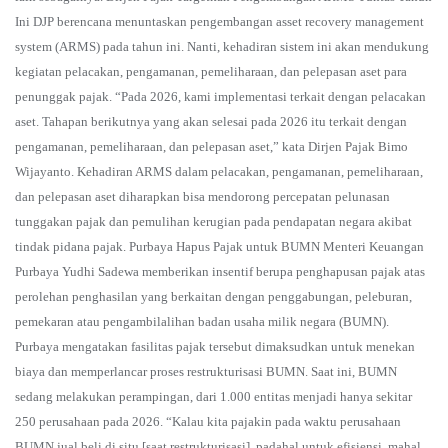
Ini DJP berencana menuntaskan pengembangan asset recovery management
system (ARMS) pada tahun ini. Nanti, kehadiran sistem ini akan mendukung
kegiatan pelacakan, pengamanan, pemeliharaan, dan pelepasan aset para
penunggak pajak. “Pada 2026, kami implementasi terkait dengan pelacakan
aset. Tahapan berikutnya yang akan selesai pada 2026 itu terkait dengan
pengamanan, pemeliharaan, dan pelepasan aset,” kata Dirjen Pajak Bimo
Wijayanto. Kehadiran ARMS dalam pelacakan, pengamanan, pemeliharaan,
dan pelepasan aset diharapkan bisa mendorong percepatan pelunasan
tunggakan pajak dan pemulihan kerugian pada pendapatan negara akibat
tindak pidana pajak. Purbaya Hapus Pajak untuk BUMN Menteri Keuangan
Purbaya Yudhi Sadewa memberikan insentif berupa penghapusan pajak atas
perolehan penghasilan yang berkaitan dengan penggabungan, peleburan,
pemekaran atau pengambilalihan badan usaha milik negara (BUMN).
Purbaya mengatakan fasilitas pajak tersebut dimaksudkan untuk menekan
biaya dan memperlancar proses restrukturisasi BUMN. Saat ini, BUMN
sedang melakukan perampingan, dari 1.000 entitas menjadi hanya sekitar
250 perusahaan pada 2026. “Kalau kita pajakin pada waktu perusahaan
BUMN jual beli di situ [saat restrukturisasi], padahal untuk efisiensi, mahal