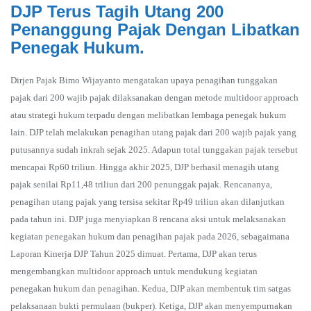
DJP Terus Tagih Utang 200
Penanggung Pajak Dengan Libatkan
Penegak Hukum.
Dirjen Pajak Bimo Wijayanto mengatakan upaya penagihan tunggakan
pajak dari 200 wajib pajak dilaksanakan dengan metode multidoor approach
atau strategi hukum terpadu dengan melibatkan lembaga penegak hukum
lain. DJP telah melakukan penagihan utang pajak dari 200 wajib pajak yang
putusannya sudah inkrah sejak 2025. Adapun total tunggakan pajak tersebut
mencapai Rp60 triliun. Hingga akhir 2025, DJP berhasil menagih utang
pajak senilai Rp11,48 triliun dari 200 penunggak pajak. Rencananya,
penagihan utang pajak yang tersisa sekitar Rp49 triliun akan dilanjutkan
pada tahun ini. DJP juga menyiapkan 8 rencana aksi untuk melaksanakan
kegiatan penegakan hukum dan penagihan pajak pada 2026, sebagaimana
Laporan Kinerja DJP Tahun 2025 dimuat. Pertama, DJP akan terus
mengembangkan multidoor approach untuk mendukung kegiatan
penegakan hukum dan penagihan. Kedua, DJP akan membentuk tim satgas
pelaksanaan bukti permulaan (bukper). Ketiga, DJP akan menyempurnakan