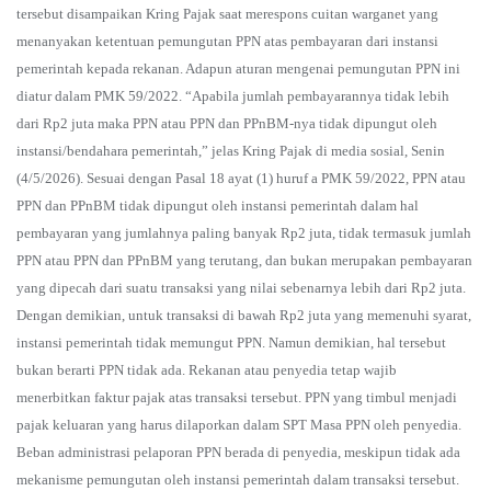
tersebut disampaikan Kring Pajak saat merespons cuitan warganet yang
menanyakan ketentuan pemungutan PPN atas pembayaran dari instansi
pemerintah kepada rekanan. Adapun aturan mengenai pemungutan PPN ini
diatur dalam PMK 59/2022. “Apabila jumlah pembayarannya tidak lebih
dari Rp2 juta maka PPN atau PPN dan PPnBM-nya tidak dipungut oleh
instansi/bendahara pemerintah,” jelas Kring Pajak di media sosial, Senin
(4/5/2026). Sesuai dengan Pasal 18 ayat (1) huruf a PMK 59/2022, PPN atau
PPN dan PPnBM tidak dipungut oleh instansi pemerintah dalam hal
pembayaran yang jumlahnya paling banyak Rp2 juta, tidak termasuk jumlah
PPN atau PPN dan PPnBM yang terutang, dan bukan merupakan pembayaran
yang dipecah dari suatu transaksi yang nilai sebenarnya lebih dari Rp2 juta.
Dengan demikian, untuk transaksi di bawah Rp2 juta yang memenuhi syarat,
instansi pemerintah tidak memungut PPN. Namun demikian, hal tersebut
bukan berarti PPN tidak ada. Rekanan atau penyedia tetap wajib
menerbitkan faktur pajak atas transaksi tersebut. PPN yang timbul menjadi
pajak keluaran yang harus dilaporkan dalam SPT Masa PPN oleh penyedia.
Beban administrasi pelaporan PPN berada di penyedia, meskipun tidak ada
mekanisme pemungutan oleh instansi pemerintah dalam transaksi tersebut.